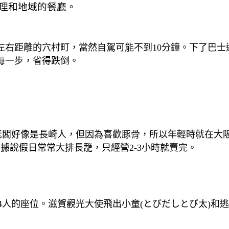
理和地域的餐廳。
鐘左右距離的穴村町，當然自駕可能不到10分鐘。下了巴士
每一步，省得跌倒。
老闆好像是長崎人，但因為喜歡豚骨，所以年輕時就在大
，據說假日常常大排長籠，只經營2-3小時就賣完。
-4人的座位。滋賀觀光大使飛出小童(とびだしとび太)和