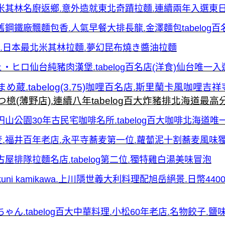
るげ.米其林名廚返鄉.意外造就東北奇蹟拉麵.連續兩年入選東
.舊鋼鐵廠飄麵包香.人氣早餐大排長龍.金澤麵包tabelog
.日本最北米其林拉麵.夢幻昆布燒き醬油拉麵
ェ・ヒロ仙台純豬肉漢堡.tabelog百名店(洋食)仙台唯一入
め蔵.tabelog(3.75)咖哩百名店.斯里蘭卡風咖哩吉
つ檍(薄野店).連續八年tabelog百大炸豬排北海道最高
.円山公園30年古民宅咖啡名所.tabelog百大咖啡北海道唯
蕎麦.福井百年老店.永平寺蕎麦第一位.蘿蔔泥十割蕎麦風味
古屋排隊拉麵名店.tabelog第二位.獨特雞白湯美味冒泡
i mikuni kamikawa.上川隱世義大利料理配旭岳絕景.日幣
ちゃん.tabelog百大中華料理.小松60年老店.名物餃子.鹽