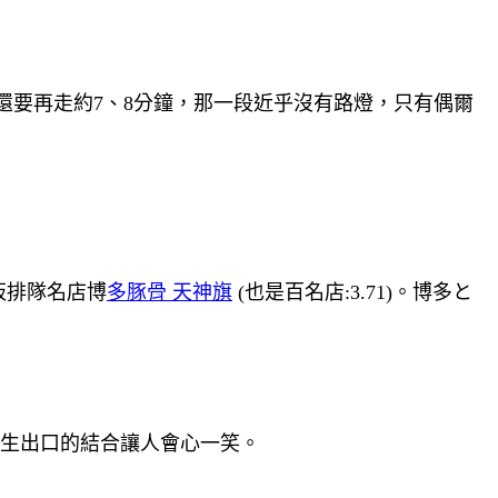
還要再走約7、8分鐘，那一段近乎沒有路燈，只有偶爾
阪排隊名店博
多豚骨 天神旗
(也是百名店:3.71)。博多と
逃生出口的結合讓人會心一笑。