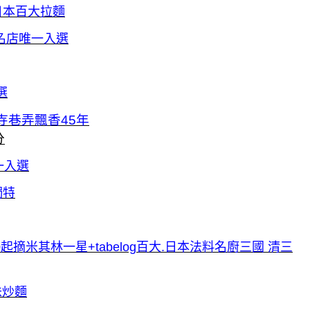
日本百大拉麵
百名店唯一入選
選
祥寺巷弄飄香45年
分
一入選
獨特
4400起摘米其林一星+tabelog百大.日本法料名廚三國 清三
味炒麵