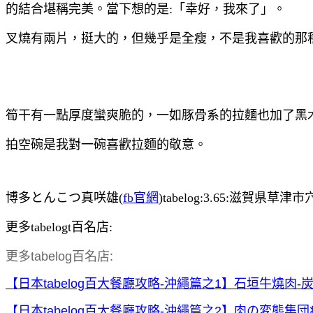
的結合堪稱完美。當下想的是:「幸好，我來了」。
叉燒有兩片，挺大的，但幾乎是全瘦，不是我喜歡的那
筍干有一點厚度蠻爽脆的，一如豚骨系的拉麵也加了黑
拍空碗是我對一碗喜歡拉麵的敬意。
博多とんこつ真咲雄(
fb官網
)tabelog:3.65:滋賀県草津市
更多tabelogt百名店:
更多tabelog百名店:
【日本tabelog百大餐廳攻略-沖繩篇之1】石垣牛燒肉-
【日本tabelog百大餐廳攻略-沖繩篇之2】肉の変態集団