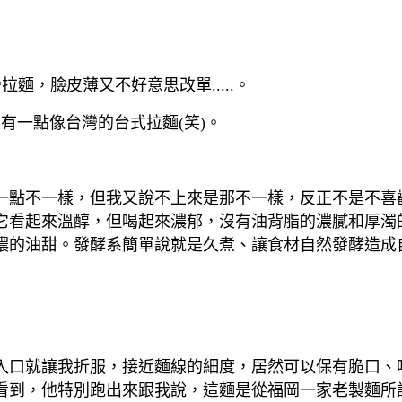
麵，臉皮薄又不好意思改單.....。
有一點像台灣的台式拉麵(笑)。
一點不一樣，但我又說不上來是那不一樣，反正不是不喜
它看起來溫醇，但喝起來濃郁，沒有油背脂的濃膩和厚濁
濃的油甜。發酵系簡單說就是久煮、讓食材自然發酵造成
入口就讓我折服，接近麵線的細度，居然可以保有脆口、咬
看到，他特別跑出來跟我說，這麵是從福岡一家老製麵所