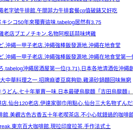
se.沖繩老字號牛排館.午間菲力牛排套餐cp值破錶又好吃
キシコ50年來獨賣這味.tabelog居然有3.75
年烤雞老店ブエノチキン.名物阿根廷蒜味烤雞
かど.沖繩一甲子老店.沖繩強棒飯發源地.沖繩在地食堂
みかど.沖繩一甲子老店.沖繩強棒飯發源地.沖繩在地食堂第一
.tabelog沖繩居酒屋第一位(3.71).日本各地清酒佐沖
沖繩三大中華料理之一.招牌麻婆豆腐夠勁.雞湯砂鍋麵回味無窮
】桜井うどん.七十年單賣一味.日本最硬烏龍麵「吉田烏龍麵
屋餅店.仙台120老店.伊達家御巾用點心.仙台三大名物ずん
敷珈琲館.美觀古色古香五十年老喫茶店.不小心就錯過的咖啡
 break.東京百大咖啡館.現拉印度拉茶.手作法式土