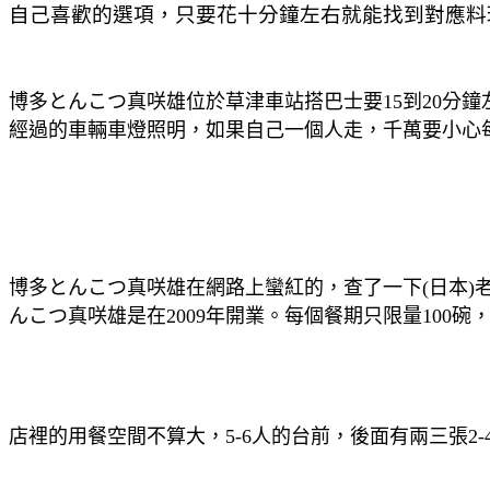
自己喜歡的選項，只要花十分鐘左右就能找到對應料
博多とんこつ真咲雄位於草津車站搭巴士要15到20分
經過的車輛車燈照明，如果自己一個人走，千萬要小心
博多とんこつ真咲雄在網路上蠻紅的，查了一下(日本)
んこつ真咲雄是在2009年開業。每個餐期只限量100碗
店裡的用餐空間不算大，5-6人的台前，後面有兩三張2