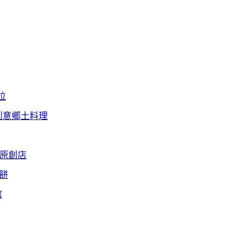
位
繩創意鄉土料理
」原創店
だ餅
館