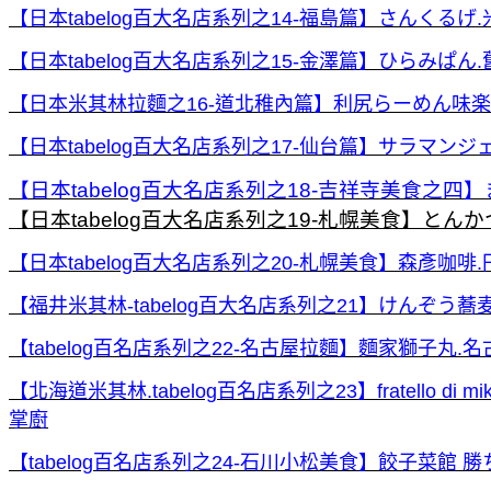
【日本tabelog百大名店系列之14-福島篇】さんく
【日本tabelog百大名店系列之15-金澤篇】ひらみぱん
【日本米其林拉麵之16-道北稚內篇】利尻らーめん味楽
【日本tabelog百大名店系列之17-仙台篇】サラマンジ
【日本tabelog百大名店系列之18-吉祥寺美食之四】ま
【日本tabelog百大名店系列之19-札幌美食】とんか
【日本tabelog百大名店系列之20-札幌美食】森彥咖啡
【福井米其林-tabelog百大名店系列之21】けんぞう
【tabelog百名店系列之22-名古屋拉麵】麵家獅子丸.名
【北海道米其林.tabelog百名店系列之23】fratello d
掌廚
【tabelog百名店系列之24-石川小松美食】餃子菜館 勝