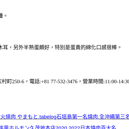
種。
木耳，另外半熟蛋頗好，特別是蛋黃的綿化口感很棒。
穴村町250-6，電話:+81 77-532-3476，營業時間:11:00-14
炭火焼肉 やまもと.tabelog石垣島第一名燒肉.全沖繩第三
疾風ホルモン久茂地本店2020.2022日本燒肉百大名