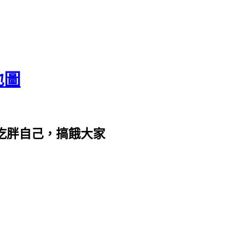
地圖
com。吃胖自己，搞餓大家