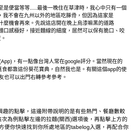
便當等等.....最後一晚住在草津時，我心中只有一個
常來說，我不會在九州以外的地區吃䐁骨，但因為這家是
知道有什麼機會再來。先說這店開在晚上烏漆嘛黑的道路
麵口感極好，接近麵線的細度，居然可以保有脆口、咬
度。
pp)，有一點像台灣人常在google評分。當然現在的
食都靠這份葵花寶典，自然我也是。有關這個app的使
友也可以出門右轉參考參考。
有興趣的點擊，這邊附帶說明的是有些熱門、餐廳數較
這次為例點擊左邊的拉麵(關西)選項後，再點擊上方的
便你快速找到你所處地區的tabelog入選，再配合你