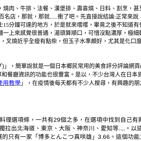
燒肉、牛排、法餐、漢堡排、壽喜燒、日料、割烹，甚至是
og百名店，那就，那就.....衝了吧。先直接說結論:正
），坐巴士15分鐘可達的地方，於是就來嚐嚐，畢竟之後不
麵一上來感覺很普通，湯頭算順口，可惜沒點濃厚，極細
條，叉燒近乎全瘦有點柴，但玉子水準頗好，尤其是化口
ログ)」，簡單說就是一個日本鄉民常用的美食評分評論網頁(A
和餐廳資訊的功能也很豐富。是以，不少台灣人在日本覓
版使用教學
」，在疫情後每天都有不少人搜尋，有興趣的朋
的料理選項條，一共有29個之多，在選項中找到自己
拉出北海道、東京、大阪、神奈川、愛知等....。以
的只有一家「博多とんこつ真咲雄」3.66。這個功能方