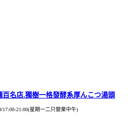
拉麵百名店.獨樹一格發酵系厚んこつ湯頭
:30/17:00-21:00(星期一二只營業中午)