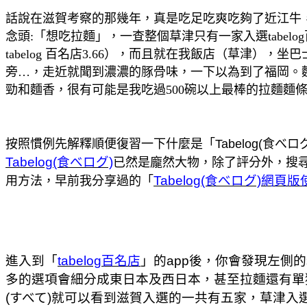
話說在滋賀考察的那幾年，真是吃足吃爽吃夠了近江牛，
念頭:「想吃拉麵」，一查整個草津只有一家入選tabel
tabelog 百名店3.66），而且就在我飯店（草津
旁…，走近就聞到濃濃的豚骨味，一下以為到了福岡。
勁和麵香，很有可能是我吃過500碗以上最棒的拉麵麵
按照慣例先解釋順便復習一下什麼是「Tabelog(食べ
Tabelog(食べログ)
已然是龐然大物，除了評分外，搜尋
Tabelog(食べログ)網頁
用方法，早前我分享過的「
進入到「
tabelog百名店
」的app後，你會發現左側
多的選項會細分成東日本及西日本，甚至拉麵還有單獨
(すべて)就可以看到滋賀入選的一共有五家，草津入選