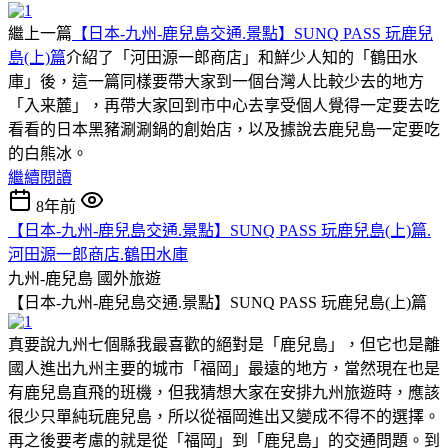
繼上一篇
【日本-九州-鹿兒島交通.景點】SUNQ PASS 玩鹿兒
島(上)篇
介紹了「河田源一郎商店」和鮮少人知的「鶴田水
庫」後，這一篇同樣要帶大家到一個台灣人比較少去的地方
「入来麓」，再帶大家回到市中心去享受個人覺得一定要去吃
看看的日本黑豬涮涮鍋的創始店，以及據說去鹿兒島一定要吃
的白熊冰。
繼續閱讀
8年前
【日本-九州-鹿兒島交通.景點】SUNQ PASS 玩鹿兒島(上)篇.
河田源一郎商店.鶴田水庫
九州-鹿兒島
國外旅遊
【日本-九州-鹿兒島交通.景點】SUNQ PASS 玩鹿兒島(上)篇
真要說九州七個縣我最喜歡的絕對是「鹿兒島」，但它也是離
國人進出九州主要的城市「福岡」最遠的地方，當然現在也是
有鹿兒島直飛的班機，但我猜想大家在安排九州旅遊時，應該
很少只單純玩鹿兒島，所以從福岡進出又變成不得不的選擇。
再之後要考慮的就是從「福岡」到「鹿兒島」的交通問題。到