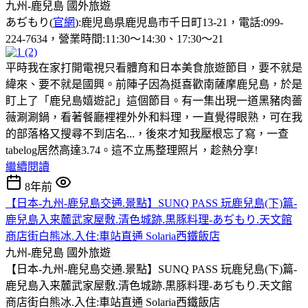
九州-鹿兒島
國外旅遊
あぢもり(
官網
):鹿児島県鹿児島市千日町13-21，電話:099-
224-7634，營業時間:11:30～14:30、17:30～21
平時我在家打開電視只看體育和日本美食旅遊節目，要不就是
緯來、要不就是國興。前陣子因為挺喜歡南薩摩鹿兒島，於是
盯上了「鹿兒島嬉遊記」這個節目。有一集出現一道黑豬肉薔
薇涮涮鍋，看著餐廳裡裡外外和料理，一直覺得眼熟，可在我
的部落格又搜尋不到店名...，後來才知我壓根忘了寫，一查
tabelog居然高達3.74。這不立馬整理照片，趁熱分享!
繼續閱讀
8年前
【日本-九州-鹿兒島交通.景點】SUNQ PASS 玩鹿兒島(下)篇-
鹿兒島入来麓武家屋敷.清色城跡.黒豚料理-あぢもり.天文館
商店街白熊冰.入住:車站直通 Solaria西鐵飯店
九州-鹿兒島
國外旅遊
【日本-九州-鹿兒島交通.景點】SUNQ PASS 玩鹿兒島(下)篇-
鹿兒島入来麓武家屋敷.清色城跡.黒豚料理-あぢもり.天文館
商店街白熊冰.入住:車站直通 Solaria西鐵飯店