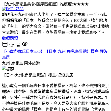
【九州-鹿兒島美食-薩摩蒸氣屋】推薦度:★★★★
轉眼我去九州回來也大半年了，這才驚覺文章寫了一半不到..
但偏偏我的「日本」旅遊文又稍稍突破了100大關，這全歸功
於「右上」的努力寫文，當然這一半也是我認真以為她比我適
合寫遊記，最少在整理、查詢資訊這一塊她比我認真多了。
繼續閱讀
12年前
【小虎帶你玩日本no:6】【日本-九州-鹿兒島景點】櫻島-埋沒
鳥居
九州-鹿兒島
國外旅遊
【日本-九州-鹿兒島景點】櫻島-埋沒鳥居
這小虎有一個毛病去日本不愛拍櫻花、楓葉，也不去拍啥東京
鐵塔、晴空塔，專愛當鐵車痴漢拍鐵道、火車，還特別愛單節
的，另外有一種建物我也有癖好那就是神社，特別是鳥居..也
不曉得這是什麼毛病。是以，今天要為大家介紹九州鹿兒島人
心中最大的驕傲「櫻島」也從島上有名的觀光景點「埋沒鳥