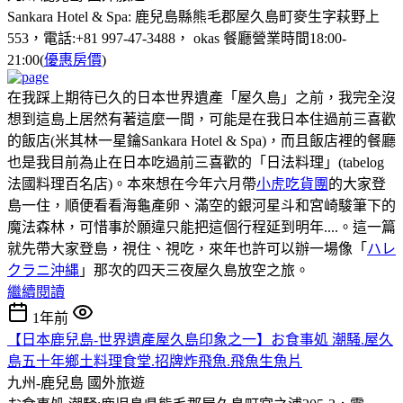
Sankara Hotel & Spa: 鹿兒島縣熊毛郡屋久島町麥生字萩野上
553，電話:+81 997-47-3488， okas 餐廳營業時間18:00-
21:00(
優惠房價
)
在我踩上期待已久的日本世界遺產「屋久島」之前，我完全沒
想到這島上居然有著這麼一間，可能是在我日本住過前三喜歡
的飯店(米其林一星鑰Sankara Hotel & Spa)，而且飯店裡的餐廳
也是我目前為止在日本吃過前三喜歡的「日法料理」(tabelog
法國料理百名店)。本來想在今年六月帶
小虎吃貨團
的大家登
島一住，順便看看海龜產卵、滿空的銀河星斗和宮崎駿筆下的
魔法森林，可惜事於願違只能把這個行程延到明年....。這一篇
就先帶大家登島，視住、視吃，來年也許可以辦一場像「
ハレ
クラニ沖縄
」那次的四天三夜屋久島放空之旅。
繼續閱讀
1年前
【日本鹿兒島-世界遺產屋久島印象之一】お食事処 潮騒.屋久
島五十年鄉土料理食堂.招牌炸飛魚.飛魚生魚片
九州-鹿兒島
國外旅遊