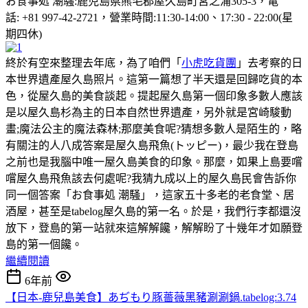
お食事処 潮騒:鹿児島県熊毛郡屋久島町宮之浦305-3，電
話: +81 997-42-2721，營業時間:11:30-14:00、17:30 - 22:00(星
期四休)
終於有空來整理去年底，為了咱們「
小虎吃貨團
」去考察的日
本世界遺產屋久島照片。這第一篇想了半天還是回歸吃貨的本
色，從屋久島的美食談起。提起屋久島第一個印象多數人應該
是以屋久島杉為主的日本自然世界遺產，另外就是宮崎駿動
畫;魔法公主的魔法森林;那麼美食呢?猜想多數人是陌生的，略
有關注的人八成答案是屋久島飛魚(トッピー)，最少我在登島
之前也是我腦中唯一屋久島美食的印象。那麼，如果上島要嚐
嚐屋久島飛魚該去何處呢?我猜九成以上的屋久島民會告訴你
同一個答案「お食事処 潮騒」，這家五十多老的老食堂、居
酒屋，甚至是tabelog屋久島的第一名。於是，我們行李都還沒
放下，登島的第一站就來這解解饞，解解盼了十幾年才如願登
島的第一個饞。
繼續閱讀
6年前
【日本-鹿兒島美食】あぢもり豚薔薇黑豬涮涮鍋.tabelog:3.74