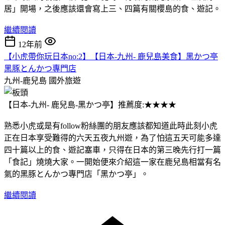
居」開場，之後應該還會寫上三、四篇有關櫻島的食、遊記。
繼續閱讀
12年前
【小虎帶你玩日本no:2】【日本-九州- 鹿兒島美食】黑かつ亭
黑豚とんかつ專門店
九州-鹿兒島
國外旅遊
【日本-九州- 鹿兒島-黑かつ亭】推薦度:★★★★
熟悉小虎或是有follow粉絲團的朋友應該都知道此時此刻小虎
正在日本享受難得的六天五夜九州遊，為了怕這五天可能多達
四十篇以上的食、遊記塞車，只得在日本的第三晚先行打一篇
「食記」燒燒大家。一開始便來介紹這一家在鹿兒島相當有名
氣的黑豚とんかつ專門店「黑かつ亭」。
繼續閱讀