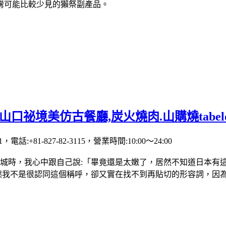
灣可能比較少見的獺祭副產品。
祕境美仿古餐廳,炭火燒肉.山購燒tabelog:
話:+81-827-82-3115，營業時間:10:00～24:00
時，我心中跟自己說:「畢竟還是太嫩了，居然不知道日本有這麼
雖然我不是很認同這個稱呼，卻又實在找不到再貼切的形容詞，因