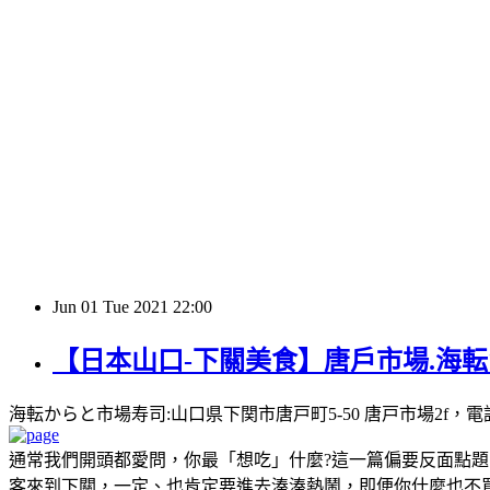
Jun
01
Tue
2021
22:00
【日本山口-下關美食】唐戶市場.海転
海転からと市場寿司:山口県下関市唐戸町5-50 唐戸市場2f，電話:083-233-2
通常我們開頭都愛問，你最「想吃」什麼?這一篇偏要反面點題
客來到下關，一定、也肯定要進去湊湊熱鬧，即便你什麼也不