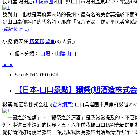
長州屋 湯田店(
fb粉絲團
):山口県山口市湯田温泉4-1-7，電話:050-55
說到山口也就是幕府幕未時的長州，最有名的美食莫過於下關
是山口高價料理的代名詞，那麼「瓦片そば」便是平民美食b級
(繼續閱讀...)
小虎 發表在
痞客邦
留言
(3)
人氣(
)
個人分類：
山陽、山陰-山口
▲top
Sep
06
Fri
2019
09:44
【日本-山口景點】獺祭(旭酒造株式会社
獺祭(旭酒造株式会社 )(
官方網頁
):山口県岩国市周東町獺越2167-
「一蘭之於拉麵」、「獺祭之於清酒」是我常常提及的，不管
麵、走進日本清酒的世界。五、六年前我被山口縣觀光局的朋
覺得清酒好喝便是獺祭，你要說我因為獺祭開始喝清酒也行，