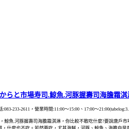
からと市場寿司.鯨魚.河豚握壽司海膽霜淇
611，營業時間:11:00～15:00、17:00～21:00(tabelog:3.5
，鯨魚.河豚握壽司海膽霜淇淋，你比較不敢吃什麼?要說唐戶
買，什麼也不吃。若然要吃，尤其海鮮，河豚、鯨魚、海膽自是首