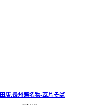
田店.長州藩名物-瓦片そば