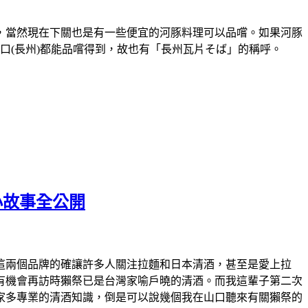
，當然現在下關也是有一些便宜的河豚料理可以品嚐。如果河豚
口(長州)都能品嚐得到，故也有「長州瓦片そば」的稱呼。
小故事全公開
這兩個品牌的確讓許多人關注拉麵和日本清酒，甚至是愛上拉
有機會再訪時獺祭已是台灣家喻戶曉的清酒。而我這輩子第二次
家多專業的清酒知識，倒是可以說幾個我在山口聽來有關獺祭的