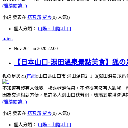
(繼續閱讀...)
小虎 發表在
痞客邦
留言
(0)
人氣(
)
個人分類：
山陽、山陰-山口
▲top
Nov
26
Thu
2020
22:00
【日本山口-湯田溫泉景點美食】狐の足
狐の足あと(
官網
):山口県山口市 湯田温泉2−1−3(湯田溫泉JR站步行8分
不知道有沒有人像我一樣喜歡泡溫泉，不曉得有沒有人跟我一
因為交通相對方便，是許多人到山口秋芳洞、琉璃五重塔會選
(繼續閱讀...)
小虎 發表在
痞客邦
留言
(0)
人氣(
)
個人分類：
山陽、山陰-山口