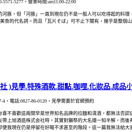
71-5277，營業時間:am11:00-22:00
的河豚，但「河豚」一直到現在仍不是一般人可以吃得起的料理
美食的代名詞。而且「瓦片そば」可不止下關有，幾乎是整個山
 )見學.特殊酒款.甜點.咖哩.化妝品.成品
4，電話:0827-86-0120，見學需要於官網預約
你喜不喜歡這兩間早是世界知名品牌的拉麵和清酒，都無法否認
友帶上旭酒造株式会社時，其實對獺祭的大名還一知半解，而後
即便我現在仍是停留在好喝不求甚至的階段。這一篇我無法給大