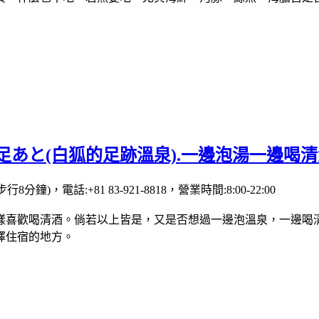
あと(白狐的足跡溫泉).一邊泡湯一邊喝清
鐘)，電話:+81 83-921-8818，營業時間:8:00-22:00
樣喜歡喝清酒。倘若以上皆是，又是否想過一邊泡溫泉，一邊喝清
擇住宿的地方。