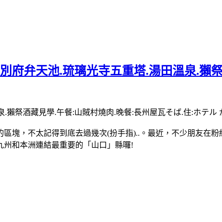
別府弁天池.琉璃光寺五重塔.湯田溫泉.獺祭
.獺祭酒藏見學.午餐:山賊村燒肉.晚餐:長州屋瓦そば.住:ホテル
區塊，不太記得到底去過幾次(扮手指)..。最近，不少朋友在
九州和本洲連結最重要的「山口」縣囉!