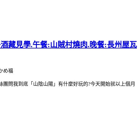
酒藏見學.午餐:山賊村燒肉.晚餐:長州屋瓦
 かめ福
粉絲團問我到底「山陰山陽」有什麼好玩的?今天開始就以上個月