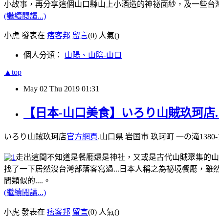
小故事，再分享這個山口縣山上小酒造的神祕面紗，及一些台
(繼續閱讀...)
小虎 發表在
痞客邦
留言
(0)
人氣(
)
個人分類：
山陽、山陰-山口
▲top
May
02
Thu
2019
01:31
【日本-山口美食】いろり山賊玖珂店.山口
いろり山賊玖珂店
官方網頁
.山口県 岩国市 玖珂町 一の滝1380-1，電
走出這間不知道是餐廳還是神社，又或是古代山賊聚集的山城
找了一下居然沒台灣部落客寫過...日本人稱之為祕境餐廳，
間類似的....。
(繼續閱讀...)
小虎 發表在
痞客邦
留言
(0)
人氣(
)