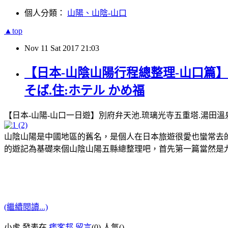
個人分類：
山陽、山陰-山口
▲top
Nov
11
Sat
2017
21:03
【日本-山陰山陽行程總整理-山口篇】
そば.住:ホテル かめ福
【日本-山陽-山口一日遊】別府弁天池.琉璃光寺五重塔.湯田溫泉
山陰山陽是中國地區的舊名，是個人在日本旅遊很愛也蠻常去的
的遊記為基礎來個山陰山陽五縣總整理吧，首先第一篇當然是
(繼續閱讀...)
小虎 發表在
痞客邦
留言
(0)
人氣(
)