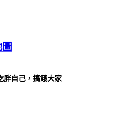
地圖
com。吃胖自己，搞餓大家