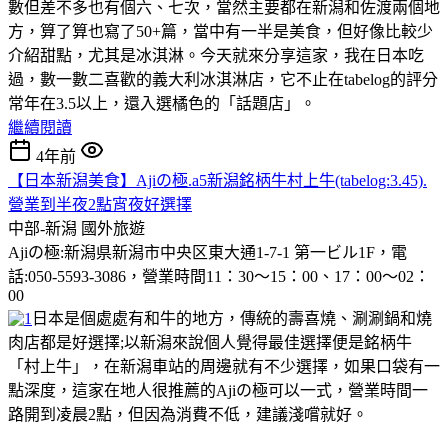
數但差不多也有個六、七次，當然主要都在新潟和佐渡兩個地
方，算了算也寫了50+篇，當中有一半是美食，但好像比較少
介紹甜點，尤其是冰淇淋。今天就來分享這家，我在日本吃
過，數一數二喜歡的義大利冰淇淋店，它不止在tabelog的評分
常年在3.5以上，還入選橘色的「話題店」。
繼續閱讀
4年前
【日本新潟美食】Ajiの極.a5新潟銘柄牛村上牛(tabelog:3.45).
營業到半夜2點宵夜好選擇
中部-新潟
國外旅遊
Ajiの極:新潟県新潟市中央区東大通1-7-1 第一ビル1F，電
話:050-5593-3086，營業時間11：30～15：00、17：00～02：
00
日本是個處處有和牛的地方，傳統的壽喜燒、涮涮鍋和燒
肉店都是好選擇;以新潟來說個人覺得最佳選擇便是銘柄牛
「村上牛」，在新潟車站的周邊就有不少選擇，如果口袋有一
點深度，這家在地人很推薦的Ajiの極可以一式，營業時間一
路開到凌晨2點，但因為消費不低，建議淺嚐就好。