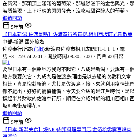
在新潟，那頭頂上滿滿的葡萄架，那縫隙灑下的金色陽光，那
若隱若現、上下呼應的閃閃發光，沒吃就甜得醉人的葡萄。
繼續閱讀
5年前
【日本新潟-佐渡景點】佐渡奉行所賞櫻.相川西坂町老街散策
中部-新潟
國外旅遊
佐渡奉行所跡(
官網
):新潟県佐渡市相川広間町1-1 1−1，電
話:+81 259-74-2201，開放時間:08:30-17:00，門票500日幣
要說日本有一個縣地方我對不起它，八成是新潟，要說有一個
地方我要欠它，九成九是佐渡島;理由是以去過的次數和文章
相比，真是愧對新潟，尤其是佐渡島，接下來就利用疫情連門
都不能出，好好的補償補償。今天要介紹的是江戶時代，足以
撐起半片財政的佐渡奉行所，順便在介紹附近的相川西相川西
坂町老街及櫻花。
繼續閱讀
5年前
【日本-新潟美食】燒NIQ肉類料理專門店.金箔松露壽喜燒肉
很浮誇