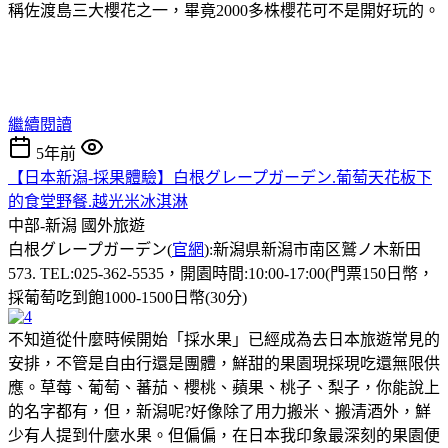
稱佐渡島三大櫻花之一，畢竟2000多株櫻花可不是開好玩的。
繼續閱讀
5年前
【日本新潟-採果體驗】白根グレープガーデン.葡萄天花板下
的食堂野餐.越光米冰淇淋
中部-新潟
國外旅遊
白根グレープガーデン(
官網
):新潟県新潟市南区鷲ノ木新田
573. TEL:025-362-5535，開園時間:10:00-17:00(門票150日幣，
採葡萄吃到飽1000-1500日幣(30分)
不知道從什麼時候開始「採水果」已經成為去日本旅遊常見的
安排，不管是自由行還是團體，鮮甜的果園現採現吃還無限供
應。草莓、葡萄、蕃茄、櫻桃、蘋果、桃子、梨子，你能說上
的名字都有，但，新潟呢?好像除了用力搬米、搬清酒外，鮮
少有人提到什麼水果。但偏偏，在日本我印象最深刻的果園便