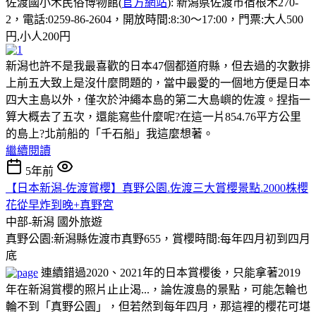
佐渡國小木民俗博物館(
官方網站
): 新潟県佐渡市宿根木270-
2，電話:0259-86-2604，開放時間:8:30～17:00，門票:大人500
円,小人200円
新潟也許不是我最喜歡的日本47個都道府縣，但去過的次數排
上前五大致上是沒什麼問題的，當中最愛的一個地方便是日本
四大主島以外，僅次於沖繩本島的第二大島嶼的佐渡。捏指一
算大概去了五次，還能寫些什麼呢?在這一片854.76平方公里
的島上?北前船的「千石船」我這麼想著。
繼續閱讀
5年前
【日本新潟-佐渡賞櫻】真野公園.佐渡三大賞櫻景點.2000株櫻
花從早炸到晚+真野宮
中部-新潟
國外旅遊
真野公園:新潟縣佐渡市真野655，賞櫻時間:每年四月初到四月
底
連續錯過2020、2021年的日本賞櫻後，只能拿著2019
年在新潟賞櫻的照片止止渴...，論佐渡島的景點，可能怎輪也
輪不到「真野公園」，但若然到每年四月，那這裡的櫻花可堪