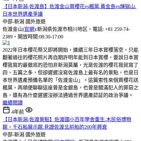
【日本新潟-佐渡島】佐渡金山買櫻花vs楓葉.黃金島vs煉獄山.
日本世界遺產爭議
中部-新潟
國外旅遊
佐渡金山(
官網
):新潟県佐渡市相川地区，電話: +81 259-74-
2389，開放時間:08:30-17:00
2022年日本櫻花祭又即將開始，連續三年日本賞櫻落空，只能
翻著過往的櫻花照片再自期許明年能到日本賞櫻，要說日本賞
櫻我寫的最徹底的恐怕非新潟莫屬，光是佐渡的櫻花我就寫了
四、五篇之多，但卻遲遲沒寫佐渡島上最有名的景點，也是日
本世界遺產預備名單的「佐渡金山」。這篇索性來個買櫻花送
楓葉，再順便聊聊這座曾是金銀島，也曾是關滿犯人的罪惡之
島，還有為什麼遲遲沒辦法通過世界遺產認証的政治爭議。
繼續閱讀
4年前
【日本新潟-佐渡景點】佐渡國小百年學舍重生.木民俗博物
館・千石船展示館.見證佐渡北前船的200年興衰
中部-新潟
國外旅遊