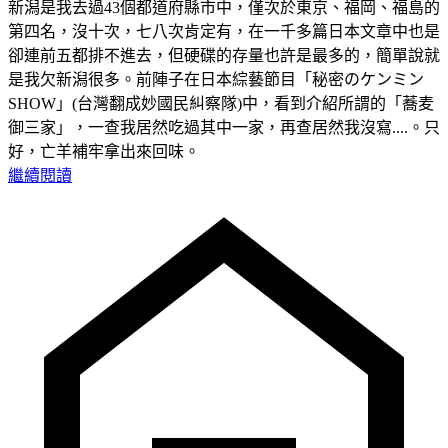
新潟是我去過43個都道府縣市中，僅次於東京、福岡、福島的
第四名，沒十次，七八次肯定有，在一千多篇日本文章中也是
卻連前五都排不進去，但硬碟的存量也許是最多的，簡單說就
是我欠新潟很多。前陣子在日本綜藝節目「秘密のケンミン
SHOW」(台灣翻成妙國民糾察隊)中，看到介紹所謂的「蕎麦
御三家」，一查我居然吃過其中一家，再查居然我沒寫....。只
好，亡羊補牢拿出來回味。
繼續閱讀