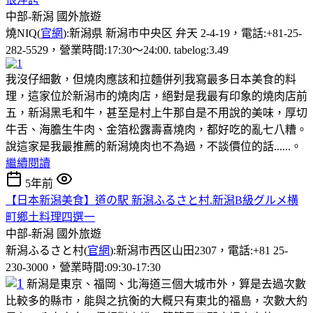
中部-新潟
國外旅遊
燒NIQ(
官網
):新潟県 新潟市中央区 弁天 2-4-19，電話:+81-25-
282-5529，營業時間:17:30～24:00. tabelog:3.49
我沒仔細數，但燒肉應該和拉麵併列我寫最多日本美食的料
理，這家位於新潟市的燒肉店，絕對是我最有印象的燒肉店前
五，新潟黑毛和牛，甚至是村上牛那自是不用說的美味，厚切
牛舌、海膽生牛肉、金箔松露壽喜燒肉，都好吃的亂七八糟。
說這家是我最推薦的新潟燒肉也不為過，不談價位的話......。
繼續閱讀
5年前
【日本新潟美食】道の駅 新潟ふるさと村.新潟B級グルメ横
町鄉土料理四選一
中部-新潟
國外旅遊
新潟ふるさと村(
官網
):新潟市西区山田2307，電話:+81 25-
230-3000，營業時間:09:30-17:30
新潟是東京、福岡、北海道三個大城市外，算是去過次數
比較多的縣市，能與之抗衡的大概只有東北的福島，次數大約