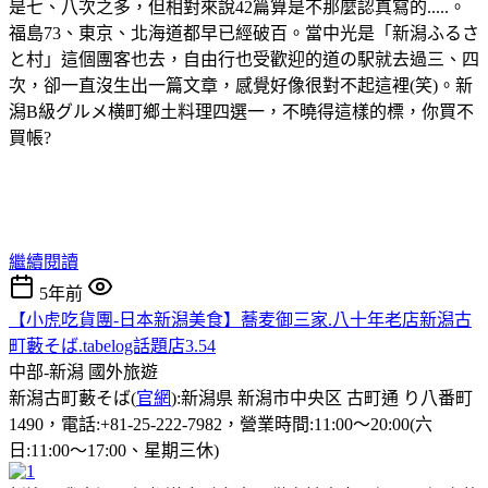
是七、八次之多，但相對來說42篇算是不那麼認真寫的.....。
福島73、東京、北海道都早已經破百。當中光是「新潟ふるさ
と村」這個團客也去，自由行也受歡迎的道の駅就去過三、四
次，卻一直沒生出一篇文章，感覺好像很對不起這裡(笑)。新
潟B級グルメ横町鄉土料理四選一，不曉得這樣的標，你買不
買帳?
繼續閱讀
5年前
【小虎吃貨團-日本新潟美食】蕎麦御三家.八十年老店新潟古
町藪そば.tabelog話題店3.54
中部-新潟
國外旅遊
新潟古町藪そば(
官網
):新潟県 新潟市中央区 古町通 り八番町
1490，電話:+81-25-222-7982，營業時間:11:00～20:00(六
日:11:00～17:00、星期三休)