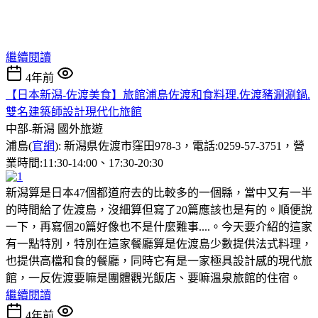
繼續閱讀
4年前
【日本新潟-佐渡美食】旅館浦島佐渡和食料理.佐渡豬涮涮鍋.
雙名建築師設計現代化旅館
中部-新潟
國外旅遊
浦島(
官網
): 新潟県佐渡市窪田978-3，電話:0259-57-3751，營
業時間:11:30-14:00、17:30-20:30
新潟算是日本47個都道府去的比較多的一個縣，當中又有一半
的時間給了佐渡島，沒細算但寫了20篇應該也是有的。順便說
一下，再寫個20篇好像也不是什麼難事....。今天要介紹的這家
有一點特別，特別在這家餐廳算是佐渡島少數提供法式料理，
也提供高檔和食的餐廳，同時它有是一家極具設計感的現代旅
館，一反佐渡要嘛是團體觀光飯店、要嘛溫泉旅館的住宿。
繼續閱讀
4年前