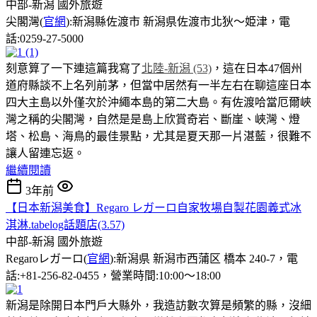
中部-新潟
國外旅遊
尖閣灣(
官網
):新潟縣佐渡市 新潟県佐渡市北狄～姫津，電
話:0259-27-5000
刻意算了一下連這篇我寫了
北陸-新潟 (53)
，這在日本47個州
道府縣談不上名列前茅，但當中居然有一半左右在聊這座日本
四大主島以外僅次於沖繩本島的第二大島。有佐渡哈當厄爾峽
灣之稱的尖閣灣，自然是是島上欣賞奇岩、斷崖、峽灣、燈
塔、松島、海鳥的最佳景點，尤其是夏天那一片湛藍，很難不
讓人留連忘返。
繼續閱讀
3年前
【日本新潟美食】Regaro レガーロ自家牧場自製花園義式冰
淇淋.tabelog話題店(3.57)
中部-新潟
國外旅遊
Regaroレガーロ(
官網
):新潟県 新潟市西蒲区 橋本 240-7，電
話:+81-256-82-0455，營業時間:10:00～18:00
新潟是除開日本門戶大縣外，我造訪數次算是頻繁的縣，沒細