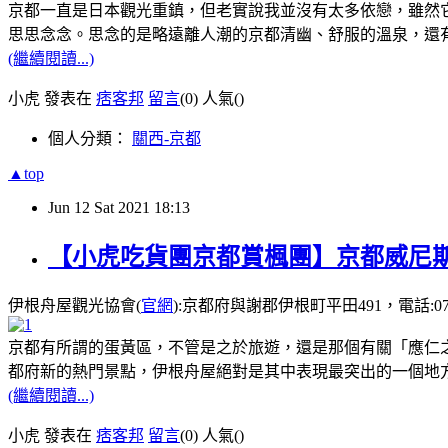
京都一直是日本觀光重鎮，但老實說我並沒有太多依戀，雖然
思思念念。思念的是略遠離人潮的京都清幽、舒服的溫泉，還
(繼續閱讀...)
小虎 發表在
痞客邦
留言
(0)
人氣(
)
個人分類：
關西-京都
▲top
Jun
12
Sat
2021
18:13
【小虎吃貨團京都賞楓團】京都威尼斯
伊根舟屋觀光協會(
官網
):京都府與謝郡伊根町平田491，電話:0772-
京都有所謂的蛋黃區，不管是之於旅遊，還是那個有關「應仁
都府新的熱門景點，伊根舟屋絕對是其中表現最突出的一個地
(繼續閱讀...)
小虎 發表在
痞客邦
留言
(0)
人氣(
)