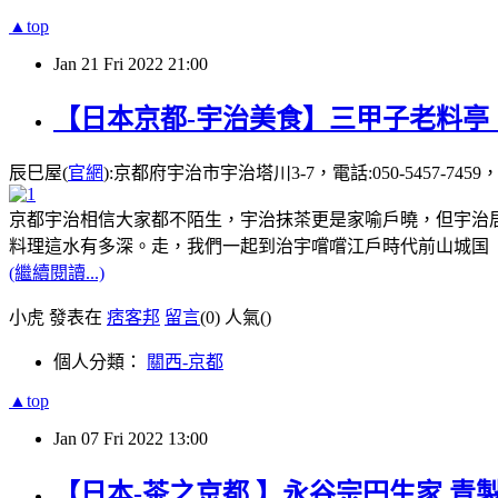
▲top
Jan
21
Fri
2022
21:00
【日本京都-宇治美食】三甲子老料亭
辰巳屋(
官網
):京都府宇治市宇治塔川3-7，電話:050-5457-7459，營業
京都宇治相信大家都不陌生，宇治抹茶更是家喻戶曉，但宇治居
料理這水有多深。走，我們一起到治宇嚐嚐江戶時代前山城国
(繼續閱讀...)
小虎 發表在
痞客邦
留言
(0)
人氣(
)
個人分類：
關西-京都
▲top
Jan
07
Fri
2022
13:00
【日本-茶之京都.】永谷宗円生家.青