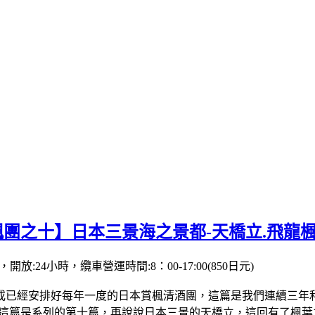
楓團之十】日本三景海之景都-天橋立.飛龍
30，開放:24小時，纜車營運時間:8：00-17:00(850日元)
或已經安排好每年一度的日本賞楓清酒團，這篇是我們連續三年和
篇是系列的第十篇，再說說日本三景的天橋立，這回有了楓葉之助，我