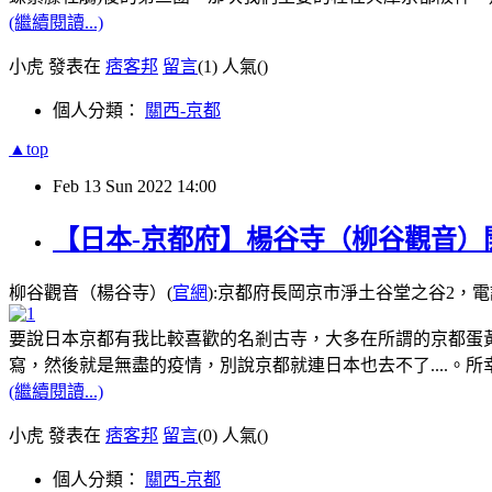
(繼續閱讀...)
小虎 發表在
痞客邦
留言
(1)
人氣(
)
個人分類：
關西-京都
▲top
Feb
13
Sun
2022
14:00
【日本-京都府】楊谷寺（柳谷觀音）開
柳谷觀音（楊谷寺）(
官網
):京都府長岡京市淨土谷堂之谷2，電話:9:
要說日本京都有我比較喜歡的名剎古寺，大多在所謂的京都蛋
寫，然後就是無盡的疫情，別說京都就連日本也去不了....
(繼續閱讀...)
小虎 發表在
痞客邦
留言
(0)
人氣(
)
個人分類：
關西-京都