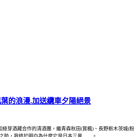
楓葉的浪漫.加送纜車夕陽絕景
綠芽酒藏合作的清酒團，繼青森秋田(賞楓)、長野栃木茨城(粉
終於明白為什麼它是日本三景........。