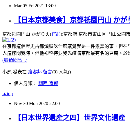
Mar
05
Fri
2021
13:00
【日本京都美食】京都祇園円山 かが
京都祇園円山 かがり火(
官網
):京都府 京都市東山区 円山公園市営駐車
在京都這個歷史古都煩腦吃什麼感覺就是一件愚蠢的事，但在早
人這樣問我時，但他卻堅持要我先嚐嚐京都最有名的豆腐。於
(繼續閱讀...)
小虎 發表在
痞客邦
留言
(0)
人氣(
)
個人分類：
關西-京都
▲top
Nov
30
Mon
2020
22:00
【日本世界遺產之四】世界文化遺產「