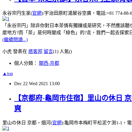
永谷宗円生家(
官網
):宇治田原町湯屋谷空廣，電話:+81 774-88-
「永谷宗円」除非你對日本茶情有獨鐘或是研究，不然應該聽
麼地方?而「茶」是何時變成「綠色」的?走，我們一起去探索
(繼續閱讀...)
小虎 發表在
痞客邦
留言
(1)
人氣(
)
個人分類：
關西-京都
▲top
Dec
22
Wed
2021
13:00
【京都府-龜岡市住宿】里山の休日 京
爽
里山の休日 京都・烟河(
官網
):亀岡市本梅町平松泥ケ渕1-1，電話:+8