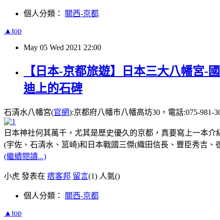
個人分類：
關西-京都
▲top
May
05
Wed
2021
22:00
【日本-京都旅遊】日本三大八幡宮-國
迪上的石碑
石清水八幡宮(
官網
):京都府八幡市八幡高坊30，電話:075-981-3
日本神社何其萬千，尤其是歷史優久的京都，真要寫上一本介紹
(宇佐、石清水、筥崎)和日本戰國三傑(織田信長、豐臣秀吉
(繼續閱讀...)
小虎 發表在
痞客邦
留言
(1)
人氣(
)
個人分類：
關西-京都
▲top