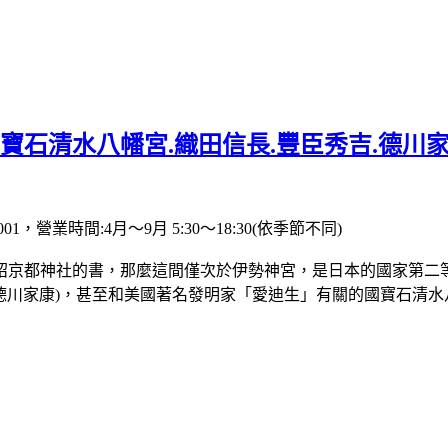
寶石清水八幡宮.織田信長.豐臣秀吉.德川
001，營業時間:4月～9月 5:30～18:30(依季節不同)
京都神社的書，那麼這間僅次於伊勢神宮，是日本的國家第二等宗
、德川家康)，甚至和美國著名發明家「愛迪生」有關的國寶石清