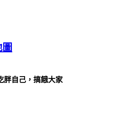
地圖
com。吃胖自己，搞餓大家