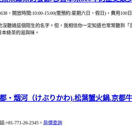
6638，開放時間:10:00-15:00(需預約:星期六日、假日)，費用100
也沒聽過這個陌生的名字。但，我相信你一定知道也常常聽到「
日本綠茶的滋與味。
都・烟河（けぶりかわ).松葉蟹火鍋.京都
1-771-26-2345，
房價查詢