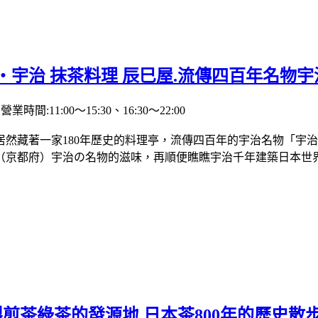
・宇治 抹茶料理 辰巳屋.流傳四百年名物
時間:11:00～15:30、16:30～22:00
然藏著一家180年歷史的料理亭，流傳四百年的宇治名物「宇
（京都府）宇治の名物的滋味，再順便瞧瞧宇治千年建築日本世
製煎茶綠茶的發源地.日本茶800年的歷史散