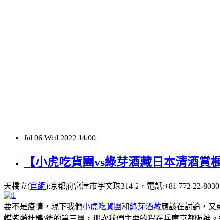
Jul
06
Wed
2022
14:00
【小虎吃貨團vs綠芽酒藏日本清酒賞
天橋立(
官網
):京都府宮津市字文珠314-2，電話:+81 772-22-80
要不是疫情，現下我們
小虎吃貨團
和
綠芽酒藏
應該在討論，又
蝶紫藤杜鵑)後的第三團，那次我們主要的程在兵庫京都阪神。這