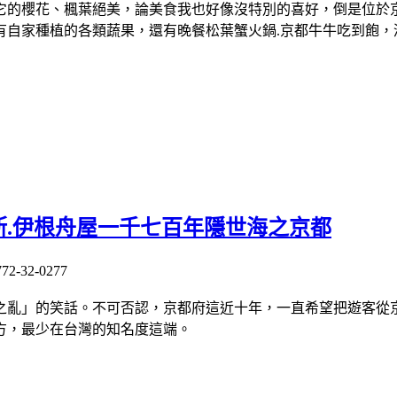
它的櫻花、楓葉絕美，論美食我也好像沒特別的喜好，倒是位於京
有自家種植的各類蔬果，還有晚餐松葉蟹火鍋.京都牛牛吃到飽，
.伊根舟屋一千七百年隱世海之京都
32-0277
之亂」的笑話。不可否認，京都府這近十年，一直希望把遊客從
方，最少在台灣的知名度這端。