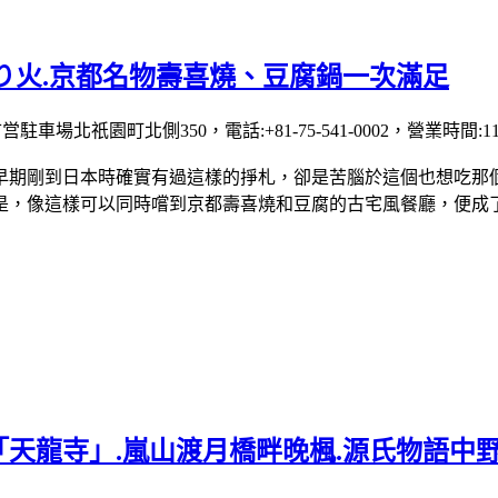
り火.京都名物壽喜燒、豆腐鍋一次滿足
場北祇園町北側350，電話:+81-75-541-0002，營業時間:11:0
期剛到日本時確實有過這樣的掙札，卻是苦腦於這個也想吃那個
是，像這樣可以同時嚐到京都壽喜燒和豆腐的古宅風餐廳，便成
天龍寺」.嵐山渡月橋畔晚楓.源氏物語中