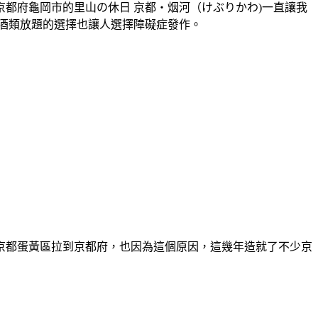
都府龜岡市的里山の休日 京都・烟河（けぶりかわ)一直讓我
酒類放題的選擇也讓人選擇障礙症發作。
京都蛋黃區拉到京都府，也因為這個原因，這幾年造就了不少京