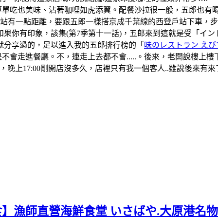
算單吃也美味、沾著咖哩如虎添翼。配餐沙拉很一般，五郎也有
葉站有一點距離，要跟五郎一樣搭京成千葉線的西登戶站下車，
果你有印象，該集(第7季第十一話)，五郎來到這就是受「イ
就分享過的，足以進入我的五郎排行榜的「
味のレストラン えび
是不會走進餐廳。不，連走上去都不會.....。後來，老闆說樓
晚上17:00剛開店沒多久，店裡只有我一個客人..雖說後來
食】漁師直營海鮮食堂 いさばや.大原港名物