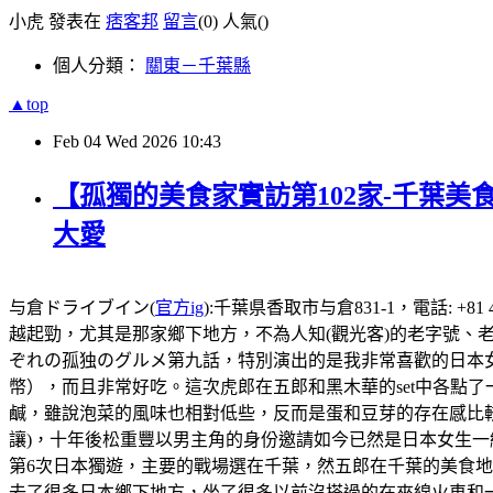
小虎 發表在
痞客邦
留言
(0)
人氣(
)
個人分類：
關東－千葉縣
▲top
Feb
04
Wed
2026
10:43
【孤獨的美食家實訪第102家-千葉美
大愛
与倉ドライブイン(
官方ig
):千葉県香取市与倉831-1，電話: +
越起勁，尤其是那家鄉下地方，不為人知(觀光客)的老字號
ぞれの孤独のグルメ第九話，特別演出的是我非常喜歡的日本女
幣），而且非常好吃。這次虎郎在五郎和黑木華的set中各點
鹹，雖說泡菜的風味也相對低些，反而是蛋和豆芽的存在感比
讓)，十年後松重豐以男主角的身份邀請如今已然是日本女生
第6次日本獨遊，主要的戰場選在千葉，然五郎在千葉的美食地圖還
去了很多日本鄉下地方，坐了很多以前沒搭過的在來線火車和