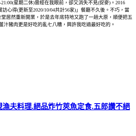
:00-21:00(星期二休)曾經在我眼前，卻又消失不見(捉麥)。2016
更新至2020/10/04共計56家)」餐廳不久後。不巧，當
老食堂居然重新開業，於是去年底特地又跑了一趟大原，順便把五
薑汁豬肉更是好吃的亂七八糟，興許我吃過最好吃的。
現漁夫料理.絕品炸竹莢魚定食.五郎讚不絕