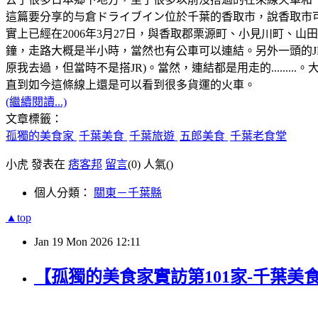
這篇要分享的与倉ドライブイン位於千葉的香取市，說香取市
實上已經在2006年3月27日，與香取郡栗源町、小見川町
鐘，走路大概是半小時，當然也有公車可以連結。另外一頭的J
原我去過，但當時不是搭JR)。當然，連結都是用走的.......
直到如今這條線上還是可以看到很多貨運的火車。
(繼續閱讀...)
文章標籤：
孤獨的美食家
千葉美食
千葉旅遊
五郎美食
千葉老食堂
小虎 發表在
痞客邦
留言
(0)
人氣(
)
個人分類：
關東－千葉縣
▲top
Jan
19
Mon
2026
12:11
【孤獨的美食家實訪第101家-千葉美