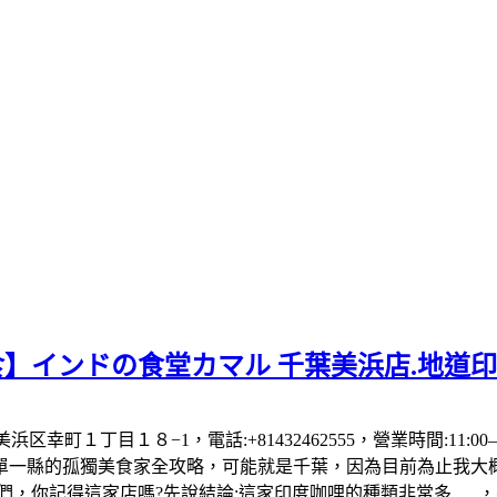
食】インドの食堂カマル 千葉美浜店.地道印
町１丁目１８−1，電話:+81432462555，營業時間:11:00–1
單一縣的孤獨美食家全攻略，可能就是千葉，因為目前為止我大
們，你記得這家店嗎?先說結論:這家印度咖哩的種類非常多….