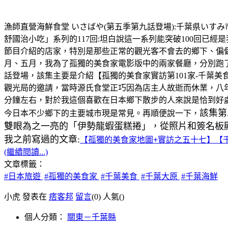
漁師直營海鮮食堂 いさばや(第五季第九話登場):千葉県いすみ市大原1
舒國治小吃」系列的117回:坦白說這一系列能突破100回已
節目介紹的店家，特別是那些正常的觀光客不會去的鄉下、偏
月、五月，我為了孤獨的美食家電影版中的兩家餐廳，分別跑
話登場，該集主要是介紹【孤獨的美食家實訪第101家-千葉
觀光局的邀請，當時源氏食堂正巧因為店主人故逝而休業，八年後
分鐘左右，對於我這個喜歡在日本鄉下散步的人來說是恰到好
該集第
今日本不少鄉下的主要城市現是常見。再順便說一下，
雙眼為之一亮的「伊勢龍蝦蛋糕捲」，從照片和簽名板
我之前寫過的文章:
【孤獨的美食家地圖+實訪之五十七】【
(繼續閱讀...)
文章標籤：
#日本旅遊
#孤獨的美食家
#千葉美食
#千葉大原
#千葉海鮮
小虎 發表在
痞客邦
留言
(0)
人氣(
)
個人分類：
關東－千葉縣