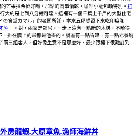
喝的芒果拉希挺好喝，加點的肉串偏乾，咖哩小籠包頗特別。
打
步行大約是七到八分鐘可達。這裡有一個千葉上千戶的大型住宅
ンドの食堂カマル」的老闆所託，本來五郎想留下來吃印度咖
すや
」。對，兩家是鄰居。一走上這有一點暗的木梯，不曉得
上樓下，掛在牆上的畫都是他畫的。餐廳有一點昏暗，有一點老餐廳
有來了兩三組客人，但好像生意不是那麼好，最少跟樓下很難訂到
外房龍蝦.大原章魚.漁師海鮮丼