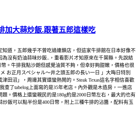
郎牛排加大蒜炒飯.跟著五郎這樣吃
有追這個節目的朋友一定知道，五郎幾乎不曾吃過連鎖店，但這家牛排館在日本好像不
為沒有奶油蒜味炒飯..，重看影片才知原來在千葉縣。先說結
0日幣。牛排我點沙朗但感覺油質不夠，但幸好夠甜嫩，價格也很
のグルメ お正月スペシャル～井之頭五郎の長い一日 」大晦日特別
」，周邊其實還蠻熱鬧的。Steak Texas這名字相信喜歡
tabelog上面寫的是35年老店。內外觀是木造房，一進店
。價格上還蠻親民的是180g約是2000日幣左右，最大的也有
，大蒜炒飯可以點半份是400日幣，附上三種牛排的沾醬，配料有玉