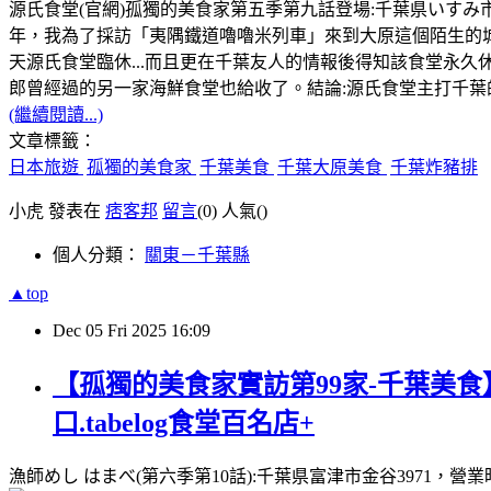
源氏食堂(官網)孤獨的美食家第五季第九話登場:千葉県いすみ市大原8701-2
年，我為了採訪「夷隅鐵道嚕嚕米列車」來到大原這個陌生的城市，
天源氏食堂臨休...而且更在千葉友人的情報後得知該食堂永
郎曾經過的另一家海鮮食堂也給收了。結論:源氏食堂主打千
(繼續閱讀...)
文章標籤：
日本旅遊
孤獨的美食家
千葉美食
千葉大原美食
千葉炸豬排
小虎 發表在
痞客邦
留言
(0)
人氣(
)
個人分類：
關東－千葉縣
▲top
Dec
05
Fri
2025
16:09
【孤獨的美食家實訪第99家-千葉美食
口.tabelog食堂百名店+
漁師めし はまべ(第六季第10話):千葉県富津市金谷3971，營業時間: