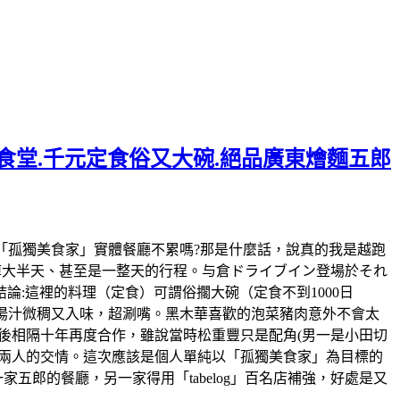
老食堂.千元定食俗又大碗.絕品廣東燴麵五郎
跑了上百家五郎的「孤獨美食家」實體餐廳不累嗎?那是什麼話，說真的我是越跑
掉大半天、甚至是一整天的行程。与倉ドライブイン登場於それ
:這裡的料理（定食）可謂俗擱大碗（定食不到1000日
好湯汁微稠又入味，超涮嘴。黑木華喜歡的泡菜豬肉意外不會太
後相隔十年再度合作，雖說當時松重豐只是配角(男一是小田切
見兩人的交情。這次應該是個人單純以「孤獨美食家」為目標的
五郎的餐廳，另一家得用「tabelog」百名店補強，好處是又