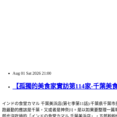
Aug
01
Sat
2026
21:00
【孤獨的美食家實訪第114家-千葉美
インドの食堂カマル 千葉美浜店(第七季第11話):千葉県千葉市美浜区幸
跑最勤的應該是千葉，又或者是神奈川。是以如果要整理一篇
郎也沒吃過的「インドの食堂カマル 千葉美浜店」，五郎粉粉