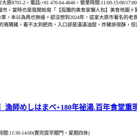
，電話:+81 470-64-4646，營業時間:11:00-15:00/17
當時也是我開始寫「【孤獨的美食家懶人包】美食地圖＋實訪心得(
久休業，本以為再也無緣。卻沒想到2024年，這家大原市著名的
葉的夷隅豬，看不太到肥肉，入口卻是滿滿油甜，炸豬排很酥，但
】漁師めしはまべ+180年祕湯.百年食堂重
11:30-14:00(賣完提早關門，星期四休)