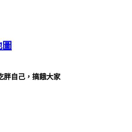
地圖
com。吃胖自己，搞餓大家