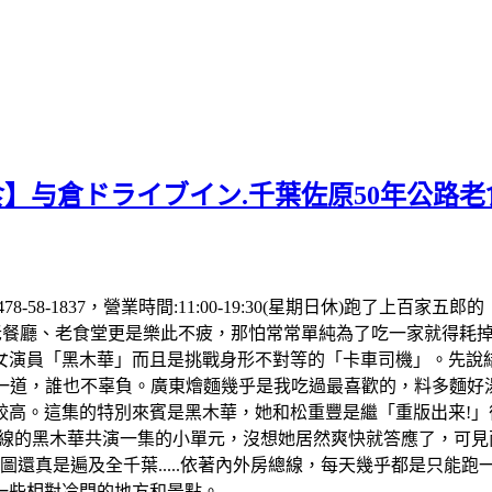
食】与倉ドライブイン.千葉佐原50年公路
81 478-58-1837，營業時間:11:00-19:30(星期日休)
、老餐廳、老食堂更是樂此不疲，那怕常常單純為了吃一家就得耗
演員「黑木華」而且是挑戰身形不對等的「卡車司機」。先說結論
了一道，誰也不辜負。廣東燴麵幾乎是我吃過最喜歡的，料多麵
較高。這集的特別來賓是黑木華，她和松重豐是繼「重版出来!」
一線的黑木華共演一集的小單元，沒想她居然爽快就答應了，可
真是遍及全千葉.....依著內外房總線，每天幾乎都是只能跑一家
一些相對冷門的地方和景點。