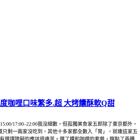
度咖哩口味繁多.超 大烤饢酥軟Q甜
5:00/17:00–22:00我沒細數，但孤獨美食家五郎除了東京都外，
概只剩一兩家沒吃到，其他十多家都全數入「胃」，就連這家五
 ，有選擇障礙的應該很痛苦。選了饢和咖哩的套餐，瞎點了兩種