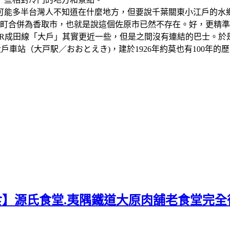
可能多半台灣人不知道在什麼地方，但要說千葉關東小江戶的水
、山田町合併為香取市，也就是說這個佐原市已然不存在。好，更
R成田線「大戶」其實更近一些，但是之間沒有連結的巴士。於
..。大戶車站（大戸駅／おおとえき)，建於1926年約莫也有10
食】源氏食堂.夷隅鐵道大原肉舖老食堂完全