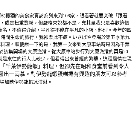
0(星期二休)孤獨的美食家實訪系列來到108家，眼看著就要突破「跟著
郎粉，或是松重豐粉，但嚴格來說都不是，充其量我只是喜歡這個
莫名，不值得介紹，平凡得不能在平凡的小店、料理。今年的四
費時間生命的旅行，我卻樂此不疲。いさばや登場於第五季第九
燒肉料理。順便說一下的是，我第一次來到大原車站時是因為千葉
場於該集開場的大原漁港。從大原車站步行到大原漁港約莫是20
就是來往的行人比較少，但看得出來曾經的繁華，這種風情在現
「千葉伊勢龍蝦」料理，但卻先在昭和食堂前看到令人
露出一兩慕。對伊勢龍蝦蛋糕捲有興趣的朋友可以參考
場加映伊勢龍蝦冰淇淋。