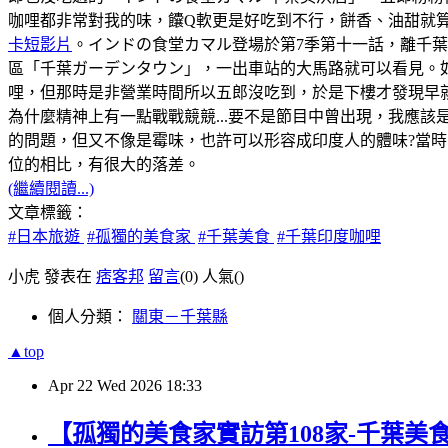
咖哩都非常對我的味，饢Q軟更是好吃到不行，餅香、油甜就
卡短影片
。インドの食堂カマル登場於第7季第十一話，離千
區「千葉ガーデンタウン」，一出車站的大馬路就可以看見。如
哩，但那時是非營業時間所以五郎沒吃到，於是下樓才發現早
為什麼精神上有一點戰戰競競...要不是節目中曾出現，我應該
的問題，但又不像是霉味，也許可以形容成印度人的體味?當時，
位的相比，有很大的落差。
(繼續閱讀...)
文章標籤：
#日本旅遊
#孤獨的美食家
#千葉美食
#千葉印度咖哩
小虎 發表在
痞客邦
留言
(0)
人氣(
)
個人分類：
關東－千葉縣
▲top
Apr
22
Wed
2026
18:33
【孤獨的美食家實訪第108家-千葉美