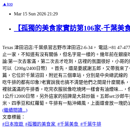
▲top
Mar
15
Sun
2026
21:29
【孤獨的美食家實訪第106家-千葉美食
Texas 津田沼店:千葉県習志野市津田沼2-6-34， 電話:+81 4
止一家，不知道有沒有關係，但名字是一樣的。幾年前在銀座吃
論:第一次去客滿，第二次去才吃到，店𥚃的氛圍很好，小哥
可以（200g/2400日幣）。首先，還是要感謝五郎，又帶我來
篇，它位於千葉沼田，附近有三個車站，分別是中央總武線的「津
吃牛排的都有印象?老實說我也搞不清楚他們之間是什麼關系，但
裡就滿滿的牛排香，吃完衣服就像吃燒烤一樣會有油煙味....
1公斤12000日幣，另外這家的招牌是大蒜炒飯。五郎set:沙
米、四季豆和紅蘿蔔。牛排有一點沖繩風，上面還會放一塊奶
(繼續閱讀...)
文章標籤：
#日本旅遊
#孤獨的美食家
#千葉美食
#千葉牛排