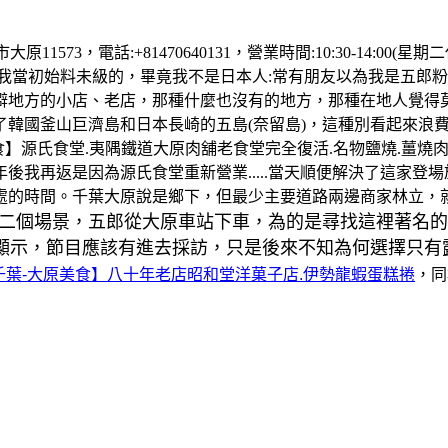
1573，電話:+81470640131，營業時間:10:30-14:0
經是我當初始料未級的，畢竟我不是日本人:常有朋友以為我是五
僻地方的小店、老店，那種什麼也沒有的地方，那種在地人覺得
了韓國釜山巨濟島和日本長崎的五島(奈留島)，這種別看起來浪
美食】源氏食堂.夷隅鐵道大原肉舖老食堂完全復活.名物鹽燒.薑
我再返是因為源氏食堂重新營業.....當天順便解決了這家登
處的時間。千葉大原說是鄉下，但最少主要道路兩邊商家林立，
二個場景，五郎從大原車站下車，為的是尋找這裡著名的
顯示，節目應該有進去採訪，只是後來不知為何選擇只有
千葉-大原美食】八十年老店昭和堂洋菓子店.伊勢龍蝦蛋糕捲
，同