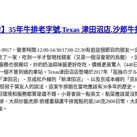
】35年牛排老字號.Texas 津田沼店.沙
7-477-9917，營業時間:12:00-14:30/17:00-22:30
了一家，吃到一半才發現找錯家（又是一個沒復習的烏龍），因
的服務也很親切，炒的奶油蒜味飯更好吃吃，價格更是驚人（44
了一個不曾到過的車站。Texas津田沼店登場於2017年「孤独
田沼」、京成松戶線的「新津田沼」、以及京成本線的「京成津田沼
就千葉友人的說法，這家牛排館在當地應該有30多年的歷史，我查了
，但環境和服務都算是還不錯，小哥會說一點英文，點菜應該是沒問題
郎牛排、大蒜炒飯虎郎:依樣畫葫蘆牛排我點的是240克2900日幣
油。