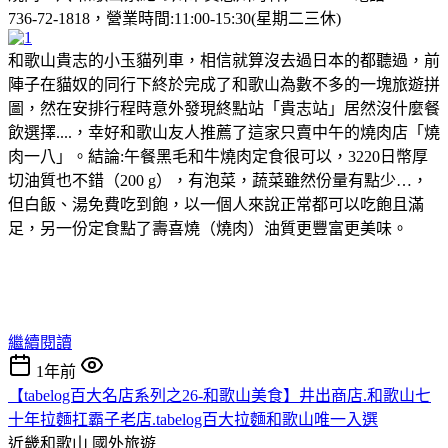
736-72-1818，營業時間:11:00-15:30(星期二三休)
和歌山貴志的小玉貓列車，相信就算沒去過日本的都聽過，前
陣子在貓奴的同行下終於完成了和歌山為數不多的一塊旅遊拼
圖，然在安排行程時意外發現終點站「貴志站」居然沒什麼餐
飲選擇....，幸好和歌山友人推薦了這家只賣中午的燒肉店「燒
肉一八」。結論:午餐黑毛和牛燒肉定食很可以，3220日幣厚
切油質也不錯（200 g），有泡菜，蔬菜雖然份量有點少…，
但白飯、湯免費吃到飽，以一個人來說正常都可以吃飽且滿
足，另一份定食點了壽喜燒（燒肉）油質更豐富更美味。
繼續閱讀
1年前
【tabelog百大名店系列之26-和歌山美食】井出商店.和歌山七
十年拉麵扛霸子老店.tabelog百大拉麵和歌山唯一入選
近畿和歌山
國外旅遊