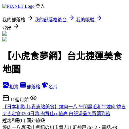
登入
我的部落格
我的部落格後台
我的帳號
登出
【小虎食夢網】台北捷運美食
地圖
相簿
部落格
名片
11個月前
【日本和歌山-貴志站美食】燒肉一八.午間黑毛和牛燒肉/燒き
すき定食3200日幣.肉質佳cp值高.白飯湯品免費續到飽
近畿和歌山
國外旅遊
燒肉一八:和歌山県紀の川市貴志川町神戸767-2，電話:+81