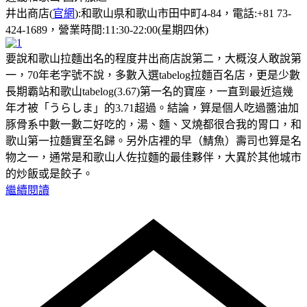
井出商店(
官網
):和歌山県和歌山市田中町4-84，電話:+81 73-
424-1689，營業時間:11:30-22:00(星期四休)
要說和歌山拉麵出名的程度井出商店說第二，大概沒人敢說第
一，70年老字號不說，多數入選tabelog拉麵百名店，更是少數
長期霸站和歌山tabelog(3.67)第一名的寶座，一直到最近這幾
年才被「うらしま」的3.71超過。結論，算是個人吃過醬油加
豚骨系中數一數二好吃的，湯、麵、叉燒都很合我的胃口，和
歌山第一拉麵實至名歸。另外店裡的早（鯖魚）壽司也算是名
物之一，通常是和歌山人佐拉麵的最佳夥伴，大異於其他城市
的炒飯或是餃子。
繼續閱讀