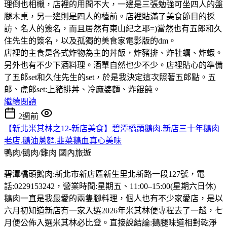
理倒也相櫬，店裡的用間不大，一邊是三張勉強可坐四人的盤
腿木桌，另一邊則是四人的檯前。店裡貼滿了美食節目的採
訪、名人的簽名，而且居然有東山紀之耶=)當然也有五郎和久
住先生的簽名，以及孤獨的美食家電影版的dm。
店裡的主食是各式炸物為主的丼飯，炸豬排、炸牡蠣、炸蝦。
另外也有不少下酒料理。酒單自然也少不少。店裡貼心的準備
了五郎set和久住先生的set，於是我決定這次照著五郎點。五
郎、虎郎set:上豬排丼、冷麻婆麵、炸餛飩。
繼續閱讀
2週前
【新北米其林之12-新店美食】碧潭橋頭鵝肉.新店三十年鵝肉
老店.鵝油蔥麵.韭菜鵝血真心美味
鴨肉/鵝肉/雞肉
國內旅遊
碧潭橋頭鵝肉:新北市新店區新生里北新路一段127號，電
話:0229153242，營業時間:星期五、11:00–15:00(星期六日休)
鵝肉一直是我最愛的兩隻腳料理，個人也有不少家愛店，是以
六月初知道新店有一家入選2026年米其林便專程去了一趟，七
月便公佈入選米其林必比登。直接說結論:鵝腿味道相對乾淨