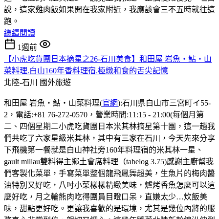
說，這家雞肉飯如果開在我家附近，我應該會三不五時就往這
跑。
繼續閱讀
1週前
【小虎吃貨團日本摘星之26-石川美食】和田屋 岩魚・鮎・山
菜料理.白山160年香料理宿.極緻和食的舌尖記憶
北陸-石川
國外旅遊
和田屋 岩魚・鮎・山菜料理(
官網
):石川県白山市三宮町イ55-
2，電話:+81 76-272-0570，營業時間:11:15 - 21:00(每個月第
二、四個星期二小虎吃貨團日本米其林摘星第十團，這一趟我
們共吃了六家星級米其林，其中有三家在石川，今天先來分享
下飛機第一餐就是白山神社旁160年料理宿的米其林一星、
gault millau雙料得主鄉土會席料理（tabelog 3.75)感謝主廚幫我
們客製化菜單，手寫菜單整個龍飛鳳舞超美，生魚片的梅肉醬
油特別又好吃，八吋小菜樣樣精緻美味，爐烤香魚怎麼可以這
麼好吃，月之輪熊肉吃得團員目瞪口呆，直嫌太少…炊飯美
味，甜點更好吃。更讓我喜歡的是環境，尤其是幾位內將的服