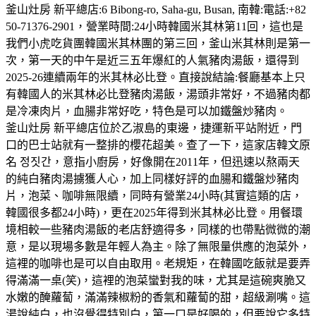
釜山灶房 新平總店:6 Bibong-ro, Saha-gu, Busan, 南韓:電話:+82
50-71376-2901，營業時間:24小時韓國米其林第11回，這也是
我們小虎吃貨團韓國米其林團的第三回，釜山米其林則是第一
次，第一天的中午是近三五年爆紅的人氣豬肉湯飯，還得到
2025-26連續兩年的米其林必比登。直接說結論:餐廳基本上只
有韓國人的米其林必比登豬肉湯飯，湯頭非常好，不過豬肉都
是冷凍肉片，血腸非常好吃，特色是可以加鐵盤炒豬肉。
釜山灶房 新平總店位於乙淑島的東邊，捷運新平站附近，門
口的巴士站就有一整排的櫻花超美。查了一下，這家店韓文原
名 정짓간，意指小廚房，好像開在2011年，但迅速以熬兩天
的純白豬肉湯擄獲人心，加上同樣好評的血腸和鐵盤炒豬肉
片，泡菜、咖啡無限續，同時有營業24小時(其實這類的店，
韓國很多都24小時)，更在2025年得到米其林必比登。用餐環
境相較一些豬肉湯飯的老店舒適得多，同樣的也帶點微微的潮
意，是以現場多數是年輕人為主。除了無限量供應的泡菜外，
這裡的咖啡也是可以自由取用。老規矩，在韓國吃飯就是要弄
得滿滿一桌(笑)，這裡的泡菜蠻對我的味，尤其是這碗爽脆又
水嫩的醃蘿蔔，滿滿辣椒粉的香氣和蘿蔔的甜，超級涮嘴。這
湯說純白，也沒覺得特別白，第一口是好喝的，但要說它多特