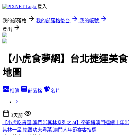
登入
我的部落格
我的部落格後台
我的帳號
登出
【小虎食夢網】台北捷運美食
地圖
相簿
部落格
名片
3天前
【小虎吃貨團-澳門米其林系列之24】帝影樓澳門連續十年米
其林一星.懷舊功夫粵菜.澳門人年節宴客指標