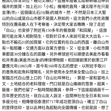
務真心非常到位，親切又細心。這幾年隨著北陸新幹線沿伸到
福井的敦賀，加上石川「小松」機場的直飛，讓北陸不在只是
金澤(市)，這個遠比石川(縣)的城市。然，不然是日本三大聖
山的白山或是白山市都不是國人熟知的。這次我們小虎吃貨團
特別在團長敝人在下考察後，決定帶大家去瞧瞧，除了走近
「白山」也安排了附近有150多年的餐旅館「和田屋」，這旅
館可能台灣人相對陌生，但對於日本人來說可是大大出名，一
點也不輸石川的加賀屋。它的位置約在白山的西面，離白山市
有一點矩離，交通方面以自駕方便些。又，從金澤、小松市開
車都是30分鐘左右的距離。另外棒球迷可以順便去美能市看看
松井秀喜(美能市出身)的棒球博物館。和田屋創業於創業江戸
慶應元年(1865)年，距今有160年左右的歷史，以附近手取川
的香魚和岩魚料理聞名，另外使用水全然來全聖山白山，加上
緊臨古代白山登上口的「白山比咩神社」，算是一家和當地人
文、土地結合的老料理宿。門口就是白山連峰的雪景。超美。
飯後，我們也留了一點時間給團員，參拜一下這座超過兩千一
百年歷史的古社，就白山友人說法，這間神社在全日本有3000
多座分社。相傳僧侶泰澄於717年成功登頂白山，確立了白山
的登拜信仰，並以此神社為起點向全國傳播。也就是說，想了