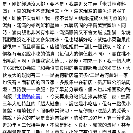
是，剛好經過沒人排，要不是，我最近又在弄「米其林資料
庫」，真的想也不會想進去。但，這家現煮的鱸魚湯喝服了
我，即便下次看到，我一樣不會點。結論:這碗久熬再熬的魚
湯鮮、滿滿的蛤蜊鮮和薑𢇃、九層塔間的平衡著實微妙。同
時，滷肉飯也非常有水準、滿滿膠質又不會太鹹或甜膩，柴燒
豬腳雖說吃不出太多柴燒味、但也堪稱好吃，就連小菜埾果南
都很棒。而且啊而且，店裡的姐姐們一個比一個親切。除了，
價格有著跳脫小吃的偏貴（每個人的價值觀不同），實在挑不
出毛病。啊，真離我家太遠…。然後，補充一下，我一個人吃
了660元XD幾陣子和幾位美食圈的朋友聊起新北的米其林，大
伙最大的疑問有二，一是為何新店這麼多?二是為何蘆洲一家
也沒有。而新店的四五家，多數集中在新店、新店區公所站周
邊，且待我一一收服。除了早前分享過，個人也非常喜歡的鴨
肉飯「
北鴨鴨肉羹
」，今天再來分站新店米其林第二家，這兩
三年大紅特紅的「超人鱸魚」。說它是小吃店，但有一點像小
餐館，環境乾淨、服務非常親切，一反傳統小吃給人的感覺。
據說，這家的前身是賣滷肉飯有，約莫在1997年，算一算也將
近30年。二代接手後，不管是料理、食材、餐飲的流程，甚至
在視覺都有了「新」意。首先，小吃店有低消，而且每人是