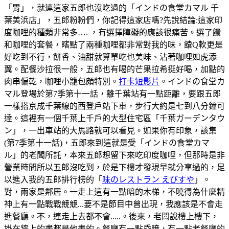
「胃」，就連這家五郎也沒吃過的「インドの食堂カマル 千
葉美浜店」，五郎粉粉們，你記得這家店嗎?先說結論:這家印
度咖哩的種類非常多…. ，有選擇障礙的應該很痛苦。選了饢
和咖哩的套餐，瞎點了兩種咖哩都非常對我的味，饢Q軟更是
好吃到不行，餅香、油甜就算單吃也美味、沾著咖哩如虎添
翼。配餐沙拉很一般，五郎也有喝的芒果拉希挺好喝，加點的
肉串偏乾，咖哩小籠包頗特別。
打卡短影片
。インドの食堂カ
マル登場於第7季第十一話，離千葉站有一點距離，要跟五郎
一樣搭京成千葉線的西登戶站下車，步行大約是七到八分鐘可
達。這裡有一個千葉上千戶的大型住宅區「千葉ガーデンタウ
ン」，一出車站的大馬路就可以看見。如果你有印象，該集
(第7季第十一話)，五郎來到這就是受「インドの食堂カマ
ル」的老闆所託，本來五郎想留下來吃印度咖哩，但那時是非
營業時間所以五郎沒吃到，於是下樓才發現早就分享過的，足
以進入我的五郎排行榜的「
味のレストラン えびすや
」。
對，兩家是鄰居。一走上這有一點暗的木梯，不曉得為什麼精
神上有一點戰戰競競...要不是節目中曾出現，我應該是不會走
進餐廳。不，連走上去都不會.....。後來，老闆說樓上樓下，
掛在牆上的畫都是他畫的。餐廳有一點昏暗，有一點老餐廳的