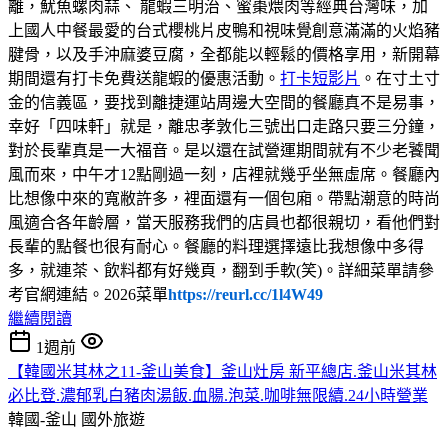
離，魷魚螺肉蒜、 龍蝦三明治、蜜棗煨肉等經典台灣味，加
上國人中餐最愛的台式櫻桃片皮鴨和視味覺創意滿滿的火焰豬
腱骨，以及手沖麻婆豆腐，全都能以輕鬆的價格享用，新開幕
期間還有打卡免費送龍蝦的優惠活動。
打卡短影片
。在寸土寸
金的信義區，要找到離捷運站周邊大空間的餐廳真不是易事，
幸好「四味軒」就是，離忠孝敦化三號出口走路只要三分鐘，
對於長輩真是一大福音。是以還在試營運期間就有不少老饕聞
風而來，中午才12點剛過一刻，店裡就幾乎坐無虛席。餐廳內
比想像中來的寬敝許多，裡面還有一個包廂。帶點潮意的時尚
風適合各年齡層，當天服務我們的店員也都很親切，看他們對
長輩的點餐也很有耐心。餐廳的料理選擇遠比我想像中多得
多，就連茶、飲料都有好幾頁，翻到手軟(笑)。詳細菜單請參
考官網連結。2026菜單
https://reurl.cc/1l4W49
繼續閱讀
1週前
【韓國米其林之11-釜山美食】釜山灶房 新平總店.釜山米其林
必比登.濃郁乳白豬肉湯飯.血腸.泡菜.咖啡無限續.24小時營業
韓國-釜山
國外旅遊