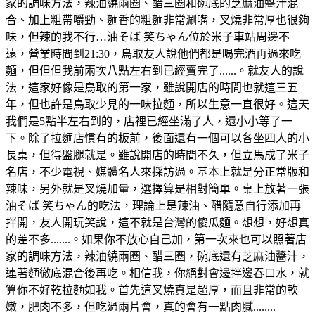
家的調味方法，辣油繞兩圈、醋三圈和碗底的芝麻油醬汁混
合、加上粗帶嚼勁、麵香的粗麵非常涮嘴，叉燒非常厚也很夠
味，但辣的我不行…油そば 笑ちゃん位於米子車站周邊不
遠，營業時間到21:30，鳥取友人說他們都是喝完酒再過來吃
麵，但但但我前兩次八點左右到已經賣完了......。就友人的說
法，這家好像是鳥取的第一家，雖說開店的時間也就這三五
年，但也許是鳥取少見的一味拉麵，所以生意一直很好。這天
我們是5點半左右到的，店裡已經坐滿了人，還小小等了一
下。除了拉麵店慣有的板前，後面還有一個可以各坐四人的小
長桌，但得盤腿就是。雖說開店的時間不久，但立馬成了米子
名店，不少電視、媒體名人來採訪過。基本上就是分正常版和
辣味，另外就是叉燒加量，選擇算是相對簡單。桌上放著一張
油そば 笑ちゃん的吃法，理論上是辣油、醋隨意自行添加再
拌開，友人開玩笑說，這不就是台灣的傻瓜麵。想想，好想真
的差不多.......。如果你不放心自己加，第一次來也可以照著店
家的調味方法，辣油繞兩圈、醋三圈，碗底還有芝麻油醬汁，
連著麵徹底混合後再吃。相信我，你絕對會邊拌邊吞口水，就
算你不好乾拉麵如我。首先這叉燒真是超厚，而且非常的軟
嫩，肥肉不多，但吃過兩片會，真的會有一點肉膩........