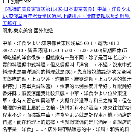
2週前
【孤獨的美食家實訪第114家-日本東京美食】中華・洋食やよ
い.東淺草百年老食堂居酒屋.上豬排丼、冷麻婆麵以及炸餛飩.
五郎打卡
關東-東京美食
國外旅遊
中華・洋食やよい:東京都台東区浅草5-60-1，電話:+81 3-
3872-7710，營業時間:11:30–15:00、17:00–20:00(星期四休)五
郎吃過的洋食很多，但這家有一點不同，除了是百年老店外，
賣的料理偏中式料理，但又偏偏叫「洋食」，不過，說來中式
料理也是飄洋過海的料理就是(笑)。先直接說結論:這次完全照
五郎吃的點，上カツ丼、炸餛飩、麻婆涼麵。上カツ丼的醬汁
很特別（有單賣調味醬），蛋液的比例熟度非常好；炸餛飩好
香好酥；麻婆涼麵我比較無感。中華・洋食やよい位於東淺
草，也有人管它叫奧淺草，大概介於淺草寺和三之輪間，但在
地理的分類上屬於三之輪。這附近有不少酒店，來來往往的計
程車不少，而據說中華・洋食やよい就是計程車司機，酒店的
首選。而在料理上的選擇，也就微微偏向是居酒屋，雖說店的
名字是「洋食」......。店外是帶點暖意的中、洋風，和賣的料