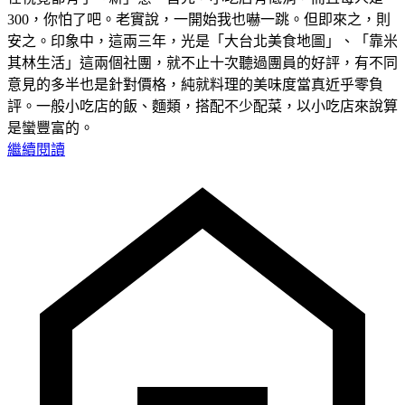
300，你怕了吧。老實說，一開始我也嚇一跳。但即來之，則
安之。印象中，這兩三年，光是「大台北美食地圖」、「靠米
其林生活」這兩個社團，就不止十次聽過團員的好評，有不同
意見的多半也是針對價格，純就料理的美味度當真近乎零負
評。一般小吃店的飯、麵類，搭配不少配菜，以小吃店來說算
是蠻豐富的。
繼續閱讀