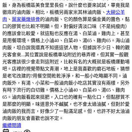
飯，身為板橋區美食里里長伯，說什麼也要來試試，畢竟我是
徹底的滷肉飯。相比，板橋另兩家米其林滷肉飯、
大碗公羊
肉
、
葉家藥燉排骨
的滷肉飯、它的顏色算是偏金黃的醬色，黏
口的膠質也比較不明顯。但，對偏好清淡口味（不是純瘦肉）
的應該會比較愛，就這點也反應在湯、白菜滷，雞肉上，甚至
是用餐環境。價格上小滷40、白菜49、湯65、雞肉65。海山滷
肉飯，坦白說我還真不知道這號人物，但據說不少日、韓的觀
光客會來...其位置說是板橋車站附近的巷弄裡，但其實一般觀
光客應該很少會走到這附近，比較有名的大概就是板橋運動場
吧。店裡的視覺帶點文青潮，地上是我喜歡的磨石地板，猜想
是老宅改建的?用餐空間乾乾淨淨，和一般小吃略顯不同。滷
肉飯外，有湯、小菜和一般滷肉飯小吃店其實沒有兩樣，另外
有時下流行的白切雞。價格上小滷40、白菜49、湯65、雞肉
65。滷肉飯看起來挺肥，入口也的確有一點化口，但黏膠質不
是那麼的明顯，味道意外不鹹膩，也不會太過油膩，但對於愛
滷肉飯的我而言，好像少了一點滿足感。但，也許不好太油滷
肉飯的朋友會喜歡也說不定。
繼續閱讀