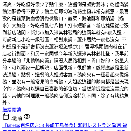
清爽，好吃但好像少了點什麼，沾醬倒是頗對我味；乾麵滿滿
鵝油酥香得不得了；鵝血糕薄切灑滿花生粉非常有誠意，最喜
歡的是韮菜鵝血香滑微微脆口，韮菜、鵝油酥和那鍋湯（過
水）大加分，好吃得亂七八糟！打卡短影音。新店捷運從七張
到新店站間，新北市加入米其林戰局的這兩年就有6家入選，
可謂新店小吃一級戰區。相對來說，蘆州居然一家也沒有..不
知道是不是評審都沒去蘆洲還怎樣(笑)。碧潭橋頭鵝肉就在新
店老街對面，和另一家同樣今年新入選米其林必比登，我早前
分享過的「北鴨鴨肉羹」隔著大馬路相對。胃口好的，食量大
的，可以兩家一起解決。店面很新，很舒適，感覺應該是重新
裝潢過，點餐、送餐的大姐頗客氣。鵝肉只有一種看起來像燻
鵝，並沒有一般常見的白斬鵝，大姐說這裡的鵝肉都是當天現
宰的，鵝肉可以選自己喜歡的部位切，當然前提是還沒賣完的
話。其他的料理跟一般鵝肉店倒沒啥特別不同，除了有烤鯖魚
外。
繼續閱讀
2週前
【tabelog百名店之58-長崎五島美食】和風レストラン 望月.福