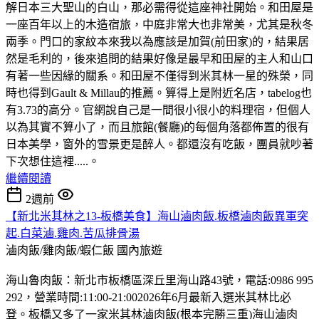
解日本三大聖山的白山，那必需得從這座神社開始。和田屋是
一座百年以上的木造宿旅，中庭非常大也非常美，尤其是秋冬
兩季。門口的家紋本來我以為應該是加賀(前田家)的，結果居
然是毛利的，後來追問的結果好像是最早和田屋的主人和山口
有著一些因緣的關系。和田屋不僅得到米其林一星的殊榮，同
時也得到Gault & Millau的推薦。算得上是附近名店，tabelog也
有3.73的高分。官網說自己是一間很小很小的料理宿，但個人
以為其實不算小了，而且旅館(餐廳)的每個角落都佈置的很有
日本美學，窗外的雪景更是醉人。都還沒有吃飯，團員就吵著
下次想住這裡.....。
繼續閱讀
2週前
【新北米其林之13-板橋美食】海山滷肉飯.板橋滷肉飯異軍突
起.白菜滷.雞肉.苦瓜排骨湯
滷肉飯/雞肉飯/蝦仁飯
國內旅遊
海山魯肉飯：新北市板橋區深丘里海山路43號，電話:0986 995
292，營業時間:11:00-21:002026年6月最新入選米其林比必
登。板橋又多了一家米其林滷肉飯(根本完勝三重)海山滷肉