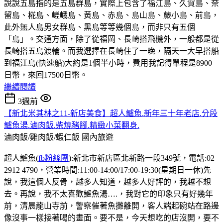
說說五島指的是五島群島，實際上包含了福江島、久賀島、奈
留島、椛島、嵯峨島、黃島、赤島、島山島、蕨小島、前島，
此外無人島男女群島、黑島等等幾個島，而非只有五個
「島」。交通方面，除了從福岡、長崎搭飛機外，一般都是從
長崎搭五島渡輪。而我選擇在長崎住了一晚，隔天一大早搭船
到福江島(快速船)大約是1個半小時，費用我記得單程是8900
日幣，來回17500日幣。
繼續閱讀
3週前
【新北米其林之11-新店美食】超人鱸魚.新年三十年老店.分段
鱸魚湯.滷肉飯.柴燒豬腳.精緻小菜翻身.
滷肉飯/雞肉飯/蝦仁飯
國內旅遊
超人鱸魚(
fb粉絲團
):新北市新店區北新路一段349號，電話:02
2912 4790，營業時間:11:00-14:00/17:00-19:30(星期日一休)先
說，我這個人反骨，越多人知道，越多人好評的，我越不想
去。再說，我不太喜歡鱸魚湯….，我對它的印象只有好幾年
前，清晨龍山寺前，警察催著魚攤離開，客人端起碗站在路邊
像沒事一樣接著喝的畫面。要不是，今天想吃的店沒開，要不