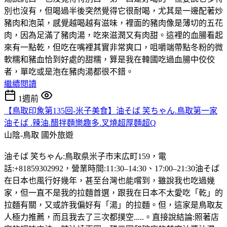
別也沒有，但喝過半後突然覺得它很耐喝，尤其是一邊配著炒
豬肉和泡菜，感覺越喝越有滋味，裡面的豬肉像是薄切的五花
肉，因為足滿了豬肉湯，吃來滋潤又有肉甜。這裡的血腸看起
來有一點乾，但吃在嘴裡其實非常爽口，咀嚼端帶點冬粉的微
軟糯和豬血恰到好處的甜糯，算是我在韓國吃過血腸中佼佼
者，單吃或是泡在豬肉湯都很不錯。
繼續閱讀
1週前
【鳥取印象第135回-米子美食】油そば 笑ちゃん.鳥取第一家
油そば .辣油.醋拌麵樂趣多.叉燒超厚麵超Q
山陰-鳥取
國外旅遊
油そば 笑ちゃん:鳥取県米子市末広町159，電
話:+81859302992，營業時間:11:30–14:30、17:00–21:30油そば
在日本也風行好幾年，甚至台灣也能嚐到，雖說我也吃過幾
家，但一直不是我的拉麵首選，跟我在日本不太愛吃「乾」的
拉麵有關，又或許我偏好有「湯」的拉麵。但，這家是鳥取友
人極力推薦，而且我去了三次都撲空.....。直接說結論:照著店