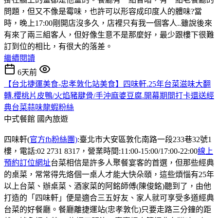
問題，但又不像是霉味，也許可以形容成印度人的體味?當
時，晚上17:00剛開店沒多久，店裡只有我一個客人..雖說後來
有來了兩三組客人，但好像生意不是那麼好，最少跟樓下很難
訂到位的相比，有很大的落差。
繼續閱讀
6天前
【台北捷運美食-忠孝敦化站美食】四味軒.25年台菜滋味大翻
轉.櫻桃片皮鴨/火焰豬腱骨/手沖麻婆豆腐.開幕期間打卡還送經
典台菜蒜味龍蝦粉絲
中式餐館
國內旅遊
四味軒(
官方fb粉絲團)
:臺北市大安區敦化南路一段233巷32號1
樓，電話:02 2731 8317，營業時間:11:00-15:00/17:00-22:00
線上
預約訂位網址
台菜相信是許多人聚餐宴客的首選，但那些經典
的桌菜，常常得先烙個一桌人才能大快朵頤，這些煩惱有25年
以上台菜、辦桌菜、酒家菜的阿銘師傅(陳俊銘)聽到了，由他
打造的「四味軒」便是適合三五好友、家人就可享受多道經典
台菜的好餐廳。餐廳離捷運站(忠孝敦化)只要走路三分鐘的距