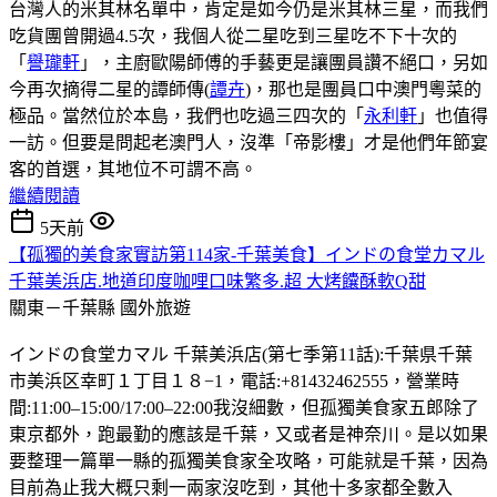
台灣人的米其林名單中，肯定是如今仍是米其林三星，而我們
吃貨團曾開過4.5次，我個人從二星吃到三星吃不下十次的
「
譽瓏軒
」，主廚歐陽師傅的手藝更是讓團員讚不絕口，另如
今再次摘得二星的譚師傳(
譚卉
)，那也是團員口中澳門粵菜的
極品。當然位於本島，我們也吃過三四次的「
永利軒
」也值得
一訪。但要是問起老澳門人，沒準「帝影樓」才是他們年節宴
客的首選，其地位不可謂不高。
繼續閱讀
5天前
【孤獨的美食家實訪第114家-千葉美食】インドの食堂カマル
千葉美浜店.地道印度咖哩口味繁多.超 大烤饢酥軟Q甜
關東－千葉縣
國外旅遊
インドの食堂カマル 千葉美浜店(第七季第11話):千葉県千葉
市美浜区幸町１丁目１８−1，電話:+81432462555，營業時
間:11:00–15:00/17:00–22:00我沒細數，但孤獨美食家五郎除了
東京都外，跑最勤的應該是千葉，又或者是神奈川。是以如果
要整理一篇單一縣的孤獨美食家全攻略，可能就是千葉，因為
目前為止我大概只剩一兩家沒吃到，其他十多家都全數入