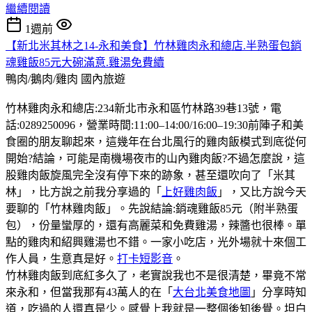
繼續閱讀
1週前
【新北米其林之14-永和美食】竹林雞肉永和總店.半熟蛋包銷
魂雞飯85元大碗滿意.雞湯免費續
鴨肉/鵝肉/雞肉
國內旅遊
竹林雞肉永和總店:234新北市永和區竹林路39巷13號，電
話:0289250096，營業時間:11:00–14:00/16:00–19:30前陣子和美
食圈的朋友聊起來，這幾年在台北風行的雞肉飯模式到底從何
開始?結論，可能是南機場夜市的山內雞肉飯?不過怎麼說，這
股雞肉飯旋風完全沒有停下來的跡象，甚至還吹向了「米其
林」，比方說之前我分享過的「
上好雞肉飯
」，又比方說今天
要聊的「竹林雞肉飯」。先說結論:銷魂雞飯85元（附半熟蛋
包），份量蠻厚的，還有高麗菜和免費雞湯，辣醬也很棒。單
點的雞肉和紹興雞湯也不錯。一家小吃店，光外場就十來個工
作人員，生意真是好。
打卡短影音
。
竹林雞肉飯到底紅多久了，老實說我也不是很清楚，畢竟不常
來永和，但當我那有43萬人的在「
大台北美食地圖
」分享時知
道，吃過的人還真是少。感覺上我就是一整個後知後覺。坦白