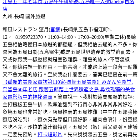
江島五十年老洋食.五島牛牛排絕品.五島唯一入選tabelog百名
店
九州-長崎
國外旅遊
和風レストラン 望月(
官網
):長崎県五島市福江町5-
12，+81959723370，11:00–14:00、17:00–20:00(星期二休)長崎
五島相信略懂日本旅遊的都聽過，但我相信去過的人不多。你
會因為五島日劇(五島醫生)或是五島世界遺產的教堂群而去，
又或你跟我一樣壓根就是喜歡離群、離島的旅人?不管怎樣
說，你總得想一個理由，一個共鳴，才能踏上這一段有一點難
又不會太難的旅行。至於我為什麼要去，答案已經寫在前一篇
【孤獨的美食家實訪第110家-長崎五島美食】みかんや食堂.
奈留島60年老店.跟著五郎踏上世界遺產之島.尋找孤獨的美食
家電影版中的神祕湯頭
。簡單說一下我對於這間餐廳的短評:
主打鐵板五島牛排，軟嫩油甜到不行真心非常非常非常好吃，
灸燒五島也非常好吃，店員推薦的五島炸雞（中午在五郎強棒
麵店沒吃到），麵衣有點厚但口感好酥，雞肉會噴汁，份量根
本吃不完，沙拉的醬汁很特別，五島米（飯）香又涮嘴。建議
一定要先預約。
打卡短影片
。先來說說怎去五島，說之前再先