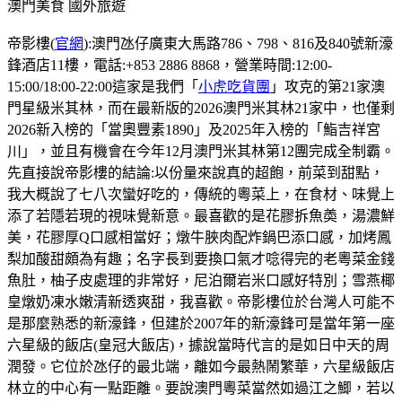
澳門美食
國外旅遊
帝影樓(
官網
):澳門氹仔廣東大馬路786、798、816及840號新濠
鋒酒店11樓，電話:+853 2886 8868，營業時間:12:00-
15:00/18:00-22:00這家是我們「
小虎吃貨團
」攻克的第21家澳
門星級米其林，而在最新版的2026澳門米其林21家中，也僅剩
2026新入榜的「當奧豐素1890」及2025年入榜的「鮨吉祥宮
川」，並且有機會在今年12月澳門米其林第12團完成全制霸。
先直接說帝影樓的結論:以份量來說真的超飽，前菜到甜點，
我大概說了七八次蠻好吃的，傳統的粵菜上，在食材、味覺上
添了若隱若現的視味覺新意。最喜歡的是花膠拆魚𡙡，湯濃鮮
美，花膠厚Q口感相當好；燉牛脥肉配炸鍋巴添口感，加烤鳳
梨加酸甜頗為有趣；名字長到要換口氣才唸得完的老粵菜金錢
魚肚，柚子皮處理的非常好，尼泊爾岩米口感好特別；雪燕椰
皇燉奶凍水嫩清新透爽甜，我喜歡。帝影樓位於台灣人可能不
是那麼熟悉的新濠鋒，但建於2007年的新濠鋒可是當年第一座
六星級的飯店(皇冠大飯店)，據說當時代言的是如日中天的周
潤發。它位於氹仔的最北端，離如今最熱鬧繁華，六星級飯店
林立的中心有一點距離。要說澳門粵菜當然如過江之鯽，若以