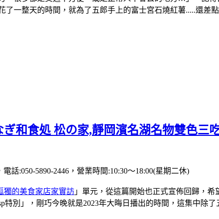
了一整天的時間，就為了五郎手上的富士宮石燒紅薯.....還差點
なぎ和食処 松の家,靜岡濱名湖名物雙色三
:050-5890-2446，營業時間:10:30〜18:00(星期二休)
孤獨的美食家店家實訪
」單元，從這篇開始也正式宣佈回歸，希望
的sp特別」，剛巧今晚就是2023年大晦日播出的時間，這集中