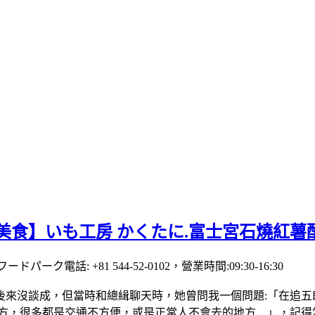
岡美食】いも工房 かくたに.富士宮石燒紅
パーク電話: +81 544-52-0102，營業時間:09:30-16:30
後來沒談成，但當時和總緝聊天時，她曾問我一個問題:「在追五
地方，很多都是交通不方便，或是正常人不會去的地方…」，記得