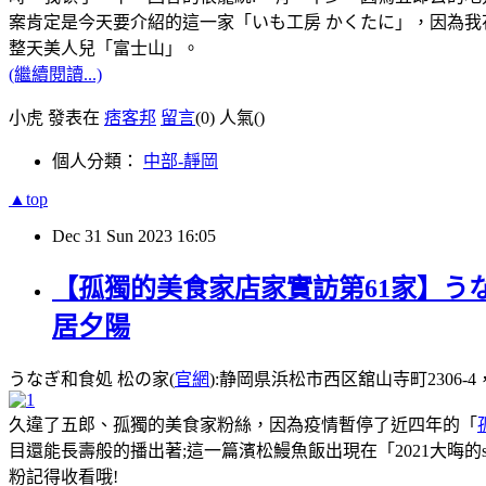
案肯定是今天要介紹的這一家「いも工房 かくたに」，因為我花
整天美人兒「富士山」。
(繼續閱讀...)
小虎 發表在
痞客邦
留言
(0)
人氣(
)
個人分類：
中部-靜岡
▲top
Dec
31
Sun
2023
16:05
【孤獨的美食家店家實訪第61家】う
居夕陽
うなぎ和食処 松の家(
官網
):静岡県浜松市西区舘山寺町2306-4，電話
久違了五郎、孤獨的美食家粉絲，因為疫情暫停了近四年的「
目還能長壽般的播出著;這一篇濱松鰻魚飯出現在「2021大晦
粉記得收看哦!