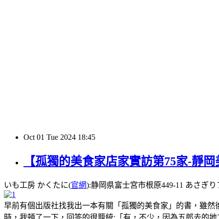
Oct
01
Tue
2024
18:45
【孤獨的美食家店家實訪第75家-靜
いも工房 かくたに(
官網
):静岡県富士宮市根原449-11 あさぎりフード
早前有個出版社找我出一本有關「孤獨的美食家」的書，雖然
時，我頓了一下，回答的很籠統:「有，不少，因為五郎去的