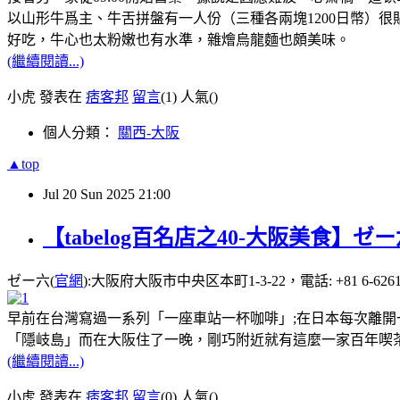
以山形牛爲主、牛舌拼盤有一人份（三種各兩塊1200日幣）
好吃，牛心也太粉嫩也有水準，雜燴烏龍麵也頗美味。
(繼續閱讀...)
小虎 發表在
痞客邦
留言
(1)
人氣(
)
個人分類：
關西-大阪
▲top
Jul
20
Sun
2025
21:00
【tabelog百名店之40-大阪美食】
ゼー六(
官網
):大阪府大阪市中央区本町1-3-22，電話: +81 6-6261
早前在台灣寫過一系列「一座車站一杯咖啡」;在日本每次離開
「隱岐島」而在大阪住了一晚，剛巧附近就有這麼一家百年喫茶店
(繼續閱讀...)
小虎 發表在
痞客邦
留言
(0)
人氣(
)