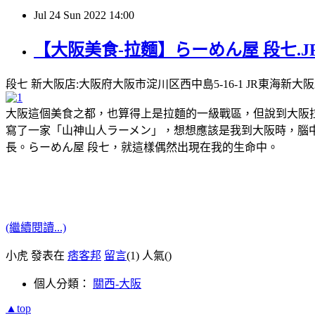
Jul
24
Sun
2022
14:00
【大阪美食-拉麵】らーめん屋 段七.JR新大阪
段七 新大阪店:大阪府大阪市淀川区西中島5-16-1 JR東海新大阪駅1F，電
大阪這個美食之都，也算得上是拉麵的一級戰區，但說到大阪拉
寫了一家「山神山人ラーメン」，想想應該是我到大阪時，腦
長。らーめん屋 段七，就這樣偶然出現在我的生命中。
(繼續閱讀...)
小虎 發表在
痞客邦
留言
(1)
人氣(
)
個人分類：
關西-大阪
▲top