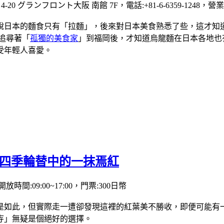
20 グランフロント大阪 南館 7F，電話:+81-6-6359-1248，營業時間
說日本的麵食只有「拉麵」，後來對日本美食熟悉了些，這才知
追尋著「
孤獨的美食家
」到福岡後，才知道烏龍麵在日本各地也
受年輕人喜愛。
載四季輪替中的一抹焉紅
放時間:09:00~17:00，門票:300日幣
是如此，但實際走一遭卻發現這裡的紅葉美不勝收，即便可能有
寺」無疑是個絕好的選擇。