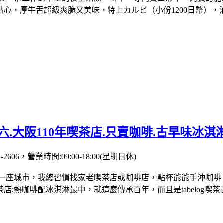
很貼心，厚牛舌超級爽脆又美味，特上カルビ（小份1200日幣）
ゼー六.大阪110年喫茶店.只賣咖啡.古早味冰淇
-2606，營業時間:09:00-18:00(星期日休)
一座城市，我總習慣找家老喫茶店或咖啡店，點杯爺爺手沖咖啡
;熱咖啡配冰淇淋最中，就這麼傳承百年，而且是tabelog喫茶