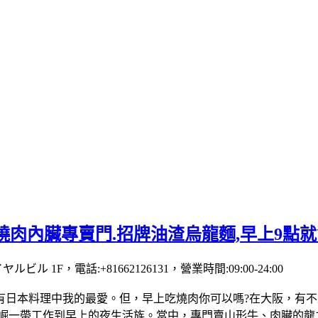
燒肉內臟專賣門.招牌油渣烏龍麵,早上9點
ル 1F，電話:+81662126131，營業時間:09:00-24:00
日本料理中我的最愛。但，早上吃燒肉你可以嗎?在大阪，有不少
道頓崛一帶工作到早上的夜生活族。當中，專門賣山形牛、肉臟的