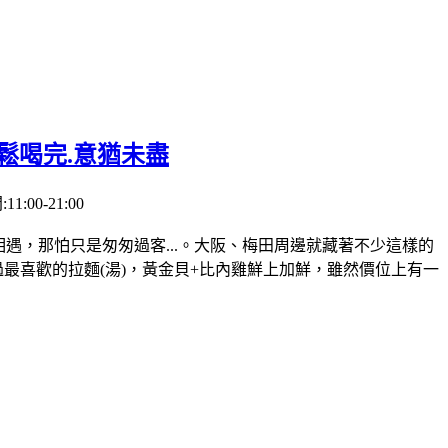
鬆喝完.意猶未盡
0-21:00
相遇，那怕只是匆匆過客...。大阪、梅田周邊就藏著不少這樣的
最喜歡的拉麵(湯)，黃金貝+比內雞鮮上加鮮，雖然價位上有一