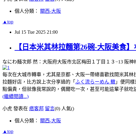
個人分類：
關西-大阪
▲top
Jul
15
Tue
2025
21:00
【日本米其林拉麵第26碗-大阪美食】
なにわ麺次郎 然：大阪府大阪市北区梅田１丁目１３−13 阪神梅田本店 B
每次在大城市轉車，尤其是京都、大阪一帶總喜歡找間米其林拉麵
拉麵好店，比方說上次分享過的「
ふく流らーめん 轍
」便同樣
點偏貴，但就像我常說的，偶爾吃一次，甚至可能這輩子就吃
(繼續閱讀...)
小虎 發表在
痞客邦
留言
(0)
人氣(
)
個人分類：
關西-大阪
▲top