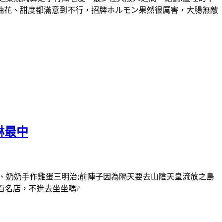
，油花、甜度都滿意到不行，招牌ホルモン果然很厲害，大腸無敵
淋最中
、奶奶手作雞蛋三明治;前陣子因為隔天要去山陰天皇流放之島
百名店，不進去坐坐嗎?