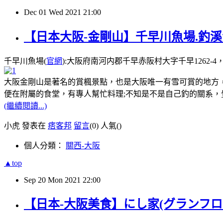
Dec
01
Wed
2021
21:00
【日本大阪-金剛山】千早川魚場.釣
千早川魚場(
官網
):大阪府南河内郡千早赤阪村大字千早1262-4，電話:07
大阪金剛山是著名的賞楓景點，也是大阪唯一有雪可賞的地方
便在附屬的食堂，有專人幫忙料理;不知是不是自己釣的關系
(繼續閱讀...)
小虎 發表在
痞客邦
留言
(0)
人氣(
)
個人分類：
關西-大阪
▲top
Sep
20
Mon
2021
22:00
【日本-大阪美食】にし家(グランフロント