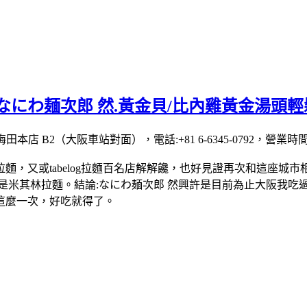
なにわ麺次郎 然.黃金貝/比內雞黃金湯頭輕
2（大阪車站對面），電話:+81 6-6345-0792，營業時間:11:0
，又或tabelog拉麵百名店解解饞，也好見證再次和這座城市
是米其林拉麵。結論:なにわ麺次郎 然興許是目前為止大阪我吃過
這麼一次，好吃就得了。