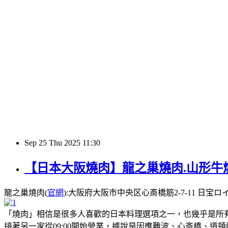
Sep
25
Thu
2025
11:30
【日本大阪燒肉】龍之巢燒肉.山形牛
龍之巢燒肉(
官網
):大阪府大阪市中央区心斎橋筋2-7-11 日宝ロイヤルビ
「燒肉」相信是很多人喜歡的日本料理選項之一，也幾乎是所有
接著另一家從09:00開始營業，據說是因應難波、心斎橋、