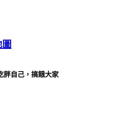
地圖
com。吃胖自己，搞餓大家