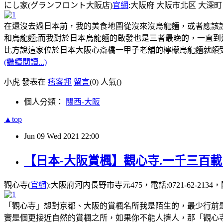
にし家(グランフロント大阪店)
官網
:大阪府 大阪市北区 大深町 4-
在還沒去過日本前，我的美食地圖從沒來沒烏龍麵，或者應該
和烏龍麵;而我對於日本烏龍麵的啟發也是三者最晚的，一直到
比方說這家位於日本大阪心斎橋一甲子老舖的檸檬烏龍麵就頗
(繼續閱讀...)
小虎 發表在
痞客邦
留言
(0)
人氣(
)
個人分類：
關西-大阪
▲top
Jun
09
Wed
2021
22:00
【日本-大阪賞楓】觀心寺.一千三百
觀心寺(
官網
):大阪府河内長野市寺元475，電話:0721-62-2134，開
「觀心寺」想對京都、大阪的賞楓名所我是陌生的，最少行前
實是個更接近自然的賞楓之所，如果你不能人擠人，那「觀心