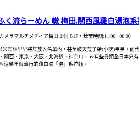
く流らーめん 轍 梅田.關西風雞白湯泡系拉麵
マルチメディア梅田北側 B1F，營業時間:11:00 - 00:00
其林早早將其放入名單內，甚至破天荒了給(小吃)星星，而代表日本
西、東京、大阪、北海道、神奈川，ps:有些分類全日本只有一區
關西這幾年很流行的雞白湯「泡」系拉麵。