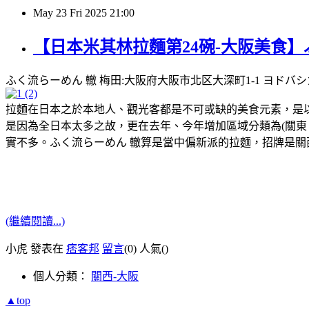
May
23
Fri
2025
21:00
【日本米其林拉麵第24碗-大阪美食】ふ
ふく流らーめん 轍 梅田:大阪府大阪市北区大深町1-1 ヨドバシカメラ
拉麵在日本之於本地人、觀光客都是不可或缺的美食元素，是以米
是因為全日本太多之故，更在去年、今年增加區域分類為(關東、關
實不多。ふく流らーめん 轍算是當中偏新派的拉麵，招牌是
(繼續閱讀...)
小虎 發表在
痞客邦
留言
(0)
人氣(
)
個人分類：
關西-大阪
▲top