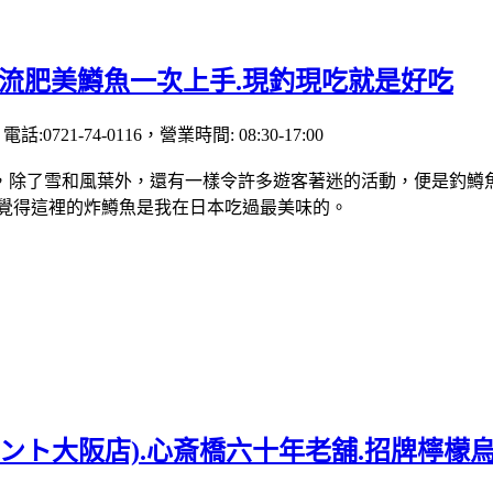
溪流肥美鱒魚一次上手.現釣現吃就是好吃
21-74-0116，營業時間: 08:30-17:00
，除了雪和風葉外，還有一樣令許多遊客著迷的活動，便是釣鱒
，覺得這裡的炸鱒魚是我在日本吃過最美味的。
大阪店).心斎橋六十年老舖.招牌檸檬烏龍麵好清