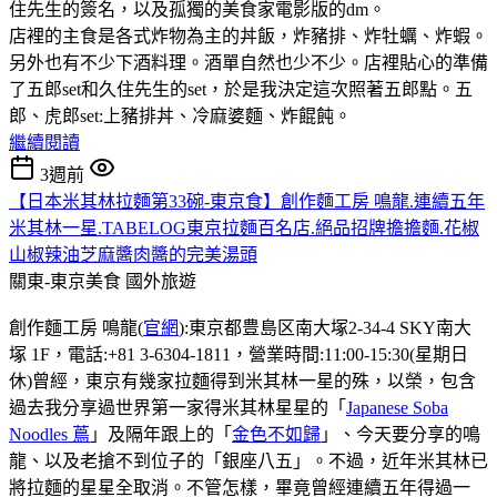
住先生的簽名，以及孤獨的美食家電影版的dm。
店裡的主食是各式炸物為主的丼飯，炸豬排、炸牡蠣、炸蝦。
另外也有不少下酒料理。酒單自然也少不少。店裡貼心的準備
了五郎set和久住先生的set，於是我決定這次照著五郎點。五
郎、虎郎set:上豬排丼、冷麻婆麵、炸餛飩。
繼續閱讀
3週前
【日本米其林拉麵第33碗-東京食】創作麵工房 鳴龍.連續五年
米其林一星.TABELOG東京拉麵百名店.絕品招牌擔擔麵.花椒
山椒辣油芝麻醬肉醬的完美湯頭
關東-東京美食
國外旅遊
創作麵工房 鳴龍(
官網
):東京都豊島区南大塚2-34-4 SKY南大
塚 1F，電話:+81 3-6304-1811，營業時間:11:00-15:30(星期日
休)曾經，東京有幾家拉麵得到米其林一星的殊，以榮，包含
過去我分享過世界第一家得米其林星星的「
Japanese Soba
Noodles 蔦
」及隔年跟上的「
金色不如歸
」、今天要分享的鳴
龍、以及老搶不到位子的「銀座八五」。不過，近年米其林已
將拉麵的星星全取消。不管怎樣，畢竟曾經連續五年得過一