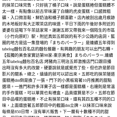
的抹茶口味完售，只好挑了橘子口味。說是蛋糕捲但蛋糕體不
太一樣，有點像以前古早味灑了白糖的虎皮蛋糕，口感微粗
礦、入口微澎鬆，鮮奶油和橘子颇喜歡。店內被刮出歲月痕跡
的木地板好有大正喫茶店的味道，平日下雨的午後好多附近的
婆婆在這喝下午茶話家常。謝謝五郎又帶我來一個陌生的市區
（小竹向原町）駅，附近真如五郎說的有不少公路的函洞，藍
圈的地方是這一集登場的「まちのパーラー」是連續五年得到
tabelog麵包百名店的麵包餐廳，有興趣的朋友可以出門右轉。
【孤獨的美食家實訪第98家-東京美食】まちのパーラー.連續
五年tabelog麵包百名店.烤豬肉三明治五郎激推店門口跟目播
出時沒有多大的改變，硬要說就是感覺亮了些，但也許是節目
影片的關系，總之，遠遠的就可以認出來。五郎吃的抹茶隧道
蛋糕捲dm倒是換了一張。門下的小黑板寫著10月推薦的甜點
選項。一進門和許多洋果子店一樣都是蛋糕櫃，右邊則是常溫
的手作蛋糕，可以單買也有禮盒，品貢還算是不少。五郎在節
目中品嚐的蛋糕捲，不止有抹茶口味，還有其四五種不同的口
味，上面還放著五郎節目中的截圖dm立牌。以抹茶口味來說
每條是850日幣，沒有單片販售。下一層有十數種不同的甜