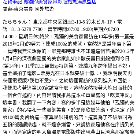
吃貨筆記.孤獨的美食家電影版鱈魚湯原型店
關東-東京美食
國外旅遊
たらちゃん： 東京都中央区銀座3-13-5 鈴木ビル 1F，電
話:+81 3-6278-7780，營業時間:07:00-19:00(星期六07:00-
14:00，星期日休)終於，孤獨的美食家實訪在10年多(第一篇是
2015年2月)的努力下達成100家的成就，當然這是當年寫下第
一篇時我無法想像的，畢竟那時誰也不知道這個首播於2012年
1月4日的深夜劇孤獨的美食家能如少數長壽日劇般播到今日
(第14年)，11季加上無數sp特別篇、連續九年跨年播出不說，
甚至還拍了電影...票房光在日本就突破十億...，我想明後天再
來個電視版2我也不意外。之於這個實訪的系列進入95回後，
我便思考著這第100家該寫什麼，這時突然接著大塊出版社的
一個合作邀約，內容是請我推薦這本松重豐寫的「吃貨筆記」
這本書，我翻了一下內容，寫的多半是這幾年他拍「孤獨的美
食家」的心得和一些漏網美食，於是便欣然答應，也決定了這
第100篇要留給這一家算是很特別的店。這篇為了不破壞同為
五粉的閱讀樂趣，就不過多爆雷，只說這家是他寫在序提到的
店，而這家店的明太魚湯是電影版中出現釜山巨濟島那家餐廳