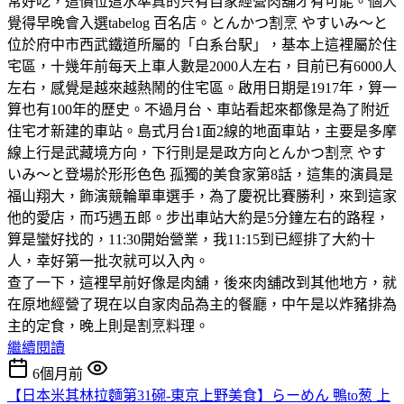
常好吃，這價位這水準真的只有自家經營肉舖才有可能。個人
覺得早晚會入選tabelog 百名店。とんかつ割烹 やすいみ〜と
位於府中市西武鐵道所屬的「白系台駅」，基本上這裡屬於住
宅區，十幾年前每天上車人數是2000人左右，目前已有6000人
左右，感覺是越來越熱鬧的住宅區。啟用日期是1917年，算一
算也有100年的歷史。不過月台、車站看起來都像是為了附近
住宅才新建的車站。島式月台1面2線的地面車站，主要是多摩
線上行是武藏境方向，下行則是是政方向とんかつ割烹 やす
いみ〜と登場於形形色色 孤獨的美食家第8話，這集的演員是
福山翔大，飾演競輪單車選手，為了慶祝比賽勝利，來到這家
他的愛店，而巧遇五郎。步出車站大約是5分鐘左右的路程，
算是蠻好找的，11:30開始營業，我11:15到已經排了大約十
人，幸好第一批次就可以入內。
查了一下，這裡早前好像是肉舖，後來肉舖改到其他地方，就
在原地經營了現在以自家肉品為主的餐廳，中午是以炸豬排為
主的定食，晚上則是割烹料理。
繼續閱讀
6個月前
【日本米其林拉麵第31碗-東京上野美食】らーめん 鴨to葱 上