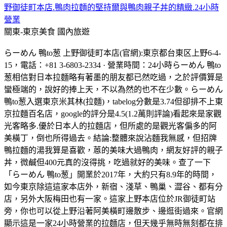
野御徒町本店.鴨肉拉麵的堅持爾與鴨肉親子丼的精緻.24小時
營業
關東-東京美食
國內旅遊
らーめん 鴨to葱 上野御徒町本店(官網):東京都台東区上野6-4-
15，電話：+81 3-6803-2334 · 營業時間：24小時らーめん 鴨to
葱相信對日本拉麵略有著墨的朋友都已然吃過，之於評價算是
蠻極端的，說好的捧上天，不以為然的也不在少數。らーめん
鴨to葱入選東京米其林(拉麵)，tabelog分數是3.74但卻排不上東
京拉麵百名店，google的評分是4.5(1.2萬則評論)看起來是家觀
光客略多.優於日本人的拉麵店，但所處的是觀光客偏多的阿
美橫丁，倒也所得過去。結論:整體來說沾麵我無感，但招牌
鴨拉麵的湯我算是喜歡，蒽的美味大過鴨肉，網友好評的親子
丼，微鹹但400元真的沒得挑，吃過就好的美味。查了一下
「らーめん 鴨to葱」開業於2017年，大約只有8.9年的時間，
如今東京除這這家本店外，新宿、淺草、鴨巢、澀谷、都有分
店，另外大阪梅田也有一家。這家上野本店位於JR御徒町站
旁，你也可以從上野沿著阿美橫町邊散步、邊逛街過來。官網
顯示這是一家24小時營業的拉麵店，但天幾乎無時無刻都在排