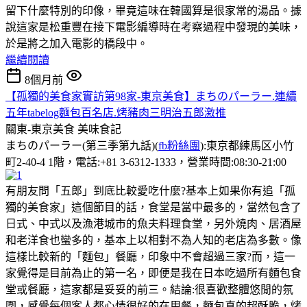
留下什麼特別的印像，畢竟這味在韓國算是很家常的湯品。據
說這家是松重豐在接下電影編導時在考察過程中發現的美味，
於是將之加入電影的橋段中。
繼續閱讀
8個月前
【孤獨的美食家實訪第98家-東京美食】まちのパーラー.連續
五年tabelog麵包百名店.烤豬肉三明治五郎激推
關東-東京美食
美味食記
まちのパーラー(第三季第九話)(
fb粉絲團
):東京都練馬区小竹
町2-40-4 1階，電話:+81 3-6312-1333，營業時間:08:30-21:00
有朋友問「五郎」到底比較愛吃什麼?基本上如果你有追「孤
獨的美食家」這個節目的話，食堂是當中最多的，當然包含了
日式、中式以及漁港城市的魚夫料理食堂，另外燒肉、居酒屋
和老洋食也蠻多的，基本上以相對不為人知的老店為多數。像
這樣比較新的「麵包」餐廳，印象中不會超過三家?而，這一
家覺得是目前為止的第一名，即便是我在日本吃過所有麵包食
堂或餐廳，這家都是妥妥的前三。結論:很喜歡整體悠閒的氛
圍，感覺每個客人都心情很好的在用餐，麵包真的超酥脆，烤