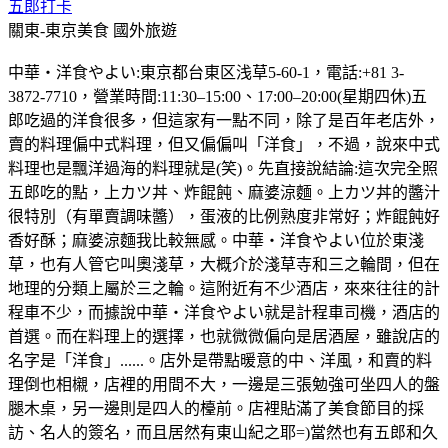
五郎打卡
關東-東京美食
國外旅遊
中華・洋食やよい:東京都台東区浅草5-60-1，電話:+81 3-
3872-7710，營業時間:11:30–15:00、17:00–20:00(星期四休)五
郎吃過的洋食很多，但這家有一點不同，除了是百年老店外，
賣的料理偏中式料理，但又偏偏叫「洋食」，不過，說來中式
料理也是飄洋過海的料理就是(笑)。先直接說結論:這次完全照
五郎吃的點，上カツ丼、炸餛飩、麻婆涼麵。上カツ丼的醬汁
很特別（有單賣調味醬），蛋液的比例熟度非常好；炸餛飩好
香好酥；麻婆涼麵我比較無感。中華・洋食やよい位於東淺
草，也有人管它叫奧淺草，大概介於淺草寺和三之輪間，但在
地理的分類上屬於三之輪。這附近有不少酒店，來來往往的計
程車不少，而據說中華・洋食やよい就是計程車司機，酒店的
首選。而在料理上的選擇，也就微微偏向是居酒屋，雖說店的
名字是「洋食」......。店外是帶點暖意的中、洋風，和賣的料
理倒也相櫬，店裡的用間不大，一邊是三張勉強可坐四人的盤
腿木桌，另一邊則是四人的檯前。店裡貼滿了美食節目的採
訪、名人的簽名，而且居然有東山紀之耶=)當然也有五郎和久