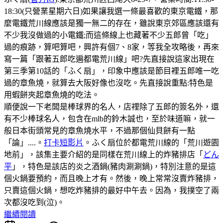
18:30(只營業星期六日)如果讓我選一條最喜歡的東京電鐵，那
麼電鐵荒川線應該是獨一無二的存在，雖說東京郊區應該還有
不少我沒做過的小電鐵;而這條線上也藏著不少五郎曾「吃」
過的痕跡，算吧算吧，興許有個7、8家，等我全攻略後，再來
寫一篇「跟著五郎吃遍都電荒川線」吧?先直接說這家出現在
第三季第10話的「ふく扇」，印象中應該是節目裡五郎唯一吃
過的章魚燒，就算去大阪好像也沒吃。先直接說重點:特色是
用蝦餅夾起章魚燒的吃法。
順便說一下老闆是棒球界的名人，店𥚃除了五郎的簽名外，還
有不少棒球名人，包含在mlb的鈴木誠也，至於味道嘛，就一
般日本街頭常見的章魚燒水平，不過那個仙貝餅有一點
「論」....。
打卡短影片
。ふく扇位於都電荒川線的「荒川遊園
地前」，該集主要介紹的是同樣在荒川線上的炸豬排店「
どん
平
」，特色是該店的炎之酒鍋(豬肉涮涮鍋)，特別注意的是這
個火鍋要預約，而且晚上才有。然後，晚上常常沒賣炸豬排，
只賣這個火鍋，想吃炸豬排的最好中午去。因為，我撲空了兩
次都沒吃到(泣)。
繼續閱讀