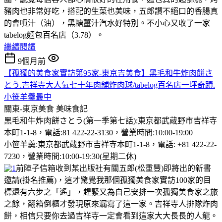
豬肉也非常好吃，搭配的生菜也美味，五郎讃不絕口的香腸真
的會噴汁（油），黑糖薑汁汽水好特別。不小心又收了一家
tabelog麵包百名店（3.78）。
繼續閱讀
9個月前
【孤獨的美食家實訪第95家-東京吉美食】黑毛和牛炸肉餅さ
とう.吉祥寺大人氣七十年肉舖炸肉球/tabelog百名店一坪奇蹟.
小笹羊羹最中
關東-東京美食
美味食記
黑毛和牛炸肉餅さとう(第一季第七話):東京都武蔵野市吉祥寺
本町1-1-8，電話:81 422-22-3130，營業時間:10:00-19:00
小笹羊羹:東京都武蔵野市吉祥寺本町1-1-8，電話: +81 422-22-
7230，營業時間:10:00-19:30(星期二休)
前陣子信箱收到某出版社有關五郎(松重豐)即將出的新書
邀請(掛名推薦)，這才驚覺我那個孤獨美食家實訪100家的目
標還有六步之「遙」，趕緊又為自己安排一次孤獨美食家之旅
之餘，翻箱倒櫃才發現原來漏寫了這一家。吉祥寺人排隊炸肉
餅，相信只要你去過吉祥寺一定會看到這家大大長長的人龍。