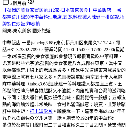
2個月前
【孤獨的美食家實訪第112家-日本東京美食】中華飯店 一番.
都電荒川線50年中華料理老店.五郎.料理鐵人陳健一掛保證.招
牌蝦仁炒飯.炸春捲
關東-東京美食
國外旅遊
中華飯店 一番(tabelog3.68):東京都荒川区東尾久2-17-14，電
話:+81 3-3892-7090，營業時間:11:00–15:00、17:30–22:00(星期
一休)常看孤獨的美食家應該會發現五郎很喜歡吃中華料理，
尤其是那些老字號;孤獨的美食家近八九成都在東京，當中又
以像都電荒川線上的老城區最多，印象中光這條東京我最愛的
電車線上就有七八家之多。先直接說重點:東京五十年人氣排
隊中華料理（tabog3.68)連陳建一等料理鐵人都是座上賓。五
郎點的招牌海鮮春捲超酥又不油膩，內餡札實和台灣的滋潤略
有不同；超大蝦仁的蛋炒飯很台味，但我覺得一般般；五郎沒
點的海鮮燴炒麵非常美味，食材也滿滿誠意；燒賣、韭菜炒豬
肝中規中矩。
打卡短影片
。順便說一下，這家登場於2024年そ
れぞれの孤独のグルメ第一話。創業於1924年的中華料理 一
番位於都電荒川線町屋二丁目和東尾久三丁目之間。營業時間