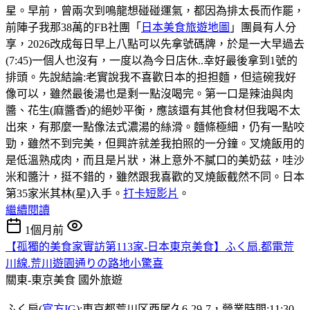
星。早前，曾兩次到鳴龍想碰碰運氣，都因為排太長而作罷，
前陣子我那38萬的FB社團「
日本美食旅遊地圖
」團員有人分
享，2026改成每日早上八點可以先拿號碼牌，於是一大早過去
(7:45)一個人也沒有，一度以為今日店休..幸好最後拿到1號的
排頭。先說結論:老實說我不喜歡日本的担担麵，但這碗我好
像可以，雖然最後湯也是剩一點沒喝完。第一口是辣油與肉
醬、花生(麻醬香)的絕妙平衡，應該還有其他食材但我喝不太
出來，有那麼一點像法式濃湯的絲滑。麵條極細，仍有一點咬
勁，雖然不到完美，但興許就差我拍照的一分鐘。叉燒飯用的
是低溫熟成肉，而且是片狀，淋上意外不膩口的美奶茲，哇沙
米和醬汁，挺不錯的，雖然跟我喜歡的叉燒飯截然不同。日本
第35家米其林(星)入手。
打卡短影片
。
繼續閱讀
1個月前
【孤獨的美食家實訪第113家-日本東京美食】ふく扇.都電荒
川線.荒川遊園通りの路地小驚喜
關東-東京美食
國外旅遊
ふく扇(
官方IG
):東京都荒川区西尾久6-29-7，營業時間:11:30-