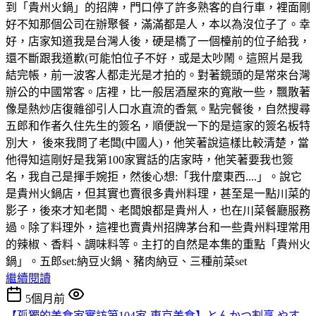
到「貴州火鍋」的招牌，門口停了許多熟客的自行車，裡面剛
好不知那個公司在辦聚餐，滿滿都是人，本以為沒位子了。幸
好，店家知道我是台灣人後，硬是橋了一個檯前的位子給我，
還不斷跟我道歉(可能怕位子不好，或是太吵鬧。這照片是我
結完帳，前一波客人都走光是才拍的。對著鏡頭的是常來台灣
辦公的中國常客。店裡，比一般居酒屋來的寬敞一些，飄散著
像是熱炒店復雜卻引人口水直流的香氣。點完餐後，自然搜尋
五郎和作者久住先生的簽名，順便說一下的是這家的簽名板特
別大， 後來我問了老闆(中國人)，他笑著說這樣比較清楚，當
他得知這剛好是我第100家實話的店家時，他笑著要我也簽
名，我自己是揮手婉拒，然後心想:「我什麼東西....」。說它
是貴州火鍋店，但其實也賣很多貴州料理，甚至是一點川菜的
影子，後來才知老闆、老闆娘都是貴州人，也在川菜餐廳服務
過。除了料理外，這裡也賣貴州招牌茅台和一些貴州料理常用
的辣椒、香料、調味料等。主打的自然是本集的重點「貴州火
鍋」。五郎set:納豆火鍋、豬肉納豆、三種前菜set
繼續閱讀
5個月前
【孤獨的美食家實訪第104家-東京美食】とんかつ割烹 やす