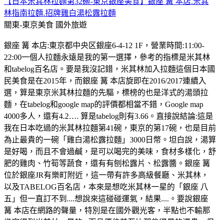
【日本米其林拉麵第32碗-東京銀座美食】銀座 篝 本店.米其
林指南拉麵.招牌雞白湯松露拉麵
關東-東京美食
國外旅遊
銀座 篝 本店:東京都中央区銀座6-4-12 1F，營業時間:11:00-
22:00一個人拉麵永遠是我的第一選擇，參考的指標是米其林
和tabelog百名店。要是我沒記錯，米其林加入拉麵這個日本國
民美食是在2015年，而銀座 篝 本店旋即在2016/2017連續入
選，算是東京米其林拉麵的先驅，標榜的也是洋式的湯頭拉
麵，在tabelog和google map的評價都相當不錯，Google map
4000多人，還有4.2…. 算是tabelog則有3.66。直接說結論:這是
我在日本吃過的米其林拉麵第41碗，東京的第17碗，也是目前
為止最貴的一碗「雞白湯松露拉麵」3000日幣。坦白說，湯算
是好喝，而且不會過鹹，是可以喝完的美味，食材多樣化，舒
肥的雞肉、竹筍等蔬食，還有有刨松露片、松露醬。銀座 篝
位於銀座JR有樂町附近，這一帶有許多高級餐廳、米其林，
以及TABELOG百名店，本來是想吃米其林一星的「銀座 八
五」但一直訂不到....想說來這碰碰運氣，結果....。要說銀座
篝 本店在網路的聲量，特別是在國外觀光客，半點也不輸那