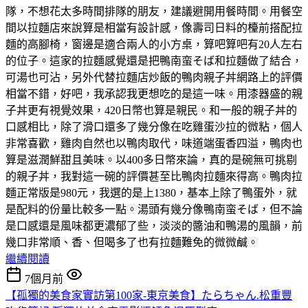
隊，不想花太多時間排隊的朋友，建議避開用餐時間。用餐空
間以拉麵店來說算是相當有設計感，像壽司日料的檯前搭配拉
麵的高腳椅，窗邊是適合兩人的小方桌，算吧算吧有20人左右
的位子。這家的拉麵感覺還是把鴨南蛮そば和拉麵做了結合，
可湯也可沾，另外代替拉麵店炒飯的鴨肉親子丼網路上的評價
相當不錯，好吧，我承認我更想吃的是這一味。用漆器盛的親
子丼更有視覺效果，420日幣也算是親民。和一般的親子丼的
口感相比，除了滑口還多了幾分像在吃雞蛋沙拉的微粘，個人
非常喜歡，雞肉自然也以鴨肉取代，味道端蛋香四溢，鴨肉也
算是滋潤鮮甜且美味。以400多日幣來論，真的是碗無可挑剔
的親子丼，我對這一碗的評價甚至比鴨肉拉麵來得高。鴨肉拉
麵正常版是980元，我選的是上1380，基本上除了鴨蛋外，就
是配料的份量比較多一點。湯頭有幾分像鴨南蛮そば，但不論
是口感還是風味都更濃郁了些，淡淡的醬油和鴨湯的風韻，前
幾口非常順、香、但喝多了也有拉麵難免的微微鹹。
繼續閱讀
7個月前
【孤獨的美食家實訪第100家-東京美食】たらちゃん.松重豐