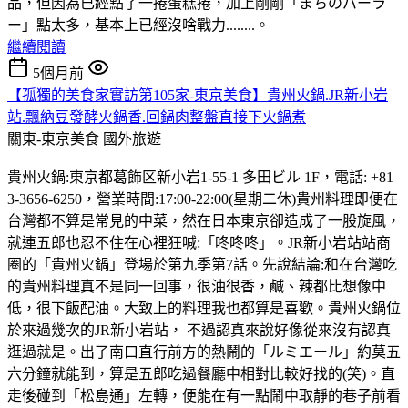
品，但因為已經點了一捲蛋糕捲，加上剛剛「まちのパーラ
ー」點太多，基本上已經沒啥戰力........。
繼續閱讀
5個月前
【孤獨的美食家實訪第105家-東京美食】貴州火鍋.JR新小岩
站.飄納豆發酵火鍋香.回鍋肉整盤直接下火鍋煮
關東-東京美食
國外旅遊
貴州火鍋:東京都葛飾区新小岩1-55-1 多田ビル 1F，電話: +81
3-3656-6250，營業時間:17:00-22:00(星期二休)貴州料理即便在
台灣都不算是常見的中菜，然在日本東京卻造成了一股旋風，
就連五郎也忍不住在心裡狂喊:「咚咚咚」。JR新小岩站站商
圈的「貴州火鍋」登場於第九季第7話。先說結論:和在台灣吃
的貴州料理真不是同一回事，很油很香，鹹、辣都比想像中
低，很下飯配油。大致上的料理我也都算是喜歡。貴州火鍋位
於來過幾次的JR新小岩站， 不過認真來說好像從來沒有認真
逛過就是。出了南口直行前方的熱鬧的「ルミエール」約莫五
六分鐘就能到，算是五郎吃過餐廳中相對比較好找的(笑)。直
走後碰到「松島通」左轉，便能在有一點鬧中取靜的巷子前看