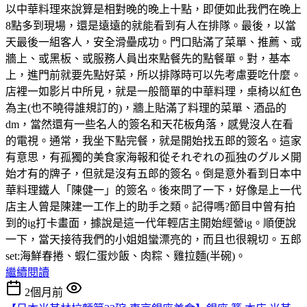
以中華料理來說算是相對晚的晚上十點，即便如此我們在晚上
8點多到現場，還是遠遠的就能看到有人在排隊。最後，以當
天最後一組客人，安全滑壘成功。門口貼滿了菜單、推薦、或
牆上、或黑板、或服務人員出來點餐先的點餐單。對，基本
上，進門前就要先點好菜，所以排隊時可以先考慮要吃什麼。
店裡一如影片中所見，就是一般簡單的中華料理，桌椅以紅色
為主(也不曉得誰規訂的)，牆上貼滿了料理的菜單、酒品的
dm，當然還有一些名人的簽名和天花板角落，感覺沒人在看
的電視。通常，我坐下點完餐，就是開始找五郎的簽名。這家
有意思，有孤獨的美食家海報和從それぞれの孤独のグルメ開
始才有的牌子，但就是沒有五郎的簽名。倒是意外看到日本中
華料理鐵人「陳健一」的簽名。後來問了一下，好像是上一代
店主人曾是陳建一工作上的助手之類。記得嗎?節目中曾有拍
到的ig打卡畫面，據說是這一代年輕店主開始經營ig。順便說
一下，當天接待我們的小姐姐蠻漂亮的，而且也很親切。五郎
set:海鮮春捲、蝦仁蛋炒飯、肉粽、雞拉麵(半碗)。
繼續閱讀
2個月前