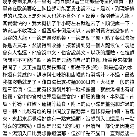
幾家得到米其林一星的...而且價位甚至比那些得星的還貴，但
畢竟在歐美要吃上碗拉麵可能更貴也說不定。是以，到現場排
隊的八成以上是外國人也就不意外了。然後，你別看這人龍，
其實蠻快的，我大概排了半小時左右就進去了。順便說一下，
這家店不收現金，但西瓜卡倒是可以，其他附費方式蠻多的。
兩邊的人龍，一邊是還沒點餐，一邊是點了餐，點了餐就會請
你進去買單，然後得到收據，接著排到另一個人龍候位。現場
會有人指運，他會說中文、也會說英文。以我的經驗，在拉麵
店問可不可能拍照，通常是只能拍自己的拉麵..所幸後來都懶
得問了，反正拉麵店就長那樣，都差不多(笑)，倒是這樣的水
杯還有質感的。調味料七味粉和店裡的特製醬汁。不過，最後
我都沒動就是了。雞白湯松露拉麵3000日幣，大概是一般的拉
麵三倍價，但上面有松露刨片和一匙松露醬，就說湯裡也有加
松露，當中的食材也算是蠻豐富的，舒肥的雞肉、半熟蛋、南
瓜、竹筍、紅椒、蓮耦等蔬食，附上的兩小碟是薑泥和炸過的
蔥、蒜。比較有趣的是中間放了蘿勃葉。麵條算是中細，看起
來、夾起來都覺得好像有一點煮過頭，沒想到入口還是有一點
討喜的微咬勁，重點是巴湯巴的很好，但猜想一部份是因為湯
濃。湯頭入口比我想像還濃郁，但卻半點不膩口，直到最後一