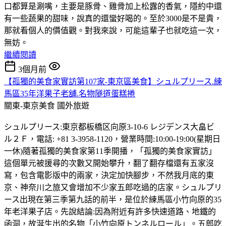
口都算是涮嘴，主要是豚骨、雞骨加上松露的香氣，隱約中還
有一些蔬果的甜味，說真的還蠻好喝的。至於3000是不是貴，
那就看個人的價值觀。對我來說，可能這輩子也就吃這一次，
無妨。
繼續閱讀
3個月前
【孤獨的美食家實訪第107家-東京區美食】シュルプリース.練
馬區35年洋果子老舖.名物隧道蛋糕捲
關東-東京美食
國外旅遊
シュルプリース:東京都板橋区向原3-10-6 レジデンス大畠ビ
ル２Ｆ，電話: +81 3-3958-1120，營業時間:10:00-19:00(星期日
一休)隨著孤獨的美食家第11季開播，「孤獨的美食家實訪」
這個單元被援尋的次數又開始攀升，翻了翻存檔還有五家沒
寫，包含電影版中的兩家，決定加快腳步，不然我月底的東
京、神奈川之旅又會增加不少家五郎吃過的店家。シュルプリ
ース出現在第三季第九話的前半，是位於練馬區小竹向原的35
年老洋果子店。先說結論:因為附近有許多快速道路、地鐵的
函洞，故涎生出的名物「小竹向原トンネルロール」。五郎吃