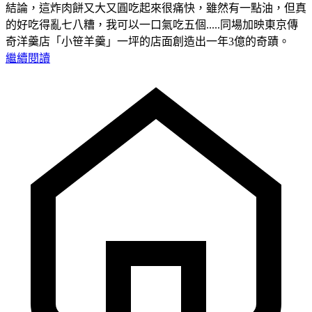
結論，這炸肉餅又大又圓吃起來很痛快，雖然有一點油，但真
的好吃得亂七八糟，我可以一口氣吃五個.....同場加映東京傳
奇洋羹店「小笹羊羹」一坪的店面創造出一年3億的奇蹟。
繼續閱讀