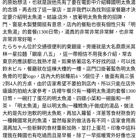
的原始想法，也就是說他先有了要在電影中介紹韓國明太魚湯
的念頭，再去找了這一家店，並非我們以為找到這家餐廳才決
定要介紹明太魚湯。結論:店外，放著明太魚魚骨的招牌，
門、窗是木製雙開挺有意思，店內的餐點也很有個性只有「明
太魚湯」的套餐(1300日幣)，湯真的非常非常非常鮮，也非常
非常非常好喝。
たらちゃん位於交通很便利的東銀座，旁邊就是大名鼎鼎米其
林一星拉麵「銀座 八五」，這一帶相信不用我多介紹，常去
東京的應該都比我熟才是。如果依著店名不好找的話，可以找
鈴木ビル，餐廳就在這棟大樓的一樓。店門口掛著藍色明太魚
魚骨的可愛logo，店內大約就檯前4、5個位子，後面有兩三張
2到4人的方桌，由於店家希望不要拍到店內，所以只能在店外
遠遠的拍給大家參考。店裡午餐只有一種明太魚湯的套餐1300
日幣，一碗打了蛋花的明太魚湯、四碟小菜和一碗飯和一杯
茶。「明太魚湯」是以明太魚(一種鱈魚)干做成的湯品，做法
大約是先炒泡軟的明太魚乾，再加入蘿蔔、洋蔥等食材熬食的
一種韓國常見的魚湯，當然每家的做法各有不同。店家會用高
湯再加入一些新鮮的食材重新加熱，並打上蛋花。印象中這料
理我在韓國也有吃過而且是早餐，除了一早挺暖胃外好像也沒