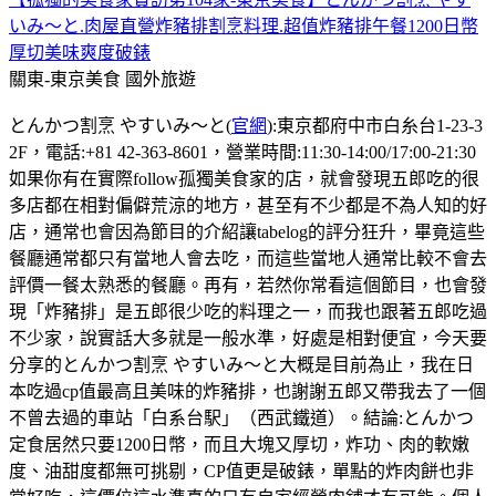
いみ〜と.肉屋直營炸豬排割烹料理.超值炸豬排午餐1200日幣
厚切美味爽度破錶
關東-東京美食
國外旅遊
とんかつ割烹 やすいみ〜と(
官網
):東京都府中市白糸台1-23-3
2F，電話:+81 42-363-8601，營業時間:11:30-14:00/17:00-21:30
如果你有在實際follow孤獨美食家的店，就會發現五郎吃的很
多店都在相對偏僻荒涼的地方，甚至有不少都是不為人知的好
店，通常也會因為節目的介紹讓tabelog的評分狂升，畢竟這些
餐廳通常都只有當地人會去吃，而這些當地人通常比較不會去
評價一餐太熟悉的餐廳。再有，若然你常看這個節目，也會發
現「炸豬排」是五郎很少吃的料理之一，而我也跟著五郎吃過
不少家，說實話大多就是一般水準，好處是相對便宜，今天要
分享的とんかつ割烹 やすいみ〜と大概是目前為止，我在日
本吃過cp值最高且美味的炸豬排，也謝謝五郎又帶我去了一個
不曾去過的車站「白系台駅」（西武鐵道）。結論:とんかつ
定食居然只要1200日幣，而且大塊又厚切，炸功、肉的軟嫩
度、油甜度都無可挑剔，CP值更是破錶，單點的炸肉餅也非