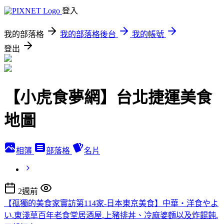
登入
我的部落格
我的部落格後台
我的帳號
登出
【小虎食夢網】台北捷運美食
地圖
相簿
部落格
名片
2週前
【孤獨的美食家實訪第114家-日本東京美食】中華・洋食やよ
い.東淺草百年老食堂居酒屋.上豬排丼、冷麻婆麵以及炸餛飩.