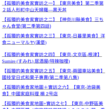
【孤獨的美食家實訪之一】【東京美食】第二季第
２話人形町中山天婦羅—黒天丼
【孤獨的美食家實訪之二】【神奈川縣美食】三ち
ゃん食堂(第二季第四話)
【孤獨的美食家實訪之三】【東京-日暮里美食】洋
食ニューマルヤ(漢堡)
【孤獨的美食家實訪之四】【東京-文京區-根津】
Sumire (すみれ) 居酒屋(特辣咖哩)
【
孤獨的美食家實訪之五】【東京-兩國車站美食】
國技堂日式和果子專賣(第二季第八集)
【孤獨的美食家地圖＋實訪之六】【東京-池袋美
食】中國家庭料理 楊 2号店
【孤獨的美食家地圖+實訪之七】【東京-中野區美