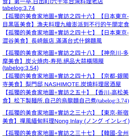
食】第一亭.日出町l六十年台灣料理老店
tabelog:3.74
【孤獨的美食家地圖+實訪之四十六】【日本東京-
目黑區美食】漁夫料理九繪澎派到不行的午間定食
【
孤獨的美食家地圖+實訪之四十七】【日本東京-
澀谷美食】長崎飯店.滿滿台式什錦麵風
【孤獨的美食家地圖+實訪之四十八】【神奈川-多
摩美食】炭火焼肉-寿苑.絕品大蒜橫隔膜
(tabelog:3.54)
【孤獨的美食家地圖+實訪之四十九】【京都-銀閣
寺美食】梨門邸 NASHIMOTE.炭燒料理居酒屋
【
孤獨的美食家地圖+實訪之五十】【香川-高松美
食】松下製麺所.自己的烏龍麵自己煮(tabelog:3.74)
【孤獨的美食家地圖+實訪之三十六】【東京-新宿
美食】禪風緬甸料理Nong Inlay (ノング インレイ)
【孤獨的美食家地圖+實訪之三十七】【韓國-全州