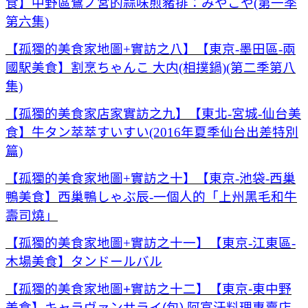
食】中野區鷺ノ宮的蒜味煎豬排：みやこや(第一季
第六集)
【孤獨的美食家地圖+實訪之八】【東京-墨田區-兩
國駅美食】割烹ちゃんこ 大内(相撲鍋)(第二季第八
集)
【孤獨的美食家店家實訪之九】【東北-宮城-仙台美
食】牛タン萃萃すいすい(2016年夏季仙台出差特別
篇)
【孤獨的美食家地圖+實訪之十】【東京-池袋-西巢
鴨美食】西巢鴨しゃぶ辰-一個人的「上州黑毛和牛
壽司燒」
【孤獨的美食家地圖+實訪之十一】【東京-江東區-
木場美食】タンドールバル
【孤獨的美食家地圖+實訪之十二】【東京-東中野
美食】キャラヴァンサライ(包).阿富汗料理專賣店