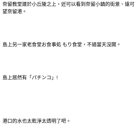
奈留教堂建於小丘陵之上，近可以看到奈留小鎮的街景、遠可
望奈留港。
島上另一家老食堂お食事処 もり食堂，不過當天沒開。
島上居然有「パチンコ」!
港口的水也太乾淨太透明了吧。