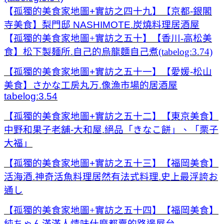
【
孤獨的美食家地圖+實訪之四十九】【京都-銀閣
寺美食】梨門邸 NASHIMOTE.炭燒料理居酒屋
【
孤獨的美食家地圖+實訪之五十】【香川-高松美
食】松下製麺所.自己的烏龍麵自己煮(tabelog:3.74)
【孤獨的美食家地圖+實訪之五十一】【愛媛-松山
美食】さかな工房丸万.像漁市場的居酒屋
tabelog:3.54
【孤獨的美食家地圖+實訪之五十二】【東京美食】
中野和果子老舖-大和屋.絕品「きなこ餅」、「栗子
大福」
【孤獨的美食家地圖+實訪之五十三】【福岡美食】
活海酒.神奇活魚料理居然有法式料理.史上最浮誇お
通し
【孤獨的美食家地圖+實訪之五十四】【福岡美食】
純ちゃん滿滿人情味什麼都賣的路邊屋台