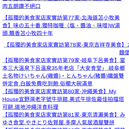
肉五朗讚不絕口
【孤獨的美食家店家實訪第77家-北海道苫小牧美
食】味の五十番.獨特咖喱（塩、醬油、味噌)W湯
頭.飄香苫小牧四十年
【孤獨的美食家店家實訪第78家-東京吉祥寺美食】
麵
【孤獨的美食家店家實訪第79家-岐阜下呂美食】當
本三大溫泉下呂溫泉35年老店「大安食堂」.岐阜鄉
土名物けいちゃん(雞醬)・とんちゃん(豬醬)鐵盤雙
併定食.白飯免費吃到飽.俗擱大碗滿意
【孤獨的美食家店家實訪第80家-沖繩美食】My
House宜野灣老字號牛排館.美式牛排佐最佳拍擋塔
可餅.道地沖繩洋食料理
【孤獨的美食家店家實訪第81家-東京清瀨美食】み
ゆき食堂.やきとり佐賀屋.多摩人氣居酒屋雙拼