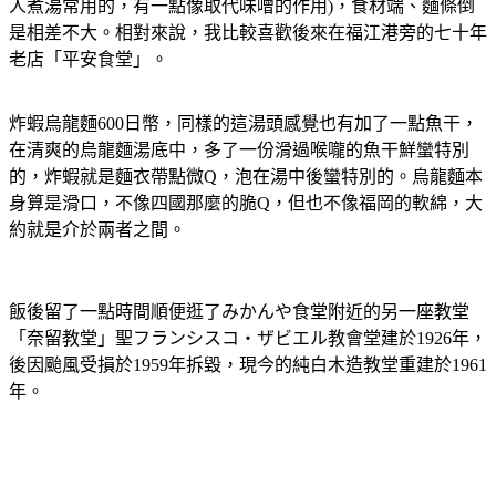
人煮湯常用的，有一點像取代味噌的作用)，食材端、麵條倒
是相差不大。相對來說，我比較喜歡後來在福江港旁的七十年
老店「平安食堂」。
炸蝦烏龍麵600日幣，同樣的這湯頭感覺也有加了一點魚干，
在清爽的烏龍麵湯底中，多了一份滑過喉嚨的魚干鮮蠻特別
的，炸蝦就是麵衣帶點微Q，泡在湯中後蠻特別的。烏龍麵本
身算是滑口，不像四國那麼的脆Q，但也不像福岡的軟綿，大
約就是介於兩者之間。
飯後留了一點時間順便逛了みかんや食堂附近的另一座教堂
「奈留教堂」聖フランシスコ・ザビエル教會堂建於1926年，
後因颱風受損於1959年拆毀，現今的純白木造教堂重建於1961
年。