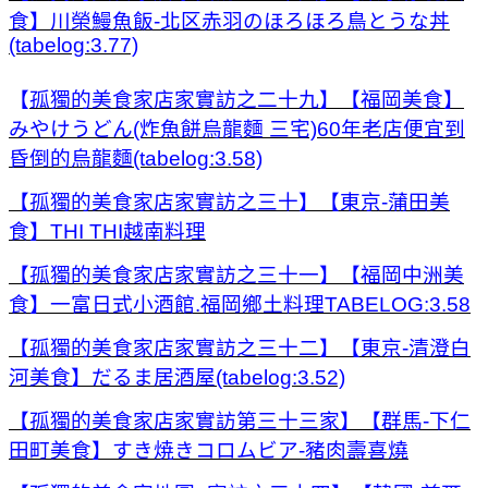
食】川榮鰻魚飯-北区赤羽のほろほろ鳥とうな丼
(tabelog:3.77)
【
孤獨的美食家店家實訪之二十九】【福岡美食】
みやけうどん(炸魚餅烏龍麵 三宅)60年老店便宜到
昏倒的烏龍麵(tabelog:3.58)
【孤獨的美食家店家實訪之三十】【東京-蒲田美
食】THI THI越南料理
【孤獨的美食家店家實訪之三十一】【福岡中洲美
食】一富日式小酒館.福岡鄉土料理TABELOG:3.58
【孤獨的美食家店家實訪之三十二】【東京-清澄白
河美食】だるま居酒屋(tabelog:3.52)
【孤獨的美食家店家實訪第三十三家】【群馬-下仁
田町美食】すき焼きコロムビア-豬肉壽喜燒