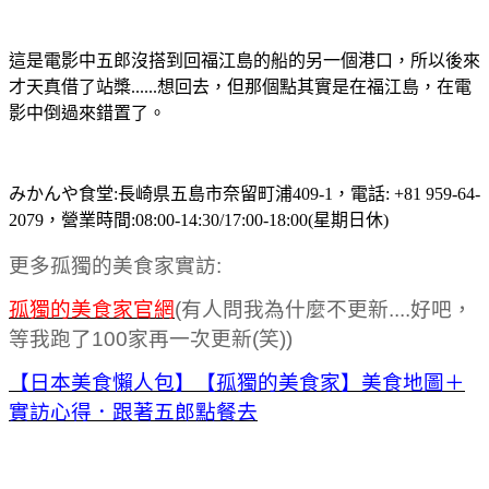
這是電影中五郎沒搭到回福江島的船的另一個港口，所以後來
才天真借了站槳......想回去，但那個點其實是在福江島，在電
影中倒過來錯置了。
みかんや食堂:長崎県五島市奈留町浦409-1，電話: +81 959-64-
2079，營業時間:08:00-14:30/17:00-18:00(星期日休)
更多孤獨的美食家實訪:
孤獨的美食家官網
(有人問我為什麼不更新....好吧，
等我跑了100家再一次更新(笑))
【日本美食懶人包】【孤獨的美食家】美食地圖＋
實訪心得．跟著五郎點餐去