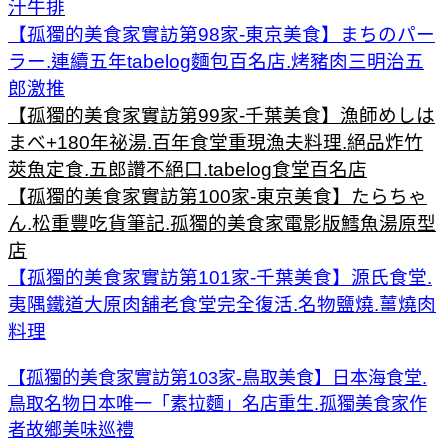
汁牛排
【孤獨的美食家實訪第98家-東京美食】まちのパー
ラー.連續五年tabelog麵包百名店.烤豬肉三明治五
郎激推
【孤獨的美食家實訪第99家-千葉美食】漁師めしは
まべ+180年祕湯.百年食堂重現漁夫料理.絕品炸竹
莢魚定食.五郎讚不絕口.tabelog食堂百名店
【孤獨的美食家實訪第100家-東京美食】たらちゃ
ん.松重豐吃貨筆記.孤獨的美食家電影版鱈魚湯原型
店
【孤獨的美食家實訪第101家-千葉美食】源氏食堂.
夷隅鐵道大原肉舖老食堂完全復活.名物鹽燒.薑燒肉
料理
【孤獨的美食家實訪第103家-鳥取美食】日本海食堂.
鳥取名物日本唯一「素拉麵」名店重生.孤獨美食家作
者故鄉美味巡禮