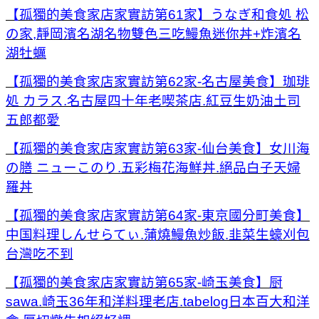
【孤獨的美食家店家實訪第61家】うなぎ和食処 松
の家,靜岡濱名湖名物雙色三吃鰻魚迷你丼+炸濱名
湖牡蠣
【孤獨的美食家店家實訪第62家-名古屋美食】珈琲
処 カラス.名古屋四十年老喫茶店.紅豆生奶油土司
五郎都愛
【孤獨的美食家店家實訪第63家-仙台美食】女川海
の膳 ニューこのり.五彩梅花海鮮丼.絕品白子天婦
羅丼
【孤獨的美食家店家實訪第64家-東京國分町美食】
中国料理しんせらてぃ.蒲燒鰻魚炒飯.韭菜生蠔刈包
台灣吃不到
【孤獨的美食家店家實訪第65家-崎玉美食】厨
sawa.崎玉36年和洋料理老店.tabelog日本百大和洋