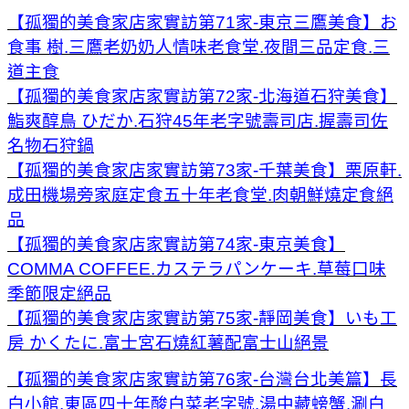
【孤獨的美食家店家實訪第71家-東京三鷹美食】お
食事 樹.三鷹老奶奶人情味老食堂.夜間三品定食.三
道主食
【孤獨的美食家店家實訪第72家-北海道石狩美食】
鮨爽醇鳥 ひだか.石狩45年老字號壽司店.握壽司佐
名物石狩鍋
【孤獨的美食家店家實訪第73家-千葉美食】栗原軒.
成田機場旁家庭定食五十年老食堂.肉朝鮮燒定食絕
品
【孤獨的美食家店家實訪第74家-東京美食】
COMMA COFFEE.カステラパンケーキ.草莓口味
季節限定絕品
【孤獨的美食家店家實訪第75家-靜岡美食】いも工
房 かくたに.富士宮石燒紅薯配富士山絕景
【孤獨的美食家店家實訪第76家-台灣台北美篇】長
白小館.東區四十年酸白菜老字號.湯中藏螃蟹.涮白