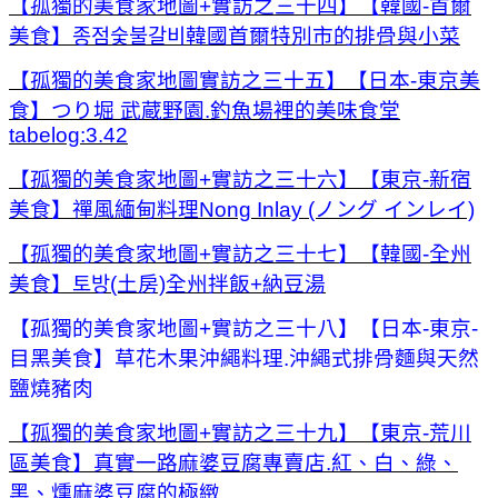
【孤獨的美食家地圖+實訪之三十四】【韓國-首爾
美食】종점숯불갈비韓國首爾特別市的排骨與小菜
【孤獨的美食家地圖實訪之三十五】【日本-東京美
食】つり堀 武蔵野園.釣魚場裡的美味食堂
tabelog:3.42
【孤獨的美食家地圖+實訪之三十六】【東京-新宿
美食】禪風緬甸料理Nong Inlay (ノング インレイ)
【孤獨的美食家地圖+實訪之三十七】【韓國-全州
美食】토방(土房)全州拌飯+納豆湯
【孤獨的美食家地圖+實訪之三十八】【日本-東京-
目黑美食】草花木果沖繩料理.沖繩式排骨麵與天然
鹽燒豬肉
【孤獨的美食家地圖+實訪之三十九】【東京-荒川
區美食】真實一路麻婆豆腐專賣店.紅、白、綠、
黑、燻麻婆豆腐的極緻