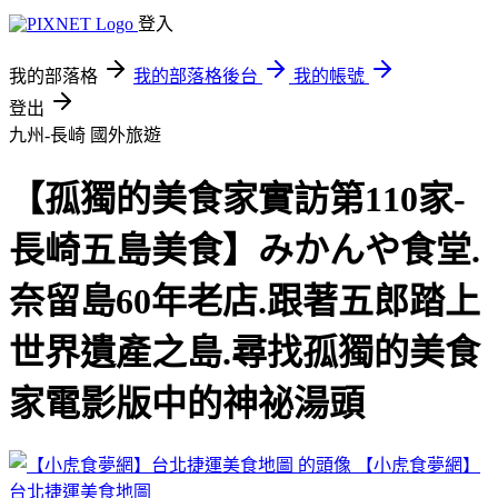
登入
我的部落格
我的部落格後台
我的帳號
登出
九州-長崎
國外旅遊
【孤獨的美食家實訪第110家-
長崎五島美食】みかんや食堂.
奈留島60年老店.跟著五郎踏上
世界遺產之島.尋找孤獨的美食
家電影版中的神祕湯頭
【小虎食夢網】
台北捷運美食地圖