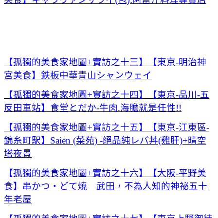
【孤獨的美食家地圖+實訪之十三】【東京-明治神
宮美食】鉄板中華青山シャンウェイ
【孤獨的美食家地圖+實訪之十四】【東京-品川-五
反田車站】食堂とだか-牛肉.海膽就是任性!!
【孤獨的美食家地圖+實訪之十五】【東京-江東區-
錦糸町駅】Saien (菜苑) -絕品純レバ丼(雞肝)+晴空
塔夜景
【
孤獨的美食家地圖+實訪之十六】【大阪-平野美
食】串かつ・どて焼 武田，不為人知的神祕五十
年老屋