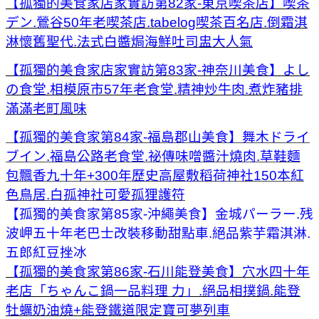
【孤獨的美食家店家實訪第82家-東京喫茶店】喫茶
デン.鶯谷50年老喫茶店.tabelog喫茶百名店.倒霜淇
淋懷舊聖代.法式白醬焗海鮮吐司盅大人氣
【孤獨的美食家店家實訪第83家-神奈川美食】よし
の食堂.相模原市57年老食堂.精神炒牛肉.煮炸豬排
滿滿老町風味
【孤獨的美食家第84家-福島郡山美食】舞木ドライ
ブイン.福島公路老食堂.祕傳味噌醬汁燒肉.草鞋麵
包飄香九十年+300年歷史高屋敷稻荷神社150本紅
色鳥居.白孤神社可愛孤狸護符
【孤獨的美食家第85家-沖繩美食】金城パーラー.残
波岬五十年老巴士改裝移動甜點車.絕品紫芋霜淇淋.
五郎紅豆挫冰
【孤獨的美食家第86家-石川能登美食】穴水四十年
老店「ちゃんこ鍋一品料理 力」.絕品相撲鍋.能登
牡蠣奶油燒+能登鐵道限定寶可夢列車