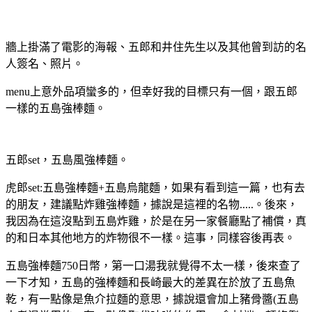
牆上掛滿了電影的海報、五郎和井住先生以及其他曾到訪的名
人簽名、照片。
menu上意外品項蠻多的，但幸好我的目標只有一個，跟五郎
一樣的五島強棒麵。
五郎set，五島風強棒麵。
虎郎set:五島強棒麵+五島烏龍麵，如果有看到這一篇，也有去
的朋友，建議點炸雞強棒麵，據說是這裡的名物.....。後來，
我因為在這沒點到五島炸雞，於是在另一家餐廳點了補償，真
的和日本其他地方的炸物很不一樣。這事，同樣容後再表。
五島強棒麵750日幣，第一口湯我就覺得不太一樣，後來查了
一下才知，五島的強棒麵和長崎最大的差異在於放了五島魚
乾，有一點像是魚介拉麵的意思，據說還會加上豬骨醬(五島