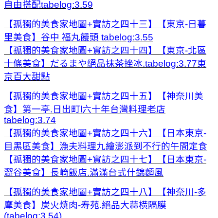
自由搭配tabelog:3.59
【孤獨的美食家地圖+實訪之四十三】【東京-日暮
里美食】谷中 福丸饅頭 tabelog:3.55
【孤獨的美食家地圖+實訪之四十四】【東京-北區
十條美食】だるまや絕品抹茶挫冰.tabelog:3.77東
京百大甜點
【孤獨的美食家地圖+實訪之四十五】【神奈川美
食】第一亭.日出町l六十年台灣料理老店
tabelog:3.74
【孤獨的美食家地圖+實訪之四十六】【日本東京-
目黑區美食】漁夫料理九繪澎派到不行的午間定食
【孤
獨的美食家地圖+實訪之四十七】【日本東京-
澀谷美食】長崎飯店.滿滿台式什錦麵風
【孤獨的美食家地圖+實訪之四十八】【神奈川-多
摩美食】炭火焼肉-寿苑.絕品大蒜橫隔膜
(tabelog:3.54)