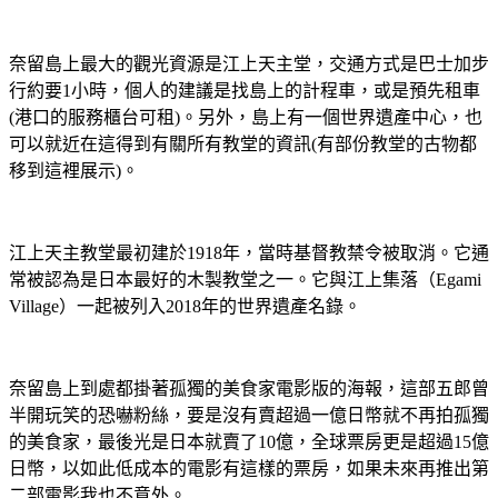
奈留島上最大的觀光資源是江上天主堂，交通方式是巴士加步
行約要1小時，個人的建議是找島上的計程車，或是預先租車
(港口的服務櫃台可租)。另外，島上有一個世界遺產中心，也
可以就近在這得到有關所有教堂的資訊(有部份教堂的古物都
移到這裡展示)。
江上天主教堂最初建於1918年，當時基督教禁令被取消。它通
常被認為是日本最好的木製教堂之一。它與江上集落（Egami
Village）一起被列入2018年的世界遺產名錄。
奈留島上到處都掛著孤獨的美食家電影版的海報，這部五郎曾
半開玩笑的恐嚇粉絲，要是沒有賣超過一億日幣就不再拍孤獨
的美食家，最後光是日本就賣了10億，全球票房更是超過15億
日幣，以如此低成本的電影有這樣的票房，如果未來再推出第
二部電影我也不意外。