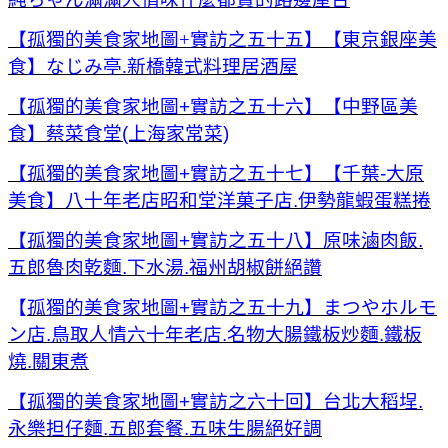
【孤獨的美食家地圖+實訪之五十五】【東京銀座美
食】なじみ亭.新橋韓式料理居酒屋
【孤獨的美食家地圖+實訪之五十六】【中野區美
食】蔡菜食堂(上海家常菜)
【孤獨的美食家地圖+實訪之五十七】【千葉-大原
美食】八十年老店昭和堂洋菓子店.伊勢龍蝦蛋糕捲
【孤獨的美食家地圖+實訪之五十八】原味滷肉飯.
五郎魯肉乾麵.下水湯.福州胡椒餅絕讚
【
孤獨的美食家地圖+實訪之五十九】まつやホルモ
ン店.鳥取人情六十年老店.名物大腸鐵板炒麵.鐵板
燒.關東煮
【孤獨的美食家地圖+實訪之六十回】台北大稻埕.
永樂担仔麵.五郎套餐.五味生腸絕好調