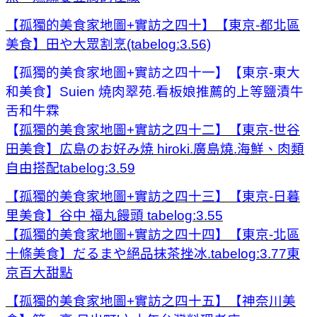
【孤獨的美食家地圖+實訪之四十】【東京-都北區
美食】田や大眾割烹(tabelog:3.56)
【孤獨的美食家地圖+實訪之四十一】【東京-東大
和美食】Suien 焼肉翠苑.看板娘推薦的上等鹽漬牛
舌和牛霖
【
孤獨的美食家地圖+實訪之四十二】【東京-世谷
田美食】広島のお好み焼 hiroki.廣島燒.海鮮、肉類
自由搭配tabelog:3.59
【孤獨的美食家地圖+實訪之四十三】【東京-日暮
里美食】谷中 福丸饅頭 tabelog:3.55
【孤獨的美食家地圖+實訪之四十四】【東京-北區
十條美食】だるまや絕品抹茶挫冰.tabelog:3.77東
京百大甜點
【孤獨的美食家地圖+實訪之四十五】【神奈川美