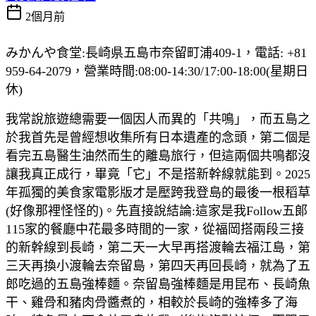
2個月前
みかんや食堂:長崎県五島市奈留町浦409-1，電話: +81
959-64-2079，營業時間:08:00-14:30/17:00-18:00(星期日
休)
我常說旅遊總需要一個因人而異的「共鳴」，而五島之
於我首先是曾經想收集所有日本遺產的念頭，第二個是
看完五島醫生油然而生的離島旅行，但這兩個共鳴都沒
讓我真正成行，畢竟「它」不是搭新幹線就能到。2025
年孤獨的美食家電影版才是壓跨我登島的最後一根稻草
(好像那裡怪怪的)。先直接說結論:這家是我Follow五郞
115家的餐廳中花最多時間的一家，從福岡搭兩段三接
的新幹線到長崎，第二天一大早再搭渡輪去福江島，第
三天再換小渡輪去奈留島，第四天再回長崎，就為了五
郎吃過的五島強棒麵。奈留島強棒麵是用昆布、長崎魚
干、雞骨和豬肉骨醬煮的，相較於長崎的強棒多了海