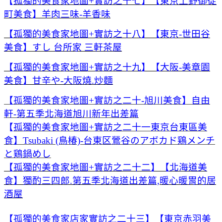
【
孤獨的美食家地圖+實訪之十七】【東京上野御徒
町美食】羊肉三味-羊香味
【孤獨的美食家地圖+實訪之十八】【東京-世田谷
美食】すし 台所家 三軒茶屋
【孤獨的美食家地圖+實訪之十九】【大阪-美章園
美食】甘辛や-大阪燒.炒麵
【孤獨的美食家地圖+實訪之二十-旭川美食】自由
軒-第五季北海道旭川新年出差篇
【
孤獨
的美食家地圖+實訪之二十一東京台東區美
食】Tsubaki (鳥椿)-台東区鶯谷のアボカド鶏メンチ
と鶏鍋めし
【孤獨的美食家地圖+實訪之二十二】【北海道美
食】獨酌三四郎.第五季北海道出差篇,暖心暖胃的居
酒屋
【孤獨的美食家店家實訪之二十三】【東京赤羽美