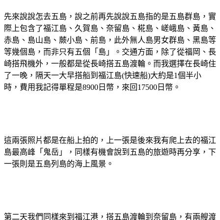
先來說說怎去五島，說之前再先說說五島指的是五島群島，實
際上包含了福江島、久賀島、奈留島、椛島、嵯峨島、黃島、
赤島、島山島、蕨小島、前島，此外無人島男女群島、黑島等
等幾個島，而非只有五個「島」。交通方面，除了從福岡、長
崎搭飛機外，一般都是從長崎搭五島渡輪。而我選擇在長崎住
了一晚，隔天一大早搭船到福江島(快速船)大約是1個半小
時，費用我記得單程是8900日幣，來回17500日幣。
這兩張照片都是在船上拍的，上一張是後來我有爬上去的福江
島最高峰「鬼岳」，同樣有機會說到五島的旅遊時再分享，下
一張則是五島列島的海上風景。
第二天我們同樣來到福江港，搭五島渡輪到奈留島，有兩艘渡