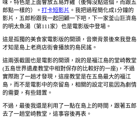
味，特色是上面會放五島炸雞（後悔沒點這個，而跟五
郎點一樣的）。
打卡短影片
。我把過程簡化成1分鐘的
影片，五郎粉跟我一起回顧一下吧，下一家釜山巨濟島
的明太魚湯（第111家）也是電影版中登場。
這是孤獨的美食家電影版的開頭，音樂背景後來我登島
才知是島上老商店街會播放的島民謠。
這兩張截圖也是電影的開頭，說的是福江島的堂崎教堂
(五島世界遺產教堂中相對保存的比較好的一座)，不過
實際跑了一趟才發現，這座教堂是在五島最大的福江
島，而不是電影中的奈留島，相關的設定可能因為劇情
的需要，有些錯置。
不過，最後我還是利用了一點在島上的時間，跟著五郎
去了一趟堂崎教堂，這事容後再表。