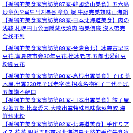
【孤獨的美食家實訪第87家-韓國釜山美食】五六島
炒章魚오륙도 낙지볶음.章魚.蝦.牛腸完美辣味山海鍋
【孤獨的美食家實訪第88家-日本北海道美食】肉の
浅鞍.札幌円山公園隱藏版燒肉.物美價廉.沒人帶完
全找不到
【孤獨的美食家實訪第89家-台灣台北】冰霖古早味
豆花.寧夏夜市旁30年豆花.挫冰老店.五郎也愛紅豆
粉圓豆花
【孤獨的美食家實訪第90家-島根出雲美食】そば 荒
木屋.出雲230年そば老字號.招牌名物割子三代そば.
五郎讚不絕口
【孤獨的美食家實訪第91家-日本出雲美食】餃子屋.
跟著五郎.比嘉愛未.大啖出雲特殊風味紫蘇煎餃.海
鮮炒米粉
【孤獨的美食家實訪第92家-北海道美食】手作りア
イス 花茶.跟著五郎尋找北海道最天然的手作牛乳冰