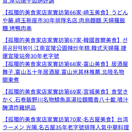
食.厚切燉牛如絕好調
【孤獨的美食家店家實訪第66家-崎玉美食】うどん
や藤.崎玉新座市30年排隊名店.肉烏麵麵.天婦羅飯
糰.烤鴨肉串
【孤獨的美食家店家實訪第67家-韓國首爾美食】선
릉공원떡볶이.江南宣陵公園辣炒年糕.韓式天婦羅.捷
運宣陵站旁30年老字號
【孤獨的美食家店家實訪第68家-富山美食】居酒屋
舞子.富山五十年居酒屋.富山米其林推薦.北陸名物
關東煮
【孤獨的美食家店家實訪第69家-宮城美食】食堂き
かく.石卷飯野川名物鯖魚高湯拉麵飄香八十載.噴汁
醃漬炸雞絕品
【孤獨的美食家店家實訪第70家-名古屋美食】台湾
ラーメン 光陽.名古屋35年老字號排隊人氣中華料理