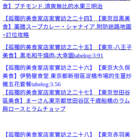
食】プチモンド.清爽無比的水果三明治
【孤獨的美食家店家實訪之二十四】【東京目黑美
食】薬膳スープカレー・シャナイア.附防迷路地圖
+訂位攻略
【孤獨的美食家店家實訪之二十五】【東京-八王子
美食】黑毛和牛燒肉-大幸園tabelog:3:91
【孤獨的美食家店家實訪之二十六】【東京大久保
美食】伊勢屋食堂.東京都新宿區淀橋市場的生薑炒
豬五花套餐tabelog:3.56
【孤獨的美食家店家實訪之二十七】【東京世田谷
區美食】まーさん東京都世田谷区千歳船橋のラム
肩ロースとラムチョップ
【孤獨的美食家店家實訪之二十八】【東京赤羽美