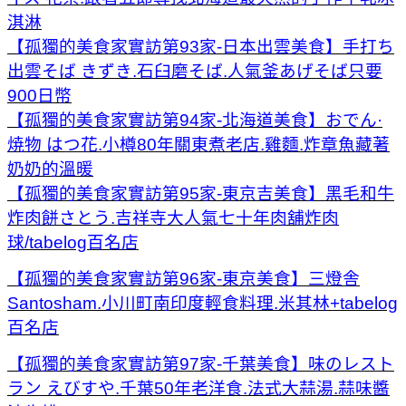
淇淋
【孤獨的美食家實訪第93家-日本出雲美食】手打ち
出雲そば きずき.石臼磨そば.人氣釜あげそば只要
900日幣
【孤獨的美食家實訪第94家-北海道美食】おでん·
焼物 はつ花.小樽80年關東煮老店.雞麵.炸章魚藏著
奶奶的溫暖
【孤獨的美食家實訪第95家-東京吉美食】黑毛和牛
炸肉餅さとう.吉祥寺大人氣七十年肉舖炸肉
球/tabelog百名店
【孤獨的美食家實訪第96家-東京美食】三燈舎
Santosham.小川町南印度輕食料理.米其林+tabelog
百名店
【孤獨的美食家實訪第97家-千葉美食】味のレスト
ラン えびすや.千葉50年老洋食.法式大蒜湯.蒜味醬