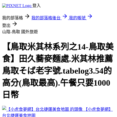
登入
我的部落格
我的部落格後台
我的帳號
登出
山陰-鳥取
國外旅遊
【鳥取米其林系列之14-鳥取美
食】田久蕎麥麵處.米其林推薦
鳥取そば老字號.tabelog3.54的
高分(鳥取最高).午餐只要1000
日幣
【小虎食夢網】
台北捷運美食地圖