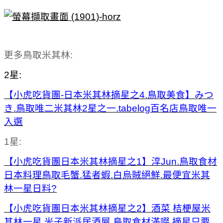
更多鳥取米其林:
2星:
【小虎吃貨團-日本米其林摘星之4.鳥取美食】みつ
き.鳥取唯二米其林2星之一.tabelog百名店鳥取唯一
入選
1星:
【小虎吃貨團日本米其林摘星之1】淳Jun.鳥取食材
日本料理鳥取毛蟹.猛者蝦.白烏賊絕鮮.最便宜米其
林一星日料?
【
小虎吃貨團日本米其林摘星之
2】酒菜 桔梗屋米
其林一星.米子新派居酒屋.鳥取食材滿啜.摘星只要