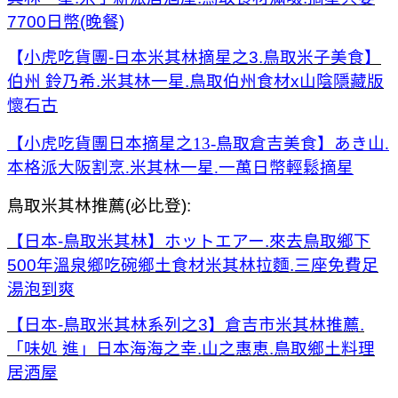
7700日幣(晚餐)
【
小虎吃貨團-日本米其林摘星之3.鳥取米子美食】
伯州 鈴乃希.米其林一星.鳥取伯州食材x山陰隱藏版
懷石古
【小虎吃貨團日本摘星之13-鳥取倉吉美食】あき山.
本格派大阪割烹.米其林一星.一萬日幣輕鬆摘星
鳥取米其林推薦(必比登):
【日本-鳥取米其林】ホットエアー.來去鳥取鄉下
500年溫泉鄉吃碗鄉土食材米其林拉麵.三座免費足
湯泡到爽
【日本-鳥取米其林系列之3】倉吉市米其林推薦.
「味処 進」日本海海之幸.山之惠恵.鳥取鄉土料理
居酒屋