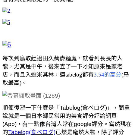
每次到鳥取經過田久蕎麥麵處，就看到長長的人
龍，尤其是中午，後來查了一下才知原來是家老
店，而且入選米其林，連tabelog都有
3.54的高分
(鳥
取最高)。
順便復習一下什麼是「Tabelog(食べログ)」，簡單
說就是一個日本鄉民常用的美食評分評論網頁
(App)，有一點像台灣人常在google評分。當然現在
的
Tabelog(食べログ)
已然是龐然大物，除了評分