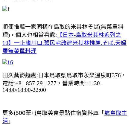
順便推薦一家同樣在鳥取的米其林そば(無菜單料
理)，個人也相當喜歡:
【日本-鳥取米其林系列之
10】一止廬川口.舊民宅改建米其林推薦.そば.天婦
羅無菜單料理
田久蕎麥麵處:日本鳥取県鳥取市永楽温泉町376，
電話:+81 857-29-1277，營業時間:11:30-
14:00/18:00-22:00
更多(500筆+)鳥取美食景點住宿資料庫「
靠鳥取生
活
」