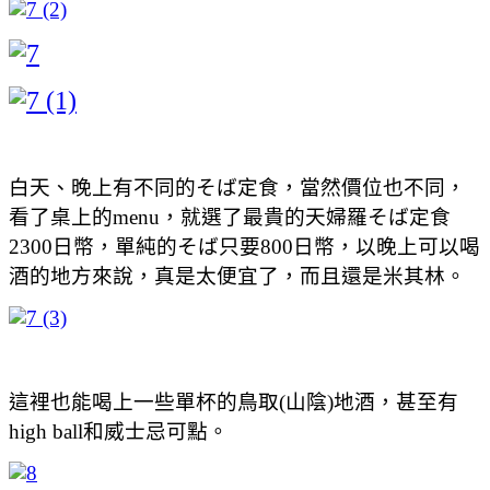
白天、晚上有不同的そば定食，當然價位也不同，
看了桌上的menu，就選了最貴的天婦羅そば定食
2300日幣，單純的そば只要800日幣，以晚上可以喝
酒的地方來說，真是太便宜了，而且還是米其林。
這裡也能喝上一些單杯的鳥取(山陰)地酒，甚至有
high ball和威士忌可點。