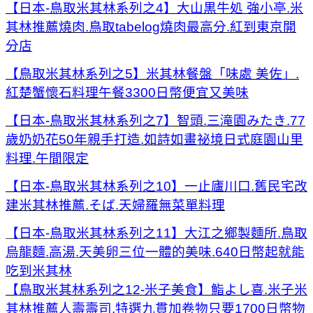
【日本-鳥取米其林系列之4】大山黒牛処 強小亭.米
其林推薦燒肉.鳥取tabelog燒肉最高分.紅到東京開
分店
【鳥取米其林系列之5】米其林餐盤「味處 美佐」.
紅楚蟹懷石料理午餐3300日幣便宜又美味
【日本-鳥取米其林系列之7】智頭.三滝園みたき.77
歲奶奶花50年親手打造.如詩如畫祕境日式庭園山里
料理.午間限定
【日本-鳥取米其林系列之10】一止廬川口.舊民宅改
建米其林推薦.そば.天婦羅無菜單料理
【日本-鳥取米其林系列之11】大江之鄉製麵所.鳥取
烏龍麵.高湯.天美卵三位一體的美味.640日幣起就能
吃到米其林
【鳥取米其林系列之12-米子美食】鮨よし喜.米子米
其林推薦人壽壽司.特選九貫加卷物只要1700日幣物