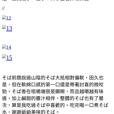
//
そば前題說過山陰的そば大抵相對偏軟，田久也
是，但在軟綿口感的第一口還是帶著討喜的微咬
勁，そば香在咀嚼端很是顯眼，而且越嚼越有味
道，加上鹹甜的醬汁相伴，整體的そば也有了層
次，算是我吃過そば中喜歡的。吃完喝一口煮そば
水，謝謝爺爺美味的そば。