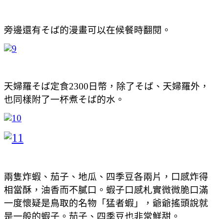
旁邊還有そば的漫畫可以在候餐時翻閱。
天婦羅そば定食2300日幣，除了そば、天婦羅外，
也同樣附了一杯煮そば的水。
兩隻炸蝦、茄子、地瓜、四季豆各兩片，口感炸得
相當酥，油香而不膩口。蝦子口感札實微微脆口滿
一度懷疑是鳥取的名物「猛者蝦」，爺爺搖頭說就
是一般的蝦子。茄子、四季豆也非常鮮甜。