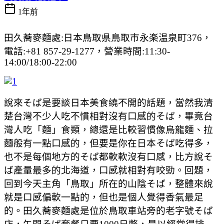
1年前
田久蕎麥麵處:日本鳥取県鳥取市永楽温泉町376，
電話:+81 857-29-1277，營業時間:11:30-
14:00/18:00-22:00
說來そば是要談日本美食繞不開的話題，當然我清
楚台灣不少人吃不慣相對沒有口感的そば，畢竟台
灣人吃「麵」食類，總還是比較習慣像烏龍麵、拉
麵般有一點口感的，但要是你在日本そば吃得多，
也不是每個地方的そば都軟軟沒有口感，比方說そ
ば產量最多的北海道，口感就相對有咬勁。回題，
回到今天主角「鳥取」所在的山陰そば，整體來說
就是口感偏軟一點的，但也是個人覺得香氣最足
的。田久蕎麥麵處是位於鳥取車站旁的老字號そば