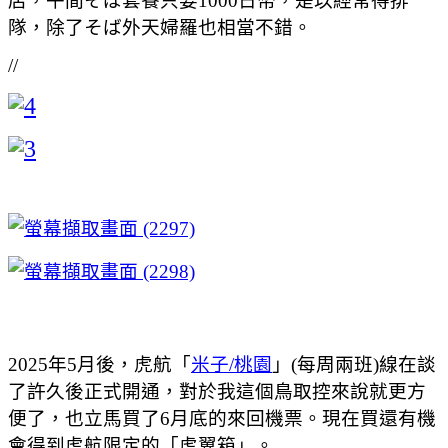
店，午間そば套餐只要1000日幣，是以經常得排
隊，除了そば外天婦羅也相當不錯。
//
2025年5月後，虎航「
米子/桃園
」(每周兩班)線在談
了許久後正式開通，對於我這個鳥取控來說就更方
便了，也立馬買了6月底的來回機票。現在買還有機
會得到虎航限定的「虎翼箱」。