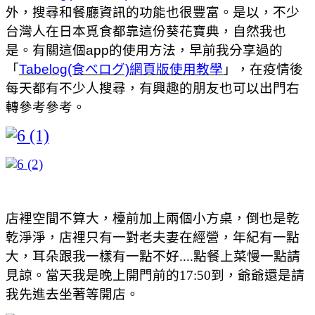
外，搜尋和餐廳資訊的功能也很豐富。是以，不少
台灣人在日本覓食都靠這份葵花寶典，自然我也
是。有關這個app的使用方法，早前我分享過的
「
Tabelog(食べログ)網頁版使用教學
」，在疫情後
每天都有不少人搜尋，有興趣的朋友也可以出門右
轉參考參考。
店裡空間不算大，檯前加上兩個小方桌，倒也是乾
乾淨淨，店裡只有一對老夫妻在經營，年紀有一點
大，耳朵跟我一樣有一點不好....點餐上菜慢一點請
見諒。當天我是晚上開門前的17:50到，爺爺還是請
我先進去坐著等開店。