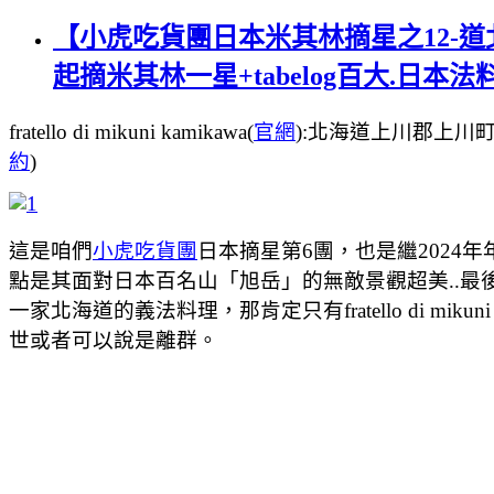
【小虎吃貨團日本米其林摘星之12-道北旭川美
起摘米其林一星+tabelog百大.日本
fratello di mikuni kamikawa(
官網
):北海道上川郡上川町菊水旭
約
)
這是咱們
小虎吃貨團
日本摘星第6團，也是繼2024
點是其面對日本百名山「旭岳」的無敵景觀超美..最
一家北海道的義法料理，那肯定只有fratello di 
世或者可以說是離群。