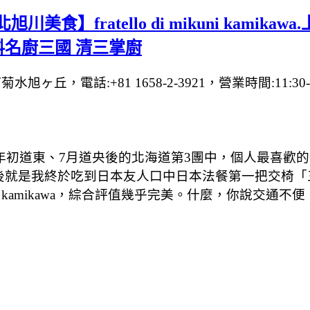
食】fratello di mikuni kamik
法料名廚三國 清三掌廚
ヶ丘，電話:+81 1658-2-3921，營業時間:11:30-14
年年初道東、7月道央後的北海道第3團中，個人最喜歡的一
後就是我終於吃到日本友人口中日本法餐第一把交椅「三
mikuni kamikawa，綜合評值幾乎完美。什麼，你