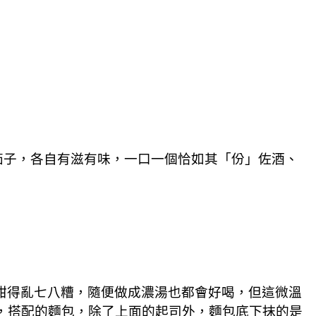
茄子，各自有滋有味，一口一個恰如其「份」佐酒、
甜得亂七八糟，隨便做成濃湯也都會好喝，但這微溫
外，搭配的麵包，除了上面的起司外，麵包底下抹的是