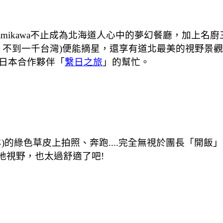
ikuni kamikawa不止成為北海道人心中的夢幻餐廳
幣，不到一千台灣)便能摘星，還享有道北最美的視野景
日本合作夥伴「
繫日之旅
」的幫忙。
色草皮上拍照、奔跑....完全無視於團長「開飯」的呼喊..
雲綠地視野，也太過舒適了吧!