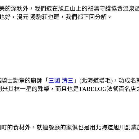
美的深秋外，我們還在旭丘山上的祕湯守護協會溫泉
也好，湯元 湧駒荘也罷，我們都下回分解。
得法國最高騎士勳章的廚師「
三國
清三
」(北海道增毛)，功成
並旋即得到米其林一星的殊榮，而且也是TABELOG法餐百名
盡可能的採用上川町的食材外，就連餐廳的家俱也是用北海道旭川創業