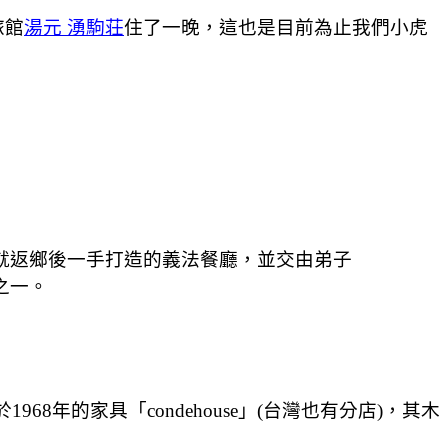
旅館
湯元 湧駒荘
住了一晚，這也是目前為止我們小虎
名就返鄉後一手打造的義法餐廳，並交由弟子
店之一。
於1968年的家具「condehouse」(台灣也有分店)，其木