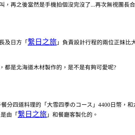
再之後當然是手機拍個沒完沒了...再次無視團長合照的
繫日之旅
長及日方「
」負責設計行程的兩位正妹比
，都是北海道木材製作的，是不是有夠可愛呢?
位出手意料的平實，午餐分四道料理的「大雪四季のコース」440
繫日之旅
單是由「
」和餐廳客製化的。