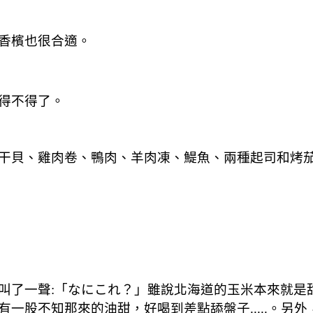
香檳也很合適。
得不得了。
干貝、雞肉卷、鴨肉、羊肉凍、鯷魚、兩種起司和烤
叫了一聲:「なにこれ？」雖說北海道的玉米本來就是
一股不知那來的油甜，好喝到差點舔盤子.....。另