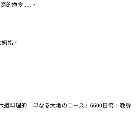
命令.....。
大姆指。
0日幣，和六道料理的「母なる大地のコース」6600日幣，晚餐