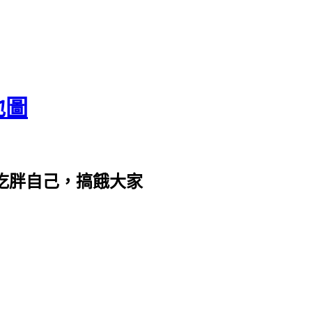
地圖
com。吃胖自己，搞餓大家