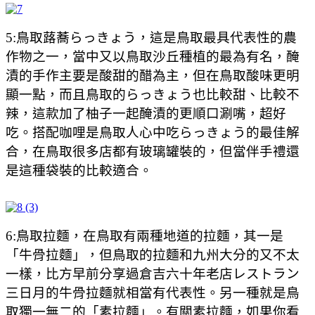
5:鳥取蕗蕎らっきょう，這是鳥取最具代表性的農
作物之一，當中又以鳥取沙丘種植的最為有名，醃
漬的手作主要是酸甜的醋為主，但在鳥取酸味更明
顯一點，而且鳥取的らっきょう也比較甜、比較不
辣，這款加了柚子一起醃漬的更順口涮嘴，超好
吃。搭配咖哩是鳥取人心中吃らっきょう的最佳解
合，在鳥取很多店都有玻璃罐裝的，但當伴手禮還
是這種袋裝的比較適合。
6:鳥取拉麵，在鳥取有兩種地道的拉麵，其一是
「牛骨拉麵」，但鳥取的拉麵和九州大分的又不太
一樣，比方早前分享過倉吉六十年老店
レストラン
三日月的牛骨拉麵就相當有代表性。另一種就是鳥
取獨一無二的「素拉麵」。有關素拉麵，如果你看