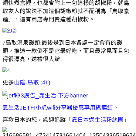
麵快煮盒裡，也都會附上一包這樣的胡椒粉，就鳥
取友人的說法不加這個胡椒粉就不配稱為「鳥取素
麵」，還有商店專門賣這種胡椒粉。
7鳥取溫泉饅頭:最後是到日本各處一定會有的饅
頭，推這一款倒不是它最好吃，而且最常見而且包
得很漂亮，送禮很大辦!
更多
山陰-鳥取 (41)
靠生活JETFI小虎wifi分享器優惠專用碼連結
。
喜歡日本的您，歡迎追蹤「
靠日本過生活粉絲團
」