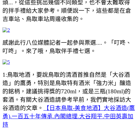
頭...，從這些挑出幾個不同類型，也不會太難取得
的拌手禮給大家參考。順便說一下，這些都是在倉
吉車站、鳥取車站周邊收集的。
感謝此行八位媒體記者一起參與票選....。「叮咚、
叮咚」。來了哦，鳥取伴手禮七選。
1:鳥取地酒，要說鳥取的清酒首推自然是「大谷酒
造」的鷹勇，特別是鳥取特有酒米「強力米」釀造
的銘柄，建議挑得獎的720ml，或是三瓶(180ml)的
套酒。有關大谷酒造請參考早前，我們實地採訪大
谷酒造的文章。
【日本鳥取-美食地酒】大谷酒造(鷹
勇).一百五十年傳承.內閣總理.大谷翔平.中田英壽加
持