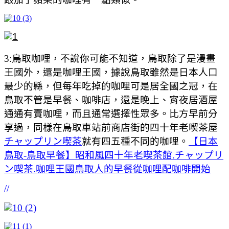
3:鳥取咖哩，不說你可能不知道，鳥取除了是漫畫
王國外，還是咖哩王國，據說鳥取雖然是日本人口
最少的縣，但每年吃掉的咖哩可是居全國之冠，在
鳥取不管是早餐、咖啡店，還是晚上、宵夜居酒屋
通通有賣咖哩，而且通常選擇性眾多。比方早前分
享過，同樣在鳥取車站前商店街的四十年老喫茶屋
チャップリン喫茶
就有四五種不同的咖哩。
【日本
鳥取-鳥取早餐】昭和風四十年老喫茶館.チャップリ
ン喫茶.咖哩王國鳥取人的早餐從咖哩配咖啡開始
//