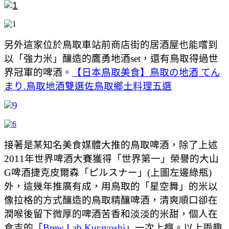
另外這家位於鳥取車站前商店街的居酒屋也能嚐到
以「強力米」釀造的鷹勇地酒set，還有鳥取得過世
界冠軍的啤酒。
【日本鳥取美食】鳥取の地酒 てん
まり.鳥取地酒雙選佐鳥取鄉土料理五選
接著是某知名美食媒體大推的鳥取啤酒，除了上述
2011年世界啤酒大賽獲得「世界第一」榮譽的大山
G啤酒捷克皮爾森「ピルスナー」(上圖左邊綠瓶)
外，這幾年推廣有成，用鳥取的「星空舞」的米以
像拉格的方式釀造的鳥取精釀啤酒，清爽順口卻在
潤喉後留下微厚的啤酒苦香和淡淡的米甜，個人在
倉吉的「
Brew Lab Kurayoshi
」一次上癮。以上兩趣