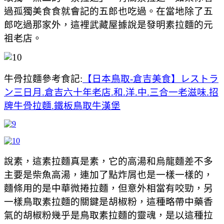
過孤獨美食食就會記的五郎也吃過。在當地除了五
郎吃過那家外，這裡武藏屋據說是發明素拉麵的元
祖老店。
牛骨拉麵參考食記:
【日本鳥取-倉吉美食】レストラ
ン三日月.倉吉六十年老店.和.洋.中.三合一老滋味.招
牌牛骨拉麵.鐵板鳥取牛漢堡
說素，這素拉麵真是素，它的高湯和烏龍麵差不多
主要是柴魚高湯，連加了點炸屑也是一樣一樣的，
麵條用的是中華微捲拉麵，但意外相當有咬勁，另
一樣鳥取素拉麵的關鍵是胡椒粉，這種略帶中藥香
氣的胡椒粉幾乎是鳥取素拉麵的靈魂，是以這種拉