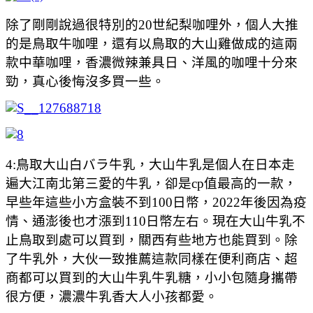
除了剛剛說過很特別的20世紀梨咖哩外，個人大推
的是鳥取牛咖哩，還有以鳥取的大山雞做成的這兩
款中華咖哩，香濃微辣兼具日、洋風的咖哩十分來
勁，真心後悔沒多買一些。
4:鳥取大山白バラ牛乳，大山牛乳是個人在日本走
遍大江南北第三愛的牛乳，卻是cp值最高的一款，
早些年這些小方盒裝不到100日幣，2022年後因為疫
情、通澎後也才漲到110日幣左右。現在大山牛乳不
止鳥取到處可以買到，關西有些地方也能買到。除
了牛乳外，大伙一致推薦這款同樣在便利商店、超
商都可以買到的大山牛乳牛乳糖，小小包隨身攜帶
很方便，濃濃牛乳香大人小孩都愛。