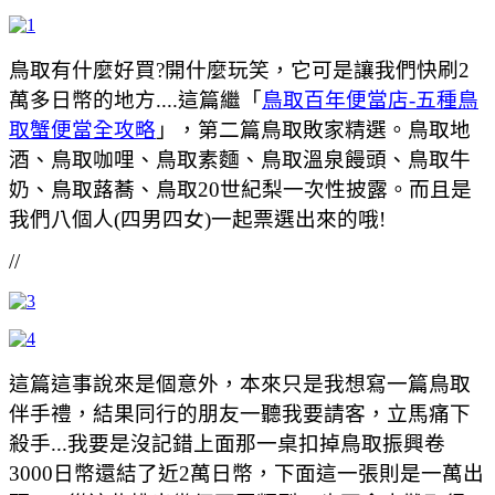
鳥取有什麼好買?開什麼玩笑，它可是讓我們快刷2
萬多日幣的地方....這篇繼「
鳥取百年便當店-五種鳥
取蟹便當全攻略
」，第二篇鳥取敗家精選。鳥取地
酒、鳥取咖哩、鳥取素麵、鳥取溫泉饅頭、鳥取牛
奶、鳥取蕗蕎、鳥取20世紀梨一次性披露。而且是
我們八個人(四男四女)一起票選出來的哦!
//
這篇這事說來是個意外，本來只是我想寫一篇鳥取
伴手禮，結果同行的朋友一聽我要請客，立馬痛下
殺手...我要是沒記錯上面那一桌扣掉鳥取振興卷
3000日幣還結了近2萬日幣，下面這一張則是一萬出