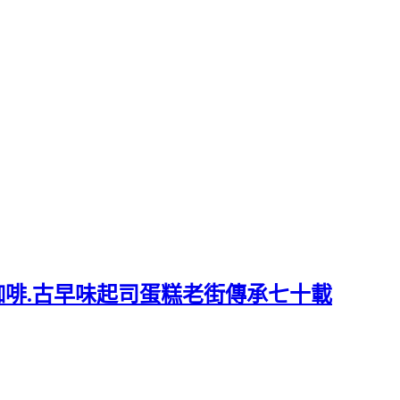
咖啡.古早味起司蛋糕老街傳承七十載