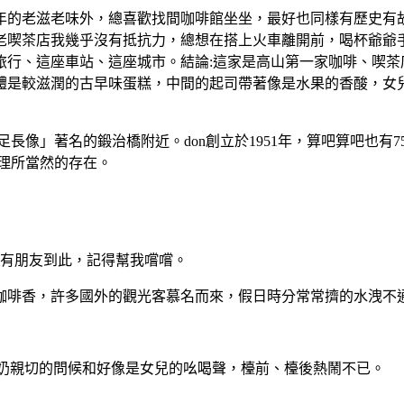
年的老滋老味外，總喜歡找間咖啡館坐坐，最好也同樣有歷史有
老喫茶店我幾乎沒有抵抗力，總想在搭上火車離開前，喝杯爺爺
旅行、這座車站、這座城市。結論:這家是高山第一家咖啡、喫茶
體是較滋潤的古早味蛋糕，中間的起司帶著像是水果的香酸，女
長像」著名的鍛治橋附近。don創立於1951年，算吧算吧也有
理所當然的存在。
若有朋友到此，記得幫我嚐嚐。
咖啡香，許多國外的觀光客慕名而來，假日時分常常擠的水洩不
奶奶親切的問候和好像是女兒的吆喝聲，檯前、檯後熱鬧不已。