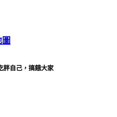
地圖
com。吃胖自己，搞餓大家