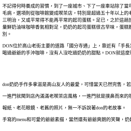
不記得何時養成的習慣，到了一座城市、下了一座車站除了當
毛病，選項則從咖啡館變成喫茶店，特別是超過五十年以上的
三明治，又或平常得不能再平常的起司蛋糕。足已，之於這趟
量鮮奶油味咖啡香氣相對足，奶奶的起司蛋糕很古早味，蛋糕
別。
DON位於高山老街主要的道路「國分寺通」上，靠近有「手長足
喝過爺爺的手沖咖啡，沒有人沒吃過奶奶的甜點。DON就這麼
don奶奶手作多拿滋是高山友人的最愛，可惜當天已然完售，
一進門就聞到店內滿滿老喫茶店風格，一進門就是撲鼻而來的
報紙、老花眼鏡、老舊的照片，無一不訴說著don的老故事。
手寫的menu和可愛的爺爺素描，當然還有爺爺爽朗的笑聲，