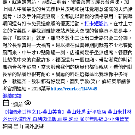
離，魷魚螺肉蒜、 龍蝦三明治、蜜棗煨肉等經典台灣味，加
上國人中餐最愛的台式櫻桃片皮鴨和視味覺創意滿滿的火焰豬
腱骨，以及手沖麻婆豆腐，全都能以輕鬆的價格享用，新開幕
期間還有打卡免費送龍蝦的優惠活動。
打卡短影片
。在寸土寸
金的信義區，要找到離捷運站周邊大空間的餐廳真不是易事，
幸好「四味軒」就是，離忠孝敦化三號出口走路只要三分鐘，
對於長輩真是一大福音。是以還在試營運期間就有不少老饕聞
風而來，中午才12點剛過一刻，店裡就幾乎坐無虛席。餐廳內
比想像中來的寬敝許多，裡面還有一個包廂。帶點潮意的時尚
風適合各年齡層，當天服務我們的店員也都很親切，看他們對
長輩的點餐也很有耐心。餐廳的料理選擇遠比我想像中多得
多，就連茶、飲料都有好幾頁，翻到手軟(笑)。詳細菜單請參
考官網連結。2026菜單
https://reurl.cc/1l4W49
繼續閱讀
1週前
【韓國米其林之11-釜山美食】釜山灶房 新平總店.釜山米其林
必比登.濃郁乳白豬肉湯飯.血腸.泡菜.咖啡無限續.24小時營業
韓國-釜山
國外旅遊