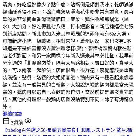
清爽，好吃但好像少了點什麼，沾醬倒是頗對我味；乾麵滿滿
鵝油酥香得不得了；鵝血糕薄切灑滿花生粉非常有誠意，最喜
歡的是韮菜鵝血香滑微微脆口，韮菜、鵝油酥和那鍋湯（過
水）大加分，好吃得亂七八糟！打卡短影音。新店捷運從七張
到新店站間，新北市加入米其林戰局的這兩年就有6家入選，
可謂新店小吃一級戰區。相對來說，蘆州居然一家也沒有..不
知道是不是評審都沒去蘆洲還怎樣(笑)。碧潭橋頭鵝肉就在新
店老街對面，和另一家同樣今年新入選米其林必比登，我早前
分享過的「北鴨鴨肉羹」隔著大馬路相對。胃口好的，食量大
的，可以兩家一起解決。店面很新，很舒適，感覺應該是重新
裝潢過，點餐、送餐的大姐頗客氣。鵝肉只有一種看起來像燻
鵝，並沒有一般常見的白斬鵝，大姐說這裡的鵝肉都是當天現
宰的，鵝肉可以選自己喜歡的部位切，當然前提是還沒賣完的
話。其他的料理跟一般鵝肉店倒沒啥特別不同，除了有烤鯖魚
外。
繼續閱讀
3週前
【tabelog百名店之58-長崎五島美食】和風レストラン 望月.福