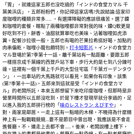
「胃」，就連這家五郎也沒吃過的「インドの食堂カマル 千
葉美浜店」，五郎粉粉們，你記得這家店嗎?先說結論:這家印
度咖哩的種類非常多…. ，有選擇障礙的應該很痛苦。選了饢
和咖哩的套餐，瞎點了兩種咖哩都非常對我的味，饢Q軟更是
好吃到不行，餅香、油甜就算單吃也美味、沾著咖哩如虎添
翼。配餐沙拉很一般，五郎也有喝的芒果拉希挺好喝，加點的
肉串偏乾，咖哩小籠包頗特別。
打卡短影片
。インドの食堂カ
マル登場於第7季第十一話，離千葉站有一點距離，要跟五郎
一樣搭京成千葉線的西登戶站下車，步行大約是七到八分鐘可
達。這裡有一個千葉上千戶的大型住宅區「千葉ガーデンタウ
ン」，一出車站的大馬路就可以看見。如果你有印象，該集
(第7季第十一話)，五郎來到這就是受「インドの食堂カマ
ル」的老闆所託，本來五郎想留下來吃印度咖哩，但那時是非
營業時間所以五郎沒吃到，於是下樓才發現早就分享過的，足
以進入我的五郎排行榜的「
味のレストラン えびすや
」。
對，兩家是鄰居。一走上這有一點暗的木梯，不曉得為什麼精
神上有一點戰戰競競...要不是節目中曾出現，我應該是不會走
進餐廳。不，連走上去都不會.....。後來，老闆說樓上樓下，
掛在牆上的畫都是他畫的。餐廳有一點昏暗，有一點老餐廳的