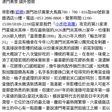
澳門美食
國外旅遊
帝影樓(
官網
):澳門氹仔廣東大馬路786、798、816及840號新濠
鋒酒店11樓，電話:+853 2886 8868，營業時間:12:00-
15:00/18:00-22:00這家是我們「
小虎吃貨團
」攻克的第21家澳
門星級米其林，而在最新版的2026澳門米其林21家中，也僅剩
2026新入榜的「當奧豐素1890」及2025年入榜的「鮨吉祥宮
川」，並且有機會在今年12月澳門米其林第12團完成全制霸。
先直接說帝影樓的結論:以份量來說真的超飽，前菜到甜點，
我大概說了七八次蠻好吃的，傳統的粵菜上，在食材、味覺上
添了若隱若現的視味覺新意。最喜歡的是花膠拆魚𡙡，湯濃鮮
美，花膠厚Q口感相當好；燉牛脥肉配炸鍋巴添口感，加烤鳳
梨加酸甜頗為有趣；名字長到要換口氣才唸得完的老粵菜金錢
魚肚，柚子皮處理的非常好，尼泊爾岩米口感好特別；雪燕椰
皇燉奶凍水嫩清新透爽甜，我喜歡。帝影樓位於台灣人可能不
是那麼熟悉的新濠鋒，但建於2007年的新濠鋒可是當年第一座
六星級的飯店(皇冠大飯店)，據說當時代言的是如日中天的周
潤發。它位於氹仔的最北端，離如今最熱鬧繁華，六星級飯店
林立的中心有一點距離。要說澳門粵菜當然如過江之鯽，若以