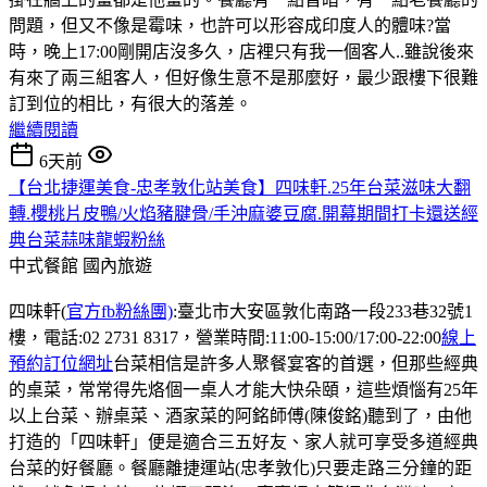
問題，但又不像是霉味，也許可以形容成印度人的體味?當
時，晚上17:00剛開店沒多久，店裡只有我一個客人..雖說後來
有來了兩三組客人，但好像生意不是那麼好，最少跟樓下很難
訂到位的相比，有很大的落差。
繼續閱讀
6天前
【台北捷運美食-忠孝敦化站美食】四味軒.25年台菜滋味大翻
轉.櫻桃片皮鴨/火焰豬腱骨/手沖麻婆豆腐.開幕期間打卡還送經
典台菜蒜味龍蝦粉絲
中式餐館
國內旅遊
四味軒(
官方fb粉絲團)
:臺北市大安區敦化南路一段233巷32號1
樓，電話:02 2731 8317，營業時間:11:00-15:00/17:00-22:00
線上
預約訂位網址
台菜相信是許多人聚餐宴客的首選，但那些經典
的桌菜，常常得先烙個一桌人才能大快朵頤，這些煩惱有25年
以上台菜、辦桌菜、酒家菜的阿銘師傅(陳俊銘)聽到了，由他
打造的「四味軒」便是適合三五好友、家人就可享受多道經典
台菜的好餐廳。餐廳離捷運站(忠孝敦化)只要走路三分鐘的距