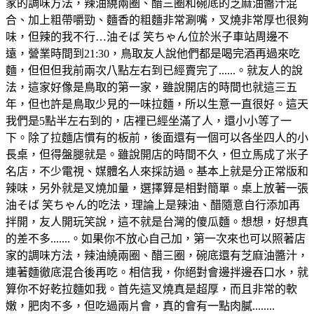
家的調味方法，辣油繞兩圈、醋三圈和碗底的芝麻油醬汁混
合、加上粗帶嚼勁、麵香的粗麵非常涮嘴，叉燒非常厚也很夠
味，但辣的我不行…油そば 笑ちゃん位於米子車站周邊不
遠，營業時間到21:30，鳥取友人說他們都是喝完酒再過來吃
麵，但但但我前兩次八點左右到已經賣完了......。就友人的說
法，這家好像是鳥取的第一家，雖說開店的時間也就這三五
年，但也許是鳥取少見的一味拉麵，所以生意一直很好。這天
我們是5點半左右到的，店裡已經坐滿了人，還小小等了一
下。除了拉麵店慣有的板前，後面還有一個可以各坐四人的小
長桌，但得盤腿就是。雖說開店的時間不久，但立馬成了米子
名店，不少電視、媒體名人來採訪過。基本上就是分正常版和
辣味，另外就是叉燒加量，選擇算是相對簡單。桌上放著一張
油そば 笑ちゃん的吃法，理論上是辣油、醋隨意自行添加再
拌開，友人開玩笑說，這不就是台灣的傻瓜麵。想想，好想真
的差不多.......。如果你不放心自己加，第一次來也可以照著店
家的調味方法，辣油繞兩圈、醋三圈，碗底還有芝麻油醬汁，
連著麵徹底混合後再吃。相信我，你絕對會邊拌邊吞口水，就
算你不好乾拉麵如我。首先這叉燒真是超厚，而且非常的軟
嫩，肥肉不多，但吃過兩片會，真的會有一點肉膩........