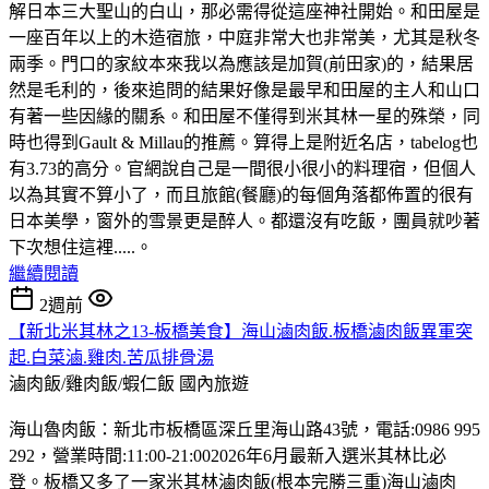
解日本三大聖山的白山，那必需得從這座神社開始。和田屋是
一座百年以上的木造宿旅，中庭非常大也非常美，尤其是秋冬
兩季。門口的家紋本來我以為應該是加賀(前田家)的，結果居
然是毛利的，後來追問的結果好像是最早和田屋的主人和山口
有著一些因緣的關系。和田屋不僅得到米其林一星的殊榮，同
時也得到Gault & Millau的推薦。算得上是附近名店，tabelog也
有3.73的高分。官網說自己是一間很小很小的料理宿，但個人
以為其實不算小了，而且旅館(餐廳)的每個角落都佈置的很有
日本美學，窗外的雪景更是醉人。都還沒有吃飯，團員就吵著
下次想住這裡.....。
繼續閱讀
2週前
【新北米其林之13-板橋美食】海山滷肉飯.板橋滷肉飯異軍突
起.白菜滷.雞肉.苦瓜排骨湯
滷肉飯/雞肉飯/蝦仁飯
國內旅遊
海山魯肉飯：新北市板橋區深丘里海山路43號，電話:0986 995
292，營業時間:11:00-21:002026年6月最新入選米其林比必
登。板橋又多了一家米其林滷肉飯(根本完勝三重)海山滷肉