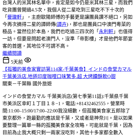
台灣人的米其林名單中，肯定是如今仍是米其林三星，而我們
吃貨團曾開過4.5次，我個人從二星吃到三星吃不下十次的
「
譽瓏軒
」，主廚歐陽師傅的手藝更是讓團員讚不絕口，另如
今再次摘得二星的譚師傳(
譚卉
)，那也是團員口中澳門粵菜的
極品。當然位於本島，我們也吃過三四次的「
永利軒
」也值得
一訪。但要是問起老澳門人，沒準「帝影樓」才是他們年節宴
客的首選，其地位不可謂不高。
繼續閱讀
5天前
【孤獨的美食家實訪第114家-千葉美食】インドの食堂カマル
千葉美浜店.地道印度咖哩口味繁多.超 大烤饢酥軟Q甜
關東－千葉縣
國外旅遊
インドの食堂カマル 千葉美浜店(第七季第11話):千葉県千葉
市美浜区幸町１丁目１８−1，電話:+81432462555，營業時
間:11:00–15:00/17:00–22:00我沒細數，但孤獨美食家五郎除了
東京都外，跑最勤的應該是千葉，又或者是神奈川。是以如果
要整理一篇單一縣的孤獨美食家全攻略，可能就是千葉，因為
目前為止我大概只剩一兩家沒吃到，其他十多家都全數入