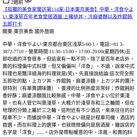
2週前
【孤獨的美食家實訪第114家-日本東京美食】中華・洋食やよ
い.東淺草百年老食堂居酒屋.上豬排丼、冷麻婆麵以及炸餛飩.
五郎打卡
關東-東京美食
國外旅遊
中華・洋食やよい:東京都台東区浅草5-60-1，電話:+81 3-
3872-7710，營業時間:11:30–15:00、17:00–20:00(星期四休)五
郎吃過的洋食很多，但這家有一點不同，除了是百年老店外，
賣的料理偏中式料理，但又偏偏叫「洋食」，不過，說來中式
料理也是飄洋過海的料理就是(笑)。先直接說結論:這次完全照
五郎吃的點，上カツ丼、炸餛飩、麻婆涼麵。上カツ丼的醬汁
很特別（有單賣調味醬），蛋液的比例熟度非常好；炸餛飩好
香好酥；麻婆涼麵我比較無感。中華・洋食やよい位於東淺
草，也有人管它叫奧淺草，大概介於淺草寺和三之輪間，但在
地理的分類上屬於三之輪。這附近有不少酒店，來來往往的計
程車不少，而據說中華・洋食やよい就是計程車司機，酒店的
首選。而在料理上的選擇，也就微微偏向是居酒屋，雖說店的
名字是「洋食」......。店外是帶點暖意的中、洋風，和賣的料