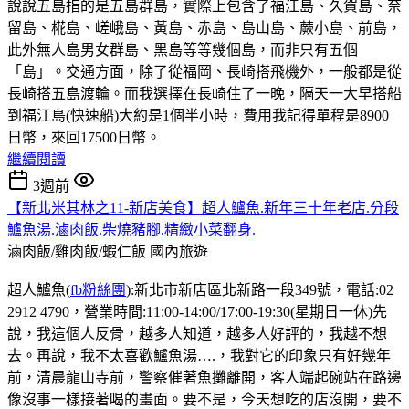
說說五島指的是五島群島，實際上包含了福江島、久賀島、奈
留島、椛島、嵯峨島、黃島、赤島、島山島、蕨小島、前島，
此外無人島男女群島、黑島等等幾個島，而非只有五個
「島」。交通方面，除了從福岡、長崎搭飛機外，一般都是從
長崎搭五島渡輪。而我選擇在長崎住了一晚，隔天一大早搭船
到福江島(快速船)大約是1個半小時，費用我記得單程是8900
日幣，來回17500日幣。
繼續閱讀
3週前
【新北米其林之11-新店美食】超人鱸魚.新年三十年老店.分段
鱸魚湯.滷肉飯.柴燒豬腳.精緻小菜翻身.
滷肉飯/雞肉飯/蝦仁飯
國內旅遊
超人鱸魚(
fb粉絲團
):新北市新店區北新路一段349號，電話:02
2912 4790，營業時間:11:00-14:00/17:00-19:30(星期日一休)先
說，我這個人反骨，越多人知道，越多人好評的，我越不想
去。再說，我不太喜歡鱸魚湯….，我對它的印象只有好幾年
前，清晨龍山寺前，警察催著魚攤離開，客人端起碗站在路邊
像沒事一樣接著喝的畫面。要不是，今天想吃的店沒開，要不