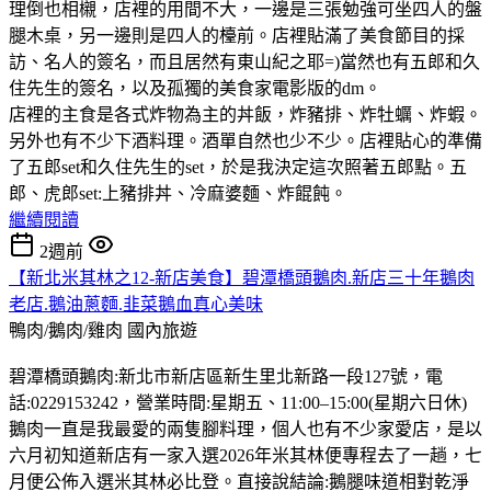
理倒也相櫬，店裡的用間不大，一邊是三張勉強可坐四人的盤
腿木桌，另一邊則是四人的檯前。店裡貼滿了美食節目的採
訪、名人的簽名，而且居然有東山紀之耶=)當然也有五郎和久
住先生的簽名，以及孤獨的美食家電影版的dm。
店裡的主食是各式炸物為主的丼飯，炸豬排、炸牡蠣、炸蝦。
另外也有不少下酒料理。酒單自然也少不少。店裡貼心的準備
了五郎set和久住先生的set，於是我決定這次照著五郎點。五
郎、虎郎set:上豬排丼、冷麻婆麵、炸餛飩。
繼續閱讀
2週前
【新北米其林之12-新店美食】碧潭橋頭鵝肉.新店三十年鵝肉
老店.鵝油蔥麵.韭菜鵝血真心美味
鴨肉/鵝肉/雞肉
國內旅遊
碧潭橋頭鵝肉:新北市新店區新生里北新路一段127號，電
話:0229153242，營業時間:星期五、11:00–15:00(星期六日休)
鵝肉一直是我最愛的兩隻腳料理，個人也有不少家愛店，是以
六月初知道新店有一家入選2026年米其林便專程去了一趟，七
月便公佈入選米其林必比登。直接說結論:鵝腿味道相對乾淨