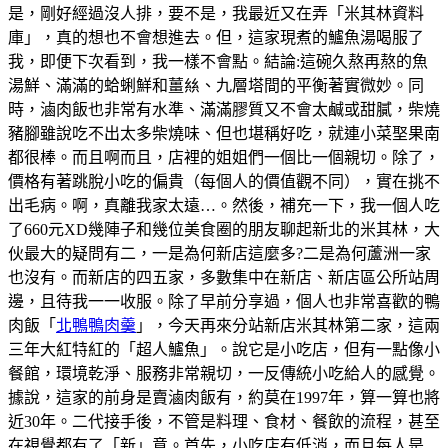
是，剛好經過沒人排，要不是，我最近又在弄「米其林資料
庫」，真的想也不會想進去。但，這家現煮的鱸魚湯喝服了
我，即便下次看到，我一樣不會點。結論:這碗久熬再熬的魚
湯鮮、滿滿的蛤蜊鮮和薑𢇃、九層塔間的平衡著實微妙。同
時，滷肉飯也非常有水準、滿滿膠質又不會太鹹或甜膩，柴燒
豬腳雖說吃不出太多柴燒味、但也堪稱好吃，就連小菜埾果南
都很棒。而且啊而且，店裡的姐姐們一個比一個親切。除了，
價格有著跳脫小吃的偏貴（每個人的價值觀不同），實在挑不
出毛病。啊，真離我家太遠…。然後，補充一下，我一個人吃
了660元XD幾陣子和幾位美食圈的朋友聊起新北的米其林，大
伙最大的疑問有二，一是為何新店這麼多?二是為何蘆洲一家
也沒有。而新店的四五家，多數集中在新店、新店區公所站周
邊，且待我一一收服。除了早前分享過，個人也非常喜歡的鴨
肉飯「
北鴨鴨肉羹
」，今天再來分站新店米其林第二家，這兩
三年大紅特紅的「超人鱸魚」。說它是小吃店，但有一點像小
餐館，環境乾淨、服務非常親切，一反傳統小吃給人的感覺。
據說，這家的前身是賣滷肉飯有，約莫在1997年，算一算也將
近30年。二代接手後，不管是料理、食材、餐飲的流程，甚至
在視覺都有了「新」意。首先，小吃店有低消，而且每人是