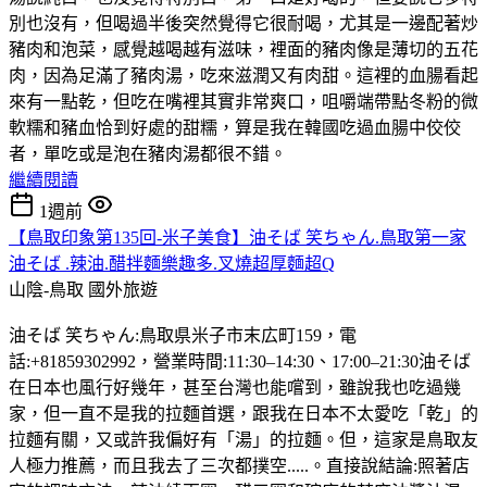
別也沒有，但喝過半後突然覺得它很耐喝，尤其是一邊配著炒
豬肉和泡菜，感覺越喝越有滋味，裡面的豬肉像是薄切的五花
肉，因為足滿了豬肉湯，吃來滋潤又有肉甜。這裡的血腸看起
來有一點乾，但吃在嘴裡其實非常爽口，咀嚼端帶點冬粉的微
軟糯和豬血恰到好處的甜糯，算是我在韓國吃過血腸中佼佼
者，單吃或是泡在豬肉湯都很不錯。
繼續閱讀
1週前
【鳥取印象第135回-米子美食】油そば 笑ちゃん.鳥取第一家
油そば .辣油.醋拌麵樂趣多.叉燒超厚麵超Q
山陰-鳥取
國外旅遊
油そば 笑ちゃん:鳥取県米子市末広町159，電
話:+81859302992，營業時間:11:30–14:30、17:00–21:30油そば
在日本也風行好幾年，甚至台灣也能嚐到，雖說我也吃過幾
家，但一直不是我的拉麵首選，跟我在日本不太愛吃「乾」的
拉麵有關，又或許我偏好有「湯」的拉麵。但，這家是鳥取友
人極力推薦，而且我去了三次都撲空.....。直接說結論:照著店