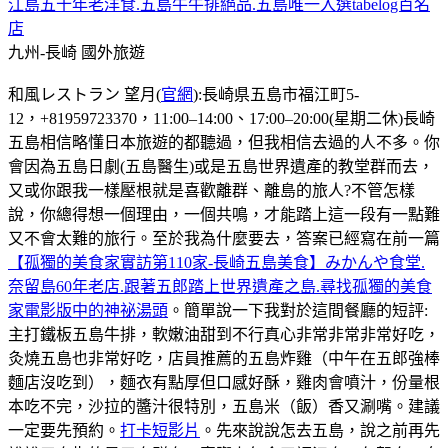
江島五十年老洋食.五島牛牛排絕品.五島唯一入選tabelog百名
店
九州-長崎
國外旅遊
和風レストラン 望月(
官網
):長崎県五島市福江町5-
12，+81959723370，11:00–14:00、17:00–20:00(星期二休)長崎
五島相信略懂日本旅遊的都聽過，但我相信去過的人不多。你
會因為五島日劇(五島醫生)或是五島世界遺產的教堂群而去，
又或你跟我一樣壓根就是喜歡離群、離島的旅人?不管怎樣
說，你總得想一個理由，一個共鳴，才能踏上這一段有一點難
又不會太難的旅行。至於我為什麼要去，答案已經寫在前一篇
【孤獨的美食家實訪第110家-長崎五島美食】みかんや食堂.
奈留島60年老店.跟著五郎踏上世界遺產之島.尋找孤獨的美食
家電影版中的神祕湯頭
。簡單說一下我對於這間餐廳的短評:
主打鐵板五島牛排，軟嫩油甜到不行真心非常非常非常好吃，
灸燒五島也非常好吃，店員推薦的五島炸雞（中午在五郎強棒
麵店沒吃到），麵衣有點厚但口感好酥，雞肉會噴汁，份量根
本吃不完，沙拉的醬汁很特別，五島米（飯）香又涮嘴。建議
一定要先預約。
打卡短影片
。先來說說怎去五島，說之前再先