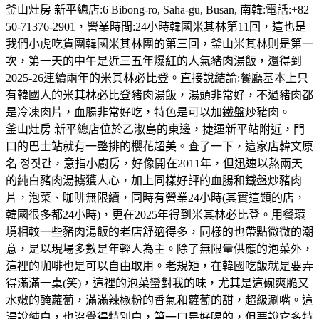
釜山灶房 新平總店:6 Bibong-ro, Saha-gu, Busan, 南韓:電話:+82
50-71376-2901，營業時間:24小時韓國米其林第11回，這也是
我們小虎吃貨團韓國米其林團的第三回，釜山米其林則是第一
次，第一天的中午是近三五年爆紅的人氣豬肉湯飯，還得到
2025-26連續兩年的米其林必比登。直接說結論:餐廳基本上只
有韓國人的米其林必比登豬肉湯飯，湯頭非常好，不過豬肉都
是冷凍肉片，血腸非常好吃，特色是可以加鐵盤炒豬肉。
釜山灶房 新平總店位於乙淑島的東邊，捷運新平站附近，門
口的巴士站就有一整排的櫻花超美。查了一下，這家店韓文原
名 정짓간，意指小廚房，好像開在2011年，但迅速以熬兩天
的純白豬肉湯擄獲人心，加上同樣好評的血腸和鐵盤炒豬肉
片，泡菜、咖啡無限續，同時有營業24小時(其實這類的店，
韓國很多都24小時)，更在2025年得到米其林必比登。用餐環
境相較一些豬肉湯飯的老店舒適得多，同樣的也帶點微微的潮
意，是以現場多數是年輕人為主。除了無限量供應的泡菜外，
這裡的咖啡也是可以自由取用。老規矩，在韓國吃飯就是要弄
得滿滿一桌(笑)，這裡的泡菜蠻對我的味，尤其是這碗爽脆又
水嫩的醃蘿蔔，滿滿辣椒粉的香氣和蘿蔔的甜，超級涮嘴。這
湯說純白，也沒覺得特別白，第一口是好喝的，但要說它多特