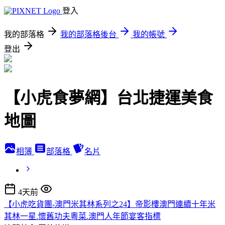
登入
我的部落格
我的部落格後台
我的帳號
登出
【小虎食夢網】台北捷運美食
地圖
相簿
部落格
名片
4天前
【小虎吃貨團-澳門米其林系列之24】帝影樓澳門連續十年米
其林一星.懷舊功夫粵菜.澳門人年節宴客指標