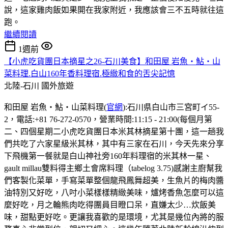
說，這家雞肉飯如果開在我家附近，我應該會三不五時就往這
跑。
繼續閱讀
1週前
【小虎吃貨團日本摘星之26-石川美食】和田屋 岩魚・鮎・山
菜料理.白山160年香料理宿.極緻和食的舌尖記憶
北陸-石川
國外旅遊
和田屋 岩魚・鮎・山菜料理(
官網
):石川県白山市三宮町イ55-
2，電話:+81 76-272-0570，營業時間:11:15 - 21:00(每個月第
二、四個星期二小虎吃貨團日本米其林摘星第十團，這一趟我
們共吃了六家星級米其林，其中有三家在石川，今天先來分享
下飛機第一餐就是白山神社旁160年料理宿的米其林一星、
gault millau雙料得主鄉土會席料理（tabelog 3.75)感謝主廚幫我
們客製化菜單，手寫菜單整個龍飛鳳舞超美，生魚片的梅肉醬
油特別又好吃，八吋小菜樣樣精緻美味，爐烤香魚怎麼可以這
麼好吃，月之輪熊肉吃得團員目瞪口呆，直嫌太少…炊飯美
味，甜點更好吃。更讓我喜歡的是環境，尤其是幾位內將的服