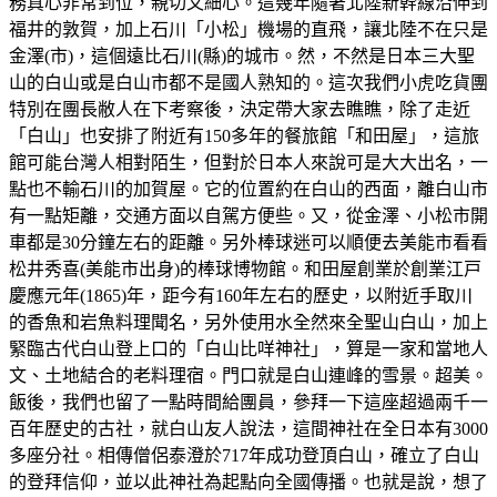
務真心非常到位，親切又細心。這幾年隨著北陸新幹線沿伸到
福井的敦賀，加上石川「小松」機場的直飛，讓北陸不在只是
金澤(市)，這個遠比石川(縣)的城市。然，不然是日本三大聖
山的白山或是白山市都不是國人熟知的。這次我們小虎吃貨團
特別在團長敝人在下考察後，決定帶大家去瞧瞧，除了走近
「白山」也安排了附近有150多年的餐旅館「和田屋」，這旅
館可能台灣人相對陌生，但對於日本人來說可是大大出名，一
點也不輸石川的加賀屋。它的位置約在白山的西面，離白山市
有一點矩離，交通方面以自駕方便些。又，從金澤、小松市開
車都是30分鐘左右的距離。另外棒球迷可以順便去美能市看看
松井秀喜(美能市出身)的棒球博物館。和田屋創業於創業江戸
慶應元年(1865)年，距今有160年左右的歷史，以附近手取川
的香魚和岩魚料理聞名，另外使用水全然來全聖山白山，加上
緊臨古代白山登上口的「白山比咩神社」，算是一家和當地人
文、土地結合的老料理宿。門口就是白山連峰的雪景。超美。
飯後，我們也留了一點時間給團員，參拜一下這座超過兩千一
百年歷史的古社，就白山友人說法，這間神社在全日本有3000
多座分社。相傳僧侶泰澄於717年成功登頂白山，確立了白山
的登拜信仰，並以此神社為起點向全國傳播。也就是說，想了