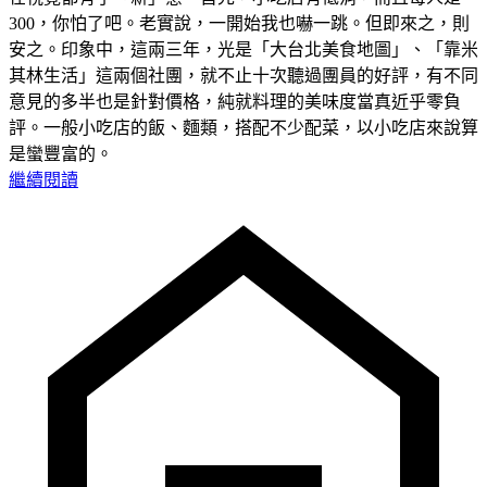
300，你怕了吧。老實說，一開始我也嚇一跳。但即來之，則
安之。印象中，這兩三年，光是「大台北美食地圖」、「靠米
其林生活」這兩個社團，就不止十次聽過團員的好評，有不同
意見的多半也是針對價格，純就料理的美味度當真近乎零負
評。一般小吃店的飯、麵類，搭配不少配菜，以小吃店來說算
是蠻豐富的。
繼續閱讀