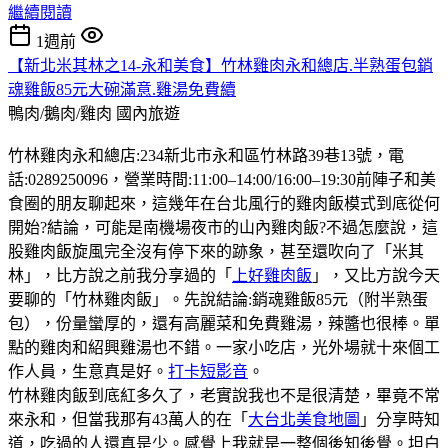
繼續閱讀
1週前
【新北米其林之14-永和美食】竹林雞肉永和總店.半熟蛋包銷
魂雞飯85元大碗滿意.雞湯免費續
鴨肉/鵝肉/雞肉
國內旅遊
竹林雞肉永和總店:234新北市永和區竹林路39巷13號，電
話:0289250096，營業時間:11:00–14:00/16:00–19:30前陣子和美
食圈的朋友聊起來，這幾年在台北風行的雞肉飯模式到底從何
開始?結論，可能是南機場夜市的山內雞肉飯?不過怎麼說，這
股雞肉飯旋風完全沒有停下來的跡象，甚至還吹向了「米其
林」，比方說之前我分享過的「
上好雞肉飯
」，又比方說今天
要聊的「竹林雞肉飯」。先說結論:銷魂雞飯85元（附半熟蛋
包），份量蠻厚的，還有高麗菜和免費雞湯，辣醬也很棒。單
點的雞肉和紹興雞湯也不錯。一家小吃店，光外場就十來個工
作人員，生意真是好。
打卡短影音
。
竹林雞肉飯到底紅多久了，老實說我也不是很清楚，畢竟不常
來永和，但當我那有43萬人的在「
大台北美食地圖
」分享時知
道，吃過的人還真是少。感覺上我就是一整個後知後覺。坦白