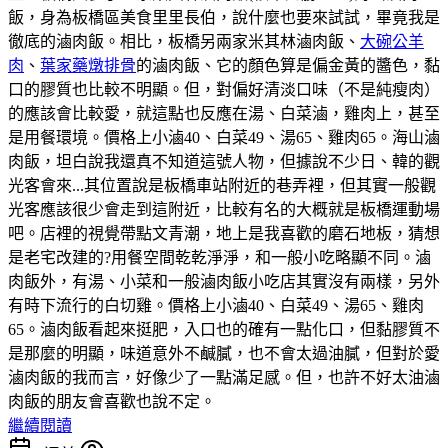
飯，身為板橋區美食里里長伯，說什麼也要來試試，畢竟我是
徹底的滷肉飯。相比，板橋另兩家米其林滷肉飯、
大碗公羊
肉
、
葉家藥燉排骨
的滷肉飯、它的顏色算是偏金黃的醬色，黏
口的膠質也比較不明顯。但，對偏好清淡口味（不是純瘦肉）
的應該會比較愛，就這點也反應在湯、白菜滷，雞肉上，甚至
是用餐環境。價格上小滷40、白菜49、湯65、雞肉65。海山滷
肉飯，坦白說我還真不知道這號人物，但據說不少日、韓的觀
光客會來...其位置說是板橋車站附近的巷弄裡，但其實一般觀
光客應該很少會走到這附近，比較有名的大概就是板橋運動場
吧。店裡的視覺帶點文青潮，地上是我喜歡的磨石地板，猜想
是老宅改建的?用餐空間乾乾淨淨，和一般小吃略顯不同。滷
肉飯外，有湯、小菜和一般滷肉飯小吃店其實沒有兩樣，另外
有時下流行的白切雞。價格上小滷40、白菜49、湯65、雞肉
65。滷肉飯看起來挺肥，入口也的確有一點化口，但黏膠質不
是那麼的明顯，味道意外不鹹膩，也不會太過油膩，但對於愛
滷肉飯的我而言，好像少了一點滿足感。但，也許不好太油滷
肉飯的朋友會喜歡也說不定。
繼續閱讀