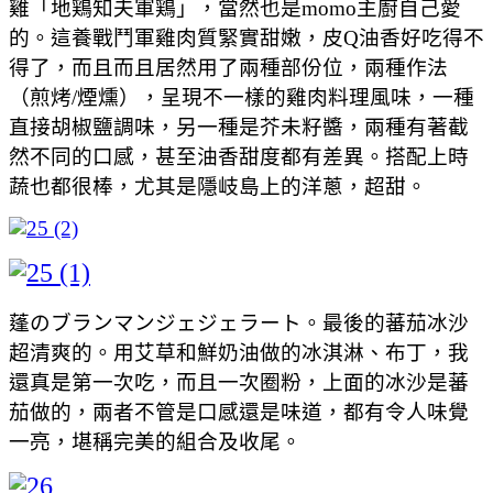
雞「地鶏知夫軍鶏」，當然也是momo主廚自己愛
的。這養戰鬥軍雞肉質緊實甜嫩，皮Q油香好吃得不
得了，而且而且居然用了兩種部份位，兩種作法
（煎烤/煙燻），呈現不一樣的雞肉料理風味，一種
直接胡椒鹽調味，另一種是芥未籽醬，兩種有著截
然不同的口感，甚至油香甜度都有差異。搭配上時
蔬也都很棒，尤其是隱岐島上的洋蔥，超甜。
蓬のブランマンジェジェラート。最後的蕃茄冰沙
超清爽的。用艾草和鮮奶油做的冰淇淋、布丁，我
還真是第一次吃，而且一次圈粉，上面的冰沙是蕃
茄做的，兩者不管是口感還是味道，都有令人味覺
一亮，堪稱完美的組合及收尾。