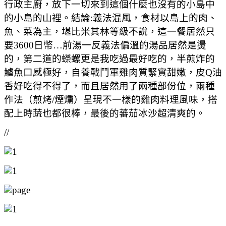
行政主廚，放下一切來到這個什麼也沒有的小島中
的小島的山裡。結論:義法混風，食材以島上的肉、
魚、菜為主，堪比米其林等級不說，這一餐居然只
要3600日幣…前湯一反義法偏溫的湯品居然是燙
的，第二道的蠑螺更是我吃過最好吃的，半煎炸的
鱸魚口感極好，自養戰鬥軍雞肉質緊實甜嫩，皮Q油
香好吃得不得了，而且居然用了兩種部份位，兩種
作法（煎烤/煙燻）呈現不一樣的雞肉料理風味，搭
配上時蔬也都很棒，最後的蕃茄冰沙超清爽的。
//