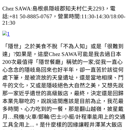
Chez SAWA:島根県隠岐郡知夫村仁夫2293，電
話:+81 50-8885-0767，營業時間:11:30-14:30/18:00-
21:30
「隱世」之於美食不脫「不為人知」或是「很難到
達」?如果是，這麼Chez SAWA可能是我去過日本
200次最值得「隱世餐廳」稱號的一家;從我一直心
心念念的隱岐島回來也好半年，卻一直苦於該從何
處下筆，是被流放的天皇遺址，還是當地相撲、鬥
牛的文化，又或是隱岐絕色大自然之美，又想先說
那一家近乎遺世的高級飯店，最終，決定還是回歸
本業先聊吃的，說說這間應該是目前為止，我花最
多時間、心力吃到的一餐，那是翻山越嶺，披星戴
月…飛機/火車/郵輪/巴士/小艇/計程車能用上的交通
工具全用上...。是什麼樣的因緣讓輕井澤某大飯店