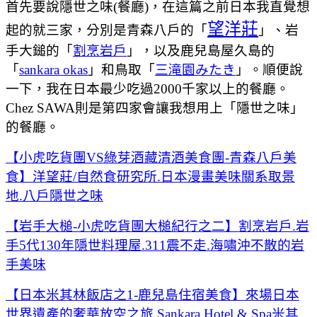
首先要說隱世之味(餐廳)，在這篇之前日本我直覺想
望洋莊
起的就三家，分別是青森八戶的「
」、岩
手大鎚的「
割烹岩戶
」，以及鹿兒島屋久島的
「
sankara okas
」和鳥取「
三滝園みたき
」。順便說
一下，我在日本最少吃過2000千家以上的餐廳。
Chez SAWA則是第四家會讓我想用上「隱世之味」
的餐廳。
【小虎吃貨團VS綠芽酒藏清酒美食團-青森八戶美
食】洋望莊/自然食研究所.日本漫畫美味關系取景
地.八戶隱世之味
【岩手大槌-小虎吃貨團大槌紀行之二】割烹岩戶.岩
手5代130年隱世料理屋.311震不走.海嘯沖不散的岩
手美味
【日本米其林飯店之1-鹿兒島住宿美食】來場日本
世界遺產的奢華放空之旅.Sankara Hotel & Spa米其