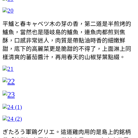
平鱸と春キャベツ木の芽の香，第二道是半煎烤的
鱸魚，當然也是隱岐島的鱸魚，連魚肉都煎到焦
酥，口感非常迷人，肉質是帶點油時香的細嫩鮮
甜，底下的高麗菜更是脆甜的不得了，上面淋上同
樣清爽的蕃茄醬汁，再用春天的山椒芽葉點綴。
ぎたろう軍鶏グリエ。這道雞肉用的是島上的銘柄