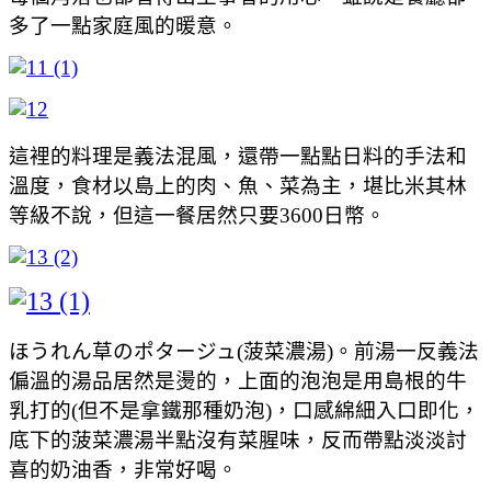
多了一點家庭風的暖意。
這裡的料理是義法混風，還帶一點點日料的手法和
溫度，食材以島上的肉、魚、菜為主，堪比米其林
等級不說，但這一餐居然只要3600日幣。
ほうれん草のポタージュ(菠菜濃湯)。前湯一反義法
偏溫的湯品居然是燙的，上面的泡泡是用島根的牛
乳打的(但不是拿鐵那種奶泡)，口感綿細入口即化，
底下的菠菜濃湯半點沒有菜腥味，反而帶點淡淡討
喜的奶油香，非常好喝。