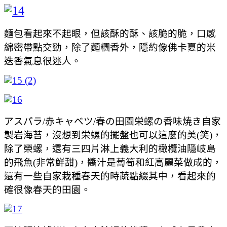
麵包看起來不起眼，但該酥的酥、該脆的脆，口感
綿密帶點交勁，除了麵糰香外，隱約像佛卡夏的米
迭香氣息很迷人。
アスパラ/赤キャベツ/春の田園栄螺の香味焼き自家
製岩海苔，沒想到栄螺的擺盤也可以這麼的美(笑)，
除了榮螺，還有三四片淋上義大利的橄欖油隱岐島
的飛魚(非常鮮甜)，醬汁是蔔筍和紅高麗菜做成的，
還有一些自家栽種春天的時蔬點綴其中，看起來的
確很像春天的田園。