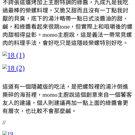
不誇張這爐烤加上主廚特調的綠醬，九成九是我吃
過最棒的榮螺料理，又脆又甜而且沒有一丁點我討
厭的貝臭，底下的湯汁略帶一點日式淡醬油的甜、
鹹，和綠醬看起來很跳tone，但實際上和咀嚼後的螺
肉甜相得益彰。momo主廚說，這是義法一帶常見螺
肉的料理手法，會好吃只是這隱岐榮螺特別好吃。
這道有一個隱藏版的吃法，是把螺殼裡的湯汁倒進
撕碎的海苔裡，momo主廚說這個創意來自一個饕客
友人的建議，個人則建議再加一點上面的綠醬會更
有層次，也比較不會那麼鹹。
//