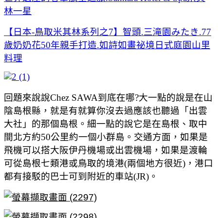
林一星
【日本-鳥取米其林系列之7】智頭.三滝園みたき.77
歲奶奶花50年親手打造.如詩如畫祕境日式庭園山里
料理
回題來說說Chez SAWA到底在哪?大一點的說是在山
陰島根縣，就是有就算你沒去過應該也聽過「出雲
大社」的那個島根。細一點的說它是在島根、取中
間北方約50公里約一個小群島。交通方面，如果是
飛機可以搭大阪伊丹機場或出雲機場，如果是渡輪
可從島根七類港或鳥取的境港(兩個地方很近)，港口
都有接駁的巴士可到附近的車站(JR)。