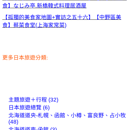
食】なじみ亭.新橋韓式料理居酒屋
【孤獨的美食家地圖+實訪之五十六】【中野區美
食】蔡菜食堂(上海家常菜)
更多日本旅遊分類:
主題旅遊＋行程 (32)
日本旅遊總覽 (6)
北海道道央-札幌、函館、小樽、富良野、占小牧
(48)
北海道道南-函館 (3)