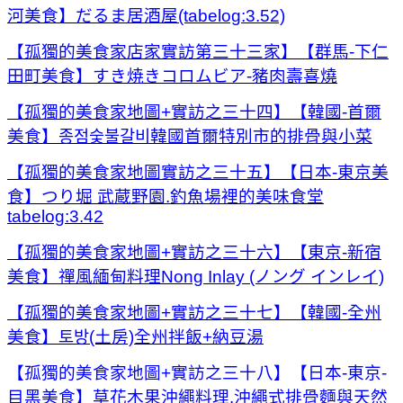
河美食】だるま居酒屋(tabelog:3.52)
【孤獨的美食家店家實訪第三十三家】【群馬-下仁
田町美食】すき焼きコロムビア-豬肉壽喜燒
【孤獨的美食家地圖+實訪之三十四】【韓國-首爾
美食】종점숯불갈비韓國首爾特別市的排骨與小菜
【孤獨的美食家地圖實訪之三十五】【日本-東京美
食】つり堀 武蔵野園.釣魚場裡的美味食堂
tabelog:3.42
【孤獨的美食家地圖+實訪之三十六】【東京-新宿
美食】禪風緬甸料理Nong Inlay (ノング インレイ)
【孤獨的美食家地圖+實訪之三十七】【韓國-全州
美食】토방(土房)全州拌飯+納豆湯
【孤獨的美食家地圖+實訪之三十八】【日本-東京-
目黑美食】草花木果沖繩料理.沖繩式排骨麵與天然