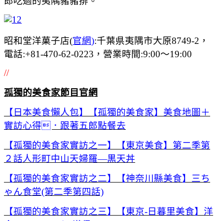
郎吃過的夷隅豬豬排。
昭和堂洋菓子店(
官網
)
:千葉県夷隅市大原8749-2，
電話:+81-470-62-0223，營業時間:9:00～19:00
//
孤獨的美食家節目官網
【日本美食懶人包】【孤獨的美食家】美食地圖＋
實訪心得．跟著五郎點餐去
【孤獨的美食家實訪之一】【東京美食】第二季第
２話人形町中山天婦羅—黒天丼
【孤獨的美食家實訪之二】【神奈川縣美食】三ち
ゃん食堂(第二季第四話)
【孤獨的美食家實訪之三】【東京-日暮里美食】洋