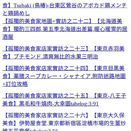
食】Tsubaki (鳥椿)-台東区鶯谷のアボカド鶏メンチ
と鶏鍋めし
【孤獨的美食家地圖+實訪之二十二】【北海道美
食】獨酌三四郎.第五季北海道出差篇,暖心暖胃的居
酒屋
【孤獨的美食家店家實訪之二十三】【東京赤羽美
食】プチモンド.清爽無比的水果三明治
【孤獨的美食家店家實訪之二十四】【東京目黑美
食】薬膳スープカレー・シャナイア.附防迷路地圖
+訂位攻略
【孤獨的美食家店家實訪之二十五】【東京-八王子
美食】黑毛和牛燒肉-大幸園tabelog:3:91
【孤獨的美食家店家實訪之二十六】【東京大久保
美食】伊勢屋食堂.東京都新宿區淀橋市場的生薑炒