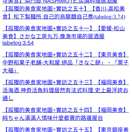
寺美食】梨門邸 NASHIMOTE.炭燒料理居酒屋
【孤獨的美食家地圖+實訪之五十】【香川-高松美
食】松下製麺所.自己的烏龍麵自己煮(tabelog:3.74)
【孤獨的美食家地圖+實訪之五十一】【愛媛-松山
美食】さかな工房丸万.像漁市場的居酒屋
tabelog:3.54
【孤獨的美食家地圖+實訪之五十二】【東京美食】
中野和果子老舖-大和屋.絕品「きなこ餅」、「栗子
大福」
【孤獨的美食家地圖+實訪之五十三】【福岡美食】
活海酒.神奇活魚料理居然有法式料理.史上最浮誇お
通し
【孤獨的美食家地圖+實訪之五十四】【福岡美食】
純ちゃん滿滿人情味什麼都賣的路邊屋台
【孤獨的美食家地圖+實訪之五十五】【東京銀座美