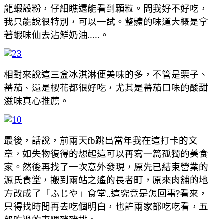
龍蝦殼粉，仔細瞧還能看到顆粒。問我好不好吃，
我只能說很特別，可以一試。整體的味道大概是拿
著蝦味仙去沾鮮奶油.....。
相對來說這三盒冰淇淋便美味的多，不管是栗子、
蕃茄、還是櫻花都很好吃，尤其是蕃茄口味的酸甜
滋味真心推薦。
最後，話說，前兩天fb跳出當年我在這打卡的文
章，如失物復得的想起這可以再寫一篇孤獨的美食
家。然後再找了一次意外發現，原先已結束營業的
源氏食堂，搬到兩站之遙的長者町，原來肉舖的地
方改成了「ふじや」食堂..這究竟是怎回事?看來，
只得找時間再去吃個明白，也許兩家都吃吃看，五