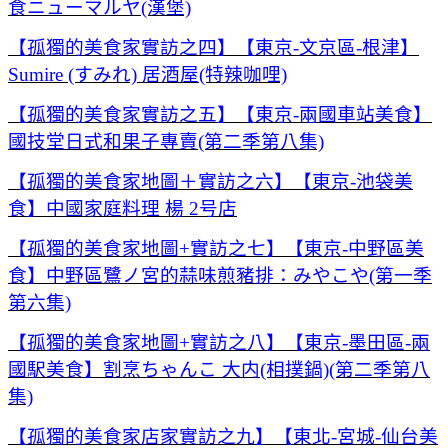
食ニューマルヤ(漢堡)
【孤獨的美食家實訪之四】【東京-文京區-根津】
Sumire (すみれ) 居酒屋(特辣咖哩)
【孤獨的美食家實訪之五】【東京-兩國車站美食】
國技堂日式和果子專賣(第二季第八集)
【孤獨的美食家地圖＋實訪之六】【東京-池袋美
食】中國家庭料理 楊 2号店
【孤獨的美食家地圖+實訪之七】【東京-中野區美
食】中野區鷺ノ宮的蒜味煎豬排：みやこや(第一季
第六集)
【孤獨的美食家地圖+實訪之八】【東京-墨田區-兩
國駅美食】割烹ちゃんこ 大内(相撲鍋)(第二季第八
集)
【孤獨的美食家店家實訪之九】【東北-宮城-仙台美