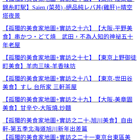
錦糸町駅】Saien (菜苑) -絕品純レバ丼(雞肝)+晴空
塔夜景
【孤獨的美食家地圖+實訪之十六】【大阪-平野美
食】串かつ・どて焼 武田，不為人知的神祕五十
年老屋
【孤獨的美食家地圖+實訪之十七】【東京上野御徒
町美食】羊肉三味-羊香味坊
【孤獨的美食家地圖+實訪之十八】【東京-世田谷
美食】すし 台所家 三軒茶屋
【孤獨的美食家地圖+實訪之十九】【大阪-美章園
美食】甘辛や-大阪燒.炒麵
【孤獨的美食家地圖+實訪之二十-旭川美食】自由
軒-第五季北海道旭川新年出差篇
【孤獨
的美食家地圖+實訪之二十一東京台東區美