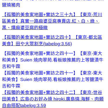
鹽燒豬肉
【孤獨的美食家地圖+實訪之三十九】【東京-荒川
區美食】真實一路麻婆豆腐專賣店.紅、白、綠、
黑、燻麻婆豆腐的極緻
【孤獨的美食家地圖+實訪之四十】【東京-都北區
美食】田や大眾割烹(tabelog:3.56)
【孤獨的美食家地圖+實訪之四十一】【東京-東大
和美食】Suien 焼肉翠苑.看板娘推薦的上等鹽漬牛
舌和牛霖
【孤獨的美食家地圖+實訪之四十一】【東京-東大
和美食】Suien 焼肉翠苑.看板娘推薦的上等鹽漬牛
舌和牛霖
【孤獨的美食家地圖+實訪之四十二】【東京-世谷
田美食】広島のお好み焼 hiroki.廣島燒.海鮮、肉類
自由搭配tabelog:3.59