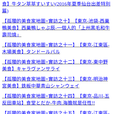
食】牛タン萃萃すいすい(2016年夏季仙台出差特別
篇)
【孤獨的美食家地圖+實訪之十】【東京-池袋-西巢
鴨美食】西巢鴨しゃぶ辰-一個人的「上州黑毛和牛
壽司燒」
【孤獨的美食家地圖+實訪之十一】【東京-江東區-
木場美食】タンドールバル
【孤獨的美食家地圖+實訪之十二】【東京-東中野
美食】キャラヴァンサライ
【孤獨的美食家地圖+實訪之十三】【東京-明治神
宮美食】鉄板中華青山シャンウェイ
【孤獨的美食家地圖+實訪之十四】【東京-品川-五
反田車站】食堂とだか-牛肉.海膽就是任性!!
【孤獨的美食家地圖+實訪之十五】【東京-江東區-