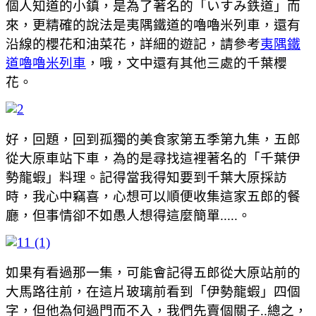
個人知道的小鎮，是為了著名的「いすみ鉄道」而
來，更精確的說法是夷隅鐵道的嚕嚕米列車，還有
沿線的櫻花和油菜花，詳細的遊記，請參考
夷隅鐵
道嚕嚕米列車
，哦，文中還有其他三處的千葉櫻
花。
好，回題，回到孤獨的美食家第五季第九集，五郎
從大原車站下車，為的是尋找這裡著名的「千葉伊
勢龍蝦」料理。記得當我得知要到千葉大原採訪
時，我心中竊喜，心想可以順便收集這家五郎的餐
廳，但事情卻不如愚人想得這麼簡單.....。
如果有看過那一集，可能會記得五郎從大原站前的
大馬路往前，在這片玻璃前看到「伊勢龍蝦」四個
字，但他為何過門而不入，我們先賣個關子..總之，