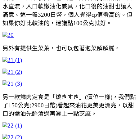
水直流，入口軟嫩油化兼具，化口後的油甜也讓人
滿意。這一盤3200日幣，個人覺得cp值蠻高的。但
如果你好比較油的，建議點100公克就好。
另外有提供生菜葉，也可以包著泡菜解解膩。
另一款燒肉定食是「燒きすき」(價位一樣)，我們點
了150公克(2900日幣)看起來油花更美更漂亮，以甜
口的醬油先醃漬過再灑上一點芝麻。