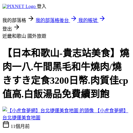
登入
我的部落格
我的部落格後台
我的帳號
登出
近畿和歌山
國外旅遊
【日本和歌山-貴志站美食】燒
肉一八.午間黑毛和牛燒肉/燒
きすき定食3200日幣.肉質佳cp
值高.白飯湯品免費續到飽
【小虎食夢網】
台北捷運美食地圖
11個月前