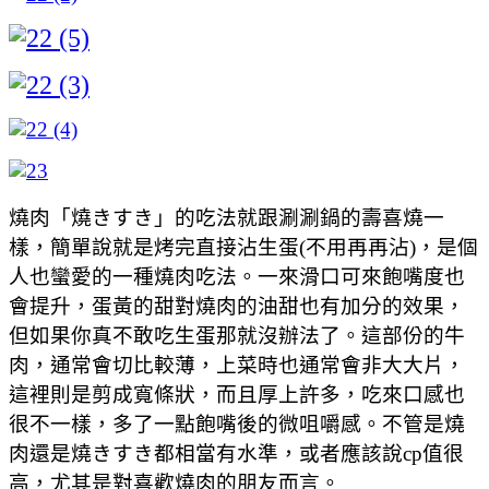
燒肉「燒きすき」的吃法就跟涮涮鍋的壽喜燒一
樣，簡單說就是烤完直接沾生蛋(不用再再沾)，是個
人也蠻愛的一種燒肉吃法。一來滑口可來飽嘴度也
會提升，蛋黃的甜對燒肉的油甜也有加分的效果，
但如果你真不敢吃生蛋那就沒辦法了。這部份的牛
肉，通常會切比較薄，上菜時也通常會非大大片，
這裡則是剪成寬條狀，而且厚上許多，吃來口感也
很不一樣，多了一點飽嘴後的微咀嚼感。不管是燒
肉還是燒きすき都相當有水準，或者應該說cp值很
高，尤其是對喜歡燒肉的朋友而言。