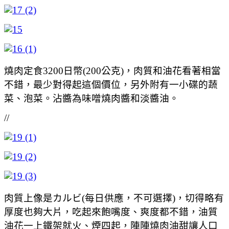
燒肉定食3200日幣(200公克)，肉質和油花看著相當
不錯，最少對得起這個價位，另外附有一小碟的蔬
菜、泡菜。沾醬為味噌燒肉醬和淡醬油。
//
肉質上像是カルビ(每日供應，不可選擇)，切得略有
厚度也夠大片，吃起來飽嘴度、爽度都不錯，油質
油花一上鐵架就火、煙四起，陣陣燒肉油甜讓人口