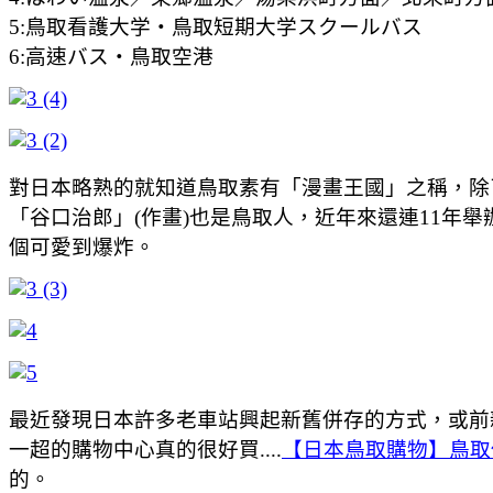
5:鳥取看護大学・鳥取短期大学スクールバス
6:高速バス・鳥取空港
對日本略熟的就知道鳥取素有「漫畫王國」之稱，除
「谷口治郎」(作畫)也是鳥取人，近年來還連11年舉
個可愛到爆炸。
最近發現日本許多老車站興起新舊併存的方式，或前
一超的購物中心真的很好買....
【日本鳥取購物】鳥取伴
的。