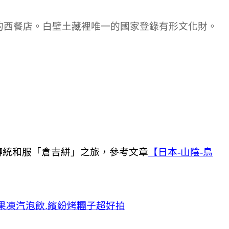
材的西餐店。白壁土藏裡唯一的國家登錄有形文化財。
傳統和服「倉吉絣」之旅，參考文章
【日本-山陰-鳥
果凍汽泡飲.繽紛烤糰子超好拍