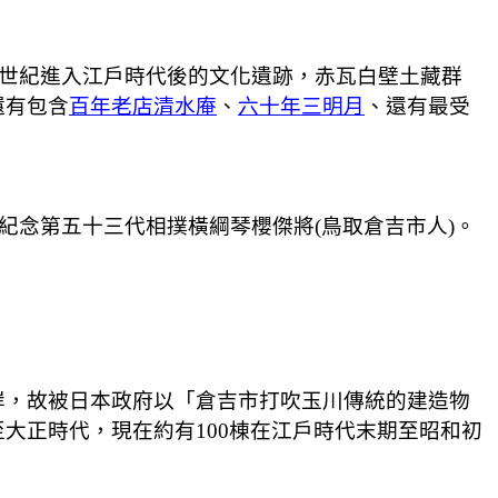
7世紀進入江戶時代後的文化遺跡，赤瓦白壁土藏群
還有包含
百年老店清水庵
、
六十年三明月
、還有最受
紀念第五十三代相撲橫綱琴櫻傑將(鳥取倉吉市人)。
岸，故被日本政府以「倉吉市打吹玉川傳統的建造物
大正時代，現在約有100棟在江戶時代末期至昭和初