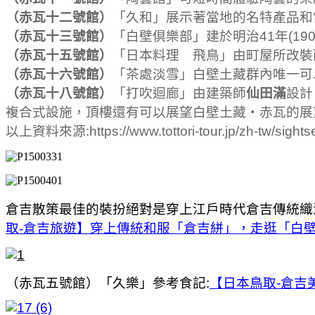
（赤瓦十二號館）
「久和」展示著當地的名特產品和
（赤瓦十三號館）
「白壁倶樂部」建於明治41年(1
（赤瓦十五號館）
「日本料理 飛鳥」由町屋所改裝
（赤瓦十六號館）
「茶處淡雪」白壁土藏群內唯一可
（赤瓦十八號館）
「打吹迴廊」由建築師
仙田滿
設計
複合式設施，頂樓還有可以展望白壁土藏・赤瓦的展
以上資料來源:https://www.tottori-tour.jp/zh-tw/sights
倉吉散策最佳的裝扮絕對是穿上江戶時代倉吉傳統織
取-倉吉旅遊】穿上傳統和服「倉吉絣」，走逛「白
（赤瓦五號館）「久樂」參考食記:
【日本鳥取-倉吉