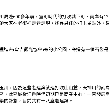
川周邊600多年前，室町時代的打吹城下町，兩岸有1
帶大家在老街裡走巷走現，找尋最佳的打卡景點外，
進去(倉吉觀光協會)旁的小公園，旁邊有一個石像是
玉川，因為這些老建築就建打吹山山麓，天神川的兩
區，此區域從江戶時代初期已是商業中心，一直發展至
築的計劃，目前
共有十八座老建築。