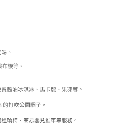
試喝。
布機等。
販賣醬油冰淇淋、馬卡龍、果凍等。
名的打吹公園糰子。
費租輪椅、簡易嬰兒推車等服務。