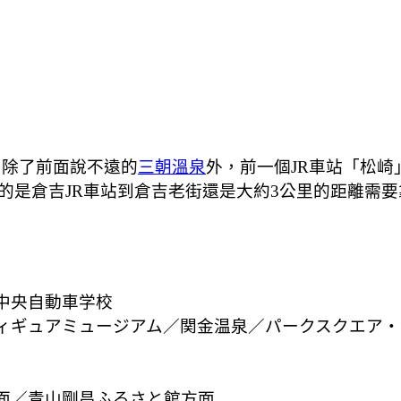
，除了前面說不遠的
三朝溫泉
外，前一個JR車站「松崎
的是倉吉JR車站到倉吉老街還是大約3公里的距離需
中央自動車学校
フィギュアミュージアム／関金温泉／パークスクエア
方面／青山剛昌ふるさと館方面