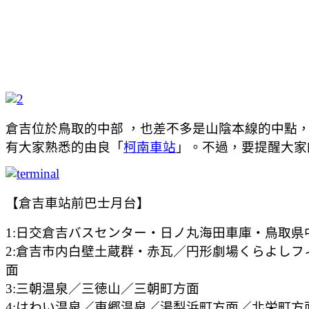
倉吉位於鳥取的中部 ，也差不多是山陰本線的中點
有大家熟悉的由良「
柯南車站
」。不過，要提醒大家
【倉吉車站前巴士月台】
1:日交倉吉バスセンター・日ノ丸海田車庫・鳥取県
2:倉吉市内白壁土蔵群・赤瓦／円形劇場くらよし
面
3:三朝温泉／三徳山／三朝町方面
4:はわい温泉／東郷温泉／湯梨浜町方面／北栄町