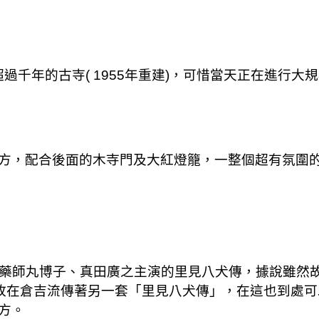
超過千年的古寺( 1955年重建)，可惜當天正在進行大
方，配合後面的木寺門及大紅燈籠，一整個超有氛圍
由藥師丸博子、真田廣之主演的里見八犬傳，據說雖然故
，故在倉吉流傳著另一套「里見八犬傳」，在這也到處
方。