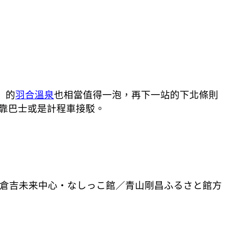
」的
羽合溫泉
也相當值得一泡，再下一站的下北條則
要靠巴士或是計程車接駁。
・倉吉未来中心・なしっこ館／青山剛昌ふるさと館方