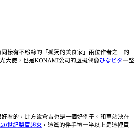
內同樣有不粉絲的「孤獨的美食家」兩位作者之一的
光大使，也是KONAMI公司的虛擬偶像
ひなビタ
一整
很好看的，比方說倉吉也是一個好例子。和車站泱在
.20世紀梨買起來
，這篇的伴手禮一半以上是這裡買