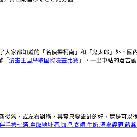
了大家都知道的「名偵探柯南」和「鬼太郎」外，國
辦「
漫畫王国鳥取国際漫畫比賽
」，一出車站的倉吉觀
新後舊，或左右對稱，其實只要設計的好，還是可以
手禮七選.鳥取地址酒.咖哩.素麵.牛奶.溫泉饅頭.蕗蕎