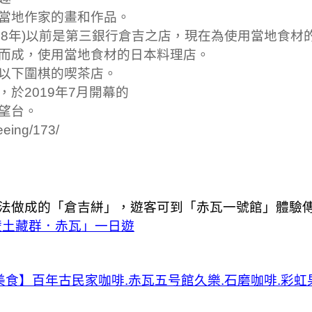
當地作家的畫和作品。
908年)以前是第三銀行倉吉之店，現在為使用當地食
而成，使用當地食材的日本料理店。
以下圍棋的喫茶店。
，於2019年7月開幕的
望台。
eeing/173/
法做成的「倉吉絣」，遊客可到「赤瓦一號館」體驗
壁土藏群．赤瓦」一日遊
美食】百年古民家咖啡.赤瓦五号館久樂.石磨咖啡.彩虹