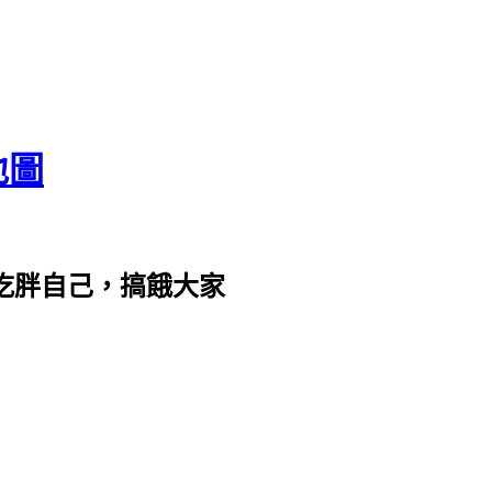
地圖
com。吃胖自己，搞餓大家