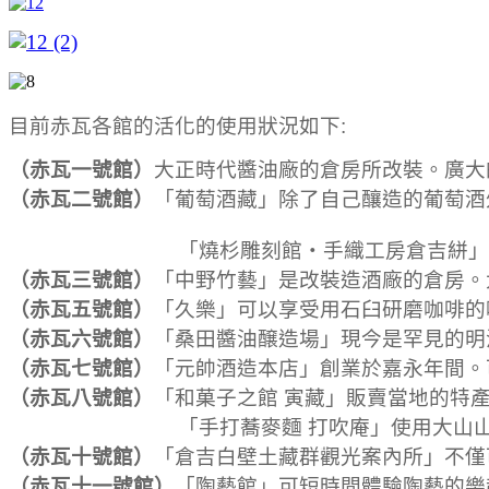
目前赤瓦各館的活化的使用狀況如下:
（赤瓦一號館）
大正時代醬油廠的倉房所改裝。廣大
（赤瓦二號館）
「葡萄酒藏」除了自己釀造的葡萄酒
「燒杉雕刻館・手織工房倉吉絣」展示住在
（赤瓦三號館）
「中野竹藝」是改裝造酒廠的倉房。
（赤瓦五號館）
「久樂」可以享受用石臼研磨咖啡的
（赤瓦六號館）
「桑田醬油醸造場」現今是罕見的明
（赤瓦七號館）
「元帥酒造本店」創業於嘉永年間。
（赤瓦八號館）
「和菓子之館 寅藏」販賣當地的特
「手打蕎麥麵 打吹庵」使用大山山麓栽種
（赤瓦十號館）
「倉吉白壁土藏群觀光案內所」不僅
（赤瓦十一號館）
「陶藝館」可短時間體驗陶藝的樂