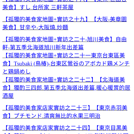
美食】すし 台所家 三軒茶屋
【孤獨的美食家地圖+實訪之十九】【大阪-美章園
美食】甘辛や-大阪燒.炒麵
【孤獨的美食家地圖+實訪之二十-旭川美食】自由
軒-第五季北海道旭川新年出差篇
【孤獨
的美食家地圖+實訪之二十一東京台東區美
食】Tsubaki (鳥椿)-台東区鶯谷のアボカド鶏メンチ
と鶏鍋めし
【孤獨的美食家地圖+實訪之二十二】【北海道美
食】獨酌三四郎.第五季北海道出差篇,暖心暖胃的居
酒屋
【孤獨的美食家店家實訪之二十三】【東京赤羽美
食】プチモンド.清爽無比的水果三明治
【孤獨的美食家店家實訪之二十四】【東京目黑美