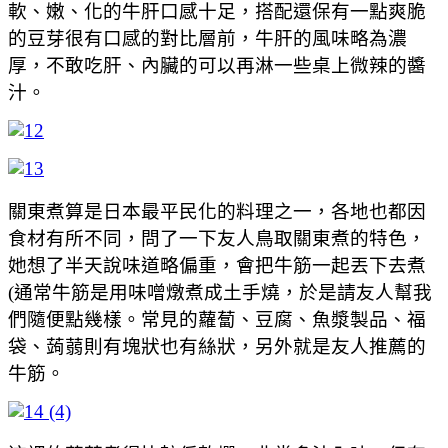
軟、嫩、化的牛肝口感十足，搭配還保有一點爽脆
的豆芽很有口感的對比層前，牛肝的風味略為濃
厚，不敢吃肝、內臟的可以再淋一些桌上微辣的醬
汁。
關東煮算是日本最平民化的料理之一，各地也都因
食材有所不同，問了一下友人鳥取關東煮的特色，
她想了半天說味道略偏重，會把牛筋一起丟下去煮
(通常牛筋是用味噌燉煮成土手燒，於是請友人幫我
們隨便點幾樣。常見的蘿蔔、豆腐、魚漿製品、福
袋、蒟蒻則有塊狀也有絲狀，另外就是友人推薦的
牛筋。