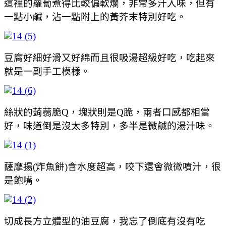
這裡的蘿蔔煮得比較偏軟爛，非常多汁入味，但有
一點小鹹，沾一點附上的黃芥末特別好吃。
豆腐好細好滑又好綿而且很吸湯超級好吃，吃起來
就是一副手工模樣。
絲狀的蒟蒻脆Q，塊狀則是Q脆，兩者口感都相當
好，味道倒是沒太多特別，多半是微鹹的湯汁味。
薩摩揚(炸魚餅)含水度超高，咬下還會微微噴汁，很
是飽嘴。
切成長方立體型的油豆腐，我忘了倒底有沒有吃