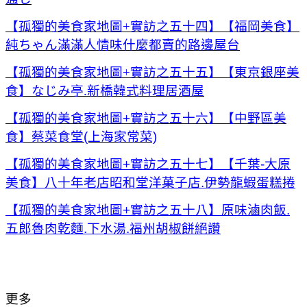
【孤獨的美食家地圖+實訪之五十四】【福岡美食】
純ちゃん滿滿人情味什麼都賣的路邊屋台
【孤獨的美食家地圖+實訪之五十五】【東京銀座美
食】なじみ亭.新橋韓式料理居酒屋
【孤獨的美食家地圖+實訪之五十六】【中野區美
食】蔡菜食堂(上海家常菜)
【孤獨的美食家地圖+實訪之五十七】【千葉-大原
美食】八十年老店昭和堂洋菓子店.伊勢龍蝦蛋糕捲
【孤獨的美食家地圖+實訪之五十八】原味滷肉飯.
五郎魯肉乾麵.下水湯.福州胡椒餅絕讚
更多