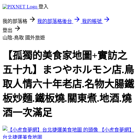
登入
我的部落格
我的部落格後台
我的帳號
登出
山陰-鳥取
國外旅遊
【孤獨的美食家地圖+實訪之
五十九】まつやホルモン店.鳥
取人情六十年老店.名物大腸鐵
板炒麵.鐵板燒.關東煮.地酒.燒
酒一次滿足
【小虎食夢網】
台北捷運美食地圖