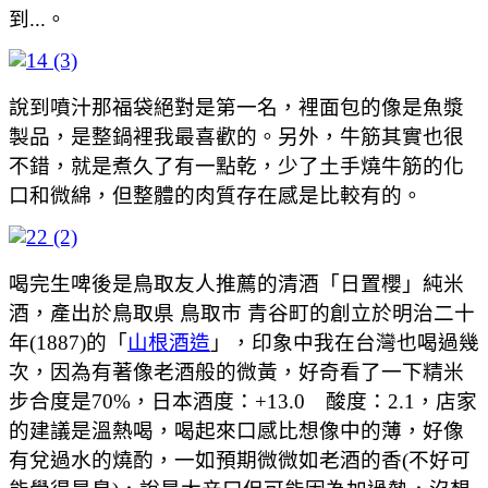
到...。
說到噴汁那福袋絕對是第一名，裡面包的像是魚漿
製品，是整鍋裡我最喜歡的。另外，牛筋其實也很
不錯，就是煮久了有一點乾，少了土手燒牛筋的化
口和微綿，但整體的肉質存在感是比較有的。
喝完生啤後是鳥取友人推薦的清酒「日置櫻」純米
酒，產出於鳥取県 鳥取市 青谷町的創立於明治二十
年(1887)的「
山根酒造
」，印象中我在台灣也喝過幾
次，因為有著像老酒般的微黃，好奇看了一下精米
步合度是70%，日本酒度：+13.0 酸度：2.1，店家
的建議是溫熱喝，喝起來口感比想像中的薄，好像
有兌過水的燒酌，一如預期微微如老酒的香(不好可