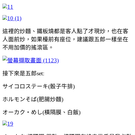
這裡的炒麵、鐵板燒都是客人點了才現炒，也在客
人面前炒，如果檯前有座位，建議跟五郎一樣坐在
不用加價的搖滾區。
接下來是五郎set:
サイコロステーキ(骰子牛排)
ホルモンそば(肥腸炒麵)
オーカク・めし(橫隔膜、白飯)