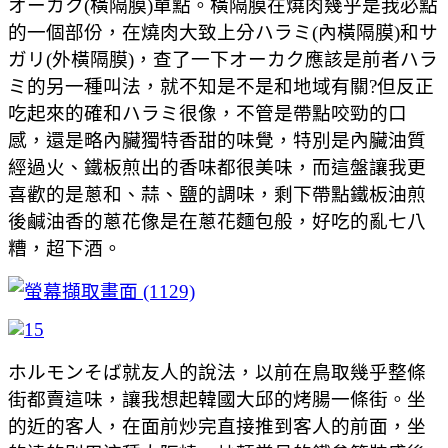
オーカク(橫隔膜)單點。橫隔膜在燒肉幾乎是我必點
的一個部份，在燒肉大致上分ハラミ(內橫隔膜)和サ
ガリ(外橫隔膜)，查了一下オーカク應該是前者ハラ
ミ的另一種叫法，就不知是不是和地域有關?但反正
吃起來的確和ハラミ很像，不管是帶點咬勁的口
感，還是略內臟獨特香甜的味覺，特別是內臟油質
經過火、鐵板煎出的香味都很美味，而這盤讓我更
喜歡的是蔥和、蒜、鹽的調味，剩下帶點鐵板油煎
後鹹油香的蔥花像是在蔥花麵包般，好吃的亂七八
糟，超下酒。
ホルモンそば就友人的說法，以前在鳥取幾乎整條
街都賣這味，讓我想起韓國大邱的烤腸一條街。坐
的近的客人，在面前炒完直接推到客人的前面，坐