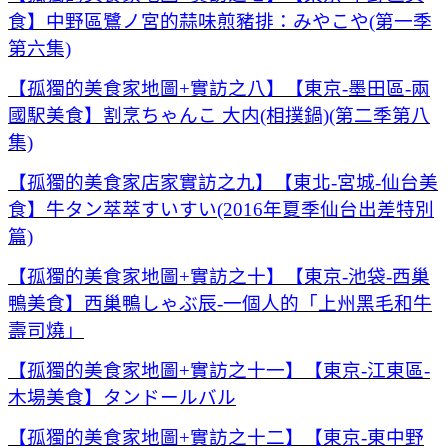
食】中野區鷺ノ宮的蒜味煎豬排：みやこや(第一季
第六集)
【孤獨的美食家地圖+實訪之八】【東京-墨田區-兩
國駅美食】割烹ちゃんこ 大内(相撲鍋)(第二季第八
集)
【孤獨的美食家店家實訪之九】【東北-宮城-仙台美
食】牛タン萃萃すいすい(2016年夏季仙台出差特別
篇)
【孤獨的美食家地圖+實訪之十】【東京-池袋-西巢
鴨美食】西巢鴨しゃぶ辰-一個人的「上州黑毛和牛
壽司燒」
【孤獨的美食家地圖+實訪之十一】【東京-江東區-
木場美食】タンドールバル
【孤獨的美食家地圖+實訪之十二】【東京-東中野