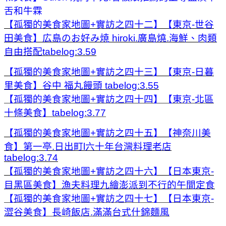
舌和牛霖
【孤獨的美食家地圖+實訪之四十二】【東京-世谷
田美食】広島のお好み焼 hiroki.廣島燒.海鮮、肉類
自由搭配tabelog:3.59
【孤獨的美食家地圖+實訪之四十三】【東京-日暮
里美食】谷中 福丸饅頭 tabelog:3.55
【孤獨的美食家地圖+實訪之四十四】【東京-北區
十條美食】tabelog:3.77
【孤獨的美食家地圖+實訪之四十五】【神奈川美
食】第一亭.日出町l六十年台灣料理老店
tabelog:3.74
【孤獨的美食家地圖+實訪之四十六】【日本東京-
目黑區美食】漁夫料理九繪澎派到不行的午間定食
【孤獨的美食家地圖+實訪之四十七】【日本東京-
澀谷美食】長崎飯店.滿滿台式什錦麵風