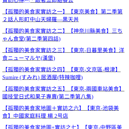
實訪心得．跟著五郎點餐去
【孤獨的美食家實訪之一】【東京美食】第二季第
２話人形町中山天婦羅—黒天丼
【孤獨的美食家實訪之二】【神奈川縣美食】三ち
ゃん食堂(第二季第四話)
【孤獨的美食家實訪之三】【東京-日暮里美食】洋
食ニューマルヤ(漢堡)
【孤獨的美食家實訪之四】【東京-文京區-根津】
Sumire (すみれ) 居酒屋(特辣咖哩)
【孤獨的美食家實訪之五】【東京-兩國車站美食】
國技堂日式和果子專賣(第二季第八集)
【孤獨的美食家地圖＋實訪之六】【東京-池袋美
食】中國家庭料理 楊 2号店
【孤獨的美食家地圖+實訪之七】【東京-中野區美