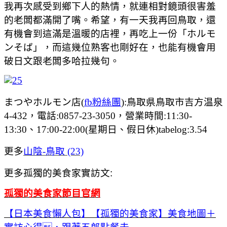
我再次感受到鄉下人的熱情，就連相對鏡頭很害羞
的老闆都滿開了嘴。希望，有一天我再回鳥取，還
有機會到這滿是溫暖的店裡，再吃上一份「ホルモ
ンそば」，而這幾位熟客也剛好在，也能有機會用
破日文跟老闆多哈拉幾句。
まつやホルモン店(
fb粉絲團
):
鳥取県鳥取市吉方温泉
4-432，電話:
0857-23-3050，營業時間:11:30-
13:30、17:00-22:00(星期日、假日休)tabelog:3.54
更多
山陰-鳥取 (23)
更多孤獨的美食家實訪文:
孤獨的美食家節目官網
【日本美食懶人包】【孤獨的美食家】美食地圖＋