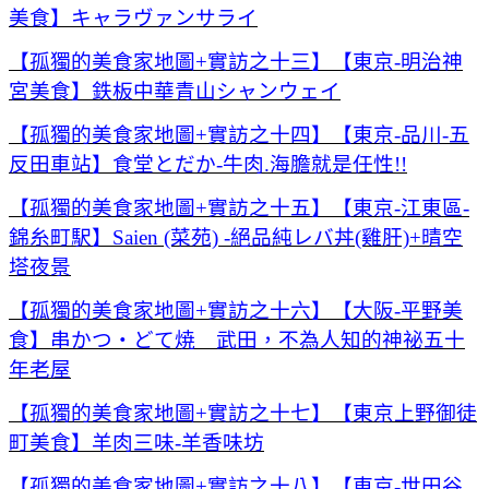
美食】キャラヴァンサライ
【孤獨的美食家地圖+實訪之十三】【東京-明治神
宮美食】鉄板中華青山シャンウェイ
【孤獨的美食家地圖+實訪之十四】【東京-品川-五
反田車站】食堂とだか-牛肉.海膽就是任性!!
【孤獨的美食家地圖+實訪之十五】【東京-江東區-
錦糸町駅】Saien (菜苑) -絕品純レバ丼(雞肝)+晴空
塔夜景
【孤獨的美食家地圖+實訪之十六】【大阪-平野美
食】串かつ・どて焼 武田，不為人知的神祕五十
年老屋
【孤獨的美食家地圖+實訪之十七】【東京上野御徒
町美食】羊肉三味-羊香味坊
【孤獨的美食家地圖+實訪之十八】【東京-世田谷