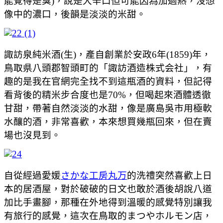
能覺得是臭)，說是大辛口但可能因為加過熱，沒想
像中的濃口，後韻是淡淡的米甜。
諏訪泉純米酒(生)，產自創業於安政6年(1859)年，
鳥取県八頭郡智頭町的「
諏訪酒造株式会社」，有
趣的是我在官網完全找不到這瓶酒的資料，但記得
看背後的精米步合度也是70%，但喝起來酒體透徹
甘甜，帶著自然淡淡的水甜，像是廣島吳市用極軟
水釀的酒，非常喜歡，本來想買幾瓶回來，但在賣
場也沒見到。
自從經過愛媛
さかな工房丸万
的洗禮突然喜歡上日
本的居酒屋，對於破破的日文也敢於酒後胡說八道
加比手畫腳，那種在外地得到溫暖的感覺特別讓我
有旅行的感覺，這次在鳥取的まつやホルモン店，