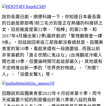
說到長壽日劇，順便科譜一下，你知道日本最長壽
的日劇是那部嗎?前三名分別是正在熱播的
科搜研之
女，目前進度是第22季、
「相棒」的第21季，和
2017年4月播出第12季(最終劇)的「警視廳搜查一課
9係」，但話說回來這三部我都沒看過就是。孤獨美
食家的第10季，看起來還有一段路要追...而我以前
非常喜歡的「渡る世間に鬼はな」(台灣翻成冷暖人
間也是10季，但要論時間可能這部最久)，其他還有
不定時推出新一季的「世界奇妙物語」、「刑警7
人」、「派遣女醫X」等。
回題說到孤獨美食家2022年十月迎來第十季，而今
天這篇要介紹的則是播出於第八季第八話的鳥取