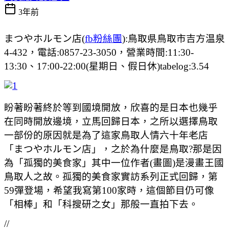
3年前
まつやホルモン店(
fb粉絲團
):鳥取県鳥取市吉方温泉
4-432，電話:0857-23-3050，營業時間:11:30-
13:30、17:00-22:00(星期日、假日休)tabelog:3.54
盼著盼著終於等到國境開放，欣喜的是日本也幾乎
在同時開放邊境，立馬回歸日本，之所以選擇鳥取
一部份的原因就是為了這家鳥取人情六十年老店
「まつやホルモン店」，之於為什麼是鳥取?那是因
為「孤獨的美食家」其中一位作者(畫圖)是漫畫王國
鳥取人之故。孤獨的美食家實訪系列正式回歸，第
59彈登場，希望我寫第100家時，這個節目仍可像
「相棒」和「科搜研之女」那般一直拍下去。
//