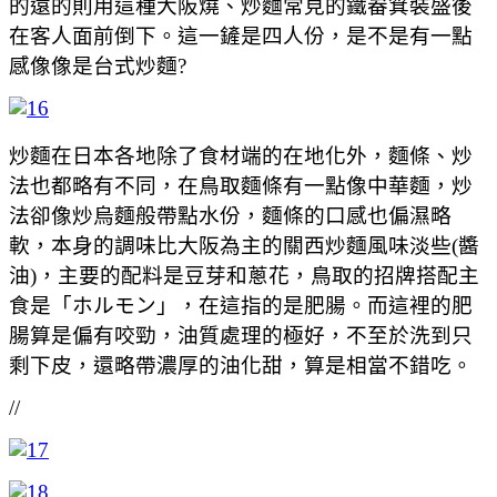
的遠的則用這種大阪燒、炒麵常見的鐵畚箕裝盛後
在客人面前倒下。這一鏟是四人份，是不是有一點
感像像是台式炒麵?
炒麵在日本各地除了食材端的在地化外，麵條、炒
法也都略有不同，在鳥取麵條有一點像中華麵，炒
法卻像炒烏麵般帶點水份，麵條的口感也偏濕略
軟，本身的調味比大阪為主的關西炒麵風味淡些(醬
油)，主要的配料是豆芽和蔥花，鳥取的招牌搭配主
食是「ホルモン」，在這指的是肥腸。而這裡的肥
腸算是偏有咬勁，油質處理的極好，不至於洗到只
剩下皮，還略帶濃厚的油化甜，算是相當不錯吃。
//