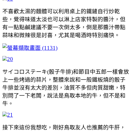
不喜歡太濕的麵體可以利用桌上的鐵鏟自行炒乾
些，覺得味道太淡也可以淋上店家特製的醬汁，但
有一點點鹹建議不要一次倒太多，倒是那醬汁帶點
蒜味和微辣很是討喜，尤其是喝酒時特別痛快。
サイコロステーキ(骰子牛排)和節目中五郎一樣會放
上一些烤過的蒜片，整體來說和一般鐵板燒的骰子
牛排並沒有太大的差別，油質不多但肉質甜嫩，特
別問了一下老闆，說法是鳥取本地的牛，但不是和
牛。
接下來這份我想吃，剛好鳥取友人也推薦的牛肝，