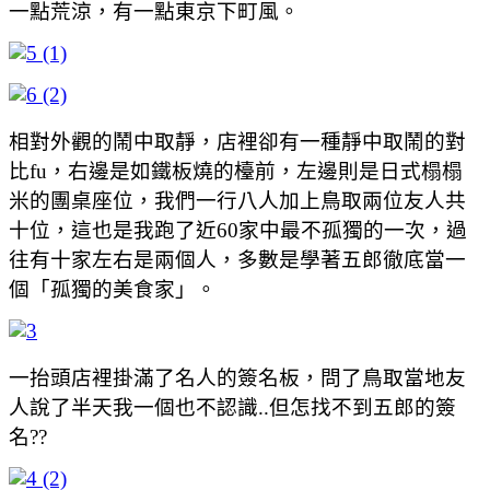
一點荒涼，有一點東京下町風。
相對外觀的鬧中取靜，店裡卻有一種靜中取鬧的對
比fu，右邊是如鐵板燒的檯前，左邊則是日式榻榻
米的團桌座位，我們一行八人加上鳥取兩位友人共
十位，這也是我跑了近60家中最不孤獨的一次，過
往有十家左右是兩個人，多數是學著五郎徹底當一
個「孤獨的美食家」。
一抬頭店裡掛滿了名人的簽名板，問了鳥取當地友
人說了半天我一個也不認識..但怎找不到五郎的簽
名??