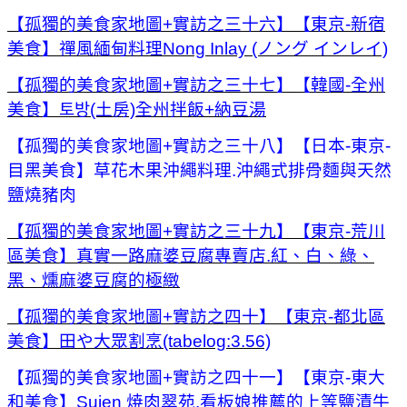
【孤獨的美食家地圖+實訪之三十六】【東京-新宿
美食】禪風緬甸料理Nong Inlay (ノング インレイ)
【孤獨的美食家地圖+實訪之三十七】【韓國-全州
美食】토방(土房)全州拌飯+納豆湯
【孤獨的美食家地圖+實訪之三十八】【日本-東京-
目黑美食】草花木果沖繩料理.沖繩式排骨麵與天然
鹽燒豬肉
【孤獨的美食家地圖+實訪之三十九】【東京-荒川
區美食】真實一路麻婆豆腐專賣店.紅、白、綠、
黑、燻麻婆豆腐的極緻
【孤獨的美食家地圖+實訪之四十】【東京-都北區
美食】田や大眾割烹(tabelog:3.56)
【孤獨的美食家地圖+實訪之四十一】【東京-東大
和美食】Suien 焼肉翠苑.看板娘推薦的上等鹽漬牛