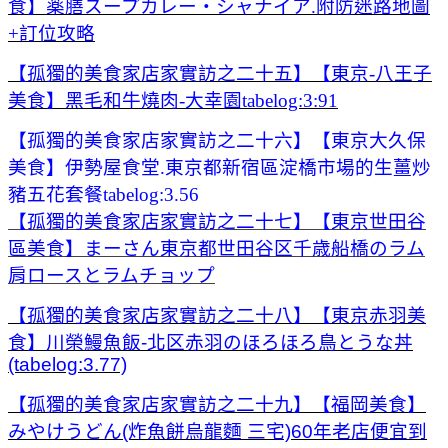
食】薬膳スープカレー・シャナイア.附防迷路地圖
+訂位攻略
【孤獨的美食家店家實訪之二十五】【東京-八王子
美食】黑毛和牛燒肉-大幸園tabelog:3:91
【孤獨的美食家店家實訪之二十六】【東京大久保
美食】伊勢屋食堂.東京都新宿區淀橋市場的生薑炒
豬五花套餐tabelog:3.56
【孤獨的美食家店家實訪之二十七】【東京世田谷
區美食】まーさん東京都世田谷区千歳船橋のラム
肩ロースとラムチョップ
【孤獨的美食家店家實訪之二十八】【東京赤羽美
食】川榮鰻魚飯-北区赤羽のほろほろ鳥とうな丼
(tabelog:3.77)
【孤獨的美食家店家實訪之二十九】【福岡美食】
みやけうどん(炸魚餅烏龍麵 三宅)60年老店便宜到