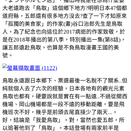
「まつやホルモン店」，播出時我是在想為什麼要
大老遠跑去「鳥取」這個鄉下地方?明明日本47個都
道府縣，五郎還有很多地方沒去?查了一下才知原來
「孤獨的美食家」的作家(畫)谷口治郎先生是鳥取
人，為了紀念也向這位於2017病逝的作家致敬，於
是在2018年播出的第八季，特別播出一集(第8話)，
讓五郎遠赴鳥取，也算是不負鳥取漫畫王國的美
號。
鳥取永遠跟日本鄉下、票選最後一名脫不了關系..但
純就個人去了六次的經驗，日本各地有的觀光元素
鳥取也都有，硬要說就是實在有一點遠..不過從關西
機場、岡山機場都是一段不遠的移動距離，要是飛
機班次不好，幾乎是前頭去尾直接少了兩天...。
好，結論是「我愛鳥取」。對，當然也愛五郎，所
以追著他到了「鳥取」。本話登場有兩家前半是