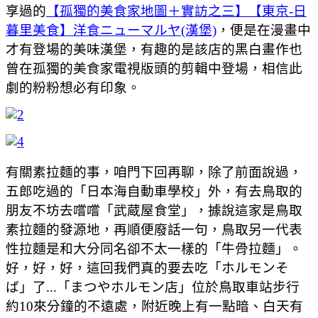
享過的
【孤獨的美食家地圖＋實訪之三】【東京-日
暮里美食】洋食ニューマルヤ(漢堡)
，便是在漫畫中
才有登場的美味漢堡，有趣的是該店的黑白畫作也
曾在孤獨的美食家電視版頭的剪輯中登場，相信此
劇的粉粉想必有印象。
有關素拉麵的事，咱門下回再聊，除了前面說過，
五郎吃過的「日本海自動車學校」外，有去鳥取的
朋友不坊去嚐嚐「武蔵屋食堂」，據說這家是鳥取
素拉麵的發源地，再順便廢話一句，鳥取另一代表
性拉麵是和大分同名卻不太一樣的「牛骨拉麵」。
好，好，好，這回我們真的要去吃「ホルモンそ
ば」了...
「
まつやホルモン店」位於鳥取車站步行
約10來分鐘的不遠處，附近晚上有一點暗、白天有