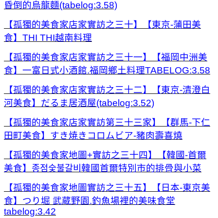
昏倒的烏龍麵(tabelog:3.58)
【孤獨的美食家店家實訪之三十】【東京-蒲田美
食】THI THI越南料理
【孤獨的美食家店家實訪之三十一】【福岡中洲美
食】一富日式小酒館.福岡鄉土料理TABELOG:3.58
【孤獨的美食家店家實訪之三十二】【東京-清澄白
河美食】だるま居酒屋(tabelog:3.52)
【孤獨的美食家店家實訪第三十三家】【群馬-下仁
田町美食】すき焼きコロムビア-豬肉壽喜燒
【孤獨的美食家地圖+實訪之三十四】【韓國-首爾
美食】종점숯불갈비韓國首爾特別市的排骨與小菜
【孤獨的美食家地圖實訪之三十五】【日本-東京美
食】つり堀 武蔵野園.釣魚場裡的美味食堂
tabelog:3.42