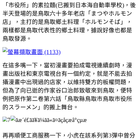
「市役所」的素拉麵(已搬到日本海自動車學校)，後
半天登場的是鳥取六十多年老店「まつやホルモン
店」，主打的是鳥取鄉土料理「ホルモンそば」，
兩樣都是鳥取代表性的鄉土料理，據說好像也都是
鳥取發源。
在這多嘴一下，當初漫畫要拍成電視連續劇時，漫
畫出版社和東京電視台有一個約定，就是不能去拍
攝漫畫中出現過的店家，以維持雙方的板權問題，
但為了向已逝的作家谷口治郎致敬來到鳥取，便特
例把原作第二卷第六話「鳥取縣鳥取市鳥取市役所
的スラーメン」的搬上舞台。
再再順便工商服務一下，小虎在該系列第3彈中曾分