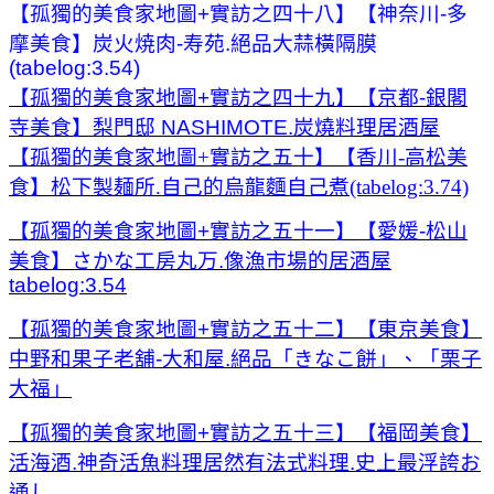
【
孤獨的美食家地圖+實訪之四十八】【神奈川-多
摩美食】炭火焼肉-寿苑.絕品大蒜橫隔膜
(tabelog:3.54)
【孤獨的美食家地圖+實訪之四十九】【京都-銀閣
寺美食】梨門邸 NASHIMOTE.炭燒料理居酒屋
【孤獨的美食家地圖+實訪之五十】【香川-高松美
食】松下製麺所.自己的烏龍麵自己煮(tabelog:3.74)
【孤獨的美食家地圖+實訪之五十一】【愛媛-松山
美食】さかな工房丸万.像漁市場的居酒屋
tabelog:3.54
【孤獨的美食家地圖+實訪之五十二】【東京美食】
中野和果子老舖-大和屋.絕品「きなこ餅」、「栗子
大福」
【孤獨的美食家地圖+實訪之五十三】【福岡美食】
活海酒.神奇活魚料理居然有法式料理.史上最浮誇お
通し