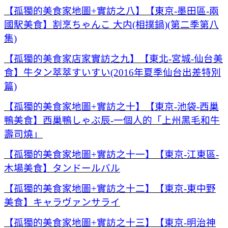
【孤獨的美食家地圖+實訪之八】【東京-墨田區-兩
國駅美食】割烹ちゃんこ 大内(相撲鍋)(第二季第八
集)
【孤獨的美食家店家實訪之九】【東北-宮城-仙台美
食】牛タン萃萃すいすい(2016年夏季仙台出差特別
篇)
【孤獨的美食家地圖+實訪之十】【東京-池袋-西巢
鴨美食】西巢鴨しゃぶ辰-一個人的「上州黑毛和牛
壽司燒」
【孤獨的美食家地圖+實訪之十一】【東京-江東區-
木場美食】タンドールバル
【孤獨的美食家地圖+實訪之十二】【東京-東中野
美食】キャラヴァンサライ
【孤獨的美食家地圖+實訪之十三】【東京-明治神