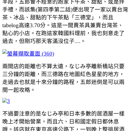
半段，五郎會不經意的跑家下午茶、甜點、或是拌
手禮，而該集(第四季第二話)便出現了一家以賣台灣
茶、冰品、甜點的下午茶點「三德堂」，而且
tabelog高達3.70分。這是一間賣茶具兼賣台灣茶、
點心的小店。在跑這家韓國料理前，我也刻意走了
過去，但剛巧那天客滿沒位子....。
兩間店的距離也不算太遠，なじみ亭離新橋站只要
三分鐘的距離，而三德路在地圖紅色星星的地方，
走過去也就是十來分鐘的路程，五郎迷倒是可以兩
間一起攻略。
不過要注意的是なじみ亭和日本多數的居酒屋一樣
晚上才開始營業，而且六、日和國定假日都休息
哦。該店就在東京高速公路下，一到晚上整排居酒