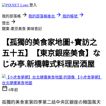
登入
我的部落格
我的部落格後台
我的帳號
登出
關東-東京美食
美味食記
【孤獨的美食家地圖+實訪之
五十五】【東京銀座美食】な
じみ亭.新橋韓式料理居酒屋
【小虎食夢網】
台北捷運美食地圖
6年前
孤獨的美食家第四季第二話中央区銀座の韓国風天