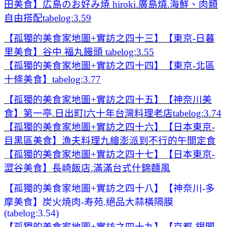
田美食】広島のお好み焼 hiroki.廣島燒.海鮮、肉類
自由搭配tabelog:3.59
【孤獨的美食家地圖+實訪之四十三】【東京-日暮
里美食】谷中 福丸饅頭 tabelog:3.55
【孤獨的美食家地圖+實訪之四十四】【東京-北區
十條美食】tabelog:3.77
【孤獨的美食家地圖+實訪之四十五】【神奈川美
食】第一亭.日出町l六十年台灣料理老店tabelog:3.74
【孤獨的美食家地圖+實訪之四十六】【日本東京-
目黑區美食】漁夫料理九繪澎派到不行的午間定食
【孤獨的美食家地圖+實訪之四十七】【日本東京-
澀谷美食】長崎飯店.滿滿台式什錦麵風
【
孤獨的美食家地圖+實訪之四十八】【神奈川-多
摩美食】炭火焼肉-寿苑.絕品大蒜橫隔膜
(tabelog:3.54)
【孤獨的美食家地圖+實訪之四十九】【京都-銀閣