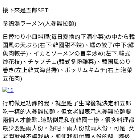
接下來是五郎SET:
参鶏湯ラーメン(人蔘雞拉麵)
日替わり小皿料理(每日變換的下酒小菜)の中から韓
国風の天ぷら(右下:韓國甜不辣)、鱈の餃子(中下:鱈
魚肉較子)、イカとソーメンの旨辛炒め(左下:韓式
炒花枝)、チャプチェ(韓式冬粉雜菜)、韓国風のり
巻き(左上韓式海苔捲)、ボッサムキムチ(右上:泡菜
五花肉)
行前做足功課的我，就坐點了生啤後就決定和五郎
吃一樣的人蔘雞拉麵，但女老闆表示人蔘雞拉麵要
兩個人才能點..這點倒是和在韓國一樣，很多料理都
最少要點兩人份。好吧，兩人份就兩人份，可是..女
老闆就是不讓我點，即便我想付兩人份的錢...隨後