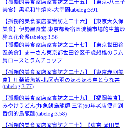
【孤獨的美食家店家實訪之二十五】【東京-八王子
美食】黑毛和牛燒肉-大幸園tabelog:3:91
【孤獨的美食家店家實訪之二十六】【東京大久保
美食】伊勢屋食堂.東京都新宿區淀橋市場的生薑炒
豬五花套餐tabelog:3.56
【孤獨的美食家店家實訪之二十七】【東京世田谷
區美食】まーさん東京都世田谷区千歳船橋のラム
肩ロースとラムチョップ
【孤獨的美食家店家實訪之二十八】【東京赤羽美
食】川榮鰻魚飯-北区赤羽のほろほろ鳥とうな丼
(tabelog:3.77)
【孤獨的美食家店家實訪之二十九】【福岡美食】
みやけうどん(炸魚餅烏龍麵 三宅)60年老店便宜到
昏倒的烏龍麵(tabelog:3.58)
【孤獨的美食家店家實訪之三十】【東京-蒲田美