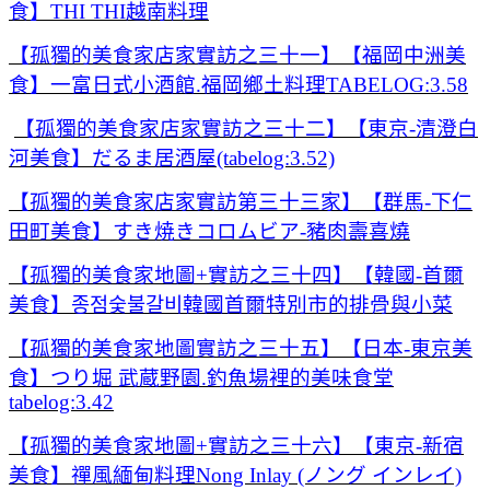
食】THI THI越南料理
【孤獨的美食家店家實訪之三十一】【福岡中洲美
食】一富日式小酒館.福岡鄉土料理TABELOG:3.58
【孤獨的美食家店家實訪之三十二】【東京-清澄白
河美食】だるま居酒屋(tabelog:3.52)
【孤獨的美食家店家實訪第三十三家】【群馬-下仁
田町美食】すき焼きコロムビア-豬肉壽喜燒
【孤獨的美食家地圖+實訪之三十四】【韓國-首爾
美食】종점숯불갈비韓國首爾特別市的排骨與小菜
【孤獨的美食家地圖實訪之三十五】【日本-東京美
食】つり堀 武蔵野園.釣魚場裡的美味食堂
tabelog:3.42
【孤獨的美食家地圖+實訪之三十六】【東京-新宿
美食】禪風緬甸料理Nong Inlay (ノング インレイ)