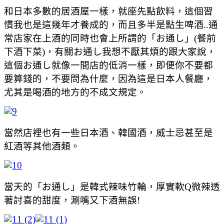
和日本多數的居酒屋一樣，就座先點飲料，這個習
慣我也是這幾年才養成的，而且多半是點生啤酒..通
常店家在上酒的同時也會上所謂的「お通し」(餐前
下酒下菜)，有關お通し我想不厭其煩的跟大家說，
這個お通し就像一間店的低消一樣，即便你不要都
要算錢的，不要問為什麼，因為這是日本人餐廳，
尤其是喝酒的地方的不成文規定。
當然店裡也有一些日本酒、韓國酒，威士忌甚至是
紅酒等其他酒類。
當天的「お通し」是韓式辣味竹輪，厚實軟Q微辣透
著討喜的甜度，涮嘴又下酒無誤!