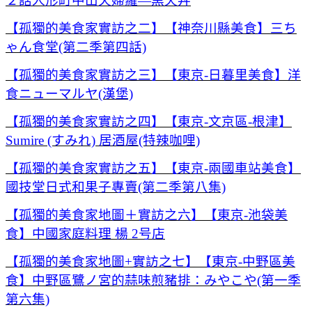
２話人形町中山天婦羅—黒天丼
【孤獨的美食家實訪之二】【神奈川縣美食】三ち
ゃん食堂(第二季第四話)
【孤獨的美食家實訪之三】【東京-日暮里美食】洋
食ニューマルヤ(漢堡)
【孤獨的美食家實訪之四】【東京-文京區-根津】
Sumire (すみれ) 居酒屋(特辣咖哩)
【孤獨的美食家實訪之五】【東京-兩國車站美食】
國技堂日式和果子專賣(第二季第八集)
【孤獨的美食家地圖＋實訪之六】【東京-池袋美
食】中國家庭料理 楊 2号店
【孤獨的美食家地圖+實訪之七】【東京-中野區美
食】中野區鷺ノ宮的蒜味煎豬排：みやこや(第一季
第六集)