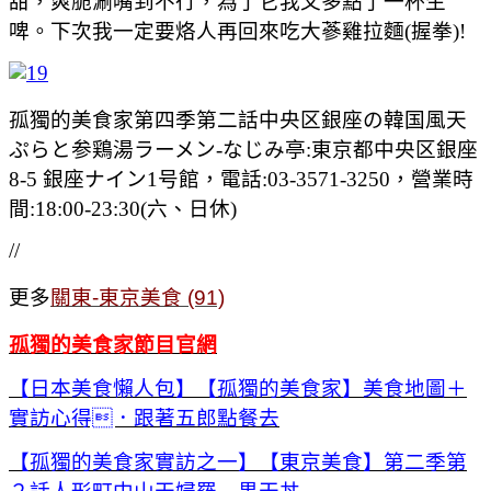
甜，爽脆涮嘴到不行，為了它我又多點了一杯生
啤。下次我一定要烙人再回來吃大蔘雞拉麵(握拳)!
孤獨的美食家第四季第二話中央区銀座の韓国風天
ぷらと参鶏湯ラーメン-なじみ亭:東京都中央区銀座
8-5 銀座ナイン1号館，電話:03-3571-3250，營業時
間:18:00-23:30(六、日休)
//
更多
關東-東京美食 (91)
孤獨的美食家節目官網
【日本美食懶人包】【孤獨的美食家】美食地圖＋
實訪心得．跟著五郎點餐去
【孤獨的美食家實訪之一】【東京美食】第二季第