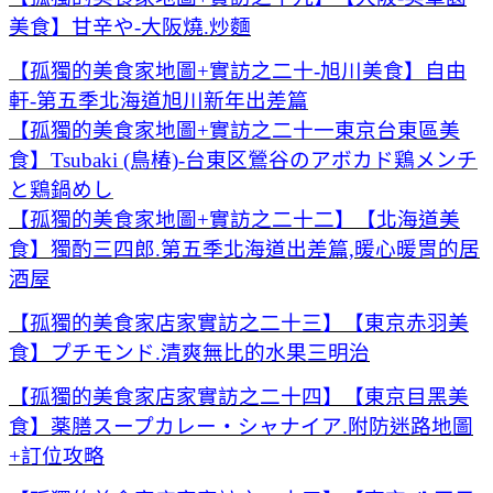
美食】甘辛や-大阪燒.炒麵
【孤獨的美食家地圖+實訪之二十-旭川美食】自由
軒-第五季北海道旭川新年出差篇
【孤獨
的美食家地圖+實訪之二十一東京台東區美
食】Tsubaki (鳥椿)-台東区鶯谷のアボカド鶏メンチ
と鶏鍋めし
【孤獨的美食家地圖+實訪之二十二】【北海道美
食】獨酌三四郎.第五季北海道出差篇,暖心暖胃的居
酒屋
【孤獨的美食家店家實訪之二十三】【東京赤羽美
食】プチモンド.清爽無比的水果三明治
【孤獨的美食家店家實訪之二十四】【東京目黑美
食】薬膳スープカレー・シャナイア.附防迷路地圖
+訂位攻略