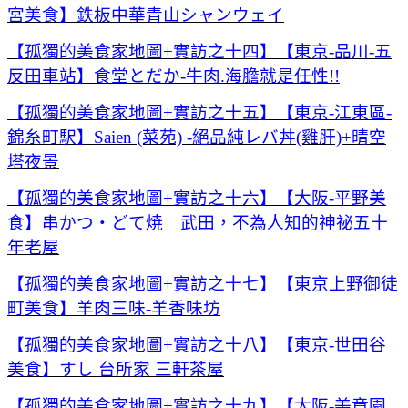
宮美食】鉄板中華青山シャンウェイ
【孤獨的美食家地圖+實訪之十四】【東京-品川-五
反田車站】食堂とだか-牛肉.海膽就是任性!!
【孤獨的美食家地圖+實訪之十五】【東京-江東區-
錦糸町駅】Saien (菜苑) -絕品純レバ丼(雞肝)+晴空
塔夜景
【孤獨的美食家地圖+實訪之十六】【大阪-平野美
食】串かつ・どて焼 武田，不為人知的神祕五十
年老屋
【孤獨的美食家地圖+實訪之十七】【東京上野御徒
町美食】羊肉三味-羊香味坊
【孤獨的美食家地圖+實訪之十八】【東京-世田谷
美食】すし 台所家 三軒茶屋
【孤獨的美食家地圖+實訪之十九】【大阪-美章園