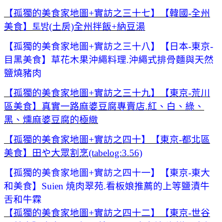
【孤獨的美食家地圖+實訪之三十七】【韓國-全州
美食】토방(土房)全州拌飯+納豆湯
【孤獨的美食家地圖+實訪之三十八】【日本-東京-
目黑美食】草花木果沖繩料理.沖繩式排骨麵與天然
鹽燒豬肉
【孤獨的美食家地圖+實訪之三十九】【東京-荒川
區美食】真實一路麻婆豆腐專賣店.紅、白、綠、
黑、燻麻婆豆腐的極緻
【孤獨的美食家地圖+實訪之四十】【東京-都北區
美食】田や大眾割烹(tabelog:3.56)
【孤獨的美食家地圖+實訪之四十一】【東京-東大
和美食】Suien 焼肉翠苑.看板娘推薦的上等鹽漬牛
舌和牛霖
【孤獨的美食家地圖+實訪之四十二】【東京-世谷