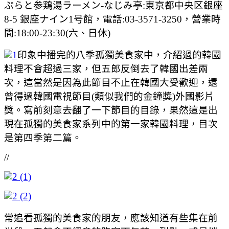
ぷらと参鶏湯ラーメン-なじみ亭:東京都中央区銀座
8-5 銀座ナイン1号館，電話:03-3571-3250，營業時
間:18:00-23:30(六、日休)
印象中播完的八季孤獨美食家中，介紹過的韓國
料理不會超過三家，但五郎反倒去了韓國出差兩
次，這當然是因為此節目不止在韓國大受歡迎，還
曾得過韓國電視節目(類似我們的金鐘獎)外國影片
獎。寫前刻意去翻了一下節目的目錄，果然這是出
現在孤獨的美食家系列中的第一家韓國料理，目次
是第四季第二篇。
//
常追看孤獨的美食家的朋友，應該知道有些集在前