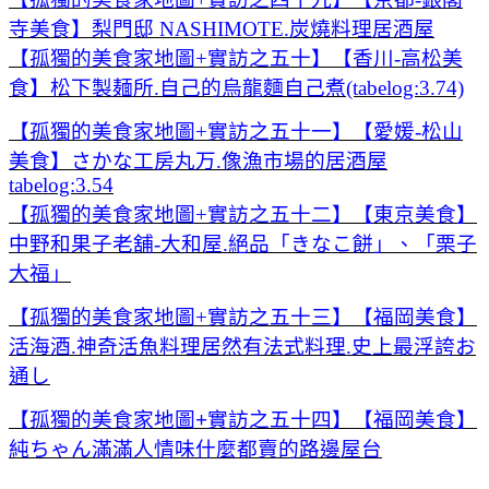
寺美食】梨門邸 NASHIMOTE.炭燒料理居酒屋
【孤獨的美食家地圖+實訪之五十】【香川-高松美
食】松下製麺所.自己的烏龍麵自己煮(tabelog:3.74)
【孤獨的美食家地圖+實訪之五十一】【愛媛-松山
美食】さかな工房丸万.像漁市場的居酒屋
tabelog:3.54
【孤獨的美食家地圖+實訪之五十二】【東京美食】
中野和果子老舖-大和屋.絕品「きなこ餅」、「栗子
大福」
【孤獨的美食家地圖+實訪之五十三】【福岡美食】
活海酒.神奇活魚料理居然有法式料理.史上最浮誇お
通し
【孤獨的美食家地圖+實訪之五十四】【福岡美食】
純ちゃん滿滿人情味什麼都賣的路邊屋台