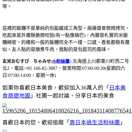
啡。
這裡的飯糰不是單純的包餡握成三角型，兩邊還會微微烤完，
吃起來是外層酥脆微咬勁(有一點像鍋巴)，內層是札實的米飯
糰綿密，的確和一般的飯糰完全不一樣，口感、香氣都極有層
似。友人點的是燉煮牛肉，我點的是包起司的風味。
北海道上川郡東川町西二号
玄米おむすび ちゃみせ
(
fb粉絲團
):
北2，電話:+81 166-82-3887，營業時間:07:00-09:30(星期四六
日:07:00-14:00，星期一休)
如果你喜歡日本美食，歡迎加入36萬人的「
日本美
食旅遊地圖
」社團一起討論、分享日本的美食
喜歡日本的您，歡迎追蹤「
靠日本過生活粉絲團
」