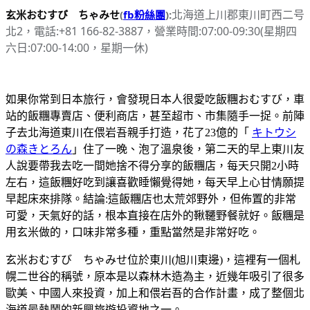
北海道上川郡東川町西二号
玄米おむすび ちゃみせ
(
fb粉絲團
):
北2，電話:+81 166-82-3887，營業時間:07:00-09:30(星期四
六日:07:00-14:00，星期一休)
如果你常到日本旅行，會發現日本人很愛吃飯糰おむすび，車
站的飯糰專賣店、便利商店，甚至超市、市集隨手一捉。前陣
子去北海道東川在偎岩吾親手打造，花了23億的「
キトウシ
の森きとろん
」住了一晚、泡了溫泉後，第二天的早上東川友
人說要帶我去吃一間她捨不得分享的飯糰店，每天只開2小時
左右，這飯糰好吃到讓喜歡睡懶覺得她，每天早上心甘情願提
早起床來排隊。結論:這飯糰店也太荒郊野外，但佈置的非常
可愛，天氣好的話，根本直接在店外的鞦韆野餐就好。飯糰是
用玄米做的，口味非常多種，重點當然是非常好吃。
玄米おむすび ちゃみせ位於東川(旭川東邊)，這裡有一個札
幌二世谷的稱號，原本是以森林木造為主，近幾年吸引了很多
歐美、中國人來投資，加上和偎岩吾的合作計畫，成了整個北
海道最熱鬧的新興旅遊投資地之一。