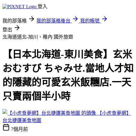
登入
我的部落格
我的部落格後台
我的帳號
登出
北海道道北-旭川、稚內
國外旅遊
【日本北海道-東川美食】玄米
おむすび ちゃみせ.當地人才知
的隱藏的可愛玄米飯糰店.一天
只賣兩個半小時
【小虎食夢網】
台北捷運美食地圖
7個月前