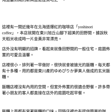
這裡有一間近幾年在北海道爆紅的咖啡店「yoshinori
coffee」，本店就開在東川旭丘山腳下超美的田野間，據說秋
天稻米收成時一片金黃非常漂亮。
店外沒有明顯的招牌，看起來就像田野間的一般住宅，庭園佈
置的可愛且溫馨。
店裡很小，排列著一早做好，很快就會被搶光的飯糰，每天都
有十多種，用的都是東川產的ゆめぴりか夢美人做成的玄米飯
糰。
飯糰店裡沒有內用的空間，但室外佈置的很適合野餐，許多帶
著小朋友的客人都直接在店外的庭園吃起早餐。
飯糰上面都有寫著飯糰的口味，同時店裡也有提供簡單的咖