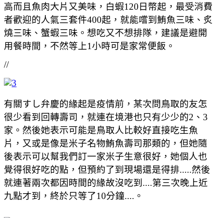
高而且魚肉大片又美味，白蝦120日幣起，最受消費
者歡迎的人氣三套件400起，就能嚐到鮪魚三味、炙
燒三味、蟹蝦三味。想吃又不想排隊，建議是避開
用餐時間，不然等上1小時可是家常便飯。
//
有關すし弁慶的緣起是疫情前，某次問鳥取的友怎
很少看到回轉壽司，就連在境港也只有少少的2、3
家。然後她表示可能是鳥取人比較好直接吃生魚
片，又或是像是米子名物鮪魚壽司那類的，但她隨
後表示可以幫我們訂一家米子生意很好，她個人也
覺得很好吃的點，但預約了到現場還是得排.....然後
就連著兩次都因時間的緣故沒吃到....第三次晚上近
九點才到，終於只等了10分鐘....。