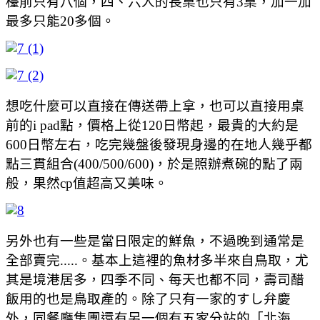
檯前只有八個，四、六人的長桌也只有3桌，加一加
最多只能20多個。
想吃什麼可以直接在傳送帶上拿，也可以直接用桌
前的i pad點，價格上從120日幣起，最貴的大約是
600日幣左右，吃完幾盤後發現身邊的在地人幾乎都
點三貫組合(400/500/600)，於是照辦煮碗的點了兩
般，果然cp值超高又美味。
另外也有一些是當日限定的鮮魚，不過晚到通常是
全部賣完.....。基本上這裡的魚材多半來自鳥取，尤
其是境港居多，四季不同、每天也都不同，壽司醋
飯用的也是鳥取產的。除了只有一家的すし弁慶
外，同餐廳集團還有另一個有五家分站的「北海