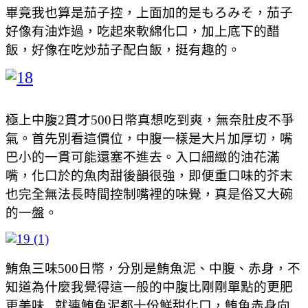
畢竟我也算是茄子控，上面加的是もろみそ，茄子
好像有油炸過，吃起來軟綿化口，加上底下的醋
飯，好像在吃炒茄子配白飯，挺有趣的。
極上中腹2貫才500日幣真想吃到爽，無奈肚皮不爭
氣。首先別看這價位，中腹一樣是大片加厚切，嘴
巴小的一貫可能還塞不進去。入口細緻的油花滿
嘴，化口於的魚肉甜後韻很強，即便重口味的芥末
也完全無法長時間控制嘴裡的味覺，真是俗又大碗
的一盤。
鮪魚三味500日幣，分別是鮪魚泥、中腹、赤身，不
知道為什麼我覺得這一般的中腹比剛剛單點的更肥
更美味...就連鮪魚泥都十份鮮甜化口，鮪魚赤身向