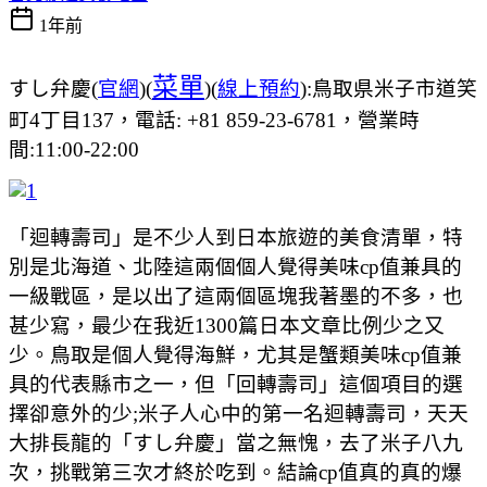
1年前
菜單
すし弁慶(
官網
)(
)(
線上預約
):鳥取県米子市道笑
町4丁目137，電話: +81 859-23-6781，營業時
間:11:00-22:00
「迴轉壽司」是不少人到日本旅遊的美食清單，特
別是北海道、北陸這兩個個人覺得美味cp值兼具的
一級戰區，是以出了這兩個區塊我著墨的不多，也
甚少寫，最少在我近1300篇日本文章比例少之又
少。鳥取是個人覺得海鮮，尤其是蟹類美味cp值兼
具的代表縣市之一，但「回轉壽司」這個項目的選
擇卻意外的少;米子人心中的第一名迴轉壽司，天天
大排長龍的「すし弁慶」當之無愧，去了米子八九
次，挑戰第三次才終於吃到。結論cp值真的真的爆