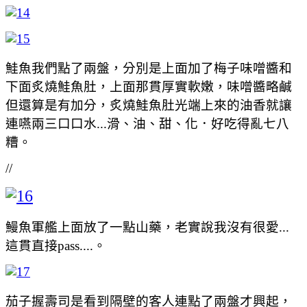
鮭魚我們點了兩盤，分別是上面加了梅子味噌醬和
下面炙燒鮭魚肚，上面那貫厚實軟嫩，味噌醬略鹹
但還算是有加分，炙燒鮭魚肚光端上來的油香就讓
連嚥兩三口口水...滑、油、甜、化．好吃得亂七八
糟。
//
鰻魚軍艦上面放了一點山藥，老實說我沒有很愛...
這貫直接pass....。
茄子握壽司是看到隔壁的客人連點了兩盤才興起，