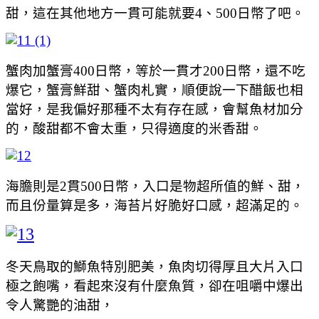
甜，這在其他地方一貫可能就要4、500日幣了吧。
蟹肉加蟹膏400日幣，等於一貫才200日幣，還不吃
爆它，蟹膏鮮甜、蟹肉札實，順便說一下醋飯也相
當好，是我偏好那種不太有存在感，會幫魚材加分
的，酸甜都不會太重，只得適度的米香甜。
海膽則是2貫500日幣，入口是物超所值的鮮、甜，
而且份量算是多，海苔片好脆好口感，超滿足的。
冬天鳥取的鰤魚特別肥美，魚肉切得厚且大片入口
極之飽嘴，看起來沒有什麼魚質，卻在咀嚼中爆出
令人驚艷的油甜，