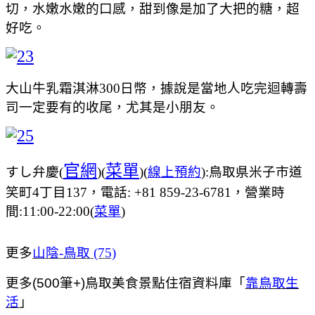
切，水嫩水嫩的口感，甜到像是加了大把的糖，超
好吃。
大山牛乳霜淇淋300日幣，據說是當地人吃完迴轉壽
司一定要有的收尾，尤其是小朋友。
官網
菜單
すし弁慶(
)(
)(
線上預約
):鳥取県米子市道
笑町4丁目137，電話: +81 859-23-6781，營業時
間:11:00-22:00(
菜單
)
更多
山陰-鳥取 (75)
更多(500筆+)鳥取美食景點住宿資料庫「
靠鳥取生
活
」