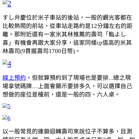
すし弁慶位於米子車站的後站，一般的觀光客都在
比較熱鬧的前站，從車站走路約是12分鐘左右的距
離。那附近還有一家米其林推薦的壽司「鮨よし
喜」有機會再跟大家分享，這家同樣cp值高的米其
林壽司(9貫握壽司1700日幣)。
線上預約
，但就算預約到了現場也是要排...總之現
場拿號碼牌…上面會顯示要排多久，可以選擇自己
想做的座位是檯前，還是一般的四、六人桌。
以一般常見的連鎖迴轉壽司來說位子不算多，目測