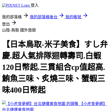
登入
我的部落格
我的部落格後台
我的帳號
登出
山陰-鳥取
國外旅遊
【日本鳥取-米子美食】すし弁
慶.超人氣排隊迴轉壽司.白蝦
120日幣起.三貫組合cp值超高.
鮪魚三味、炙燒三味、蟹蝦三
味400日幣起
【小虎食夢網】
台北捷運美食地圖