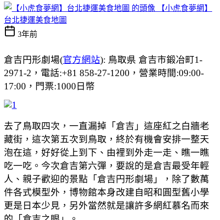
【小虎食夢網】
台北捷運美食地圖
3年前
倉吉円形劇場(
官方網站
): 鳥取県 倉吉市鍛冶町1-
2971-2，電話:+81 858-27-1200，營業時間:09:00-
17:00，門票:1000日幣
去了鳥取四次，一直漏掉「倉吉」這座紅之白牆老
藏街，這次第五次到鳥取，終於有機會安排一整天
泡在這，好好從上到下、由裡到外走一走、瞧一瞧
吃一吃。今次倉吉第六彈，要說的是倉吉最受年輕
人、親子歡迎的景點「倉吉円形劇場」，除了數萬
件各式模型外，博物館本身改建自昭和圓型舊小學
更是日本少見，另外當然就是讓許多網紅慕名而來
的「倉吉之眼」。