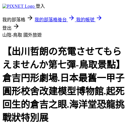
登入
我的部落格
我的部落格後台
我的帳號
登出
山陰-鳥取
國外旅遊
【出川哲朗の充電させてもら
えませんか第七彈-鳥取景點】
倉吉円形劇場.日本最舊一甲子
圓形校舍改建模型博物館.起死
回生的倉吉之眼.海洋堂恐龍挑
戰狀特別展