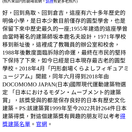
(照片來自円形劇場官網。
這裡
有更多老照片)
好，回到鳥取、回到倉吉，這座有六十多年歷史的
明倫小學，是日本少數目前僅存的圓型學舍，也是
保留下來中歷史最久的一座;1955年建造的這座學曾
由當時著名的建築師坂本鹿名夫設計，1971年學校
移到新址後，這裡成了教職員的辦公室和校舍，
1988年後數度面臨拆除的命運，最終在市民的堅持
下保持了下來，如今已經是日本現存最古老的圓型
學校。2018年4月「円形劇場くらよしフィギュアミ
ュージアム」開館，同年六月得到2018年由
DOCOMOMO JAPAN(日本)國際現代運動建築物選
定 「日本におけるモダン・ムーブメント的建築
賞」，該獎受與的都是保存良好的日本有歷史文化
建築。PS:該建築賞1999年至今2022共計264件日本
建築得獎，對這個建築獎有興趣的朋友可以考考
得
獎建築名單
。
官網
。