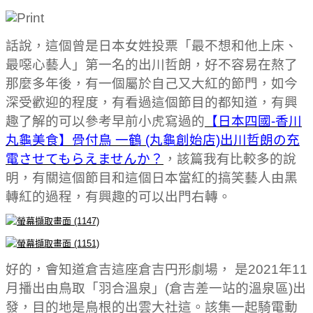
話說，這個曾是日本女姓投票「最不想和他上床、
最噁心藝人」第一名的出川哲朗，好不容易在熬了
那麼多年後，有一個屬於自己又大紅的節門，如今
深受歡迎的程度，有看過這個節目的都知道，有興
趣了解的可以參考早前小虎寫過的
【日本四國-香川
丸龜美食】骨付鳥 一鶴 (丸龜創始店)出川哲朗の充
電させてもらえませんか？
，該篇我有比較多的說
明，有關這個節目和這個日本當紅的搞笑藝人由黑
轉紅的過程，有興趣的可以出門右轉。
好的，會知道倉吉這座倉吉円形劇場， 是2021年11
月播出由鳥取「羽合溫泉」(倉吉差一站的溫泉區)出
發，目的地是鳥根的出雲大社這。該集一起騎電動