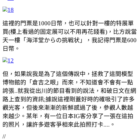
這裡的門票是1000日幣，也可以針對一樓的特展單
買(樓上看過的固定展可以不用再花錢看)，比方說當
天一樓
「海洋堂からの挑戦状」，我記得門票是600
日幣。
但，如果說我是為了這個傳說中，拯救了這間模型
博物館的「倉吉之眼」而來，不知道會不會有一點
誇張..就我從出川的節目看到的說法，和破日文在網
路上查到的資訊;據說這裡剛蓋好時的確吸引了許多
觀光客，但後來漸漸的新鮮感過了後，參觀人數越
來越少。某年，有一位日本IG客分享了一張在這拍
的照片，讓許多遊客爭相來此拍照打卡....。
//