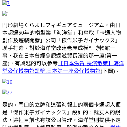
円形劇場くらよしフィギュアミュージアム，由日
本超遇50年的模型業「海洋堂」和鳥取「卡通人物
創作及遊戲開發」公司「傑作米子ガイナックス」
聯手打造。對於海洋堂改建老屋成模型博物館一
事，我在日本曾經參觀過滋賀長濱的那一座(第一
座)，有興趣的可以參考
【日本滋賀-長濱散策】海洋
堂公仔博物館黑壁.日本第一座公仔博物館
(下圖)。
是的，門口的立牌和這張海報上的兩個卡通超人便
是「傑作米子ガイナックス」設計的，就友人的說
法，這裡目前也有該公司管理，海洋堂則提供不定