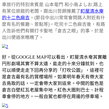
車旅行的特別來賓是 山本竜門 和小島よしお;路上
有某位旅館的老闆，跟出川哲朗推薦了
町屋清水庵
的十二色麻吉
。(節目中出川常常會問路人附近有什
麼有名的餐廳、景點等)，吃完十二色麻吉後，有路
人告訴他們有關打卡聖地「倉吉之眼」的事，於是
出川便過來瞧瞧了。
好，從GOOGLE MAP可以看出，町屋清水奄其實離
円形劇場其實不算太遠，能走的十來分鐘就到，也
可以順便走走下回再分享的「打吹公園」，這裡可
是倉吉最有名的賞櫻場所，如果明年春天有帶大家
去鳥取的話，一定會帶大家到這來。中間的藍色是
倉吉白壁紅瓦老屋集中地，紅色大圈則巴士、計程
車會停的地方，一般自駕也都停在周邊的停車場。