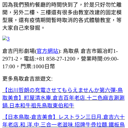
因為我們預約餐廳的時間快到了，於是只好勿忙離
開，另外二樓、三樓還有很多由教室改建的固定模
型展，還有疫情期間暫時取消的各式體驗教室，等
大家自己來發掘。
倉吉円形劇場(
官方網站
):
鳥取県 倉吉市鍛冶町1-
2971-2，電話:
+81 858-27-1200，營業時間:09:00-
17:00，門票:1000日幣
更多鳥取倉吉旅遊文:
【出川哲朗の充電させてもらえませんか第六彈-鳥
取美食】町屋清水庵.倉吉百年老店.十二色麻吉涮涮
鍋.日本和牛祖先鳥取東伯和牛
【日本鳥取-倉吉美食】レストラン三日月.倉吉六十
年老店.和.洋.中.三合一老滋味.招牌牛骨拉麵.鐵板鳥