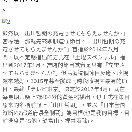
//
即然以「出川哲朗の充電させてもらえませんか?」
當標題，那就先來聊聊這個節目。「出川哲朗の充
電させてもらえませんか?」首播於2014年八月
間，以不定期播出的方式在「土曜スペシャル」播
出到2017年1月。當時的節目其實是只有「充電さ
せてもらえませんか?」但隨著這個節目反應、收視
越來越好，2015年甚至變成同時段收視率最高的節
目，最終「テレビ東京」決定於2017年4月正式在
每星期六晚上7點54分的黃金檔播出，也正式在節目
原來的名稱前冠上「山川哲朗」，並以「日本全国
縦断!47都道府県全制覇」為目標(也是我的目標，目
前進度是45個，缺富山、福井兩縣)。