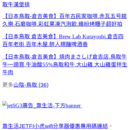
取牛漢堡排
【日本鳥取-倉吉美食】百年古民家咖啡.赤瓦五号館
久樂.石磨咖啡.彩虹果凍汽泡飲.繽紛烤糰子超好拍
【日本鳥取 倉吉美食】Brew Lab Kurayoshi.倉吉四
百年老街.百年木屋.醉人精釀啤酒香
【日本鳥取-倉吉美食】焼肉まさしげ倉吉店.鳥取牛
牛一頭買.牛油酸55%鳥取和牛.大山雞.大山雞蛋拌生
牛肉
更多
山陰-鳥取 (36)
靠生活JETFI小虎wifi分享器優惠專用碼連結
。