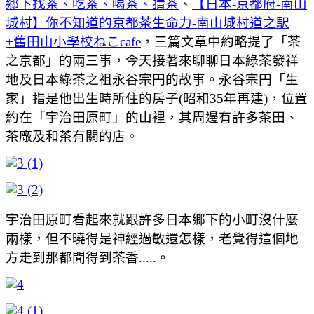
鄉下找茶、吃茶、喝茶、猜茶
、
【日本-京都府-南山
城村】你不知道的京都茶生命力-南山城村道之駅
+舊田山小學校ねこcafe
，三篇文章中約略提了「茶
之京都」的兩三事，今天接著來聊聊日本綠茶發祥
地及日本綠茶之祖永谷宗円的故事。永谷宗円「生
家」指是他出生時所住的房子(昭和35年再建)，位置
約在「宇治田原町」的山裡，其周邊有許多茶田、
茶廠及和茶有關的店。
宇治田原町看起來就跟許多日本鄉下的小町沒什麼
兩樣，但不曉得是神經過敏還怎樣，老覺得這個地
方走到那都聞得到茶香.....。