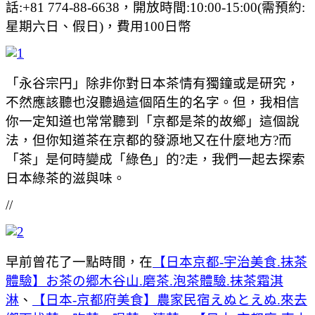
話:+81 774-88-6638，開放時間:10:00-15:00(需預約:
星期六日、假日)，費用100日幣
「永谷宗円」除非你對日本茶情有獨鐘或是研究，
不然應該聽也沒聽過這個陌生的名字。但，我相信
你一定知道也常常聽到「京都是茶的故鄉」這個說
法，但你知道茶在京都的發源地又在什麼地方?而
「茶」是何時變成「綠色」的?走，我們一起去探索
日本綠茶的滋與味。
//
早前曾花了一點時間，在
【日本京都-宇治美食.抹茶
體驗】お茶の郷木谷山.磨茶.泡茶體驗.抹茶霜淇
淋
、
【日本-京都府美食】農家民宿えぬとえぬ.來去