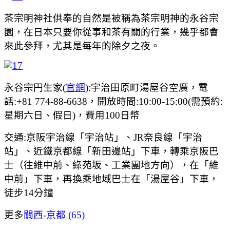
茶宗明神社供奉的自然是被稱為茶宗明神的永谷宗
園，在日本只要你從事和茶有關的行業，幾乎都會
來此參拜，尤其是每年的除夕之夜。
永谷宗円生家(
官網
):
宇治田原町湯屋谷空廣，電
話:
+81 774-88-6638，開放時間:10:00-15:00(
需預約:
星期六日、假日)，費用100日幣
交通:京阪宇治線「宇治站」、JR奈良線「宇治
站」、近鐵京都線「新田邊站」下車，轉乘京阪巴
士（往維中前、綠苑坂、工業團地方向），在「維
中前」下車，再換乘地域巴士在「湯屋谷」下車，
徒步14分鐘
更多
關西-京都 (65)