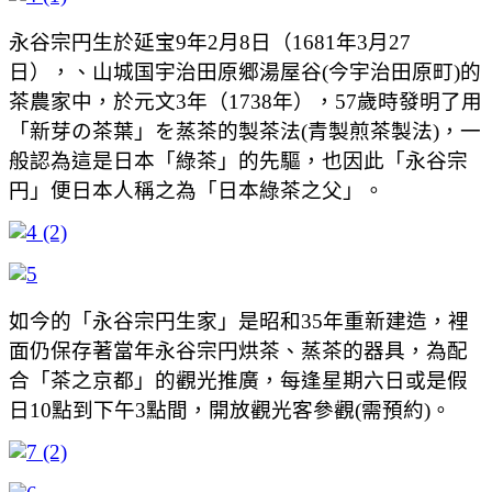
永谷宗円生於延宝9年2月8日（1681年3月27
日），、山城国宇治田原郷湯屋谷(今宇治田原町)的
茶農家中，於元文3年（1738年），57歲時發明了用
「新芽の茶葉」を蒸茶的製茶法(青製煎茶製法)，一
般認為這是日本「綠茶」的先驅，也因此「永谷宗
円」便日本人稱之為「日本綠茶之父」。
如今的「永谷宗円生家」是昭和35年重新建造，裡
面仍保存著當年永谷宗円烘茶、蒸茶的器具，為配
合「茶之京都」的觀光推廣，每逢星期六日或是假
日10點到下午3點間，開放觀光客參觀(需預約)。