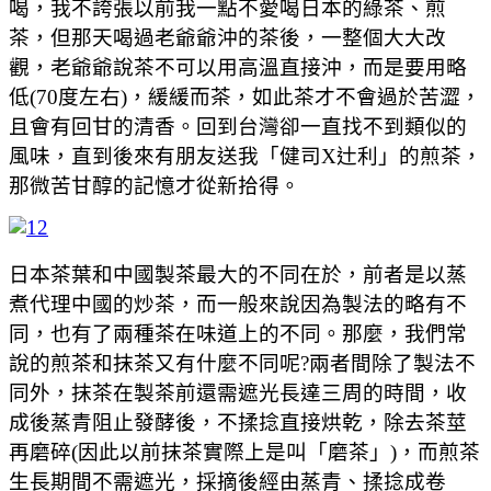
喝，我不誇張以前我一點不愛喝日本的綠茶、煎
茶，但那天喝過老爺爺沖的茶後，一整個大大改
觀，老爺爺說茶不可以用高溫直接沖，而是要用略
低(70度左右)，緩緩而茶，如此茶才不會過於苦澀，
且會有回甘的清香。回到台灣卻一直找不到類似的
風味，直到後來有朋友送我「健司X辻利」的煎茶，
那微苦甘醇的記憶才從新拾得。
日本茶葉和中國製茶最大的不同在於，前者是以蒸
煮代理中國的炒茶，而一般來說因為製法的略有不
同，也有了兩種茶在味道上的不同。那麼，我們常
說的煎茶和抹茶又有什麼不同呢?兩者間除了製法不
同外，抹茶在製茶前還需遮光長達三周的時間，收
成後蒸青阻止發酵後，不揉捻直接烘乾，除去茶莖
再磨碎(因此以前抹茶實際上是叫「磨茶」)，而煎茶
生長期間不需遮光，採摘後經由蒸青、揉捻成卷