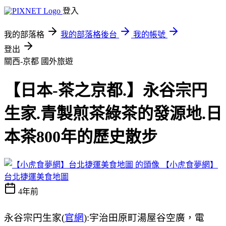
登入
我的部落格
我的部落格後台
我的帳號
登出
關西-京都
國外旅遊
【日本-茶之京都.】永谷宗円
生家.青製煎茶綠茶的發源地.日
本茶800年的歷史散步
【小虎食夢網】
台北捷運美食地圖
4年前
永谷宗円生家(
官網
):宇治田原町湯屋谷空廣，電