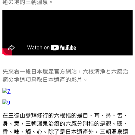
癒の地的三朝溫泉。
先來看一段日本遺產官方網站，六根清浄と六感治
癒の地這項鳥取日本遺產的影片。
在三德山參拜修行的六根指的是目、耳、鼻、舌、
身、意，三朝溫泉治癒的六感分別指的是觀、聽、
香、味、觸、心。除了是日本遺產外，三朝溫泉還