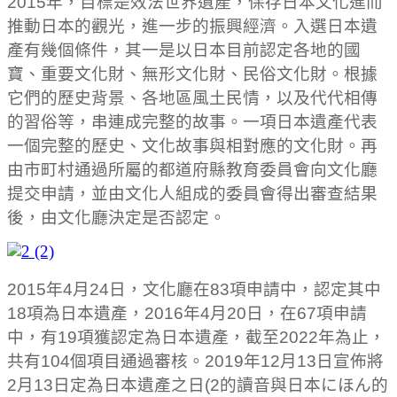
2015年，目標是效法世界遺產，保存日本文化進而
推動日本的觀光，進一步的振興經濟。入選日本遺
產有幾個條件，其一是以日本目前認定各地的國
寶、重要文化財、無形文化財、民俗文化財。根據
它們的歷史背景、各地區風土民情，以及代代相傳
的習俗等，串連成完整的故事。一項日本遺產代表
一個完整的歷史、文化故事與相對應的文化財。再
由市町村通過所屬的都道府縣教育委員會向文化廳
提交申請，並由文化人組成的委員會得出審查結果
後，由文化廳決定是否認定。
2015年4月24日，文化廳在83項申請中，認定其中
18項為日本遺產，
2016年4月20日，在67項申請
中，有19項獲認定為日本遺產，
截至2022年為止，
共有104個項目通過審核。
2019年12月13日宣佈將
2月13日定為日本遺產之日(
2的讀音與日本にほん的