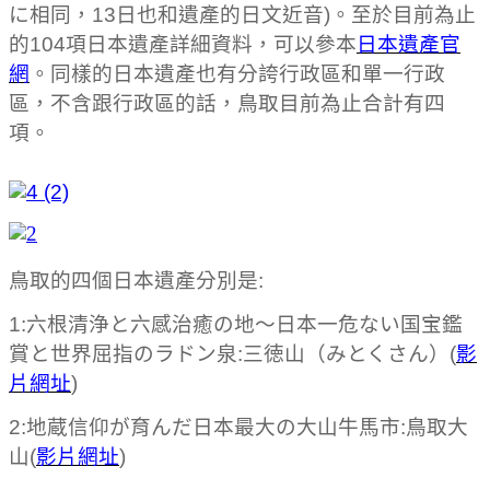
に相同，13日也和遺產的日文近音)。至於目前為止
的104項日本遺產詳細資料，可以參本
日本遺產官
網
。同樣的日本遺產也有分誇行政區和單一行政
區，不含跟行政區的話，鳥取目前為止合計有四
項。
鳥取的四個日本遺產分別是:
1:六根清浄と六感治癒の地～日本一危ない国宝鑑
賞と世界屈指のラドン泉:三徳山（みとくさん）(
影
片網址
)
2:地蔵信仰が育んだ日本最大の大山牛馬市:鳥取大
山(
影片網址
)