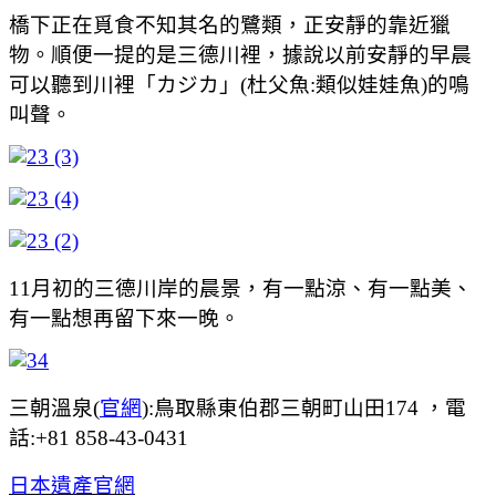
橋下正在覓食不知其名的鷺類，正安靜的靠近獵
物。順便一提的是三德川裡，據說以前安靜的早晨
可以聽到川裡「カジカ」(杜父魚:類似娃娃魚)的鳴
叫聲。
11月初的三德川岸的晨景，有一點涼、有一點美、
有一點想再留下來一晚。
三朝溫泉(
官網
):鳥取縣東伯郡三朝町山田174 ，電
話:+81 858-43-0431
日本遺產官網