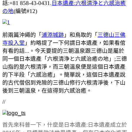
話:+81 858-43-0431.
日本遺產:六根清浄と六感治癒
の地
(編號#12)
前兩篇沖繩的「
浦添城跡
」和鳥取的「
三德山三佛
寺投入堂
」約略提了一下何謂日本遺產，如果看倌
有看的話...。今天要提的三朝溫泉跟三德山是屬於
同一個日本遺產「六根清浄と六感治癒の地」;三德
山指的是六根清淨，而三朝溫泉便是這個日本遺產
的下半段「六感治癒」。簡單說，這個日本遺產說
的古代僧侶到兇險的三德山修行六根清淨後，下山
後到三朝溫泉，在這得到六感治癒。
//
首先來科普一下，什麼是日本遺產:日本遺產成立於