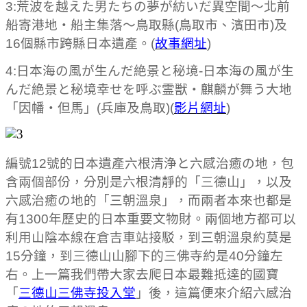
3:荒波を越えた男たちの夢が紡いだ異空間～北前
船寄港地・船主集落～鳥取縣(鳥取市、濱田市)及
16個縣市跨縣日本遺產。(
故事網址
)
4:日本海の風が生んだ絶景と秘境-日本海の風が生
んだ絶景と秘境幸せを呼ぶ霊獣・麒麟が舞う大地
「因幡・但馬」(兵庫及鳥取)(
影片網址
)
編號12號的日本遺產六根清浄と六感治癒の地，包
含兩個部份，分別是六根清靜的「三德山」，以及
六感治癒の地的「三朝溫泉」，而兩者本來也都是
有1300年歷史的日本重要文物財。兩個地方都可以
利用山陰本線在倉吉車站接駁，到三朝溫泉約莫是
15分鐘，到三德山山腳下的三佛寺約是40分鐘左
右。上一篇我們帶大家去爬日本最難抵達的國寶
「
三德山三佛寺投入堂
」後，這篇便來介紹六感治