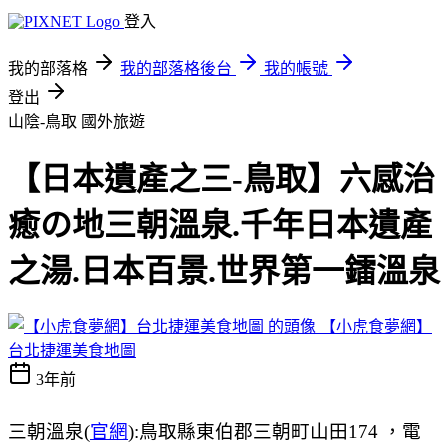
登入
我的部落格
我的部落格後台
我的帳號
登出
山陰-鳥取
國外旅遊
【日本遺產之三-鳥取】六感治
癒の地三朝溫泉.千年日本遺產
之湯.日本百景.世界第一鐳溫泉
【小虎食夢網】
台北捷運美食地圖
3年前
三朝溫泉(
官網
):鳥取縣東伯郡三朝町山田174 ，電