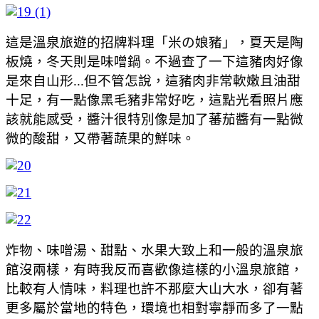
這是溫泉旅遊的招牌料理「米の娘豬」，夏天是陶
板燒，冬天則是味噌鍋。不過查了一下這豬肉好像
是來自山形...但不管怎說，這豬肉非常軟嫩且油甜
十足，有一點像黑毛豬非常好吃，這點光看照片應
該就能感受，醬汁很特別像是加了蕃茄醬有一點微
微的酸甜，又帶著蔬果的鮮味。
炸物、味噌湯、甜點、水果大致上和一般的溫泉旅
館沒兩樣，有時我反而喜歡像這樣的小溫泉旅館，
比較有人情味，料理也許不那麼大山大水，卻有著
更多屬於當地的特色，環境也相對寧靜而多了一點