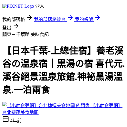
登入
我的部落格
我的部落格後台
我的帳號
登出
關東－千葉縣
美味食記
【日本千葉-上總住宿】養老渓
谷の温泉宿｜黒湯の宿 喜代元.
溪谷絕景溫泉旅館.神祕黑湯溫
泉.一泊兩食
【小虎食夢網】
台北捷運美食地圖
4年前