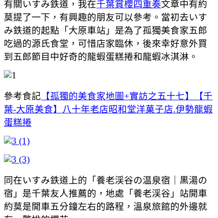
有關いすみ鉄道，我在
千葉賞櫻四重奏
文章中有約
莫提了一下，有興趣的朋友可以參考。當初去いす
み鉄道的起點「大原車站」是為了孤獨美食家五郎
吃過的源氏食堂，可惜店家臨休，後來幸好意外買
到五郎節目中好奇的龍蝦蛋糕捲和龍蝦冰淇淋。
參考食記
【孤獨的美食家地圖+實訪之五十七】【千
葉-大原美食】八十年老店昭和堂洋菓子店.伊勢龍蝦
蛋糕捲
同在いすみ鉄道上的「養老渓谷の温泉宿｜黒湯の
宿」是千葉友人推薦的，地處「養老渓谷」站開車
約莫是開車五分鐘左右的路程，溫泉旅館的外邊就