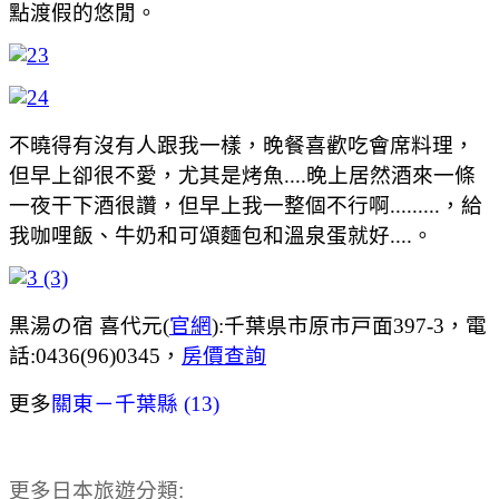
點渡假的悠閒。
不曉得有沒有人跟我一樣，晚餐喜歡吃會席料理，
但早上卻很不愛，尤其是烤魚....晚上居然酒來一條
一夜干下酒很讚，但早上我一整個不行啊.........，給
我咖哩飯、牛奶和可頌麵包和溫泉蛋就好....。
黒湯の宿 喜代元(
官網
):千葉県市原市戸面397-3，電
話:0436(96)0345，
房價查詢
更多
關東－千葉縣 (13)
更多日本旅遊分類: