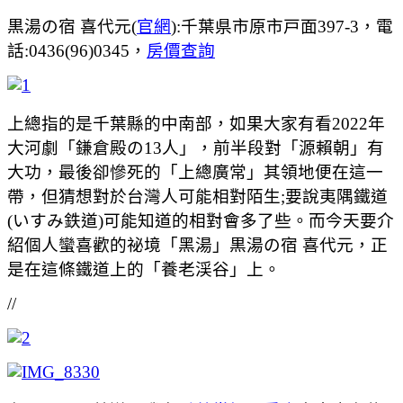
黒湯の宿 喜代元(
官網
):千葉県市原市戸面397-3，電
話:0436(96)0345，
房價查詢
上總指的是千葉縣的中南部，如果大家有看2022年
大河劇「鎌倉殿の13人」，前半段對「源賴朝」有
大功，最後卻慘死的「上總廣常」其領地便在這一
帶，但猜想對於台灣人可能相對陌生;要說夷隅鐵道
(いすみ鉄道)可能知道的相對會多了些。而今天要介
紹個人蠻喜歡的祕境「黑湯」黒湯の宿 喜代元，正
是在這條鐵道上的「養老渓谷」上。
//