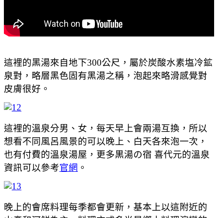
這裡的黑湯來自地下300公尺，屬於炭酸水素塩冷鉱
泉對，略層黑色固有黑湯之稱，泡起來略滑感覺對
皮膚很好。
這裡的溫泉分男、女，每天早上會兩湯互換，所以
想看不同風呂風景的可以晚上、白天各來泡一次，
也有付費的溫泉湯屋，更多黒湯の宿 喜代元的溫泉
資訊可以參考
官網
。
晚上的會席料理每季都會更新，基本上以這附近的