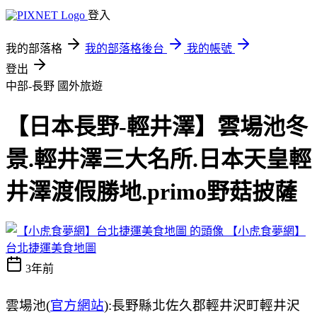
登入
我的部落格
我的部落格後台
我的帳號
登出
中部-長野
國外旅遊
【日本長野-輕井澤】雲場池冬
景.輕井澤三大名所.日本天皇輕
井澤渡假勝地.primo野菇披薩
【小虎食夢網】
台北捷運美食地圖
3年前
雲場池(
官方網站
):長野縣北佐久郡輕井沢町輕井沢