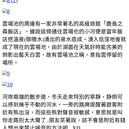
雲場池的周邊有一家非常著名的高級旅館「鹿島之
森飯店」，據說這條通往雲場也的小河便是當年飯
店挖溫泉(御膳水)湧出的泉水造成，湧入低窪地後就
成了現在的雲場池，由於湖面在天氣好時能完美的
倒影出藍天白雲，故有雲場池之稱，意指雲停留的
場所。
河岸兩端的散步道，冬天走來特別的寧靜，靜倒可
以停到幾乎不動的河水，一旁的路牌提醒著遊客附
近有熊出沒，而這些熊對聲音很敏感，意思就是叫
你走路別太大聲了..朋友笑著說，該不會是附近有錢
人想出來禁止噪音的方法吧...XD