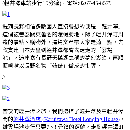
(輕井澤車站步行15分鐘)，電話:0267-45-8579
提到長野相信多數國人直接聯想的便是「輕井澤」
這個被譽為關東著名的渡假勝地，除了輕井澤町周
邊的景點、購物外，這篇文章帶大家走遠一點，去
欣賞連日本天皇到輕井澤都會去走走的「雲場
池」，這座素有長野天鵝湖之稱的夢幻湖泊，再順
便嚐嚐以長野名物「菇菇」做成的批薩。
//
當次的輕井澤之旅，我們選擇了輕井澤及中輕井澤
間的
輕井澤酒店 (Karuizawa Hotel Longing House)
，
離雲場池步行只要7、8分鐘的距離，走到輕井澤町