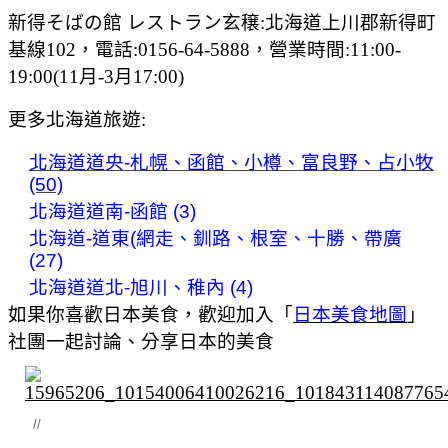
新得そばの館 レストラン玄穣:北海道上川郡新得町
基線102，電話:0156-64-5888，營業時間:11:00-
19:00(11月-3月17:00)
更多北海道旅遊:
北海道道央-札幌、函館、小樽、富良野、占小牧
(50)
北海道道南-函館 (3)
北海道-道東(網走、釧路、根室、十勝、帶廣
(27)
北海道道北-旭川、稚內 (4)
如果你喜歡日本美食，歡迎加入「
日本美食地圖
」
社團一起討論、分享日本的美食
//