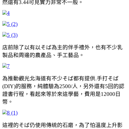
然還有3.44可見實力非常不一般。
店前除了以有以そば為主的伴手禮外，也有不少乳
製品和周邊的農產品、手工藝品。
為推動觀光北海道有不少そば都有提供.手打そば
(DIY)的服務，純體驗為2500/人，另外還有5回的認
證書行程，看起來等於來這學藝，費用是12000日
幣。
這裡的そば仍使用傳統的石磨，為了怕溫度上升影