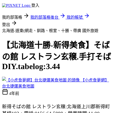
登入
我的部落格
我的部落格後台
我的帳號
登出
北海道-道東(網走、釧路、根室、十勝、帶廣
國外旅遊
【北海道十勝-新得美食】そば
の館 レストラン玄穣.手打そば
DIY.tabelog:3.44
【小虎食夢網】
台北捷運美食地圖
4年前
新得そばの館 レストラン玄穣:北海道上川郡新得町