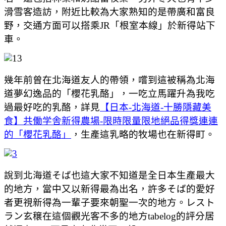
滑雪客造訪，附近比較為大家熟知的是帶廣和富良
野，交通方面可以搭乘JR「根室本線」於新得站下
車。
幾年前曾在北海道友人的帶領，嚐到這被稱為北海
道夢幻逸品的「櫻花乳酪」，一吃立馬躍升為我吃
過最好吃的乳酪，詳見
【日本-北海道-十勝隱藏美
食】共働学舎新得農場-限時限量限地絕品得獎連連
的「櫻花乳酪」
，生產這乳略的牧場也在新得町。
說到北海道そば也這大家不知道是全日本生產最大
的地方，當中又以新得最為出名，許多そば的愛好
者更視新得為一輩子要來朝聖一次的地方。レスト
ラン玄穣在這個觀光客不多的地方tabelog的評分居