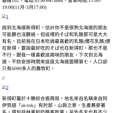
基線102，電話:0156-64-5888，營業時間:11:00-
19:00(11月-3月17:00)
說到北海道新得町，估計你不是很熟北海道的朋友
可能聽也沒聽過，但這裡的そば和乳酪那可是大大
有名，目前我在日本吃過最喜歡的乳酪(櫻花乳酪)便
在新得，要說最好吃的そば也在新得町，那也不是
不行，跟我一樣喜歡這兩味的朋友，下次到北海
道，不妨安排時間來這座北海道面積第七，人口卻
只有6000多人的農牧町。
//
新得町屬於十勝綜合振興局，地名來自名稱來自阿
伊努語「sir-tok」有肘部、山肩之意，生產蕎麥著
名，還包括林業和奶酪畜牧業，另外冬天也有不少