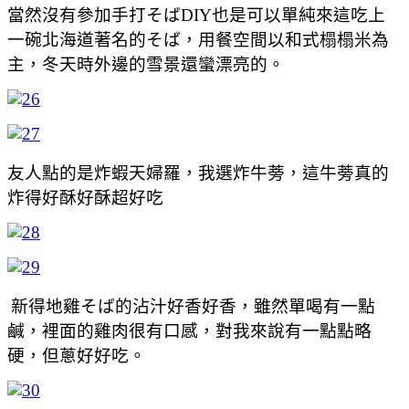
當然沒有參加手打そばDIY也是可以單純來這吃上
一碗北海道著名的そば，用餐空間以和式榻榻米為
主，冬天時外邊的雪景還蠻漂亮的。
友人點的是炸蝦天婦羅，我選炸牛蒡，這牛蒡真的
炸得好酥好酥超好吃
新得地雞そば的沾汁好香好香，雖然單喝有一點
鹹，裡面的雞肉很有口感，對我來說有一點點略
硬，但蔥好好吃。