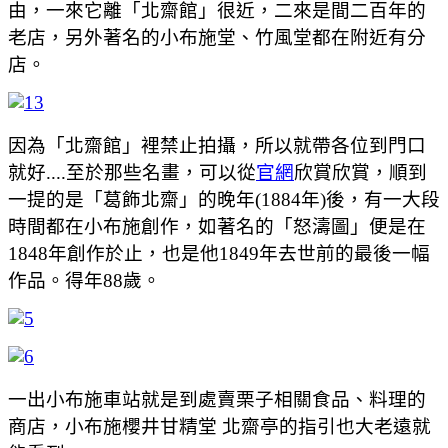
由，一來它離「北齋館」很近，二來是間二百年的
老店，另外著名的小布施堂、竹風堂都在附近有分
店。
因為「北齋館」裡禁止拍攝，所以就帶各位到門口
就好....至於那些名畫，可以從
官網
欣賞欣賞，順到
一提的是「葛飾北齋」的晚年(1884年)後，有一大段
時間都在小布施創作，如著名的「怒濤圖」便是在
1848年創作於止，也是他1849年去世前的最後一幅
作品。得年88歲。
一出小布施車站就是到處賣栗子相關食品、料理的
商店，小布施櫻井甘精堂 北齋亭的指引也大老遠就