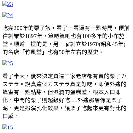
吃完200年的栗子飯，看了一看還有一點時間，便前
往創業於1897年，算吧算吧也有100多年的小布施
堂。順道一提的是，另一家創立於1970(昭和45年)
的名店「竹風堂」也有50年左右的歷史。
看了半天，後來決定買這三家老店都有賣的栗子カ
ステラ。說真這個カステラ真是好吃，即便外邊的
蜂蜜有一點點甜，但濕潤的蛋糕體，根本入口即
化，中間的栗子則超級好吃.....外邊那層像是栗子
泥，更是扮演乳化效果，讓栗子吃起來更有對比的
口感。