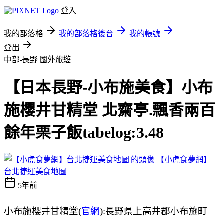
登入
我的部落格
我的部落格後台
我的帳號
登出
中部-長野
國外旅遊
【日本長野-小布施美食】小布
施櫻井甘精堂 北齋亭.飄香兩百
餘年栗子飯tabelog:3.48
【小虎食夢網】
台北捷運美食地圖
5年前
小布施櫻井甘精堂(
官網
):長野県上高井郡小布施町