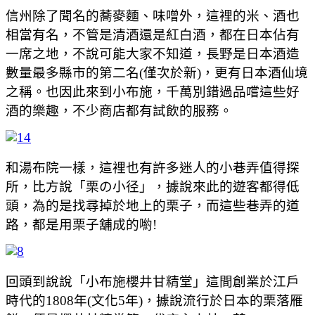
信州除了聞名的蕎麥麵、味噌外，這裡的米、酒也
相當有名，不管是清酒還是紅白酒，都在日本佔有
一席之地，不說可能大家不知道，長野是日本酒造
數量最多縣市的第二名(僅次於新)，更有日本酒仙境
之稱。也因此來到小布施，千萬別錯過品嚐這些好
酒的樂趣，不少商店都有試飲的服務。
和湯布院一樣，這裡也有許多迷人的小巷弄值得探
所，比方說「栗の小径」，據說來此的遊客都得低
頭，為的是找尋掉於地上的栗子，而這些巷弄的道
路，都是用栗子舖成的喲!
回頭到說說「小布施櫻井甘精堂」這間創業於江戶
時代的1808年(文化5年)，據說流行於日本的栗落雁