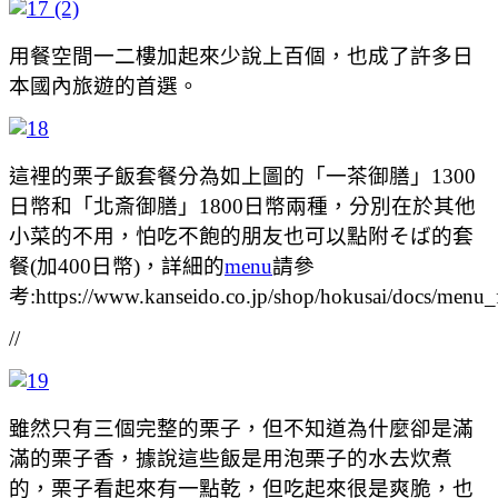
用餐空間一二樓加起來少說上百個，也成了許多日
本國內旅遊的首選。
這裡的栗子飯套餐分為如上圖的「一茶御膳」1300
日幣和「北斎御膳」1800日幣兩種，分別在於其他
小菜的不用，怕吃不飽的朋友也可以點附そば的套
餐(加400日幣)，詳細的
menu
請參
考:https://www.kanseido.co.jp/shop/hokusai/docs/menu_
//
雖然只有三個完整的栗子，但不知道為什麼卻是滿
滿的栗子香，據說這些飯是用泡栗子的水去炊煮
的，栗子看起來有一點乾，但吃起來很是爽脆，也