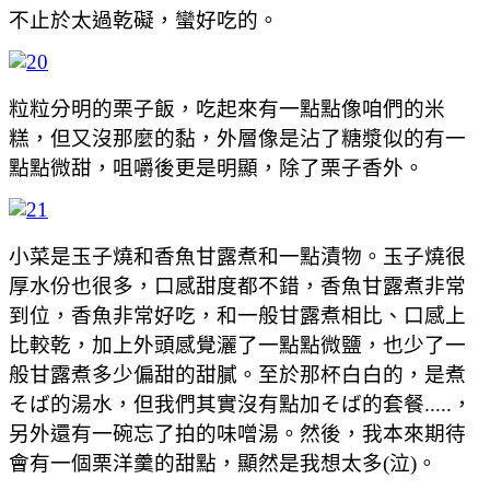
不止於太過乾礙，蠻好吃的。
粒粒分明的栗子飯，吃起來有一點點像咱們的米
糕，但又沒那麼的黏，外層像是沾了糖漿似的有一
點點微甜，咀嚼後更是明顯，除了栗子香外。
小菜是玉子燒和香魚甘露煮和一點漬物。玉子燒很
厚水份也很多，口感甜度都不錯，香魚甘露煮非常
到位，香魚非常好吃，和一般甘露煮相比、口感上
比較乾，加上外頭感覺灑了一點點微鹽，也少了一
般甘露煮多少偏甜的甜膩。至於那杯白白的，是煮
そば的湯水，但我們其實沒有點加そば的套餐.....，
另外還有一碗忘了拍的味噌湯。然後，我本來期待
會有一個栗洋羹的甜點，顯然是我想太多(泣)。