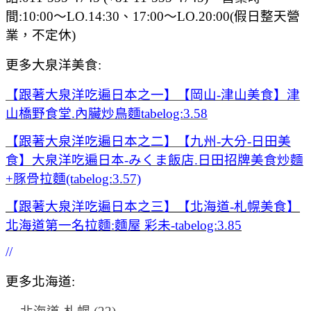
間:10:00～LO.14:30、17:00〜LO.20:00(假日整天營
業，不定休)
更多大泉洋美食:
【跟著大泉洋吃遍日本之一】【岡山-津山美食】津
山橋野食堂.內臟炒鳥麵tabelog:3.58
【跟著大泉洋吃遍日本之二】【九州-大分-日田美
食】大泉洋吃遍日本-みくま飯店.日田招牌美食炒麵
+豚骨拉麵(tabelog:3.57)
【跟著大泉洋吃遍日本之三】【北海道-札幌美食】
北海道第一名拉麵:麵屋 彩未-tabelog:3.85
//
更多北海道: