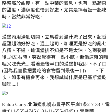
略略高於甜度，有一點中藥的氣息，也有一點蔬菜
的甜度，濃稠度也恰到好處，尤其是拌著飯一起吃
時，當然非常好吃。
漢堡內用湯匙切開，立馬看到湯汁流了出來，超香
超甜超油好好吃，混上起司、咖哩更是好吃的亂七
八糟。不過，這漢堡排不知是不是太油，吃到剩最
後1/4左右時，突然覺得有一點小膩，偏偏這時的咖
哩又吃光光....看著最後半口的漢堡排我即下不了口
(因為我喜歡把愛吃的食物留到最後一口).......。下
次，如果有機會再來，我想試試什麼是巴基斯堡乾
咖哩....!
E-itou Curry:北海道札幌市豊平区平岸1条2-7-33，電
話:011-555-4745 (+81-11-555-4745)，營業時