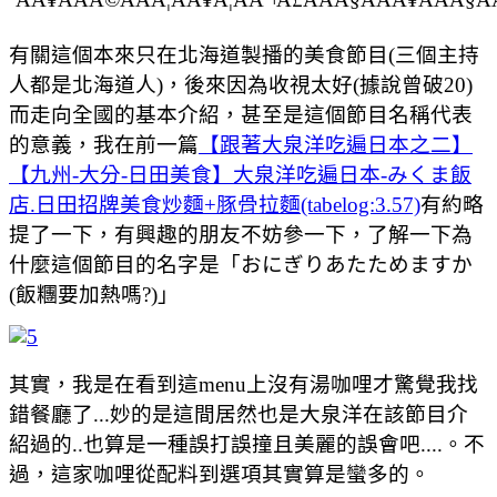
有關這個本來只在北海道製播的美食節目(三個主持
人都是北海道人)，後來因為收視太好(據說曾破20)
而走向全國的基本介紹，甚至是這個節目名稱代表
的意義，我在前一篇
【跟著大泉洋吃遍日本之二】
【九州-大分-日田美食】大泉洋吃遍日本-みくま飯
店.日田招牌美食炒麵+豚骨拉麵(tabelog:3.57)
有約略
提了一下，有興趣的朋友不妨參一下，了解一下為
什麼這個節目的名字是「おにぎりあたためますか
(飯糰要加熱嗎?)」
其實，我是在看到這menu上沒有湯咖哩才驚覺我找
錯餐廳了...妙的是這間居然也是大泉洋在該節目介
紹過的..也算是一種誤打誤撞且美麗的誤會吧....。不
過，這家咖哩從配料到選項其實算是蠻多的。