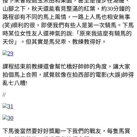
接下來會經過玉米田和果園，甚至是慢步在湖邊、
山腳之下，秋天還能看見整滿的紅葉，約30分鐘的
路程卻有不同的馬上風情，一路上人馬也相安無事
(笑)順利的很，即便我們有些人是第一次騎馬。下馬
時某位女性友人還神氣的說:「原來我這麼有騎馬的
天份」。但其實是馬兒乖、教練教得好。
課程結束前教練還會幫忙橋好帥帥的角度，讓大家
拍個馬上合照，感覺就像在拍西部的電影(大誤)帥得
亂七八糟!
//
下馬後當然要好好獎勵一下我們的戰友，每隻馬賞