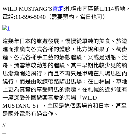
WILD MUSTANG’S
官網
:札幌市南區砥山114番地，
電話:11-596-5040（需要預約，當日也可）
這幾年日本的旅遊發展，慢慢從單純的美食、旅遊
進而推廣向各式各樣的體驗，比方說和果子、蕎麥
麵、各式各樣手工藝的靜態體驗，又或是划船、泛
舟、滑雪等較動態的體驗。其中早期比較少見的騎
馬漸漸開始風行，而且不再只是單純在馬場馬圈內
繞行，而是由教練帶路騎出馬場，在山林間、草地
上更為真實的享受騎馬的樂趣。在札幌的近郊便有
一座深受外國遊客喜愛的馬場「WILD
MUSTANG’S」，主因是這個馬場曾和日本、甚至
是國外電影有過合作。
//