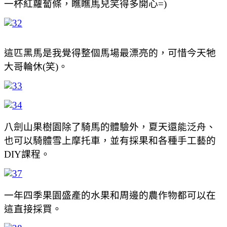
一杯紅蘿蔔條，瞧瞧馬兒笑得多開心=)
這匹黑馬是我覺得整個馬場最漂亮的，可惜今天牠
大哥輪休(笑)。
八劍山果樹園除了騎馬的體驗外，夏天還能泛舟、
也可以騎體雪上摩托車，並有採果和各種手工藝的
DIY課程。
一年四季果園盛產的水果和周邊的農作物都可以在
這直接採買。