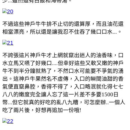
少...雖然還有白飯和海帶湯。
不過這些神戶牛牛排不止切的還算厚，而且油花還
相當漂亮，所以還是讓我忍不住吞了幾口口水...。
不誇張這片神戶牛才上網就竄出迷人的油香味，口
水立馬又嚥了好幾口....但幸好這些又軟又嫩的神戶
牛不到半分鐘就熟了，不然口水可能要不爭氣的湧
出。這神戶牛果然名不虛傳，入口的瞬間油甜的香
氣便直竄鼻腔，香得不得了，入口略泯就化得七七
八八的嫩度完全讓人忘了這一片差不多要1500日
幣...但它就真的好吃的亂八九糟，可怎麼辦..一個人
吃了兩片後，好想再追加一份哦!