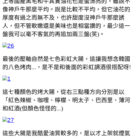
上等國產黑毛和牛其實油花也是蠻漂亮的，雖說不
像神戶牛那麼平均。說是比較不平均，但它油花的
厚度有過之而無不及，也許甜度沒神戶牛那麼誘
人，但不管軟嫩還是美味也是相當讚的，最少這一
盤我可以毫不客氣的再追加兩三盤(笑)。
最後的壓軸自然是七色彩虹大腸，這讓我想念韓國
的八色烤肉...，是不是和後面的彩虹調酒很搭配呀!
這七種顏色的烤大腸，從右三點種方向分別是以
「紅色辣椒、咖哩、檸檬、明太子、巴西里、薄河
和紅酒(但顏色怪怪的...)
這些大腸是我酷愛油質較多的，是以才上架就煙氣