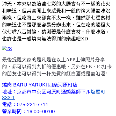
沖天，本來以為這些七彩的大腸會有不一樣的花火
和味道，但其實聞上來感覺和一般的烤大腸氣味沒
兩樣，但吃將上來卻實不太一樣，雖然那七種食材
的味道也不是那麼容易分辦出來，但在吃的過程大
伙七嘴八舌討論、猜測著是什麼食材、什麼味道，
也許也是一般燒肉無法得到的樂趣吧XD
最後提醒大家的是凡是在以上APP上傳照片分享
的，都可以得到九折的優惠哦，另外在FB、IG打卡
的朋友也可以得到一杯免費的紅白酒或是氣泡酒!
燒肉 BARU YARUKI 四条河原町店
地址：京都市中京区河原町通蛸薬師下ル
塩屋町
333-1
電話：075-221-7711
營業時間：16:00–00:00