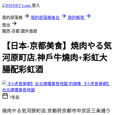
登入
我的部落格
我的部落格後台
我的帳號
登出
關西-京都
國外旅遊
【日本-京都美食】焼肉やる気
河原町店.神戶牛燒肉+彩虹大
腸配彩虹酒
【小虎食夢網】
台北捷運美食地圖
7年前
焼肉やる気河原町店:京都府京都市中京区三条通り