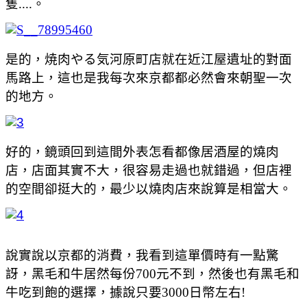
隻....。
是的，焼肉やる気河原町店就在近江屋遺址的對面
馬路上，這也是我每次來京都都必然會來朝聖一次
的地方。
好的，鏡頭回到這間外表怎看都像居酒屋的燒肉
店，店面其實不大，很容易走過也就錯過，但店裡
的空間卻挺大的，最少以燒肉店來說算是相當大。
說實說以京都的消費，我看到這單價時有一點驚
訝，黑毛和牛居然每份700元不到，然後也有黑毛和
牛吃到飽的選擇，據說只要3000日幣左右!