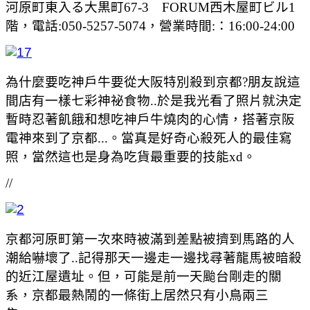
河原町東入る大黒町67-3 FORUM西木屋町ビル1
階，電話:050-5257-5074，營業時間:：16:00-24:00
為什麼要吃神戶牛要從大阪特別殺到京都?朋友說這
間店有一樣七彩神祕食物..於是我光看了照片就決定
暫時忍著飢餓和想吃神戶牛燒肉的心情，搭著京阪
電神來到了京都...。當真是好奇心殺死人的最佳寫
照，當然這也是身為吃貨最重要的技能xd。
//
京都河原町第一次來時被滿到差點被擠到馬路的人
潮給嚇壞了..記得那天一邊走一邊找尋著龍馬被暗殺
的近江屋遺址。但，可能是前一天颱台剛走的關
系，京都最熱鬧的一條街上居然只有小鳥兩三