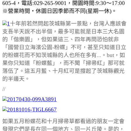
605-4，電話:029-265-9001，
開園時間:
9:30～17:00
※營業時間・休園日因季節而不同(星期一休)。
十年前若然問起茨城縣第一景點，台灣人應該會
支吾半天說不出半個，最多可能就是日本三大名園
的「偕樂園」，但如果這三、四年再問恐怕就非
「國營日立海濱公園-粉蝶」不可，甚至只知道日立
的粉蝶花而不知茨城縣的人也所在多有...。but，如
果你只知道「粉蝶藍」，而不聞「掃帚紅」那可就
落伍了。這五月藍、十月紅可是撐起了
茨城縣觀光
的半邊天。
//
如果五月粉蝶花和十月掃帚草都看過的朋友一定會
發現它們是長在同一個地方、同一片丘陵。是的，