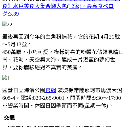
食】水戶美食大集合懶人包(12家)，最高食べロ
グ:3.89
最後再回到今年的主角粉蝶花，它的花期:
4月21號
～5月13號。
450萬顆，小巧可愛，模樣討喜的粉蝶花佔領見晴山
崗。花海、天空與大海，連成一片湛藍的夢幻世
界，要你體驗絕對不真實的美麗。
國營日立海濱公園
官網
:
茨城縣常陸那珂市馬渡大沼
605-4，電話:029-265-9001，
開園時間:
9:30～17:00
※營業時間・休園日因季節而不同(星期一休)。
交通