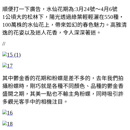
順便打一下廣告，水仙花期為:
3月24號～4月6號
1公頃大的松林下，陽光透過綠葉輕輕灑在550種・
100萬株的水仙花上，帶來如幻的春色魅力。高雅清
逸的花姿以及迷人花香，令人深深著迷。
//
其中鬱金香的花期和粉蝶是差不多的，去年我們拍
攝粉蝶時，剛巧就是各種不同顏色、品種的鬱金香
盛開之期，其美一點也不輸主角粉蝶，同時吸引許
多觀光客手中的相機注目。