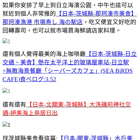
如果你安排了早上到日立海濱公園，中午也這可以
就近到個人非常推的
【日本-茨城縣-那珂湊市美食】
那珂湊漁港 市場寿し 海の駅店
，吃又便宜又好吃的
回轉壽司，也可以就市場買海鮮請店家料理。
還有個人覺得最美的海上咖啡廳
【日本-茨城縣-日立
交通、美食】懸在太平洋上的玻璃屋車站-日立駅
+無敵海景餐廳「シーバーズカフェ」(SEA BiRDS
CAFE)食べログ:3.52
還有還有
【日本-北關東-茨城縣】大洗磯前神社交
通-絕美海上鳥居日出
找茨城縣美食看這篇:
【日本-關東-茨城縣」水戶美