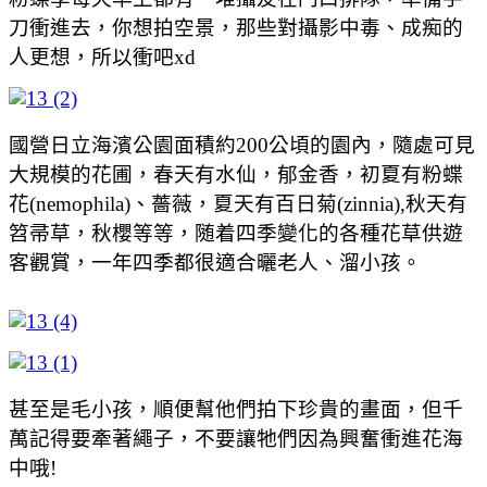
刀衝進去，你想拍空景，那些對攝影中毒、成痴的
人更想，所以衝吧xd
國營日立海濱公園
面積約200公頃的園內，隨處可見
大規模的花圃，春天有水仙，郁金香，初夏有粉蝶
花(nemophila)、薔薇，夏天有百日菊(zinnia),秋天有
笤帚草，秋櫻等等，随着四季變化的各種花草供遊
客觀賞，一年四季都很適合曬老人、溜小孩。
甚至是毛小孩，順便幫他們拍下珍貴的畫面，但千
萬記得要牽著繩子，不要讓牠們因為興奮衝進花海
中哦!