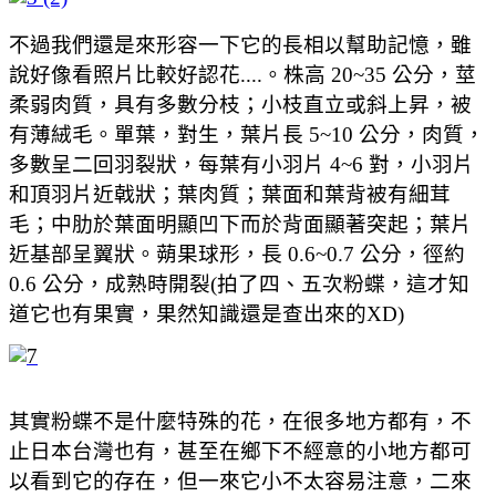
不過我們還是來形容一下它的長相以幫助記憶，雖
說好像看照片比較好認花....。株高 20~35 公分，莖
柔弱肉質，具有多數分枝；小枝直立或斜上昇，被
有薄絨毛。單葉，對生，葉片長 5~10 公分，肉質，
多數呈二回羽裂狀，每葉有小羽片 4~6 對，小羽片
和頂羽片近戟狀；葉肉質；葉面和葉背被有細茸
毛；中肋於葉面明顯凹下而於背面顯著突起；葉片
近基部呈翼狀。蒴果球形，長 0.6~0.7 公分，徑約
0.6 公分，成熟時開裂(拍了四、五次粉蝶，這才知
道它也有果實，果然知識還是查出來的XD)
其實粉蝶不是什麼特殊的花，在很多地方都有，不
止日本台灣也有，甚至在鄉下不經意的小地方都可
以看到它的存在，但一來它小不太容易注意，二來