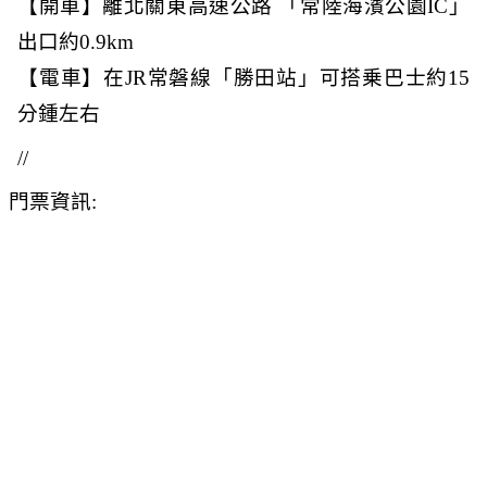
【開車】離北關東高速公路 「常陸海濱公園IC」
出口約0.9km
【電車】在JR常磐線「勝田站」可搭乗巴士約15
分鍾左右
//
門票
資訊: