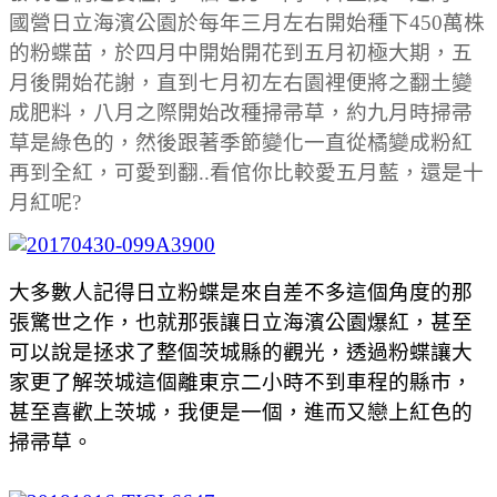
國營日立海濱公園於每年三月左右開始種下450萬株
的粉蝶苗，於四月中開始開花到五月初極大期，五
月後開始花謝，直到七月初左右園裡便將之翻土變
成肥料，八月之際開始改種掃帚草，約九月時掃帚
草是綠色的，然後跟著季節變化一直從橘變成粉紅
再到全紅，可愛到翻..看倌你比較愛五月藍，還是十
月紅呢?
大多數人記得日立粉蝶是來自差不多這個角度的那
張驚世之作，也就那張讓日立海濱公園爆紅，甚至
可以說是拯求了整個茨城縣的觀光，透過粉蝶讓大
家更了解茨城這個離東京二小時不到車程的縣市，
甚至喜歡上茨城，我便是一個，進而又戀上紅色的
掃帚草。