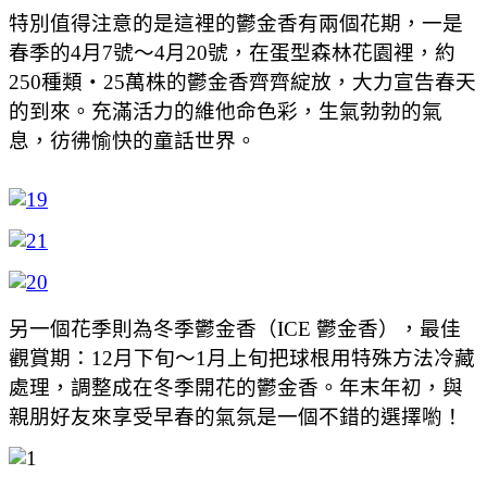
特別值得注意的是這裡的鬱金香有兩個花期，一是
春季的4月7號～4月20號，
在蛋型森林花園裡，約
250種類・25萬株的鬱金香齊齊綻放，大力宣告春天
的到來。充滿活力的維他命色彩，生氣勃勃的氣
息，彷彿愉快的童話世界。
另一個花季則為冬季鬱金香（ICE 鬱金香），最佳
觀賞期：12月下旬～1月上旬把球根用特殊方法冷藏
處理，調整成在冬季開花的鬱金香。年末年初，與
親朋好友來享受早春的氣氛是一個不錯的選擇喲！