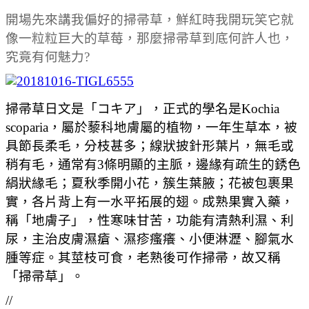
開場先來講我偏好的掃帚草，鮮紅時我開玩笑它就
像一粒粒巨大的草莓，那麼掃帚草到底何許人也，
究竟有何魅力?
掃帚草日文是「コキア」，正式的學名是Kochia
scoparia，屬於藜科地膚屬的植物，一年生草本，被
具節長柔毛，分枝甚多；線狀披針形葉片，無毛或
稍有毛，通常有3條明顯的主脈，邊緣有疏生的銹色
絹狀緣毛；夏秋季開小花，簇生葉腋；花被包裹果
實，各片背上有一水平拓展的翅。成熟果實入藥，
稱「地膚子」，性寒味甘苦，功能有清熱利濕、利
尿，主治皮膚濕瘡、濕疹瘙癢、小便淋瀝、腳氣水
腫等症。其莖枝可食，老熟後可作掃帚，故又稱
「掃帚草」。
//