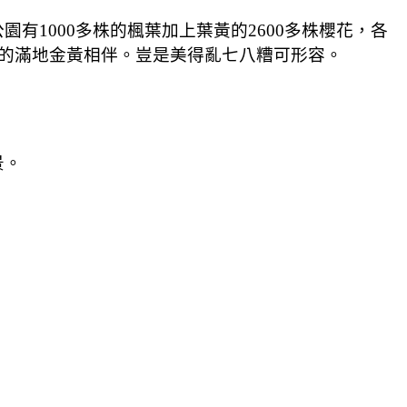
1000多株的楓葉加上葉黃的2600多株櫻花，各
杏的滿地金黃相伴。豈是美得亂七八糟可形容。
景。