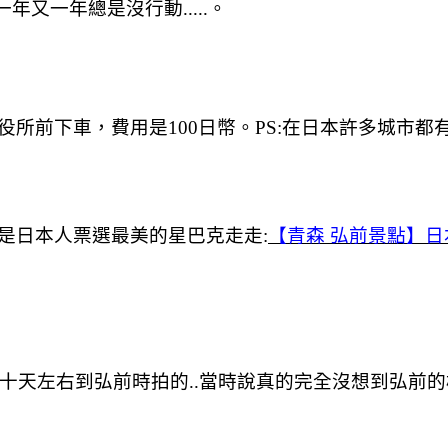
又一年總是沒行動.....。
市役所前下車，費用是100日幣。PS:在日本許多城市
是日本人票選最美的星巴克走走:
【青森 弘前景點】
天左右到弘前時拍的..當時說真的完全沒想到弘前的楓紅