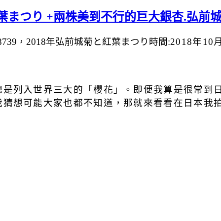
紅葉まつり +兩株美到不行的巨大銀杏.弘前
-8739，2018年弘前城菊と紅葉まつり時間:
2018年10
總是列入世界三大的「櫻花」。即便我算是很常到日
我猜想可能大家也都不知道，那就來看看在日本我拍