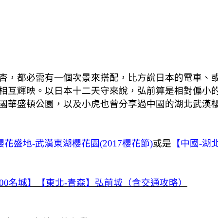
杏，都必需有一個次景來搭配，比方說日本的電車、
相互輝映。以日本十二天守來說，弘前算是相對偏小
國華盛頓公園，以及小虎也曾分享過中國的湖北武漢
花盛地-武漢東湖櫻花園(2017櫻花節)
或是
【中國-湖
100名城】【東北-青森】弘前城（含交通攻略）