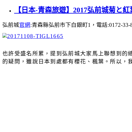
【日本-青森旅遊】2017弘前城菊と
弘前城
官網
:青森縣弘前市下白銀町1，電話:0172-33
也許受盛名所累，提到弘前城大家馬上聯想到的
的疑問，雖說日本到處都有櫻花、楓葉。所以，