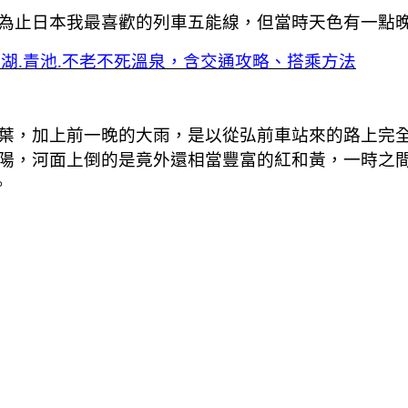
為止日本我最喜歡的列車五能線，但當時天色有一點晚加
二湖.青池.不老不死溫泉，含交通攻略、搭乘方法
葉，加上前一晚的大雨，是以從弘前車站來的路上完
陽，河面上倒的是竟外還相當豐富的紅和黃，一時之
。