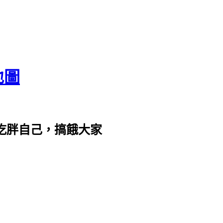
地圖
com。吃胖自己，搞餓大家