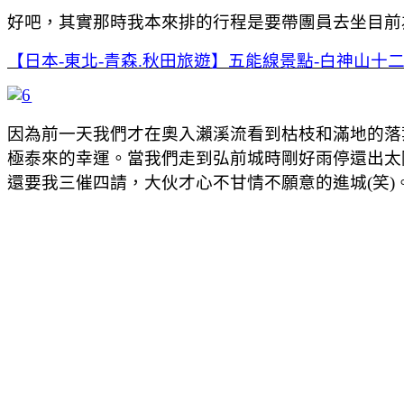
好吧，其實那時我本來排的行程是要帶團員去坐目前
【日本-東北-青森.秋田旅遊】五能線景點-白神山十
因為前一天我們才在奧入瀨溪流看到枯枝和滿地的落
極泰來的幸運。當我們走到弘前城時剛好雨停還出太
還要我三催四請，大伙才心不甘情不願意的進城(笑)