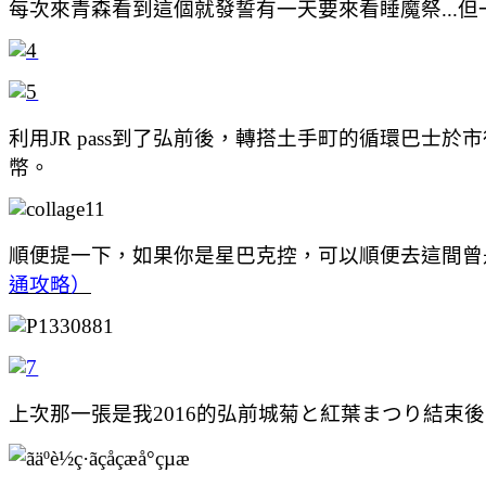
每次來青森看到這個就發誓有一天要來看睡魔祭...但一年
利用JR pass到了弘前後，轉搭土手町的循環巴士於
幣。
順便提一下，如果你是星巴克控，可以順便去這間曾
通攻略）
上次那一張是我2016的弘前城菊と紅葉まつり結束後十