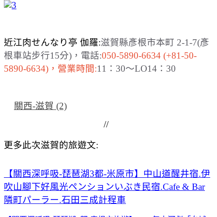
近江肉せんなり亭 伽羅:
滋賀縣彥根市本町 2-1-7(彥
根車站步行15分)，電話:
050-5890-6634 (+81-50-
5890-6634)，營業時間:
11：30～LO14：30
關西-滋賀 (2)
//
更多此次滋賀的旅遊文:
【關西深呼吸-琵琶湖3都-米原市】中山道醒井宿.伊
吹山腳下好風光ペンションいぶき民宿.Cafe & Bar
隣町パーラー.石田三成計程車