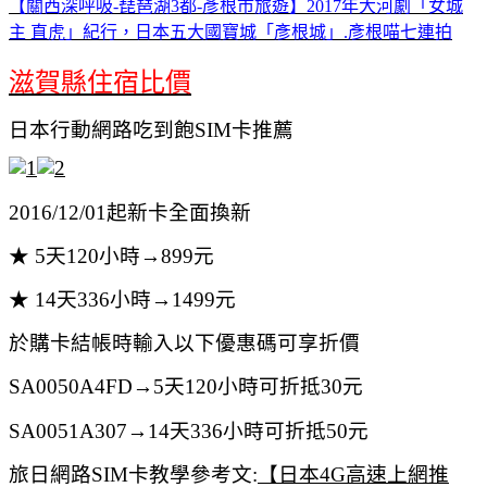
【關西深呼吸-琵琶湖3都-彥根市旅遊】2017年大河劇「女城
主 直虎」紀行，日本五大國寶城「彥根城」.彥根喵七連拍
滋賀縣住宿比價
日本行動網路吃到飽SIM卡推薦
2016/12/01起新卡全面換新
★ 5天120小時→899元
★ 14天336小時→1499元
於購卡結帳時輸入以下優惠碼可享折價
SA0050A4FD
→5天120小時可折抵30元
SA0051A307
→14天336小時可折抵50元
旅日網路SIM卡教學參考文:
【日本4G高速上網推