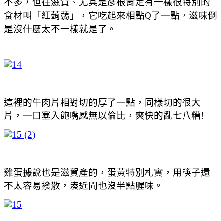
不多，但在滋賀、尤其是彥根肯定有一樣很特別的
食材叫「紅蒟蒻」，它吃起來相點Q了一點，滋味倒
是沒什麼太不一樣就是了。
這裡的牛肉片相對切的厚了一點，同樣切的很大
片，一口塞入飽嘴感無以倫比，爽快的亂七八糟!
雞蛋據說也是滋賀產的，蛋黃特別札實，用筷子還
不太容易撥散，湊近聞也沒半點腥味。