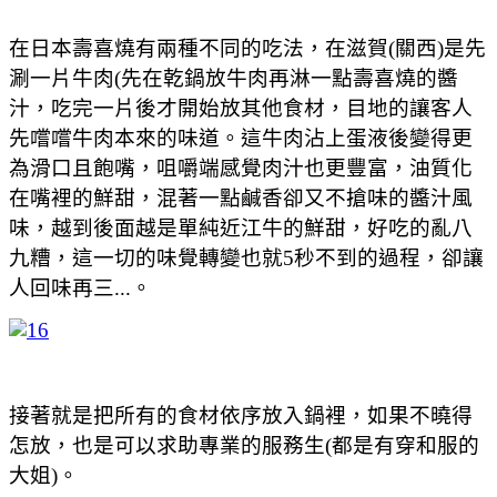
在日本壽喜燒有兩種不同的吃法，在滋賀(關西)是先
涮一片牛肉(先在乾鍋放牛肉再淋一點壽喜燒的醬
汁，吃完一片後才開始放其他食材，目地的讓客人
先嚐嚐牛肉本來的味道。這牛肉沾上蛋液後變得更
為滑口且飽嘴，咀嚼端感覺肉汁也更豐富，油質化
在嘴裡的鮮甜，混著一點鹹香卻又不搶味的醬汁風
味，越到後面越是單純近江牛的鮮甜，好吃的亂八
九糟，這一切的味覺轉變也就5秒不到的過程，卻讓
人回味再三...。
接著就是把所有的食材依序放入鍋裡，如果不曉得
怎放，也是可以求助專業的服務生(都是有穿和服的
大姐)。