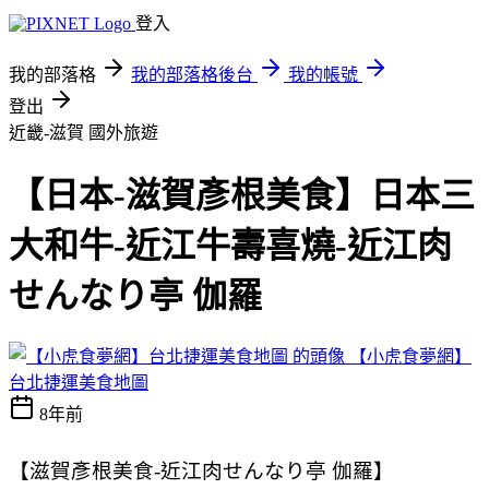
登入
我的部落格
我的部落格後台
我的帳號
登出
近畿-滋賀
國外旅遊
【日本-滋賀彥根美食】日本三
大和牛-近江牛壽喜燒-近江肉
せんなり亭 伽羅
【小虎食夢網】
台北捷運美食地圖
8年前
【滋賀彥根美食-近江肉せんなり亭 伽羅】