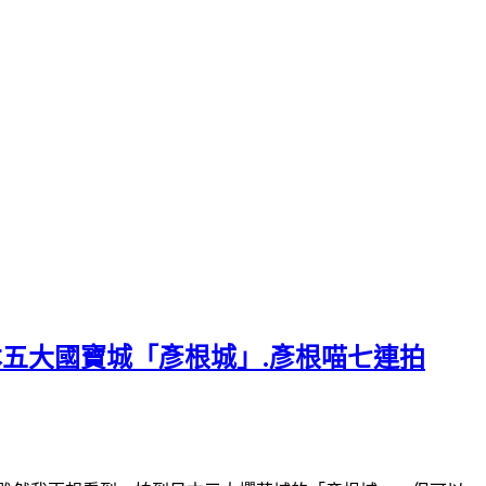
日本五大國寶城「彥根城」.彥根喵七連拍