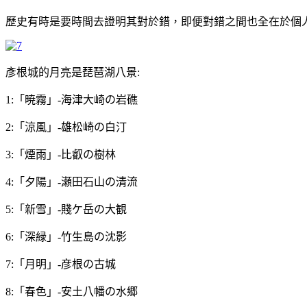
歷史有時是要時間去證明其對於錯，即便對錯之間也全在於個
彥根城的月亮是琵琶湖八景:
1:「暁霧」-海津大崎の岩礁
2:「涼風」-雄松崎の白汀
3:「煙雨」-比叡の樹林
4:「夕陽」-瀬田石山の清流
5:「新雪」-賤ケ岳の大観
6:「深緑」-竹生島の沈影
7:「月明」-彦根の古城
8:「春色」-安土八幡の水郷