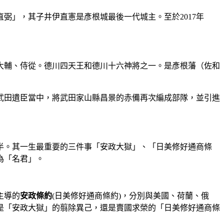
弼」，其子井伊直憲是彥根城最後一代城主。至於2017年
大輔、侍從。德川四天王和德川十六神將之一。是彥根藩（佐和
武田遺臣當中，將武田家山縣昌景的赤備再次編成部隊，並引進
半。其一生最重要的三件事「安政大獄」、「日美修好通商條
為「名君」。
主導的
安政條約
(日美修好通商條約)，分別與美國、荷蘭、俄
是「安政大獄」的翦除異己，還是賣國求榮的「日美修好通商條