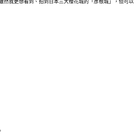
，雖然我更想看到、拍到日本三大櫻花城的「彥根城」，但可以
。