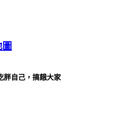
地圖
com。吃胖自己，搞餓大家