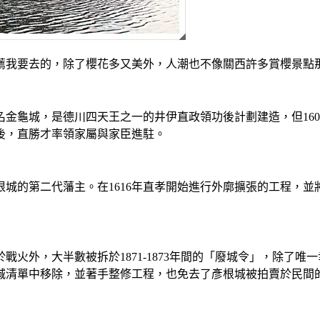
薦我要去的，除了櫻花多又美外，人潮也不像關西許多賞櫻景點
金龜城，是德川四天王之一的井伊直政領功後計劃建造，但1602
模後，直勝才率領家屬與家臣進駐。
根城的第二代藩主。在1616年直孝開始進行外廓擴張的工程，並
火外，大半數被拆於1871-1873年間的「廢城令」，除了唯
城清單中移除，並著手整修工程，也免去了彥根城被拍賣於民間的