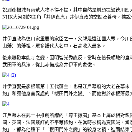
說到彥根城有兩號人物不得不提，其中自然是前頭提過德川四大
NHK大河劇的主角「井伊直虎」井伊直政的堂姑及養母，據說
井伊直政為德川家重要的家臣之一，父親是遠江國人眾，今川
山藩）的藩祖，眾多譜代大名中，石高收入最多。
後來爆發本能寺之變，因明智光秀謀反，當時在信長領地的直
武田軍的兵法，從此赤備成為井伊軍的象徵。
井伊直弼是彥根藩第十五代藩主，也是江戶幕府的大老在幕末
約」和讓他身首異處的「櫻田門外之變」。而他對於彥根藩最
江戶幕末在武士中推薦所謂的「尊王攘夷」基本上屬於相對鎖國
國、英國、法國簽訂的不平等條約，在當時被稱為賣國賊，當
約」，都為他種下「「櫻田門外之變」的殺身之禍，進而結束