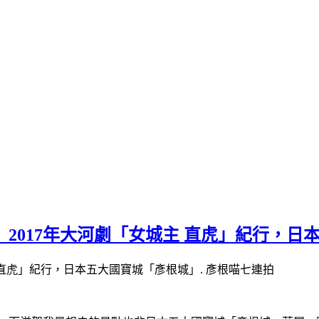
】2017年大河劇「女城主 直虎」紀行，
主 直虎」紀行，日本五大國寶城「彥根城」. 彥根喵七連拍