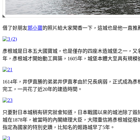
借了好朋友
郭小寶
的照片給大家聞香一下，這城也是他一直推
彥根城是日本五大國寶城，也是僅存的四座木造城堡之一，又名
年，彥根城才開始動工興築，1605年，城堡本體大至具有規
1614年，井伊直勝的弟弟井伊直孝由於兄長病弱，正式成為彥
完工，一共花了近20年的建造時間。
只要對日本城稍有研究就會知道，日本戰國以來的城池除了毀於戰
城在1878年，被當時的內閣總理大臣，大隈重信將彥根城從廢
指定為國家的特別史蹟，比知名的姬路城早了5年。