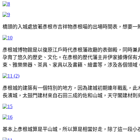
橋頭的入城處放著彥根市吉祥物彥根喵的出場時間表，想要一
彥根城博物館是以復原江戶時代彥根藩政廳的表御殿，同時兼具博
孕育了悠久的歷史、文化。在彥根的歷代藩主井伊家據傳保有
束、雅樂樂器、茶具、家具以及書籍、繪畫等，涉及各個領域
彥根城的建築有一個特別的地方，因為建城初期連年戰亂，此
長濱城，太鼓門建材來自石田三成的佐和山城，天守閣建材則
基本上彥根城算是平山城，所以算是相當好走，除了這一段小