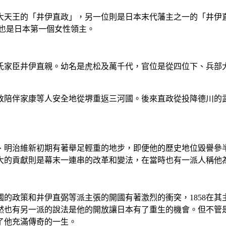
天王的「井伊直政」，另一位則是日本末代藩主之一的「井伊直
也是日本第一個女性領主。
氏家臣井伊直親。幼名是虎松及萬千代，官位是從四位下、兵部
政陪伴家康等人安全地從堺重返三河國。後來直政從投降德川的
、明治維新初期有著舉足輕重的地步，即便他的歷史地位毀譽參
大的貢獻則是幕末一連串的改革和變法，在當時也有一派人稱他
的政策和井伊直弼等派主張的開國有著激烈的衝突，1858在其
然也有另一派的說法是他的開放讓日本有了重生的機會。但不管
了他充滿傳奇的一生。