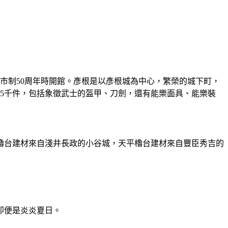
念市制50周年時開館。彥根是以彥根城為中心，繁榮的城下町，
5千件，包括象徵武士的盔甲、刀劍，還有能樂面具、能樂裝
櫓台建材來自淺井長政的小谷城，天平櫓台建材來自豐臣秀吉的
即便是炎炎夏日。