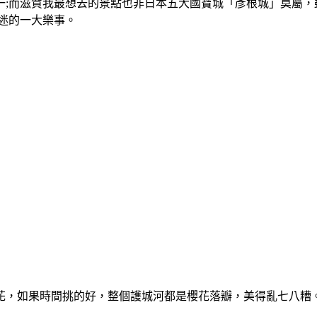
一;而滋賀我最想去的景點也非日本五大國寶城「彥根城」莫屬
國迷的一大樂事。
花，如果時間挑的好，整個護城河都是櫻花落瓣，美得亂七八糟