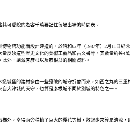
賭其可愛貌的遊客千萬要記住每場出場的時間表。
物館功能而設計建造的，於昭和62年（1987年）2月11日紀
大量反映這些歷史文化的美術工藝品和古文書等。其數量約達4萬
。此外，還藏有彥根以及彥根藩的相關資料。
木造城堡的建材多由一些殘破的城守拆替而來，如西之丸的三重
來自大津城的天守，也算是彥根城不同於別城的特色之一。
石梯外，幸得兩旁種植了巨大的櫻花等樹，散起步來算是清涼，