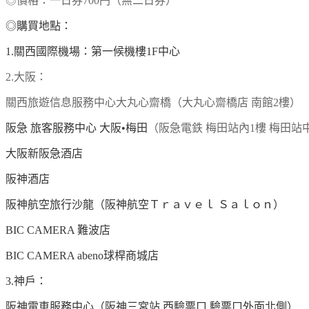
◎價格：一日券700円（無二日券）
◎購買地點：
1.關西國際機場：
第一候機樓1F中心
2.大阪：
關西旅遊信息服務中心大丸心齋橋（
大丸心齋橋店 南館2樓）
阪急 旅客服務中心 大阪•梅田
（阪急電鉄 梅田站內1樓 梅田站
大阪新阪急酒店
阪神酒店
阪神航空旅行沙龍（阪神航空Ｔｒａｖｅｌ Ｓａｌｏｎ）
BIC CAMERA 難波店
BIC CAMERA abeno球桿商城店
3.神戶：
阪神電車服務中心（阪神三宮站 西驗票口 驗票口外面北側）