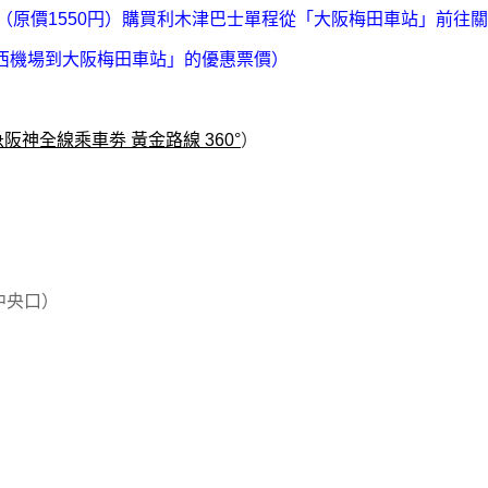
（原價1550円）購買利木津巴士單程從「大阪梅田車站」前往
關西機場到
大阪梅田車站」的優惠票價）
急阪神全線乘車劵 黃金路線
360°
）
中央口）