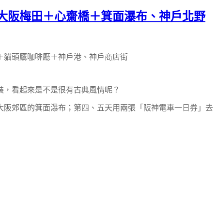
大阪梅田＋心齋橋＋箕面瀑布、神戶北野
＋貓頭鷹咖啡廳＋神戶港、神戶商店街
裝，看起來是不是很有古典風情呢？
大阪郊區的箕面瀑布；第四、五天用兩張「阪神電車一日券」去