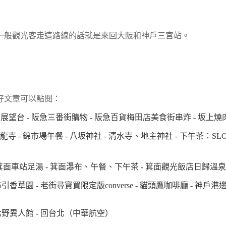
一般觀光客走這路線的話就是來回大阪和神戶三宮站。
好文章可以點閱：
大廈展望台 - 阪急三番街購物 - 阪急百貨梅田店美食街串炸 - 坂上
寺 - 錦市場午餐 - 八坂神社 - 清水寺、地主神社 - 下午茶：SLOW
足湯 - 箕面瀑布、午餐、下午茶 - 箕面觀光飯店日歸溫泉 - 大阪心齋橋
香草園 - 老街尋寶買限定版converse - 貓頭鷹咖啡廳 - 神戶
北野異人館
- 回台北（中華航空）