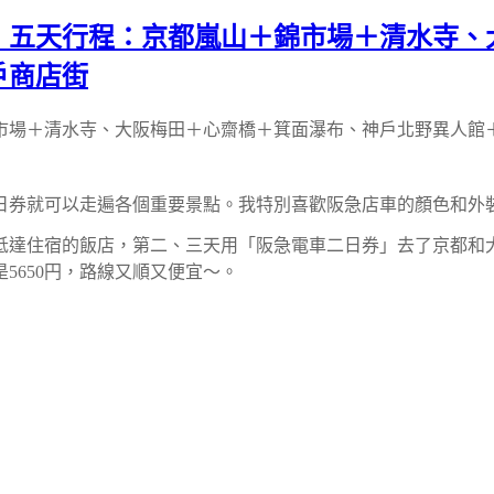
．五天行程：京都嵐山＋錦市場＋清水寺、
戶商店街
市場＋清水寺、大阪梅田＋心齋橋＋箕面瀑布、神戶北野異人館
日券就可以走遍各個重要景點。我特別喜歡阪急店車的顏色和外
抵達住宿的飯店，第二、三天用「阪急電車二日券」去了京都和
5650円，路線又順又便宜～。