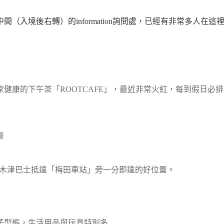
入境後右轉）的information詢問處，已經有非常多人在這
健康的下午茶「ROOTCAFE」，最近非常火紅，每到假日必
景
利木津巴士抵達「梅田車站」旁一分即達的好位置。
子型態，生活用品與玩具特別多