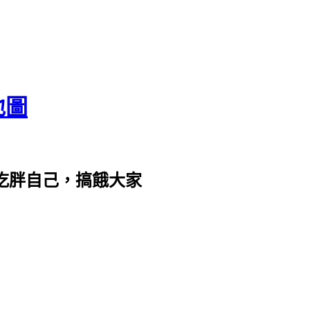
地圖
com。吃胖自己，搞餓大家