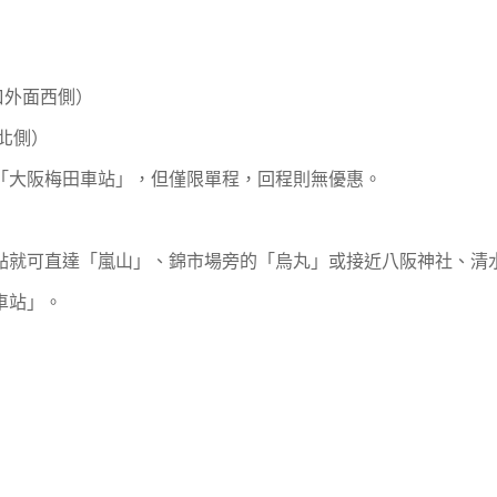
口外面西側）
北側）
往「大阪梅田車站」，但僅限單程，回程則無優惠。
點就可直達「嵐山」、錦市場旁的「烏丸」或接近八阪神社、清
車站」。