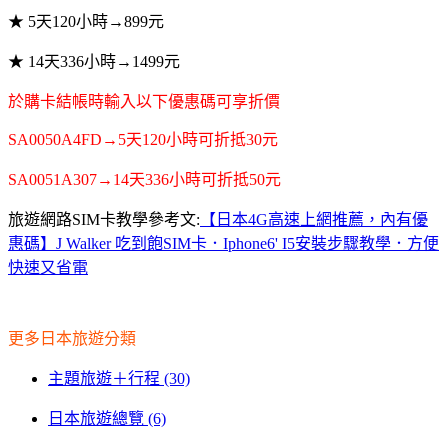
★ 5天120小時→899元
★ 14天336小時→1499元
於購卡結帳時輸入以下優惠碼可享折價
SA0050A4FD
→5天120小時可折抵30元
SA0051A307
→14天336小時可折抵50元
旅遊網路SIM卡教學參考文:
【日本4G高速上網推薦，內有優
惠碼】J Walker 吃到飽SIM卡．Iphone6' I5安裝步驟教學．方便
快速又省電
更多日本旅遊分類
主題旅遊＋行程 (30)
日本旅遊總覽 (6)