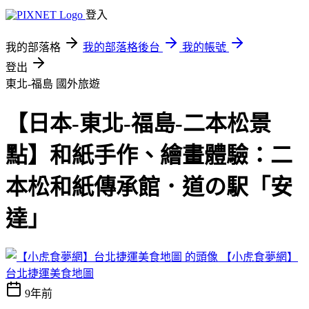
登入
我的部落格
我的部落格後台
我的帳號
登出
東北-福島
國外旅遊
【日本-東北-福島-二本松景
點】和紙手作、繪畫體驗：二
本松和紙傳承館．道の駅「安
達」
【小虎食夢網】
台北捷運美食地圖
9年前