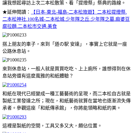
讓我想起尋訪上次二本松散策、看「提燈祭」祭典的路線。
★延伸閱讀：
【日本-東北-福島-二本松旅遊】二本松提燈祭.
二本松神社.100名城-二本松城.少年隊之丘.少年隊之墓.麻婆豆
腐拉麵.二本松市交通.美食
搭上朋友的車子，來到「道の駅 安達」，事實上它就是一座
公路休息站。
來到休息站，一般人就是買買吃吃、上上廁所，誰想得到在休
息站旁還有這麼風雅的和紙體驗？
和紙在現代已經變成一種工藝藝術的呈現，而二本松自古就是
製紙工業發達之所；現在，和紙藝術就算在當地也逐漸流失傳
承者。參觀這座「和紙傳承館」，你將能領略和紙的美。
這裡是製紙的空間，工具又多又大，頗佔位置。