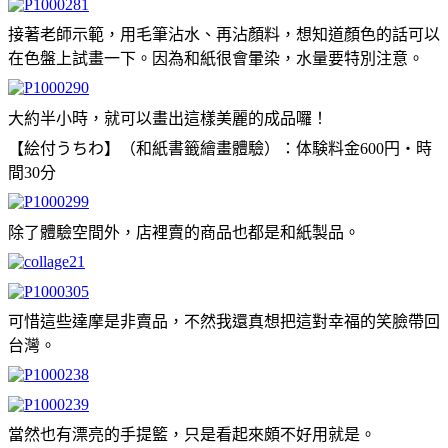
接著老師示範，用毛筆沾水、再沾顏料，想知道顏色的話可以
在色盤上試畫一下。因為和紙很會暈染，水量要特別注意。
大約半小時，就可以畫出這樣美麗的成品囉！
【絵付うちわ】（和紙書籤繪畫體驗）：体験料金600円・時
間30分
除了體驗空間外，店裡賣的商品也都是和紙製品。
可惜這些達摩是非賣品，不然我還真想把這對幸福的笑臉帶回
台灣。
當然也有漂亮的手提籃，只是看起來頗不好用就是。