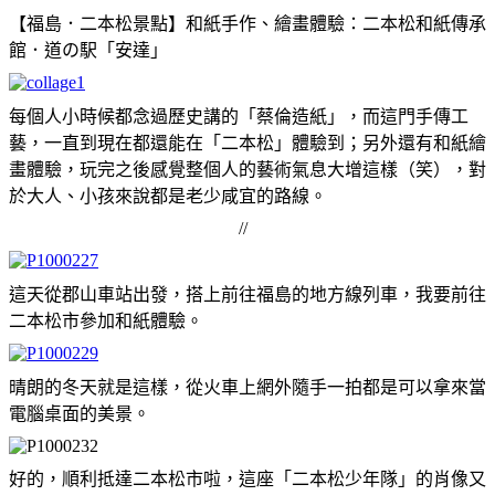
【福島．二本松景點】和紙手作、繪畫
體驗：二本松和紙傳承
館．道の駅「安達」
每個人小時候都念過歷史講的「蔡倫造紙」，而這門手傳工
藝，一直到現在都還能在「二本松」體驗到；另外還有和紙繪
畫體驗，玩完之後感覺整個人的藝術氣息大增這樣（笑），對
於大人、小孩來說都是老少咸宜的路線。
//
這天從郡山車站出發，搭上前往福島的地方線列車，我要前往
二本松市參加和紙體驗。
晴朗的冬天就是這樣，從火車上網外隨手一拍都是可以拿來當
電腦桌面的美景。
好的，順利抵達二本松市啦，這座「二本松少年隊」的肖像又