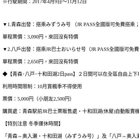
※行駛期間：2017年4月9日～11月12日
▼1.青森出發：搭乘みずうみ号 （JR PASS全國版可免費搭乘
單程票價：3,090円，來回沒有特價
▼2.八戶出發：搭乘JR巴士おいらせ号（JR PASS全國版可免
單程票價：2,650円，來回沒有特價
◆【青森･八戸･十和田湖2日pass】２日間可以在全區自由上下
利用時間限制：10月賞楓季不得使用
票價：5,000円（小朋友2,500円）
購買處：青森駅前JR巴士票販售處・十和田湖(休屋)自動販賣
【特別注意 冬季運休時間】
「青森⇔奥入瀬・十和田湖（みずうみ号）」及「八戸⇔奥入