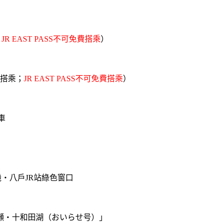
；
JR EAST PASS不可免費搭乘
）
費搭乘；
JR EAST PASS不可免費搭乘
）
車
機・八戶JR站綠色窗口
瀬・十和田湖（おいらせ号）」