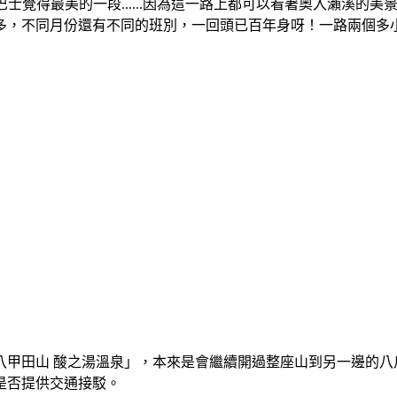
士覺得最美的一段......因為這一路上都可以看著奧入瀨溪的
多，不同月份還有不同的班別，一回頭已百年身呀！一路兩個多
甲田山 酸之湯溫泉」，本來是會繼續開過整座山到另一邊的八
是否提供交通接駁。