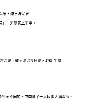
温泉・酸ヶ湯温泉
み号」一天隨意上下車。
ヶ倉温泉、酸ヶ湯温泉日歸入浴費 半價
是完全不同的，中間隔了一大段奧入瀨溪喔。