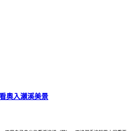
路看奧入瀨溪美景