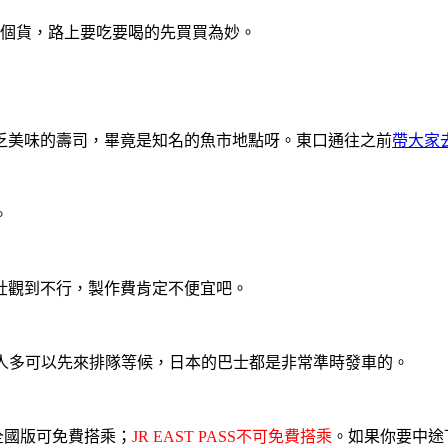
補個貨，路上要吃要喝的先買買為妙。
乏美味的壽司，畢竟是知名的魚市地點呀。東口通往之前
帶大家
。
壯觀到不行，製作費肯定不便宜吧。
人多可以先來排隊等候，日本的巴士都是非常準時發車的。
S全國版可免費搭乘；
JR EAST PASS不可免費搭乘
。如果你要中途