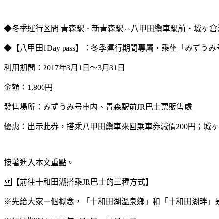
◆冬季運行区間 青森駅・新青森駅⇔八甲田纜車駅前・城ヶ倉
◆【八甲田1Day pass】：冬季運行期間專屬，乘坐「みずう
利用期間：2017年3月1日～3月31日
金額：1,800円
發售場所：みずうみ号車内、青森駅前JR巴士票販售處
優惠：出示此券，搭乘八甲田纜車來回乗車券減價200円；城
接著進入本文重點。
【前往十和田湖搭乘JR巴士的三種方式】
※先給大家一個概念，「十和田湖溫泉鄉」和「十和田湖畔」