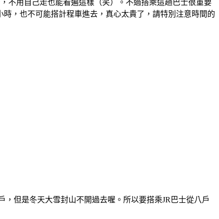
美景，不用自己走也能看遍這樣（笑）。不過搭乘這趟巴士很重要
小時，也不可能搭計程車進去，真心太貴了，請特別注意時間的
戶，但是冬天大雪封山不開過去喔。所以要搭乘JR巴士從八戶