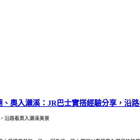
田湖、奧入瀨溪：JR巴士實搭經驗分享，沿
享，沿路看奧入瀨溪美景