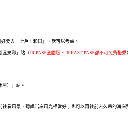
剛好要去「七戶十和田」，就可以考慮。
湖溫泉鄉」站（
JR PASS全國版、
JR EAST PASS都不可免費搭乘
休屋）」站。
前往看風景，聽說岩岸風光相當好；也可以再往前去久慈的海岸