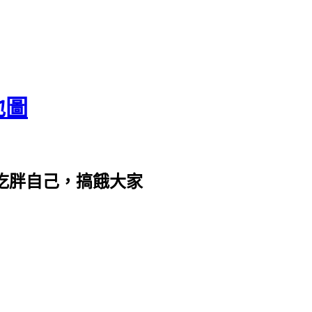
地圖
com。吃胖自己，搞餓大家