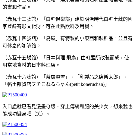
的畫和作品。
（赤瓦十三號館）「白壁倶樂部」建於明治時代白壁土藏的國
家登錄有形文化財。可在此點飲料及用餐。
（赤瓦十四號館）「鳥屋」有特製的小東西和裝飾品，並且有
可休息的咖啡館。
（赤瓦十五號館）「日本料理 飛鳥」由町屋所改裝而成，使
用當地食材的日本料理店。
（赤瓦十六號館）「茶處淡雪」、「乳製品之店樂太郎」、
「黏土雑貨店プチこねるちゃん(petit koneruchan)」
入口處就已看見漫畫Ｑ版、穿上傳統和服的美少女，想來我也
能成功變身吧（笑）。