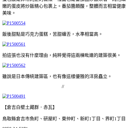
嫩的蛋皮將炒飯精心包裹上。番茄醬頗酸，整體而言相當健康
美味。
飯後甜點是巧克力蛋糕，苦甜纏舌，水準相當高。
拍這張也沒有什麼理由，純粹覺得這兩棟毗連的建築很美。
雖說是日本傳統建築區，也有像這樣優雅的洋房矗立。
//
【倉吉白壁土藏群．赤瓦】
鳥取縣倉吉市魚町、研屋町、東仲町、新町1丁目、界町1丁目