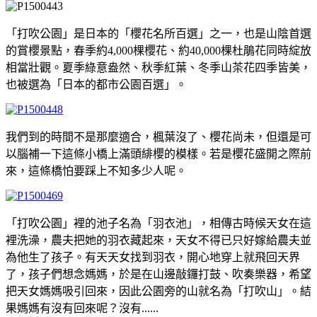
「打吹公園」是日本的「櫻花名所百選」之一，也是山陰首選
的賞櫻景點，春季約4,000棵櫻花、約40,000棵杜鵑花同時綻放
相當壯觀。夏季綠意盎然、秋季紅葉、冬季山茶花四季皆美，
也被選為「日本的都市公園百選」。
我們到的時間不是那麼適合，楓葉沒了、櫻花尚未，但還是可
以腦補一下這條小橋上滿頭緋櫻的模樣。若是櫻花盛開之際前
來，這條橋怕要踩上不知多少人呢。
「打吹公園」裡的池子名為「羽衣池」，相傳古時候天女在這
裡洗澡，農夫把她的羽衣藏起來，天女不得已只好嫁給農夫並
為他生了孩子。有天天女找到羽衣，開心地穿上就飛回天界
了，孩子們想念媽媽，於是在山邊敲鑼打鼓、吹奏樂器，希望
把天女媽媽吸引回來，因此公園旁的山就名為「打吹山」。結
果媽媽有沒有回來呢？沒有......