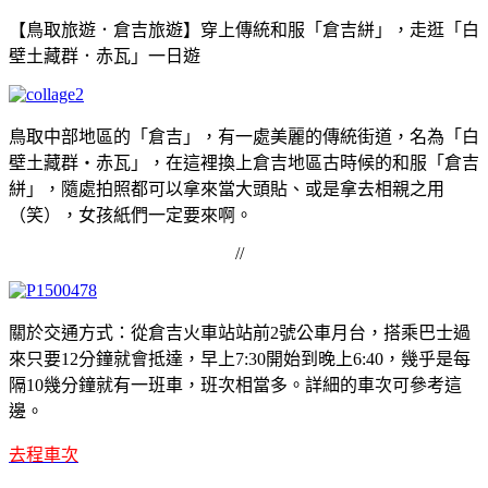
【鳥取旅遊．倉吉旅遊】穿上傳統和服「倉吉絣」，走逛「白
壁土藏群．赤瓦」一日遊
鳥取中部地區的「倉吉」，有一處美麗的傳統街道，名為「白
壁土藏群・赤瓦」，在這裡換上倉吉地區古時候的和服「倉吉
絣」，隨處拍照都可以拿來當大頭貼、或是拿去相親之用
（笑），女孩紙們一定要來啊。
//
關於交通方式：從倉吉火車站站前2號公車月台，搭乘巴士過
來只要12分鐘就會抵達，早上7:30開始到晚上6:40，幾乎是每
隔10幾分鐘就有一班車，班次相當多。詳細的車次可參考這
邊。
去程車次