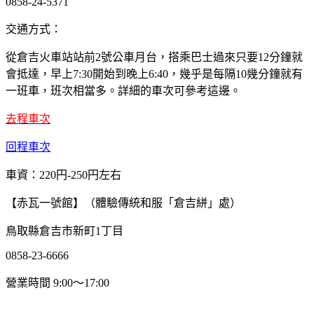
0858-24-5371
交通方式：
從倉吉火車站站前2號公車月台，搭乘巴士過來只要12分鐘就
會抵達，早上7:30開始到晚上6:40，幾乎是每隔10幾分鐘就有
一班車，班次相當多。詳細的車次可參考這邊。
去程車次
回程車次
車資：220円-250円左右
【赤瓦一號館】（體驗傳統和服「倉吉絣」處）
鳥取縣倉吉市新町1丁目
0858-23-6666
營業時間 9:00～17:00