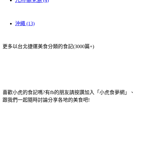
九州-鹿兒島 (4)
沖繩 (13)
更多以台北捷運美食分類的食記(3000篇+)
喜歡小虎的食記嗎?有fb的朋友請按讚加入「小虎食夢網」、
跟我們一起隨時討論分享各地的美食吧!