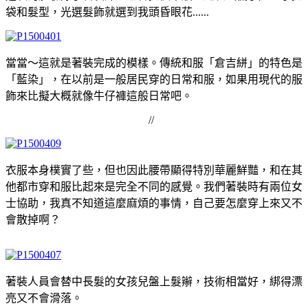
袋和髮型，光選髮飾就選到我頭昏眼花......
當當～這就是著裝完成的模樣。傳統和服「倉吉絣」的特色是
「藍染」，在以前是一般居民穿的日常和服，如果用現代的服
飾來比擬大概就像牛仔褲這般日常吧。
//
衣服本身樸實了些，但也因此腰帶顯得特別華麗鮮豔，和在其
他都市穿和服比起來是完全不同的感覺。我們著裝時有兩位女
士協助，我真不知道這麼麻煩的事情，自己要怎麼穿上來又不
會散掉啊？
著裝人員會替中長髮的女孩兒盤上髮辮，技術相當好，綁得漂
亮又不會滑落。