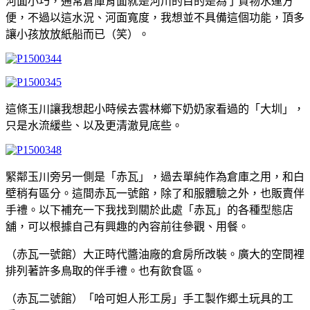
河面小巧，通常倉庫背面就是河川的目的是為了貨物水運方
便，不過以這水況、河面寬度，我想並不具備這個功能，頂多
讓小孩放放紙船而已（笑）。
這條玉川讓我想起小時候去雲林鄉下奶奶家看過的「大圳」，
只是水流緩些、以及更清澈見底些。
緊鄰玉川旁另一側是「赤瓦」，過去單純作為倉庫之用，和白
壁稍有區分。這間赤瓦一號館，除了和服體驗之外，也販賣伴
手禮。以下補充一下我找到關於此處「赤瓦」的各種型態店
舖，可以根據自己有興趣的內容前往參觀、用餐。
（赤瓦一號館）大正時代醬油廠的倉房所改裝。廣大的空間裡
排列著許多鳥取的伴手禮。也有飲食區。
（赤瓦二號館）「哈可妲人形工房」手工製作郷土玩具的工