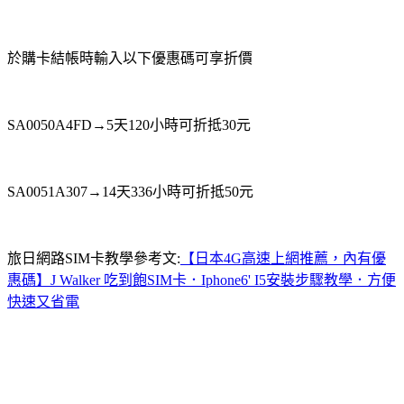
於購卡結帳時輸入以下優惠碼可享折價
SA0050A4FD
→5天120小時可折抵30元
SA0051A307
→14天336小時可折抵50元
旅日網路SIM卡教學參考文:
【日本4G高速上網推薦，內有優
惠碼】J Walker 吃到飽SIM卡．Iphone6' I5安裝步驟教學．方便
快速又省電