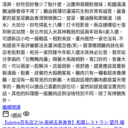
清爽，好吃但好像少了點什麼，沾醬倒是頗對我味；乾麵滿滿
鵝油酥香得不得了；鵝血糕薄切灑滿花生粉非常有誠意，最喜
歡的是韮菜鵝血香滑微微脆口，韮菜、鵝油酥和那鍋湯（過
水）大加分，好吃得亂七八糟！打卡短影音。新店捷運從七張
到新店站間，新北市加入米其林戰局的這兩年就有6家入選，
可謂新店小吃一級戰區。相對來說，蘆州居然一家也沒有..不
知道是不是評審都沒去蘆洲還怎樣(笑)。碧潭橋頭鵝肉就在新
店老街對面，和另一家同樣今年新入選米其林必比登，我早前
分享過的「北鴨鴨肉羹」隔著大馬路相對。胃口好的，食量大
的，可以兩家一起解決。店面很新，很舒適，感覺應該是重新
裝潢過，點餐、送餐的大姐頗客氣。鵝肉只有一種看起來像燻
鵝，並沒有一般常見的白斬鵝，大姐說這裡的鵝肉都是當天現
宰的，鵝肉可以選自己喜歡的部位切，當然前提是還沒賣完的
話。其他的料理跟一般鵝肉店倒沒啥特別不同，除了有烤鯖魚
外。
繼續閱讀
3週前
【tabelog百名店之58-長崎五島美食】和風レストラン 望月.福