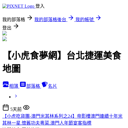
登入
我的部落格
我的部落格後台
我的帳號
登出
【小虎食夢網】台北捷運美食
地圖
相簿
部落格
名片
5天前
【小虎吃貨團-澳門米其林系列之24】帝影樓澳門連續十年米
其林一星.懷舊功夫粵菜.澳門人年節宴客指標