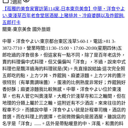
2週前
【孤獨的美食家實訪第114家-日本東京美食】中華・洋食やよ
い.東淺草百年老食堂居酒屋.上豬排丼、冷麻婆麵以及炸餛飩.
五郎打卡
關東-東京美食
國外旅遊
中華・洋食やよい:東京都台東区浅草5-60-1，電話:+81 3-
3872-7710，營業時間:11:30–15:00、17:00–20:00(星期四休)五
郎吃過的洋食很多，但這家有一點不同，除了是百年老店外，
賣的料理偏中式料理，但又偏偏叫「洋食」，不過，說來中式
料理也是飄洋過海的料理就是(笑)。先直接說結論:這次完全照
五郎吃的點，上カツ丼、炸餛飩、麻婆涼麵。上カツ丼的醬汁
很特別（有單賣調味醬），蛋液的比例熟度非常好；炸餛飩好
香好酥；麻婆涼麵我比較無感。中華・洋食やよい位於東淺
草，也有人管它叫奧淺草，大概介於淺草寺和三之輪間，但在
地理的分類上屬於三之輪。這附近有不少酒店，來來往往的計
程車不少，而據說中華・洋食やよい就是計程車司機，酒店的
首選。而在料理上的選擇，也就微微偏向是居酒屋，雖說店的
名字是「洋食」......。店外是帶點暖意的中、洋風，和賣的料