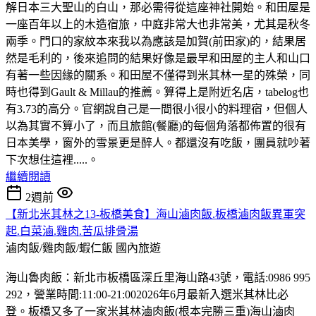
解日本三大聖山的白山，那必需得從這座神社開始。和田屋是
一座百年以上的木造宿旅，中庭非常大也非常美，尤其是秋冬
兩季。門口的家紋本來我以為應該是加賀(前田家)的，結果居
然是毛利的，後來追問的結果好像是最早和田屋的主人和山口
有著一些因緣的關系。和田屋不僅得到米其林一星的殊榮，同
時也得到Gault & Millau的推薦。算得上是附近名店，tabelog也
有3.73的高分。官網說自己是一間很小很小的料理宿，但個人
以為其實不算小了，而且旅館(餐廳)的每個角落都佈置的很有
日本美學，窗外的雪景更是醉人。都還沒有吃飯，團員就吵著
下次想住這裡.....。
繼續閱讀
2週前
【新北米其林之13-板橋美食】海山滷肉飯.板橋滷肉飯異軍突
起.白菜滷.雞肉.苦瓜排骨湯
滷肉飯/雞肉飯/蝦仁飯
國內旅遊
海山魯肉飯：新北市板橋區深丘里海山路43號，電話:0986 995
292，營業時間:11:00-21:002026年6月最新入選米其林比必
登。板橋又多了一家米其林滷肉飯(根本完勝三重)海山滷肉