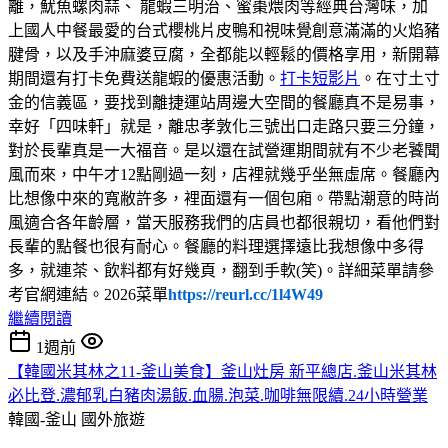
離，魷魚螺肉蒜、 龍蝦三明治、蜜棗煨肉等經典台灣味，加
上國人中餐最愛的台式櫻桃片皮鴨和視味覺創意滿滿的火焰豬
腱骨，以及手沖麻婆豆腐，全都能以輕鬆的價格享用，新開幕
期間還有打卡免費送龍蝦的優惠活動。
打卡短影片
。在寸土寸
金的信義區，要找到離捷運站周邊大空間的餐廳真不是易事，
幸好「四味軒」就是，離忠孝敦化三號出口走路只要三分鐘，
對於長輩真是一大福音。是以還在試營運期間就有不少老饕聞
風而來，中午才12點剛過一刻，店裡就幾乎坐無虛席。餐廳內
比想像中來的寬敝許多，裡面還有一個包廂。帶點潮意的時尚
風適合各年齡層，當天服務我們的店員也都很親切，看他們對
長輩的點餐也很有耐心。餐廳的料理選擇遠比我想像中多得
多，就連茶、飲料都有好幾頁，翻到手軟(笑)。詳細菜單請參
考官網連結。2026菜單
https://reurl.cc/1l4W49
繼續閱讀
1週前
【韓國米其林之11-釜山美食】釜山灶房 新平總店.釜山米其林
必比登.濃郁乳白豬肉湯飯.血腸.泡菜.咖啡無限續.24小時營業
韓國-釜山
國外旅遊