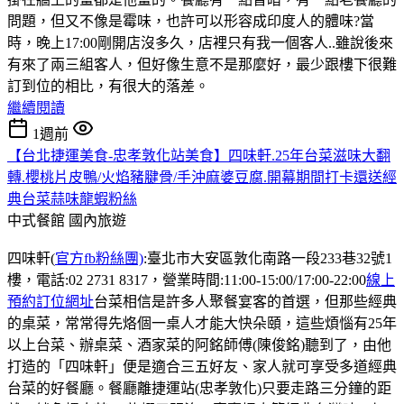
問題，但又不像是霉味，也許可以形容成印度人的體味?當
時，晚上17:00剛開店沒多久，店裡只有我一個客人..雖說後來
有來了兩三組客人，但好像生意不是那麼好，最少跟樓下很難
訂到位的相比，有很大的落差。
繼續閱讀
1週前
【台北捷運美食-忠孝敦化站美食】四味軒.25年台菜滋味大翻
轉.櫻桃片皮鴨/火焰豬腱骨/手沖麻婆豆腐.開幕期間打卡還送經
典台菜蒜味龍蝦粉絲
中式餐館
國內旅遊
四味軒(
官方fb粉絲團)
:臺北市大安區敦化南路一段233巷32號1
樓，電話:02 2731 8317，營業時間:11:00-15:00/17:00-22:00
線上
預約訂位網址
台菜相信是許多人聚餐宴客的首選，但那些經典
的桌菜，常常得先烙個一桌人才能大快朵頤，這些煩惱有25年
以上台菜、辦桌菜、酒家菜的阿銘師傅(陳俊銘)聽到了，由他
打造的「四味軒」便是適合三五好友、家人就可享受多道經典
台菜的好餐廳。餐廳離捷運站(忠孝敦化)只要走路三分鐘的距