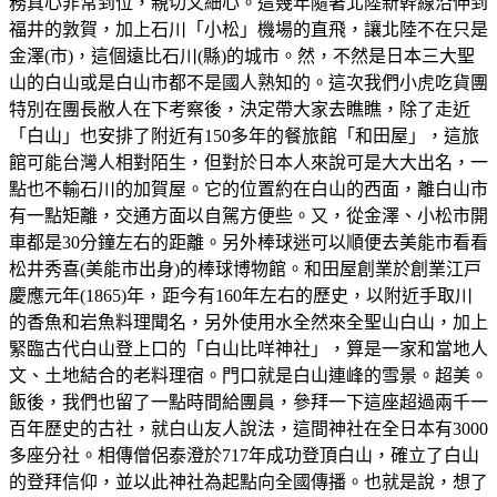
務真心非常到位，親切又細心。這幾年隨著北陸新幹線沿伸到
福井的敦賀，加上石川「小松」機場的直飛，讓北陸不在只是
金澤(市)，這個遠比石川(縣)的城市。然，不然是日本三大聖
山的白山或是白山市都不是國人熟知的。這次我們小虎吃貨團
特別在團長敝人在下考察後，決定帶大家去瞧瞧，除了走近
「白山」也安排了附近有150多年的餐旅館「和田屋」，這旅
館可能台灣人相對陌生，但對於日本人來說可是大大出名，一
點也不輸石川的加賀屋。它的位置約在白山的西面，離白山市
有一點矩離，交通方面以自駕方便些。又，從金澤、小松市開
車都是30分鐘左右的距離。另外棒球迷可以順便去美能市看看
松井秀喜(美能市出身)的棒球博物館。和田屋創業於創業江戸
慶應元年(1865)年，距今有160年左右的歷史，以附近手取川
的香魚和岩魚料理聞名，另外使用水全然來全聖山白山，加上
緊臨古代白山登上口的「白山比咩神社」，算是一家和當地人
文、土地結合的老料理宿。門口就是白山連峰的雪景。超美。
飯後，我們也留了一點時間給團員，參拜一下這座超過兩千一
百年歷史的古社，就白山友人說法，這間神社在全日本有3000
多座分社。相傳僧侶泰澄於717年成功登頂白山，確立了白山
的登拜信仰，並以此神社為起點向全國傳播。也就是說，想了