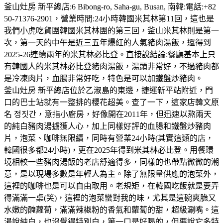
釜山灶房 新平總店:6 Bibong-ro, Saha-gu, Busan, 南韓:電話:+82
50-71376-2901，營業時間:24小時韓國米其林第11回，這也是
我們小虎吃貨團韓國米其林團的第三回，釜山米其林則是第一
次，第一天的中午是近三五年爆紅的人氣豬肉湯飯，還得到
2025-26連續兩年的米其林必比登。直接說結論:餐廳基本上只
有韓國人的米其林必比登豬肉湯飯，湯頭非常好，不過豬肉都
是冷凍肉片，血腸非常好吃，特色是可以加鐵盤炒豬肉。
釜山灶房 新平總店位於乙淑島的東邊，捷運新平站附近，門
口的巴士站就有一整排的櫻花超美。查了一下，這家店韓文原
名 정짓간，意指小廚房，好像開在2011年，但迅速以熬兩天
的純白豬肉湯擄獲人心，加上同樣好評的血腸和鐵盤炒豬肉
片，泡菜、咖啡無限續，同時有營業24小時(其實這類的店，
韓國很多都24小時)，更在2025年得到米其林必比登。用餐環
境相較一些豬肉湯飯的老店舒適得多，同樣的也帶點微微的潮
意，是以現場多數是年輕人為主。除了無限量供應的泡菜外，
這裡的咖啡也是可以自由取用。老規矩，在韓國吃飯就是要弄
得滿滿一桌(笑)，這裡的泡菜蠻對我的味，尤其是這碗爽脆又
水嫩的醃蘿蔔，滿滿辣椒粉的香氣和蘿蔔的甜，超級涮嘴。這
湯說純白，也沒覺得特別白，第一口是好喝的，但要說它多特