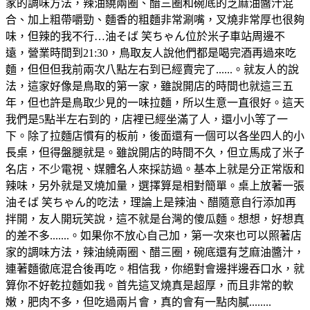
家的調味方法，辣油繞兩圈、醋三圈和碗底的芝麻油醬汁混
合、加上粗帶嚼勁、麵香的粗麵非常涮嘴，叉燒非常厚也很夠
味，但辣的我不行…油そば 笑ちゃん位於米子車站周邊不
遠，營業時間到21:30，鳥取友人說他們都是喝完酒再過來吃
麵，但但但我前兩次八點左右到已經賣完了......。就友人的說
法，這家好像是鳥取的第一家，雖說開店的時間也就這三五
年，但也許是鳥取少見的一味拉麵，所以生意一直很好。這天
我們是5點半左右到的，店裡已經坐滿了人，還小小等了一
下。除了拉麵店慣有的板前，後面還有一個可以各坐四人的小
長桌，但得盤腿就是。雖說開店的時間不久，但立馬成了米子
名店，不少電視、媒體名人來採訪過。基本上就是分正常版和
辣味，另外就是叉燒加量，選擇算是相對簡單。桌上放著一張
油そば 笑ちゃん的吃法，理論上是辣油、醋隨意自行添加再
拌開，友人開玩笑說，這不就是台灣的傻瓜麵。想想，好想真
的差不多.......。如果你不放心自己加，第一次來也可以照著店
家的調味方法，辣油繞兩圈、醋三圈，碗底還有芝麻油醬汁，
連著麵徹底混合後再吃。相信我，你絕對會邊拌邊吞口水，就
算你不好乾拉麵如我。首先這叉燒真是超厚，而且非常的軟
嫩，肥肉不多，但吃過兩片會，真的會有一點肉膩........