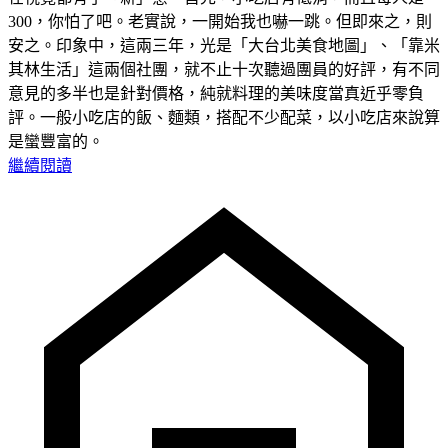
300，你怕了吧。老實說，一開始我也嚇一跳。但即來之，則
安之。印象中，這兩三年，光是「大台北美食地圖」、「靠米
其林生活」這兩個社團，就不止十次聽過團員的好評，有不同
意見的多半也是針對價格，純就料理的美味度當真近乎零負
評。一般小吃店的飯、麵類，搭配不少配菜，以小吃店來說算
是蠻豐富的。
繼續閱讀