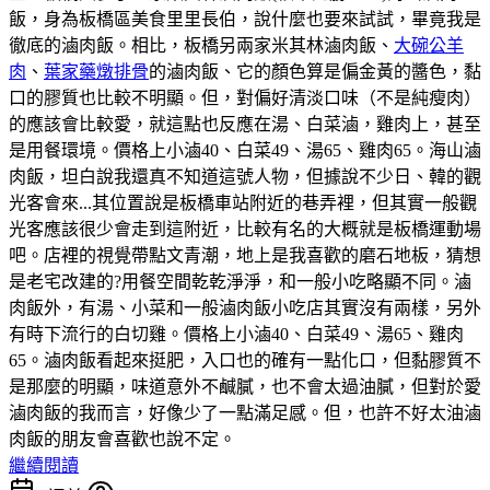
飯，身為板橋區美食里里長伯，說什麼也要來試試，畢竟我是
徹底的滷肉飯。相比，板橋另兩家米其林滷肉飯、
大碗公羊
肉
、
葉家藥燉排骨
的滷肉飯、它的顏色算是偏金黃的醬色，黏
口的膠質也比較不明顯。但，對偏好清淡口味（不是純瘦肉）
的應該會比較愛，就這點也反應在湯、白菜滷，雞肉上，甚至
是用餐環境。價格上小滷40、白菜49、湯65、雞肉65。海山滷
肉飯，坦白說我還真不知道這號人物，但據說不少日、韓的觀
光客會來...其位置說是板橋車站附近的巷弄裡，但其實一般觀
光客應該很少會走到這附近，比較有名的大概就是板橋運動場
吧。店裡的視覺帶點文青潮，地上是我喜歡的磨石地板，猜想
是老宅改建的?用餐空間乾乾淨淨，和一般小吃略顯不同。滷
肉飯外，有湯、小菜和一般滷肉飯小吃店其實沒有兩樣，另外
有時下流行的白切雞。價格上小滷40、白菜49、湯65、雞肉
65。滷肉飯看起來挺肥，入口也的確有一點化口，但黏膠質不
是那麼的明顯，味道意外不鹹膩，也不會太過油膩，但對於愛
滷肉飯的我而言，好像少了一點滿足感。但，也許不好太油滷
肉飯的朋友會喜歡也說不定。
繼續閱讀