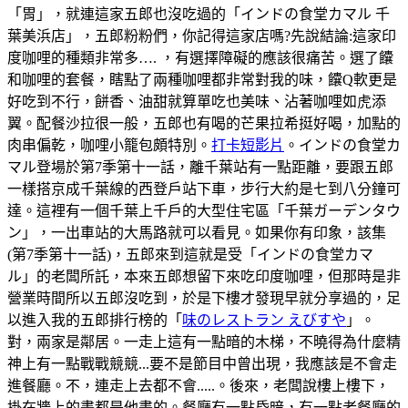
「胃」，就連這家五郎也沒吃過的「インドの食堂カマル 千
葉美浜店」，五郎粉粉們，你記得這家店嗎?先說結論:這家印
度咖哩的種類非常多…. ，有選擇障礙的應該很痛苦。選了饢
和咖哩的套餐，瞎點了兩種咖哩都非常對我的味，饢Q軟更是
好吃到不行，餅香、油甜就算單吃也美味、沾著咖哩如虎添
翼。配餐沙拉很一般，五郎也有喝的芒果拉希挺好喝，加點的
肉串偏乾，咖哩小籠包頗特別。
打卡短影片
。インドの食堂カ
マル登場於第7季第十一話，離千葉站有一點距離，要跟五郎
一樣搭京成千葉線的西登戶站下車，步行大約是七到八分鐘可
達。這裡有一個千葉上千戶的大型住宅區「千葉ガーデンタウ
ン」，一出車站的大馬路就可以看見。如果你有印象，該集
(第7季第十一話)，五郎來到這就是受「インドの食堂カマ
ル」的老闆所託，本來五郎想留下來吃印度咖哩，但那時是非
營業時間所以五郎沒吃到，於是下樓才發現早就分享過的，足
以進入我的五郎排行榜的「
味のレストラン えびすや
」。
對，兩家是鄰居。一走上這有一點暗的木梯，不曉得為什麼精
神上有一點戰戰競競...要不是節目中曾出現，我應該是不會走
進餐廳。不，連走上去都不會.....。後來，老闆說樓上樓下，
掛在牆上的畫都是他畫的。餐廳有一點昏暗，有一點老餐廳的