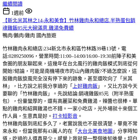
繼續閱讀
1週前
【新北米其林之14-永和美食】竹林雞肉永和總店.半熟蛋包銷
魂雞飯85元大碗滿意.雞湯免費續
鴨肉/鵝肉/雞肉
國內旅遊
竹林雞肉永和總店:234新北市永和區竹林路39巷13號，電
話:0289250096，營業時間:11:00–14:00/16:00–19:30前陣子和美
食圈的朋友聊起來，這幾年在台北風行的雞肉飯模式到底從何
開始?結論，可能是南機場夜市的山內雞肉飯?不過怎麼說，這
股雞肉飯旋風完全沒有停下來的跡象，甚至還吹向了「米其
林」，比方說之前我分享過的「
上好雞肉飯
」，又比方說今天
要聊的「竹林雞肉飯」。先說結論:銷魂雞飯85元（附半熟蛋
包），份量蠻厚的，還有高麗菜和免費雞湯，辣醬也很棒。單
點的雞肉和紹興雞湯也不錯。一家小吃店，光外場就十來個工
作人員，生意真是好。
打卡短影音
。
竹林雞肉飯到底紅多久了，老實說我也不是很清楚，畢竟不常
來永和，但當我那有43萬人的在「
大台北美食地圖
」分享時知
道，吃過的人還真是少。感覺上我就是一整個後知後覺。坦白