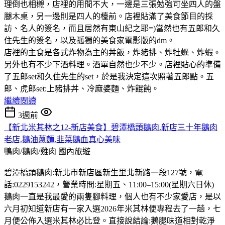
理倒也相櫬，店裡的用間不大，一邊是三張勉強可坐四人的盤
腿木桌，另一邊則是四人的檯前。店裡貼滿了美食節目的採
訪、名人的簽名，而且居然有東山紀之耶=)當然也有五郎和久
住先生的簽名，以及孤獨的美食家電影版的dm。
店裡的主食是各式炸物為主的丼飯，炸豬排、炸牡蠣、炸蝦。
另外也有不少下酒料理。酒單自然也少不少。店裡貼心的準備
了五郎set和久住先生的set，於是我決定這次照著五郎點。五
郎、虎郎set:上豬排丼、冷麻婆麵、炸餛飩。
繼續閱讀
3週前
【新北米其林之12-新店美食】碧潭橋頭鵝肉.新店三十年鵝肉
老店.鵝油蔥麵.韭菜鵝血真心美味
鴨肉/鵝肉/雞肉
國內旅遊
碧潭橋頭鵝肉:新北市新店區新生里北新路一段127號，電
話:0229153242，營業時間:星期五、11:00–15:00(星期六日休)
鵝肉一直是我最愛的兩隻腳料理，個人也有不少家愛店，是以
六月初知道新店有一家入選2026年米其林便專程去了一趟，七
月便公佈入選米其林必比登。直接說結論:鵝腿味道相對乾淨