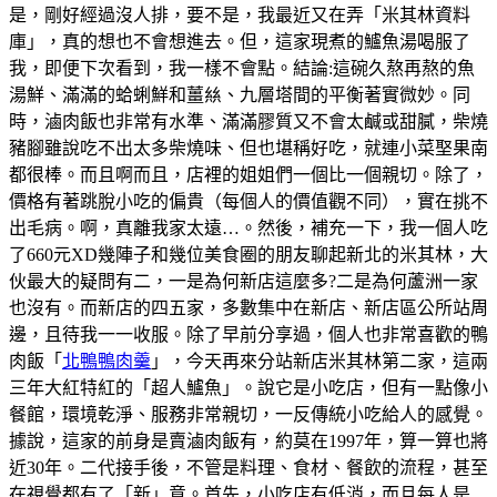
是，剛好經過沒人排，要不是，我最近又在弄「米其林資料
庫」，真的想也不會想進去。但，這家現煮的鱸魚湯喝服了
我，即便下次看到，我一樣不會點。結論:這碗久熬再熬的魚
湯鮮、滿滿的蛤蜊鮮和薑𢇃、九層塔間的平衡著實微妙。同
時，滷肉飯也非常有水準、滿滿膠質又不會太鹹或甜膩，柴燒
豬腳雖說吃不出太多柴燒味、但也堪稱好吃，就連小菜埾果南
都很棒。而且啊而且，店裡的姐姐們一個比一個親切。除了，
價格有著跳脫小吃的偏貴（每個人的價值觀不同），實在挑不
出毛病。啊，真離我家太遠…。然後，補充一下，我一個人吃
了660元XD幾陣子和幾位美食圈的朋友聊起新北的米其林，大
伙最大的疑問有二，一是為何新店這麼多?二是為何蘆洲一家
也沒有。而新店的四五家，多數集中在新店、新店區公所站周
邊，且待我一一收服。除了早前分享過，個人也非常喜歡的鴨
肉飯「
北鴨鴨肉羹
」，今天再來分站新店米其林第二家，這兩
三年大紅特紅的「超人鱸魚」。說它是小吃店，但有一點像小
餐館，環境乾淨、服務非常親切，一反傳統小吃給人的感覺。
據說，這家的前身是賣滷肉飯有，約莫在1997年，算一算也將
近30年。二代接手後，不管是料理、食材、餐飲的流程，甚至
在視覺都有了「新」意。首先，小吃店有低消，而且每人是