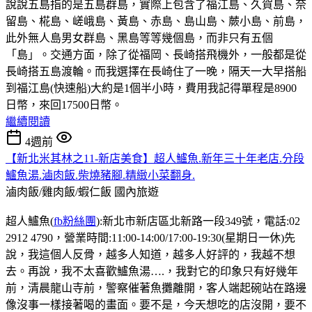
說說五島指的是五島群島，實際上包含了福江島、久賀島、奈
留島、椛島、嵯峨島、黃島、赤島、島山島、蕨小島、前島，
此外無人島男女群島、黑島等等幾個島，而非只有五個
「島」。交通方面，除了從福岡、長崎搭飛機外，一般都是從
長崎搭五島渡輪。而我選擇在長崎住了一晚，隔天一大早搭船
到福江島(快速船)大約是1個半小時，費用我記得單程是8900
日幣，來回17500日幣。
繼續閱讀
4週前
【新北米其林之11-新店美食】超人鱸魚.新年三十年老店.分段
鱸魚湯.滷肉飯.柴燒豬腳.精緻小菜翻身.
滷肉飯/雞肉飯/蝦仁飯
國內旅遊
超人鱸魚(
fb粉絲團
):新北市新店區北新路一段349號，電話:02
2912 4790，營業時間:11:00-14:00/17:00-19:30(星期日一休)先
說，我這個人反骨，越多人知道，越多人好評的，我越不想
去。再說，我不太喜歡鱸魚湯….，我對它的印象只有好幾年
前，清晨龍山寺前，警察催著魚攤離開，客人端起碗站在路邊
像沒事一樣接著喝的畫面。要不是，今天想吃的店沒開，要不