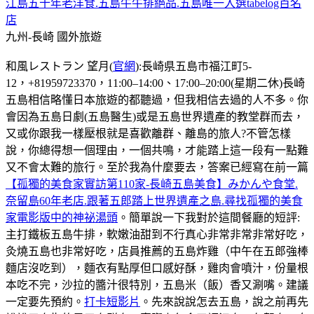
江島五十年老洋食.五島牛牛排絕品.五島唯一入選tabelog百名
店
九州-長崎
國外旅遊
和風レストラン 望月(
官網
):長崎県五島市福江町5-
12，+81959723370，11:00–14:00、17:00–20:00(星期二休)長崎
五島相信略懂日本旅遊的都聽過，但我相信去過的人不多。你
會因為五島日劇(五島醫生)或是五島世界遺產的教堂群而去，
又或你跟我一樣壓根就是喜歡離群、離島的旅人?不管怎樣
說，你總得想一個理由，一個共鳴，才能踏上這一段有一點難
又不會太難的旅行。至於我為什麼要去，答案已經寫在前一篇
【孤獨的美食家實訪第110家-長崎五島美食】みかんや食堂.
奈留島60年老店.跟著五郎踏上世界遺產之島.尋找孤獨的美食
家電影版中的神祕湯頭
。簡單說一下我對於這間餐廳的短評:
主打鐵板五島牛排，軟嫩油甜到不行真心非常非常非常好吃，
灸燒五島也非常好吃，店員推薦的五島炸雞（中午在五郎強棒
麵店沒吃到），麵衣有點厚但口感好酥，雞肉會噴汁，份量根
本吃不完，沙拉的醬汁很特別，五島米（飯）香又涮嘴。建議
一定要先預約。
打卡短影片
。先來說說怎去五島，說之前再先