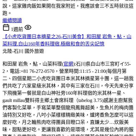
說，這家雞肉飯如果開在我家附近，我應該會三不五時就往這
跑。
繼續閱讀
1週前
【小虎吃貨團日本摘星之26-石川美食】和田屋 岩魚・鮎・山
菜料理.白山160年香料理宿.極緻和食的舌尖記憶
北陸-石川
國外旅遊
和田屋 岩魚・鮎・山菜料理(
官網
):石川県白山市三宮町イ55-
2，電話:+81 76-272-0570，營業時間:11:15 - 21:00(每個月第
二、四個星期二小虎吃貨團日本米其林摘星第十團，這一趟我
們共吃了六家星級米其林，其中有三家在石川，今天先來分享
下飛機第一餐就是白山神社旁160年料理宿的米其林一星、
gault millau雙料得主鄉土會席料理（tabelog 3.75)感謝主廚幫我
們客製化菜單，手寫菜單整個龍飛鳳舞超美，生魚片的梅肉醬
油特別又好吃，八吋小菜樣樣精緻美味，爐烤香魚怎麼可以這
麼好吃，月之輪熊肉吃得團員目瞪口呆，直嫌太少…炊飯美
味，甜點更好吃。更讓我喜歡的是環境，尤其是幾位內將的服