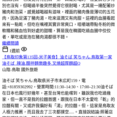
別也沒有，但喝過半後突然覺得它很耐喝，尤其是一邊配著炒
豬肉和泡菜，感覺越喝越有滋味，裡面的豬肉像是薄切的五花
肉，因為足滿了豬肉湯，吃來滋潤又有肉甜。這裡的血腸看起
來有一點乾，但吃在嘴裡其實非常爽口，咀嚼端帶點冬粉的微
軟糯和豬血恰到好處的甜糯，算是我在韓國吃過血腸中佼佼
者，單吃或是泡在豬肉湯都很不錯。
繼續閱讀
1週前
【鳥取印象第135回-米子美食】油そば 笑ちゃん.鳥取第一家
油そば .辣油.醋拌麵樂趣多.叉燒超厚麵超Q
山陰-鳥取
國外旅遊
油そば 笑ちゃん:鳥取県米子市末広町159，電
話:+81859302992，營業時間:11:30–14:30、17:00–21:30油そば
在日本也風行好幾年，甚至台灣也能嚐到，雖說我也吃過幾
家，但一直不是我的拉麵首選，跟我在日本不太愛吃「乾」的
拉麵有關，又或許我偏好有「湯」的拉麵。但，這家是鳥取友
人極力推薦，而且我去了三次都撲空.....。直接說結論:照著店