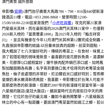
澳門美食
國外旅遊
帝影樓(
官網
):澳門氹仔廣東大馬路786、798、816及840號新濠
鋒酒店11樓，電話:+853 2886 8868，營業時間:12:00-
15:00/18:00-22:00這家是我們「
小虎吃貨團
」攻克的第21家澳
門星級米其林，而在最新版的2026澳門米其林21家中，也僅剩
2026新入榜的「當奧豐素1890」及2025年入榜的「鮨吉祥宮
川」，並且有機會在今年12月澳門米其林第12團完成全制霸。
先直接說帝影樓的結論:以份量來說真的超飽，前菜到甜點，
我大概說了七八次蠻好吃的，傳統的粵菜上，在食材、味覺上
添了若隱若現的視味覺新意。最喜歡的是花膠拆魚𡙡，湯濃鮮
美，花膠厚Q口感相當好；燉牛脥肉配炸鍋巴添口感，加烤鳳
梨加酸甜頗為有趣；名字長到要換口氣才唸得完的老粵菜金錢
魚肚，柚子皮處理的非常好，尼泊爾岩米口感好特別；雪燕椰
皇燉奶凍水嫩清新透爽甜，我喜歡。帝影樓位於台灣人可能不
是那麼熟悉的新濠鋒，但建於2007年的新濠鋒可是當年第一座
六星級的飯店(皇冠大飯店)，據說當時代言的是如日中天的周
潤發。它位於氹仔的最北端，離如今最熱鬧繁華，六星級飯店
林立的中心有一點距離。要說澳門粵菜當然如過江之鯽，若以