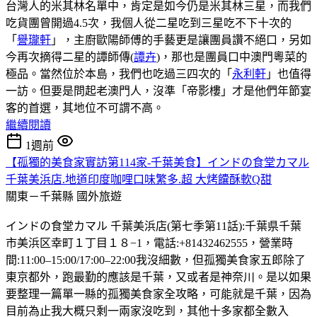
台灣人的米其林名單中，肯定是如今仍是米其林三星，而我們
吃貨團曾開過4.5次，我個人從二星吃到三星吃不下十次的
「
譽瓏軒
」，主廚歐陽師傅的手藝更是讓團員讚不絕口，另如
今再次摘得二星的譚師傳(
譚卉
)，那也是團員口中澳門粵菜的
極品。當然位於本島，我們也吃過三四次的「
永利軒
」也值得
一訪。但要是問起老澳門人，沒準「帝影樓」才是他們年節宴
客的首選，其地位不可謂不高。
繼續閱讀
1週前
【孤獨的美食家實訪第114家-千葉美食】インドの食堂カマル
千葉美浜店.地道印度咖哩口味繁多.超 大烤饢酥軟Q甜
關東－千葉縣
國外旅遊
インドの食堂カマル 千葉美浜店(第七季第11話):千葉県千葉
市美浜区幸町１丁目１８−1，電話:+81432462555，營業時
間:11:00–15:00/17:00–22:00我沒細數，但孤獨美食家五郎除了
東京都外，跑最勤的應該是千葉，又或者是神奈川。是以如果
要整理一篇單一縣的孤獨美食家全攻略，可能就是千葉，因為
目前為止我大概只剩一兩家沒吃到，其他十多家都全數入