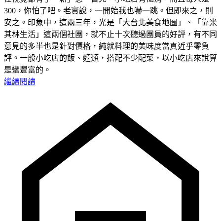
300，你怕了吧。老實說，一開始我也嚇一跳。但即來之，則
安之。印象中，這兩三年，光是「大台北美食地圖」、「靠米
其林生活」這兩個社團，就不止十次聽過團員的好評，有不同
意見的多半也是針對價格，純就料理的美味度當真近乎零負
評。一般小吃店的飯、麵類，搭配不少配菜，以小吃店來說算
是蠻豐富的。
繼續閱讀