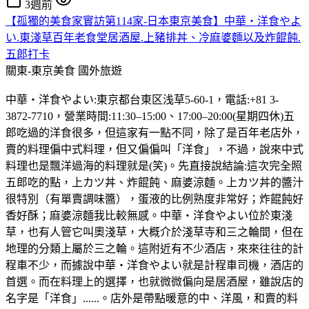
3週前
【孤獨的美食家實訪第114家-日本東京美食】中華・洋食やよ
い.東淺草百年老食堂居酒屋.上豬排丼、冷麻婆麵以及炸餛飩.
五郎打卡
關東-東京美食
國外旅遊
中華・洋食やよい:東京都台東区浅草5-60-1，電話:+81 3-
3872-7710，營業時間:11:30–15:00、17:00–20:00(星期四休)五
郎吃過的洋食很多，但這家有一點不同，除了是百年老店外，
賣的料理偏中式料理，但又偏偏叫「洋食」，不過，說來中式
料理也是飄洋過海的料理就是(笑)。先直接說結論:這次完全照
五郎吃的點，上カツ丼、炸餛飩、麻婆涼麵。上カツ丼的醬汁
很特別（有單賣調味醬），蛋液的比例熟度非常好；炸餛飩好
香好酥；麻婆涼麵我比較無感。中華・洋食やよい位於東淺
草，也有人管它叫奧淺草，大概介於淺草寺和三之輪間，但在
地理的分類上屬於三之輪。這附近有不少酒店，來來往往的計
程車不少，而據說中華・洋食やよい就是計程車司機，酒店的
首選。而在料理上的選擇，也就微微偏向是居酒屋，雖說店的
名字是「洋食」......。店外是帶點暖意的中、洋風，和賣的料