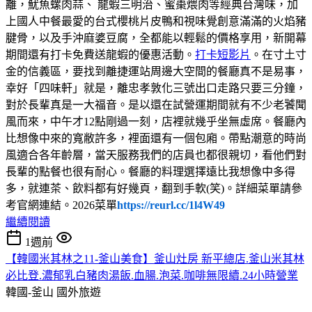
離，魷魚螺肉蒜、 龍蝦三明治、蜜棗煨肉等經典台灣味，加
上國人中餐最愛的台式櫻桃片皮鴨和視味覺創意滿滿的火焰豬
腱骨，以及手沖麻婆豆腐，全都能以輕鬆的價格享用，新開幕
期間還有打卡免費送龍蝦的優惠活動。
打卡短影片
。在寸土寸
金的信義區，要找到離捷運站周邊大空間的餐廳真不是易事，
幸好「四味軒」就是，離忠孝敦化三號出口走路只要三分鐘，
對於長輩真是一大福音。是以還在試營運期間就有不少老饕聞
風而來，中午才12點剛過一刻，店裡就幾乎坐無虛席。餐廳內
比想像中來的寬敝許多，裡面還有一個包廂。帶點潮意的時尚
風適合各年齡層，當天服務我們的店員也都很親切，看他們對
長輩的點餐也很有耐心。餐廳的料理選擇遠比我想像中多得
多，就連茶、飲料都有好幾頁，翻到手軟(笑)。詳細菜單請參
考官網連結。2026菜單
https://reurl.cc/1l4W49
繼續閱讀
1週前
【韓國米其林之11-釜山美食】釜山灶房 新平總店.釜山米其林
必比登.濃郁乳白豬肉湯飯.血腸.泡菜.咖啡無限續.24小時營業
韓國-釜山
國外旅遊