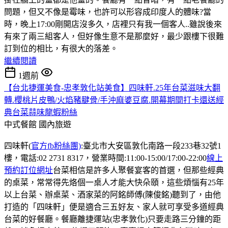
問題，但又不像是霉味，也許可以形容成印度人的體味?當
時，晚上17:00剛開店沒多久，店裡只有我一個客人..雖說後來
有來了兩三組客人，但好像生意不是那麼好，最少跟樓下很難
訂到位的相比，有很大的落差。
繼續閱讀
1週前
【台北捷運美食-忠孝敦化站美食】四味軒.25年台菜滋味大翻
轉.櫻桃片皮鴨/火焰豬腱骨/手沖麻婆豆腐.開幕期間打卡還送經
典台菜蒜味龍蝦粉絲
中式餐館
國內旅遊
四味軒(
官方fb粉絲團)
:臺北市大安區敦化南路一段233巷32號1
樓，電話:02 2731 8317，營業時間:11:00-15:00/17:00-22:00
線上
預約訂位網址
台菜相信是許多人聚餐宴客的首選，但那些經典
的桌菜，常常得先烙個一桌人才能大快朵頤，這些煩惱有25年
以上台菜、辦桌菜、酒家菜的阿銘師傅(陳俊銘)聽到了，由他
打造的「四味軒」便是適合三五好友、家人就可享受多道經典
台菜的好餐廳。餐廳離捷運站(忠孝敦化)只要走路三分鐘的距