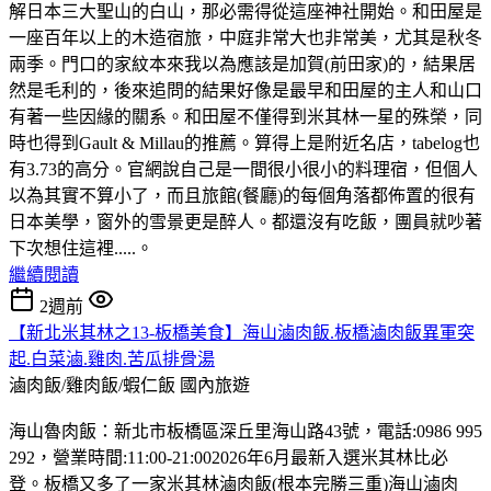
解日本三大聖山的白山，那必需得從這座神社開始。和田屋是
一座百年以上的木造宿旅，中庭非常大也非常美，尤其是秋冬
兩季。門口的家紋本來我以為應該是加賀(前田家)的，結果居
然是毛利的，後來追問的結果好像是最早和田屋的主人和山口
有著一些因緣的關系。和田屋不僅得到米其林一星的殊榮，同
時也得到Gault & Millau的推薦。算得上是附近名店，tabelog也
有3.73的高分。官網說自己是一間很小很小的料理宿，但個人
以為其實不算小了，而且旅館(餐廳)的每個角落都佈置的很有
日本美學，窗外的雪景更是醉人。都還沒有吃飯，團員就吵著
下次想住這裡.....。
繼續閱讀
2週前
【新北米其林之13-板橋美食】海山滷肉飯.板橋滷肉飯異軍突
起.白菜滷.雞肉.苦瓜排骨湯
滷肉飯/雞肉飯/蝦仁飯
國內旅遊
海山魯肉飯：新北市板橋區深丘里海山路43號，電話:0986 995
292，營業時間:11:00-21:002026年6月最新入選米其林比必
登。板橋又多了一家米其林滷肉飯(根本完勝三重)海山滷肉