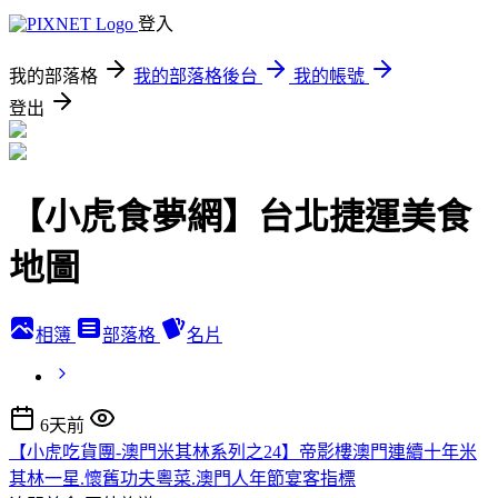
登入
我的部落格
我的部落格後台
我的帳號
登出
【小虎食夢網】台北捷運美食
地圖
相簿
部落格
名片
6天前
【小虎吃貨團-澳門米其林系列之24】帝影樓澳門連續十年米
其林一星.懷舊功夫粵菜.澳門人年節宴客指標