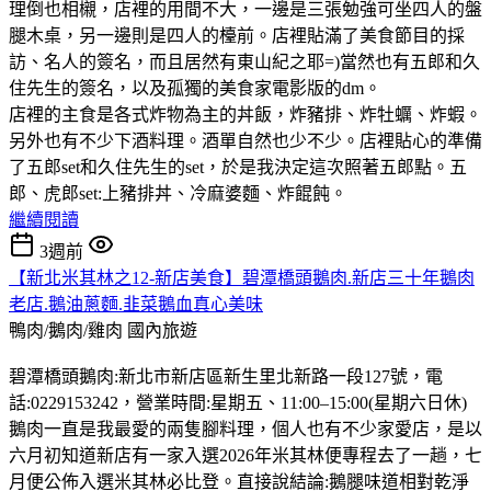
理倒也相櫬，店裡的用間不大，一邊是三張勉強可坐四人的盤
腿木桌，另一邊則是四人的檯前。店裡貼滿了美食節目的採
訪、名人的簽名，而且居然有東山紀之耶=)當然也有五郎和久
住先生的簽名，以及孤獨的美食家電影版的dm。
店裡的主食是各式炸物為主的丼飯，炸豬排、炸牡蠣、炸蝦。
另外也有不少下酒料理。酒單自然也少不少。店裡貼心的準備
了五郎set和久住先生的set，於是我決定這次照著五郎點。五
郎、虎郎set:上豬排丼、冷麻婆麵、炸餛飩。
繼續閱讀
3週前
【新北米其林之12-新店美食】碧潭橋頭鵝肉.新店三十年鵝肉
老店.鵝油蔥麵.韭菜鵝血真心美味
鴨肉/鵝肉/雞肉
國內旅遊
碧潭橋頭鵝肉:新北市新店區新生里北新路一段127號，電
話:0229153242，營業時間:星期五、11:00–15:00(星期六日休)
鵝肉一直是我最愛的兩隻腳料理，個人也有不少家愛店，是以
六月初知道新店有一家入選2026年米其林便專程去了一趟，七
月便公佈入選米其林必比登。直接說結論:鵝腿味道相對乾淨