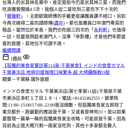
台灣人的米其林名單中，肯定是如今仍是米其林三星，而我們
吃貨團曾開過4.5次，我個人從二星吃到三星吃不下十次的
「
譽瓏軒
」，主廚歐陽師傅的手藝更是讓團員讚不絕口，另如
今再次摘得二星的譚師傳(
譚卉
)，那也是團員口中澳門粵菜的
極品。當然位於本島，我們也吃過三四次的「
永利軒
」也值得
一訪。但要是問起老澳門人，沒準「帝影樓」才是他們年節宴
客的首選，其地位不可謂不高。
繼續閱讀
1週前
【孤獨的美食家實訪第114家-千葉美食】インドの食堂カマル
千葉美浜店.地道印度咖哩口味繁多.超 大烤饢酥軟Q甜
關東－千葉縣
國外旅遊
インドの食堂カマル 千葉美浜店(第七季第11話):千葉県千葉
市美浜区幸町１丁目１８−1，電話:+81432462555，營業時
間:11:00–15:00/17:00–22:00我沒細數，但孤獨美食家五郎除了
東京都外，跑最勤的應該是千葉，又或者是神奈川。是以如果
要整理一篇單一縣的孤獨美食家全攻略，可能就是千葉，因為
目前為止我大概只剩一兩家沒吃到，其他十多家都全數入