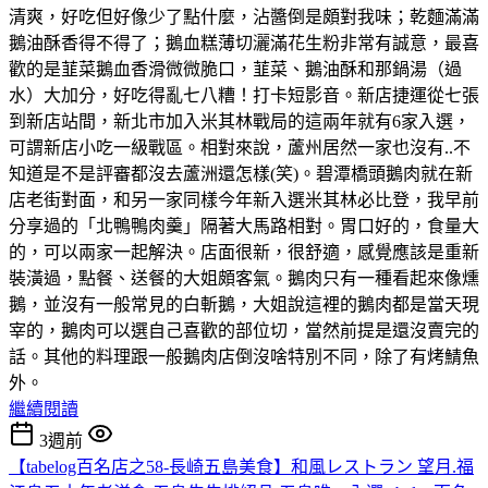
清爽，好吃但好像少了點什麼，沾醬倒是頗對我味；乾麵滿滿
鵝油酥香得不得了；鵝血糕薄切灑滿花生粉非常有誠意，最喜
歡的是韮菜鵝血香滑微微脆口，韮菜、鵝油酥和那鍋湯（過
水）大加分，好吃得亂七八糟！打卡短影音。新店捷運從七張
到新店站間，新北市加入米其林戰局的這兩年就有6家入選，
可謂新店小吃一級戰區。相對來說，蘆州居然一家也沒有..不
知道是不是評審都沒去蘆洲還怎樣(笑)。碧潭橋頭鵝肉就在新
店老街對面，和另一家同樣今年新入選米其林必比登，我早前
分享過的「北鴨鴨肉羹」隔著大馬路相對。胃口好的，食量大
的，可以兩家一起解決。店面很新，很舒適，感覺應該是重新
裝潢過，點餐、送餐的大姐頗客氣。鵝肉只有一種看起來像燻
鵝，並沒有一般常見的白斬鵝，大姐說這裡的鵝肉都是當天現
宰的，鵝肉可以選自己喜歡的部位切，當然前提是還沒賣完的
話。其他的料理跟一般鵝肉店倒沒啥特別不同，除了有烤鯖魚
外。
繼續閱讀
3週前
【tabelog百名店之58-長崎五島美食】和風レストラン 望月.福