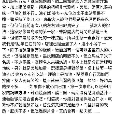
家的調味方法，辣油繞兩圈、醋三圈和碗底的芝麻油醬汁混
合、加上粗帶嚼勁、麵香的粗麵非常涮嘴，叉燒非常厚也很夠
味，但辣的我不行…油そば 笑ちゃん位於米子車站周邊不
遠，營業時間到21:30，鳥取友人說他們都是喝完酒再過來吃
麵，但但但我前兩次八點左右到已經賣完了......。就友人的說
法，這家好像是鳥取的第一家，雖說開店的時間也就這三五
年，但也許是鳥取少見的一味拉麵，所以生意一直很好。這天
我們是5點半左右到的，店裡已經坐滿了人，還小小等了一
下。除了拉麵店慣有的板前，後面還有一個可以各坐四人的小
長桌，但得盤腿就是。雖說開店的時間不久，但立馬成了米子
名店，不少電視、媒體名人來採訪過。基本上就是分正常版和
辣味，另外就是叉燒加量，選擇算是相對簡單。桌上放著一張
油そば 笑ちゃん的吃法，理論上是辣油、醋隨意自行添加再
拌開，友人開玩笑說，這不就是台灣的傻瓜麵。想想，好想真
的差不多.......。如果你不放心自己加，第一次來也可以照著店
家的調味方法，辣油繞兩圈、醋三圈，碗底還有芝麻油醬汁，
連著麵徹底混合後再吃。相信我，你絕對會邊拌邊吞口水，就
算你不好乾拉麵如我。首先這叉燒真是超厚，而且非常的軟
嫩，肥肉不多，但吃過兩片會，真的會有一點肉膩........