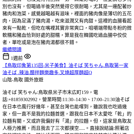
別也沒有，但喝過半後突然覺得它很耐喝，尤其是一邊配著炒
豬肉和泡菜，感覺越喝越有滋味，裡面的豬肉像是薄切的五花
肉，因為足滿了豬肉湯，吃來滋潤又有肉甜。這裡的血腸看起
來有一點乾，但吃在嘴裡其實非常爽口，咀嚼端帶點冬粉的微
軟糯和豬血恰到好處的甜糯，算是我在韓國吃過血腸中佼佼
者，單吃或是泡在豬肉湯都很不錯。
繼續閱讀
1週前
【鳥取印象第135回-米子美食】油そば 笑ちゃん.鳥取第一家
油そば .辣油.醋拌麵樂趣多.叉燒超厚麵超Q
山陰-鳥取
國外旅遊
油そば 笑ちゃん:鳥取県米子市末広町159，電
話:+81859302992，營業時間:11:30–14:30、17:00–21:30油そば
在日本也風行好幾年，甚至台灣也能嚐到，雖說我也吃過幾
家，但一直不是我的拉麵首選，跟我在日本不太愛吃「乾」的
拉麵有關，又或許我偏好有「湯」的拉麵。但，這家是鳥取友
人極力推薦，而且我去了三次都撲空.....。直接說結論:照著店