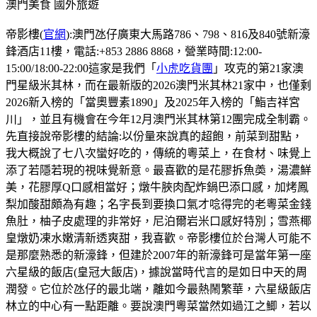
澳門美食
國外旅遊
帝影樓(
官網
):澳門氹仔廣東大馬路786、798、816及840號新濠
鋒酒店11樓，電話:+853 2886 8868，營業時間:12:00-
15:00/18:00-22:00這家是我們「
小虎吃貨團
」攻克的第21家澳
門星級米其林，而在最新版的2026澳門米其林21家中，也僅剩
2026新入榜的「當奧豐素1890」及2025年入榜的「鮨吉祥宮
川」，並且有機會在今年12月澳門米其林第12團完成全制霸。
先直接說帝影樓的結論:以份量來說真的超飽，前菜到甜點，
我大概說了七八次蠻好吃的，傳統的粵菜上，在食材、味覺上
添了若隱若現的視味覺新意。最喜歡的是花膠拆魚𡙡，湯濃鮮
美，花膠厚Q口感相當好；燉牛脥肉配炸鍋巴添口感，加烤鳳
梨加酸甜頗為有趣；名字長到要換口氣才唸得完的老粵菜金錢
魚肚，柚子皮處理的非常好，尼泊爾岩米口感好特別；雪燕椰
皇燉奶凍水嫩清新透爽甜，我喜歡。帝影樓位於台灣人可能不
是那麼熟悉的新濠鋒，但建於2007年的新濠鋒可是當年第一座
六星級的飯店(皇冠大飯店)，據說當時代言的是如日中天的周
潤發。它位於氹仔的最北端，離如今最熱鬧繁華，六星級飯店
林立的中心有一點距離。要說澳門粵菜當然如過江之鯽，若以