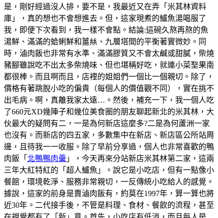
是，剛好經過沒人排，要不是，我最近又在弄「米其林資料
庫」，真的想也不會想進去。但，這家現煮的鱸魚湯喝服了
我，即便下次看到，我一樣不會點。結論:這碗久熬再熬的魚
湯鮮、滿滿的蛤蜊鮮和薑𢇃、九層塔間的平衡著實微妙。同
時，滷肉飯也非常有水準、滿滿膠質又不會太鹹或甜膩，柴燒
豬腳雖說吃不出太多柴燒味、但也堪稱好吃，就連小菜埾果南
都很棒。而且啊而且，店裡的姐姐們一個比一個親切。除了，
價格有著跳脫小吃的偏貴（每個人的價值觀不同），實在挑不
出毛病。啊，真離我家太遠…。然後，補充一下，我一個人吃
了660元XD幾陣子和幾位美食圈的朋友聊起新北的米其林，大
伙最大的疑問有二，一是為何新店這麼多?二是為何蘆洲一家
也沒有。而新店的四五家，多數集中在新店、新店區公所站周
邊，且待我一一收服。除了早前分享過，個人也非常喜歡的鴨
肉飯「
北鴨鴨肉羹
」，今天再來分站新店米其林第二家，這兩
三年大紅特紅的「超人鱸魚」。說它是小吃店，但有一點像小
餐館，環境乾淨、服務非常親切，一反傳統小吃給人的感覺。
據說，這家的前身是賣滷肉飯有，約莫在1997年，算一算也將
近30年。二代接手後，不管是料理、食材、餐飲的流程，甚至
在視覺都有了「新」意。首先，小吃店有低消，而且每人是