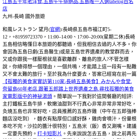
江島五十年老洋食.五島牛牛排絕品.五島唯一入選tabelog百名
店
九州-長崎
國外旅遊
和風レストラン 望月(
官網
):長崎県五島市福江町5-
12，+81959723370，11:00–14:00、17:00–20:00(星期二休)長崎
五島相信略懂日本旅遊的都聽過，但我相信去過的人不多。你
會因為五島日劇(五島醫生)或是五島世界遺產的教堂群而去，
又或你跟我一樣壓根就是喜歡離群、離島的旅人?不管怎樣
說，你總得想一個理由，一個共鳴，才能踏上這一段有一點難
又不會太難的旅行。至於我為什麼要去，答案已經寫在前一篇
【孤獨的美食家實訪第110家-長崎五島美食】みかんや食堂.
奈留島60年老店.跟著五郎踏上世界遺產之島.尋找孤獨的美食
家電影版中的神祕湯頭
。簡單說一下我對於這間餐廳的短評:
主打鐵板五島牛排，軟嫩油甜到不行真心非常非常非常好吃，
灸燒五島也非常好吃，店員推薦的五島炸雞（中午在五郎強棒
麵店沒吃到），麵衣有點厚但口感好酥，雞肉會噴汁，份量根
本吃不完，沙拉的醬汁很特別，五島米（飯）香又涮嘴。建議
一定要先預約。
打卡短影片
。先來說說怎去五島，說之前再先