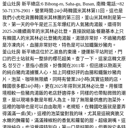
釜山灶房 新平總店:6 Bibong-ro, Saha-gu, Busan, 南韓:電話:+82
50-71376-2901，營業時間:24小時韓國米其林第11回，這也是
我們小虎吃貨團韓國米其林團的第三回，釜山米其林則是第一
次，第一天的中午是近三五年爆紅的人氣豬肉湯飯，還得到
2025-26連續兩年的米其林必比登。直接說結論:餐廳基本上只
有韓國人的米其林必比登豬肉湯飯，湯頭非常好，不過豬肉都
是冷凍肉片，血腸非常好吃，特色是可以加鐵盤炒豬肉。
釜山灶房 新平總店位於乙淑島的東邊，捷運新平站附近，門
口的巴士站就有一整排的櫻花超美。查了一下，這家店韓文原
名 정짓간，意指小廚房，好像開在2011年，但迅速以熬兩天
的純白豬肉湯擄獲人心，加上同樣好評的血腸和鐵盤炒豬肉
片，泡菜、咖啡無限續，同時有營業24小時(其實這類的店，
韓國很多都24小時)，更在2025年得到米其林必比登。用餐環
境相較一些豬肉湯飯的老店舒適得多，同樣的也帶點微微的潮
意，是以現場多數是年輕人為主。除了無限量供應的泡菜外，
這裡的咖啡也是可以自由取用。老規矩，在韓國吃飯就是要弄
得滿滿一桌(笑)，這裡的泡菜蠻對我的味，尤其是這碗爽脆又
水嫩的醃蘿蔔，滿滿辣椒粉的香氣和蘿蔔的甜，超級涮嘴。這
湯說純白，也沒覺得特別白，第一口是好喝的，但要說它多特