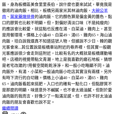
飯，身為板橋區美食里里長伯，說什麼也要來試試，畢竟我是
徹底的滷肉飯。相比，板橋另兩家米其林滷肉飯、
大碗公羊
肉
、
葉家藥燉排骨
的滷肉飯、它的顏色算是偏金黃的醬色，黏
口的膠質也比較不明顯。但，對偏好清淡口味（不是純瘦肉）
的應該會比較愛，就這點也反應在湯、白菜滷，雞肉上，甚至
是用餐環境。價格上小滷40、白菜49、湯65、雞肉65。海山滷
肉飯，坦白說我還真不知道這號人物，但據說不少日、韓的觀
光客會來...其位置說是板橋車站附近的巷弄裡，但其實一般觀
光客應該很少會走到這附近，比較有名的大概就是板橋運動場
吧。店裡的視覺帶點文青潮，地上是我喜歡的磨石地板，猜想
是老宅改建的?用餐空間乾乾淨淨，和一般小吃略顯不同。滷
肉飯外，有湯、小菜和一般滷肉飯小吃店其實沒有兩樣，另外
有時下流行的白切雞。價格上小滷40、白菜49、湯65、雞肉
65。滷肉飯看起來挺肥，入口也的確有一點化口，但黏膠質不
是那麼的明顯，味道意外不鹹膩，也不會太過油膩，但對於愛
滷肉飯的我而言，好像少了一點滿足感。但，也許不好太油滷
肉飯的朋友會喜歡也說不定。
繼續閱讀