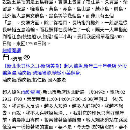
說說五島指的是五島群島，實際上包含了福江島、久賀島、奈
留島、椛島、嵯峨島、黃島、赤島、島山島、蕨小島、前島，
此外無人島男女群島、黑島等等幾個島，而非只有五個
「島」。交通方面，除了從福岡、長崎搭飛機外，一般都是從
長崎搭五島渡輪。而我選擇在長崎住了一晚，隔天一大早搭船
到福江島(快速船)大約是1個半小時，費用我記得單程是8900
日幣，來回17500日幣。
繼續閱讀
4週前
【新北米其林之11-新店美食】超人鱸魚.新年三十年老店.分段
鱸魚湯.滷肉飯.柴燒豬腳.精緻小菜翻身.
滷肉飯/雞肉飯/蝦仁飯
國內旅遊
超人鱸魚(
fb粉絲團
):新北市新店區北新路一段349號，電話:02
2912 4790，營業時間:11:00-14:00/17:00-19:30(星期日一休)先
說，我這個人反骨，越多人知道，越多人好評的，我越不想
去。再說，我不太喜歡鱸魚湯….，我對它的印象只有好幾年
前，清晨龍山寺前，警察催著魚攤離開，客人端起碗站在路邊
像沒事一樣接著喝的畫面。要不是，今天想吃的店沒開，要不