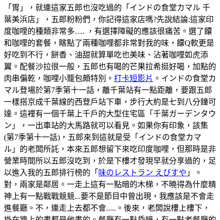
「胃」，就連這家五郎也沒吃過的「インドの食堂カマル 千
葉美浜店」，五郎粉粉們，你記得這家店嗎?先說結論:這家印
度咖哩的種類非常多…. ，有選擇障礙的應該很痛苦。選了饢
和咖哩的套餐，瞎點了兩種咖哩都非常對我的味，饢Q軟更是
好吃到不行，餅香、油甜就算單吃也美味、沾著咖哩如虎添
翼。配餐沙拉很一般，五郎也有喝的芒果拉希挺好喝，加點的
肉串偏乾，咖哩小籠包頗特別。
打卡短影片
。インドの食堂カ
マル登場於第7季第十一話，離千葉站有一點距離，要跟五郎
一樣搭京成千葉線的西登戶站下車，步行大約是七到八分鐘可
達。這裡有一個千葉上千戶的大型住宅區「千葉ガーデンタウ
ン」，一出車站的大馬路就可以看見。如果你有印象，該集
(第7季第十一話)，五郎來到這就是受「インドの食堂カマ
ル」的老闆所託，本來五郎想留下來吃印度咖哩，但那時是非
營業時間所以五郎沒吃到，於是下樓才發現早就分享過的，足
以進入我的五郎排行榜的「
味のレストラン えびすや
」。
對，兩家是鄰居。一走上這有一點暗的木梯，不曉得為什麼精
神上有一點戰戰競競...要不是節目中曾出現，我應該是不會走
進餐廳。不，連走上去都不會.....。後來，老闆說樓上樓下，
掛在牆上的畫都是他畫的。餐廳有一點昏暗，有一點老餐廳的