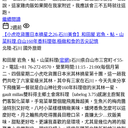
說，這家雞肉飯如果開在我家附近，我應該會三不五時就往這
跑。
繼續閱讀
2週前
【小虎吃貨團日本摘星之26-石川美食】和田屋 岩魚・鮎・山
菜料理.白山160年香料理宿.極緻和食的舌尖記憶
北陸-石川
國外旅遊
和田屋 岩魚・鮎・山菜料理(
官網
):石川県白山市三宮町イ55-
2，電話:+81 76-272-0570，營業時間:11:15 - 21:00(每個月第
二、四個星期二小虎吃貨團日本米其林摘星第十團，這一趟我
們共吃了六家星級米其林，其中有三家在石川，今天先來分享
下飛機第一餐就是白山神社旁160年料理宿的米其林一星、
gault millau雙料得主鄉土會席料理（tabelog 3.75)感謝主廚幫我
們客製化菜單，手寫菜單整個龍飛鳳舞超美，生魚片的梅肉醬
油特別又好吃，八吋小菜樣樣精緻美味，爐烤香魚怎麼可以這
麼好吃，月之輪熊肉吃得團員目瞪口呆，直嫌太少…炊飯美
味，甜點更好吃。更讓我喜歡的是環境，尤其是幾位內將的服