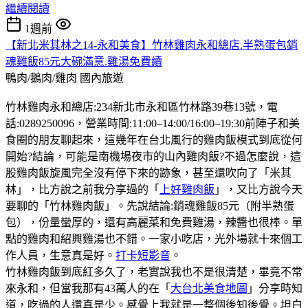
繼續閱讀
1週前
【新北米其林之14-永和美食】竹林雞肉永和總店.半熟蛋包銷
魂雞飯85元大碗滿意.雞湯免費續
鴨肉/鵝肉/雞肉
國內旅遊
竹林雞肉永和總店:234新北市永和區竹林路39巷13號，電
話:0289250096，營業時間:11:00–14:00/16:00–19:30前陣子和美
食圈的朋友聊起來，這幾年在台北風行的雞肉飯模式到底從何
開始?結論，可能是南機場夜市的山內雞肉飯?不過怎麼說，這
股雞肉飯旋風完全沒有停下來的跡象，甚至還吹向了「米其
林」，比方說之前我分享過的「
上好雞肉飯
」，又比方說今天
要聊的「竹林雞肉飯」。先說結論:銷魂雞飯85元（附半熟蛋
包），份量蠻厚的，還有高麗菜和免費雞湯，辣醬也很棒。單
點的雞肉和紹興雞湯也不錯。一家小吃店，光外場就十來個工
作人員，生意真是好。
打卡短影音
。
竹林雞肉飯到底紅多久了，老實說我也不是很清楚，畢竟不常
來永和，但當我那有43萬人的在「
大台北美食地圖
」分享時知
道，吃過的人還真是少。感覺上我就是一整個後知後覺。坦白