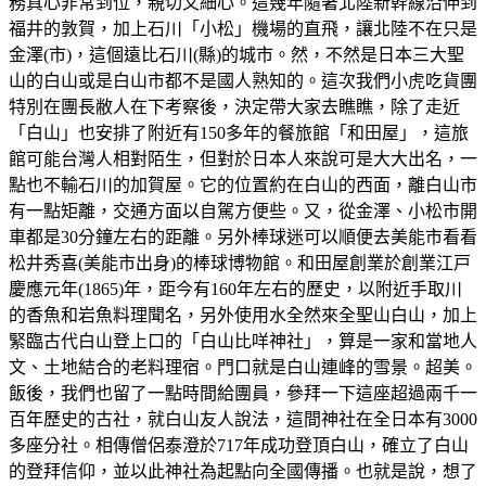
務真心非常到位，親切又細心。這幾年隨著北陸新幹線沿伸到
福井的敦賀，加上石川「小松」機場的直飛，讓北陸不在只是
金澤(市)，這個遠比石川(縣)的城市。然，不然是日本三大聖
山的白山或是白山市都不是國人熟知的。這次我們小虎吃貨團
特別在團長敝人在下考察後，決定帶大家去瞧瞧，除了走近
「白山」也安排了附近有150多年的餐旅館「和田屋」，這旅
館可能台灣人相對陌生，但對於日本人來說可是大大出名，一
點也不輸石川的加賀屋。它的位置約在白山的西面，離白山市
有一點矩離，交通方面以自駕方便些。又，從金澤、小松市開
車都是30分鐘左右的距離。另外棒球迷可以順便去美能市看看
松井秀喜(美能市出身)的棒球博物館。和田屋創業於創業江戸
慶應元年(1865)年，距今有160年左右的歷史，以附近手取川
的香魚和岩魚料理聞名，另外使用水全然來全聖山白山，加上
緊臨古代白山登上口的「白山比咩神社」，算是一家和當地人
文、土地結合的老料理宿。門口就是白山連峰的雪景。超美。
飯後，我們也留了一點時間給團員，參拜一下這座超過兩千一
百年歷史的古社，就白山友人說法，這間神社在全日本有3000
多座分社。相傳僧侶泰澄於717年成功登頂白山，確立了白山
的登拜信仰，並以此神社為起點向全國傳播。也就是說，想了