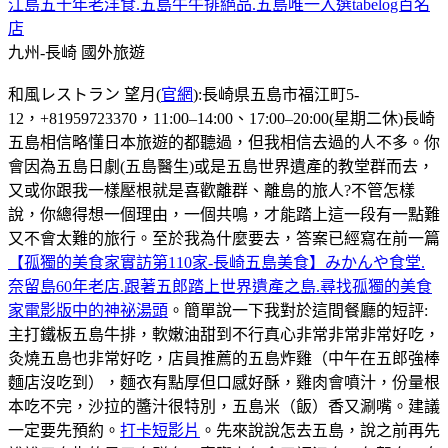
江島五十年老洋食.五島牛牛排絕品.五島唯一入選tabelog百名
店
九州-長崎
國外旅遊
和風レストラン 望月(
官網
):長崎県五島市福江町5-
12，+81959723370，11:00–14:00、17:00–20:00(星期二休)長崎
五島相信略懂日本旅遊的都聽過，但我相信去過的人不多。你
會因為五島日劇(五島醫生)或是五島世界遺產的教堂群而去，
又或你跟我一樣壓根就是喜歡離群、離島的旅人?不管怎樣
說，你總得想一個理由，一個共鳴，才能踏上這一段有一點難
又不會太難的旅行。至於我為什麼要去，答案已經寫在前一篇
【孤獨的美食家實訪第110家-長崎五島美食】みかんや食堂.
奈留島60年老店.跟著五郎踏上世界遺產之島.尋找孤獨的美食
家電影版中的神祕湯頭
。簡單說一下我對於這間餐廳的短評:
主打鐵板五島牛排，軟嫩油甜到不行真心非常非常非常好吃，
灸燒五島也非常好吃，店員推薦的五島炸雞（中午在五郎強棒
麵店沒吃到），麵衣有點厚但口感好酥，雞肉會噴汁，份量根
本吃不完，沙拉的醬汁很特別，五島米（飯）香又涮嘴。建議
一定要先預約。
打卡短影片
。先來說說怎去五島，說之前再先