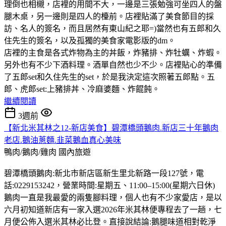
理倒也相櫬，店裡的用間不大，一邊是三張勉強可坐四人的盤
腿木桌，另一邊則是四人的檯前。店裡貼滿了美食節目的採
訪、名人的簽名，而且居然有東山紀之耶=)當然也有五郎和久
住先生的簽名，以及孤獨的美食家電影版的dm。
店裡的主食是各式炸物為主的丼飯，炸豬排、炸牡蠣、炸蝦。
另外也有不少下酒料理。酒單自然也少不少。店裡貼心的準備
了五郎set和久住先生的set，於是我決定這次照著五郎點。五
郎、虎郎set:上豬排丼、冷麻婆麵、炸餛飩。
繼續閱讀
3週前
【新北米其林之12-新店美食】碧潭橋頭鵝肉.新店三十年鵝肉
老店.鵝油蔥麵.韭菜鵝血真心美味
鴨肉/鵝肉/雞肉
國內旅遊
碧潭橋頭鵝肉:新北市新店區新生里北新路一段127號，電
話:0229153242，營業時間:星期五、11:00–15:00(星期六日休)
鵝肉一直是我最愛的兩隻腳料理，個人也有不少家愛店，是以
六月初知道新店有一家入選2026年米其林便專程去了一趟，七
月便公佈入選米其林必比登。直接說結論:鵝腿味道相對乾淨