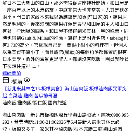
解日本三大聖山的白山，那必需得從這座神社開始。和田屋是
一座百年以上的木造宿旅，中庭非常大也非常美，尤其是秋冬
兩季。門口的家紋本來我以為應該是加賀(前田家)的，結果居
然是毛利的，後來追問的結果好像是最早和田屋的主人和山口
有著一些因緣的關系。和田屋不僅得到米其林一星的殊榮，同
時也得到Gault & Millau的推薦。算得上是附近名店，tabelog也
有3.73的高分。官網說自己是一間很小很小的料理宿，但個人
以為其實不算小了，而且旅館(餐廳)的每個角落都佈置的很有
日本美學，窗外的雪景更是醉人。都還沒有吃飯，團員就吵著
下次想住這裡.....。
繼續閱讀
2週前
【新北米其林之13-板橋美食】海山滷肉飯.板橋滷肉飯異軍突
起.白菜滷.雞肉.苦瓜排骨湯
滷肉飯/雞肉飯/蝦仁飯
國內旅遊
海山魯肉飯：新北市板橋區深丘里海山路43號，電話:0986 995
292，營業時間:11:00-21:002026年6月最新入選米其林比必
登。板橋又多了一家米其林滷肉飯(根本完勝三重)海山滷肉