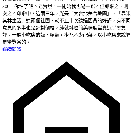
300，你怕了吧。老實說，一開始我也嚇一跳。但即來之，則
安之。印象中，這兩三年，光是「大台北美食地圖」、「靠米
其林生活」這兩個社團，就不止十次聽過團員的好評，有不同
意見的多半也是針對價格，純就料理的美味度當真近乎零負
評。一般小吃店的飯、麵類，搭配不少配菜，以小吃店來說算
是蠻豐富的。
繼續閱讀