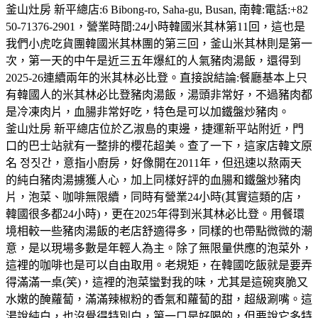
釜山灶房 新平總店:6 Bibong-ro, Saha-gu, Busan, 南韓:電話:+82
50-71376-2901，營業時間:24小時韓國米其林第11回，這也是
我們小虎吃貨團韓國米其林團的第三回，釜山米其林則是第一
次，第一天的中午是近三五年爆紅的人氣豬肉湯飯，還得到
2025-26連續兩年的米其林必比登。直接說結論:餐廳基本上只
有韓國人的米其林必比登豬肉湯飯，湯頭非常好，不過豬肉都
是冷凍肉片，血腸非常好吃，特色是可以加鐵盤炒豬肉。
釜山灶房 新平總店位於乙淑島的東邊，捷運新平站附近，門
口的巴士站就有一整排的櫻花超美。查了一下，這家店韓文原
名 정짓간，意指小廚房，好像開在2011年，但迅速以熬兩天
的純白豬肉湯擄獲人心，加上同樣好評的血腸和鐵盤炒豬肉
片，泡菜、咖啡無限續，同時有營業24小時(其實這類的店，
韓國很多都24小時)，更在2025年得到米其林必比登。用餐環
境相較一些豬肉湯飯的老店舒適得多，同樣的也帶點微微的潮
意，是以現場多數是年輕人為主。除了無限量供應的泡菜外，
這裡的咖啡也是可以自由取用。老規矩，在韓國吃飯就是要弄
得滿滿一桌(笑)，這裡的泡菜蠻對我的味，尤其是這碗爽脆又
水嫩的醃蘿蔔，滿滿辣椒粉的香氣和蘿蔔的甜，超級涮嘴。這
湯說純白，也沒覺得特別白，第一口是好喝的，但要說它多特