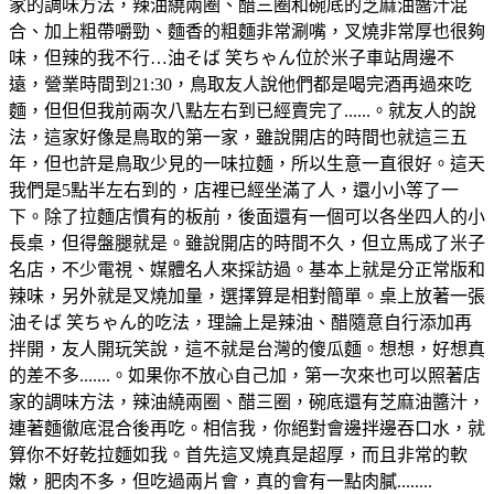
家的調味方法，辣油繞兩圈、醋三圈和碗底的芝麻油醬汁混
合、加上粗帶嚼勁、麵香的粗麵非常涮嘴，叉燒非常厚也很夠
味，但辣的我不行…油そば 笑ちゃん位於米子車站周邊不
遠，營業時間到21:30，鳥取友人說他們都是喝完酒再過來吃
麵，但但但我前兩次八點左右到已經賣完了......。就友人的說
法，這家好像是鳥取的第一家，雖說開店的時間也就這三五
年，但也許是鳥取少見的一味拉麵，所以生意一直很好。這天
我們是5點半左右到的，店裡已經坐滿了人，還小小等了一
下。除了拉麵店慣有的板前，後面還有一個可以各坐四人的小
長桌，但得盤腿就是。雖說開店的時間不久，但立馬成了米子
名店，不少電視、媒體名人來採訪過。基本上就是分正常版和
辣味，另外就是叉燒加量，選擇算是相對簡單。桌上放著一張
油そば 笑ちゃん的吃法，理論上是辣油、醋隨意自行添加再
拌開，友人開玩笑說，這不就是台灣的傻瓜麵。想想，好想真
的差不多.......。如果你不放心自己加，第一次來也可以照著店
家的調味方法，辣油繞兩圈、醋三圈，碗底還有芝麻油醬汁，
連著麵徹底混合後再吃。相信我，你絕對會邊拌邊吞口水，就
算你不好乾拉麵如我。首先這叉燒真是超厚，而且非常的軟
嫩，肥肉不多，但吃過兩片會，真的會有一點肉膩........