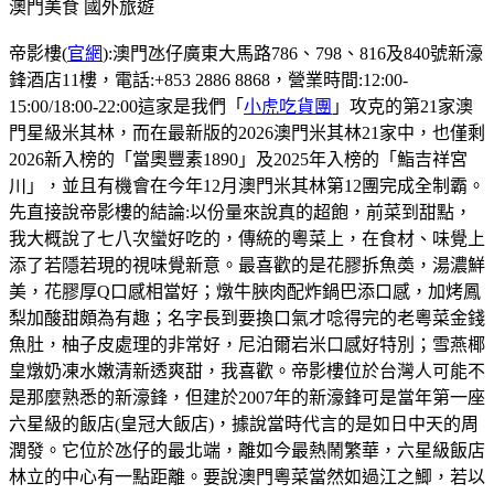
澳門美食
國外旅遊
帝影樓(
官網
):澳門氹仔廣東大馬路786、798、816及840號新濠
鋒酒店11樓，電話:+853 2886 8868，營業時間:12:00-
15:00/18:00-22:00這家是我們「
小虎吃貨團
」攻克的第21家澳
門星級米其林，而在最新版的2026澳門米其林21家中，也僅剩
2026新入榜的「當奧豐素1890」及2025年入榜的「鮨吉祥宮
川」，並且有機會在今年12月澳門米其林第12團完成全制霸。
先直接說帝影樓的結論:以份量來說真的超飽，前菜到甜點，
我大概說了七八次蠻好吃的，傳統的粵菜上，在食材、味覺上
添了若隱若現的視味覺新意。最喜歡的是花膠拆魚𡙡，湯濃鮮
美，花膠厚Q口感相當好；燉牛脥肉配炸鍋巴添口感，加烤鳳
梨加酸甜頗為有趣；名字長到要換口氣才唸得完的老粵菜金錢
魚肚，柚子皮處理的非常好，尼泊爾岩米口感好特別；雪燕椰
皇燉奶凍水嫩清新透爽甜，我喜歡。帝影樓位於台灣人可能不
是那麼熟悉的新濠鋒，但建於2007年的新濠鋒可是當年第一座
六星級的飯店(皇冠大飯店)，據說當時代言的是如日中天的周
潤發。它位於氹仔的最北端，離如今最熱鬧繁華，六星級飯店
林立的中心有一點距離。要說澳門粵菜當然如過江之鯽，若以