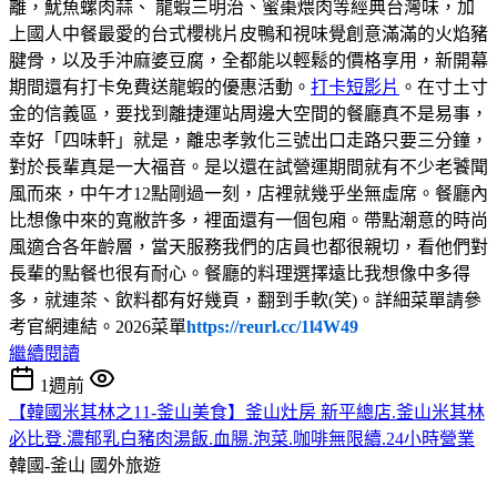
離，魷魚螺肉蒜、 龍蝦三明治、蜜棗煨肉等經典台灣味，加
上國人中餐最愛的台式櫻桃片皮鴨和視味覺創意滿滿的火焰豬
腱骨，以及手沖麻婆豆腐，全都能以輕鬆的價格享用，新開幕
期間還有打卡免費送龍蝦的優惠活動。
打卡短影片
。在寸土寸
金的信義區，要找到離捷運站周邊大空間的餐廳真不是易事，
幸好「四味軒」就是，離忠孝敦化三號出口走路只要三分鐘，
對於長輩真是一大福音。是以還在試營運期間就有不少老饕聞
風而來，中午才12點剛過一刻，店裡就幾乎坐無虛席。餐廳內
比想像中來的寬敝許多，裡面還有一個包廂。帶點潮意的時尚
風適合各年齡層，當天服務我們的店員也都很親切，看他們對
長輩的點餐也很有耐心。餐廳的料理選擇遠比我想像中多得
多，就連茶、飲料都有好幾頁，翻到手軟(笑)。詳細菜單請參
考官網連結。2026菜單
https://reurl.cc/1l4W49
繼續閱讀
1週前
【韓國米其林之11-釜山美食】釜山灶房 新平總店.釜山米其林
必比登.濃郁乳白豬肉湯飯.血腸.泡菜.咖啡無限續.24小時營業
韓國-釜山
國外旅遊