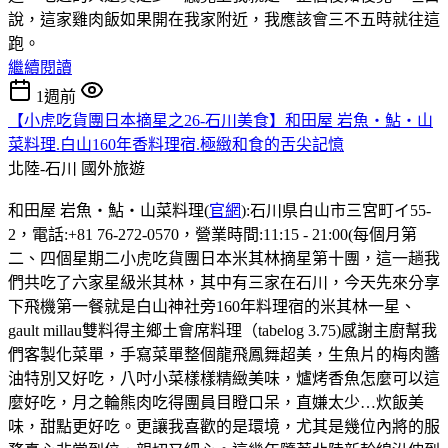
說，這家雞肉飯如果開在我家附近，我應該會三不五時就往這
跑。
繼續閱讀
1週前
【小虎吃貨團日本摘星之26-石川美食】和田屋 岩魚・鮎・山
菜料理.白山160年香料理宿.極緻和食的舌尖記憶
北陸-石川
國外旅遊
和田屋 岩魚・鮎・山菜料理(
官網
):石川県白山市三宮町イ55-
2，電話:+81 76-272-0570，營業時間:11:15 - 21:00(每個月第
二、四個星期二小虎吃貨團日本米其林摘星第十團，這一趟我
們共吃了六家星級米其林，其中有三家在石川，今天先來分享
下飛機第一餐就是白山神社旁160年料理宿的米其林一星、
gault millau雙料得主鄉土會席料理（tabelog 3.75)感謝主廚幫我
們客製化菜單，手寫菜單整個龍飛鳳舞超美，生魚片的梅肉醬
油特別又好吃，八吋小菜樣樣精緻美味，爐烤香魚怎麼可以這
麼好吃，月之輪熊肉吃得團員目瞪口呆，直嫌太少…炊飯美
味，甜點更好吃。更讓我喜歡的是環境，尤其是幾位內將的服