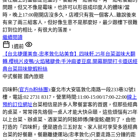
問題，但又不像是霉味，也許可以形容成印度人的體味?當
時，晚上17:00剛開店沒多久，店裡只有我一個客人..雖說後來
有來了兩三組客人，但好像生意不是那麼好，最少跟樓下很難
訂到位的相比，有很大的落差。
繼續閱讀
1週前
【台北捷運美食-忠孝敦化站美食】四味軒.25年台菜滋味大翻
轉.櫻桃片皮鴨/火焰豬腱骨/手沖麻婆豆腐.開幕期間打卡還送經
典台菜蒜味龍蝦粉絲
中式餐館
國內旅遊
四味軒(
官方fb粉絲團)
:臺北市大安區敦化南路一段233巷32號1
樓，電話:02 2731 8317，營業時間:11:00-15:00/17:00-22:00
線上
預約訂位網址
台菜相信是許多人聚餐宴客的首選，但那些經典
的桌菜，常常得先烙個一桌人才能大快朵頤，這些煩惱有25年
以上台菜、辦桌菜、酒家菜的阿銘師傅(陳俊銘)聽到了，由他
打造的「四味軒」便是適合三五好友、家人就可享受多道經典
台菜的好餐廳。餐廳離捷運站(忠孝敦化)只要走路三分鐘的距