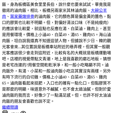
飯，身為板橋區美食里里長伯，說什麼也要來試試，畢竟我是
徹底的滷肉飯。相比，板橋另兩家米其林滷肉飯、
大碗公羊
肉
、
葉家藥燉排骨
的滷肉飯、它的顏色算是偏金黃的醬色，黏
口的膠質也比較不明顯。但，對偏好清淡口味（不是純瘦肉）
的應該會比較愛，就這點也反應在湯、白菜滷，雞肉上，甚至
是用餐環境。價格上小滷40、白菜49、湯65、雞肉65。海山滷
肉飯，坦白說我還真不知道這號人物，但據說不少日、韓的觀
光客會來...其位置說是板橋車站附近的巷弄裡，但其實一般觀
光客應該很少會走到這附近，比較有名的大概就是板橋運動場
吧。店裡的視覺帶點文青潮，地上是我喜歡的磨石地板，猜想
是老宅改建的?用餐空間乾乾淨淨，和一般小吃略顯不同。滷
肉飯外，有湯、小菜和一般滷肉飯小吃店其實沒有兩樣，另外
有時下流行的白切雞。價格上小滷40、白菜49、湯65、雞肉
65。滷肉飯看起來挺肥，入口也的確有一點化口，但黏膠質不
是那麼的明顯，味道意外不鹹膩，也不會太過油膩，但對於愛
滷肉飯的我而言，好像少了一點滿足感。但，也許不好太油滷
肉飯的朋友會喜歡也說不定。
繼續閱讀