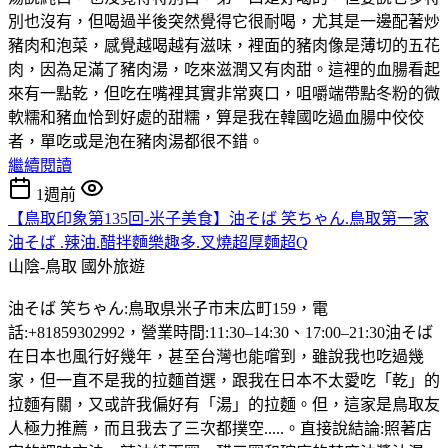
別也沒有，但喝過半後突然覺得它很耐喝，尤其是一邊配著炒
豬肉和泡菜，感覺越喝越有滋味，裡面的豬肉像是薄切的五花
肉，因為足滿了豬肉湯，吃來滋潤又有肉甜。這裡的血腸看起
來有一點乾，但吃在嘴裡其實非常爽口，咀嚼端帶點冬粉的微
軟糯和豬血恰到好處的甜糯，算是我在韓國吃過血腸中佼佼
者，單吃或是泡在豬肉湯都很不錯。
繼續閱讀
1週前
【鳥取印象第135回-米子美食】油そば 笑ちゃん.鳥取第一家
油そば .辣油.醋拌麵樂趣多.叉燒超厚麵超Q
山陰-鳥取
國外旅遊
油そば 笑ちゃん:鳥取県米子市末広町159，電
話:+81859302992，營業時間:11:30–14:30、17:00–21:30油そば
在日本也風行好幾年，甚至台灣也能嚐到，雖說我也吃過幾
家，但一直不是我的拉麵首選，跟我在日本不太愛吃「乾」的
拉麵有關，又或許我偏好有「湯」的拉麵。但，這家是鳥取友
人極力推薦，而且我去了三次都撲空.....。直接說結論:照著店