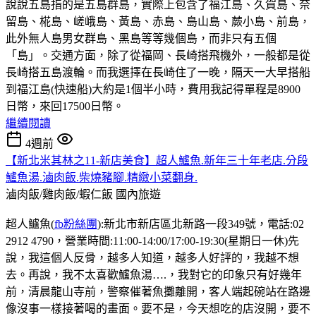
說說五島指的是五島群島，實際上包含了福江島、久賀島、奈
留島、椛島、嵯峨島、黃島、赤島、島山島、蕨小島、前島，
此外無人島男女群島、黑島等等幾個島，而非只有五個
「島」。交通方面，除了從福岡、長崎搭飛機外，一般都是從
長崎搭五島渡輪。而我選擇在長崎住了一晚，隔天一大早搭船
到福江島(快速船)大約是1個半小時，費用我記得單程是8900
日幣，來回17500日幣。
繼續閱讀
4週前
【新北米其林之11-新店美食】超人鱸魚.新年三十年老店.分段
鱸魚湯.滷肉飯.柴燒豬腳.精緻小菜翻身.
滷肉飯/雞肉飯/蝦仁飯
國內旅遊
超人鱸魚(
fb粉絲團
):新北市新店區北新路一段349號，電話:02
2912 4790，營業時間:11:00-14:00/17:00-19:30(星期日一休)先
說，我這個人反骨，越多人知道，越多人好評的，我越不想
去。再說，我不太喜歡鱸魚湯….，我對它的印象只有好幾年
前，清晨龍山寺前，警察催著魚攤離開，客人端起碗站在路邊
像沒事一樣接著喝的畫面。要不是，今天想吃的店沒開，要不