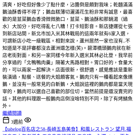
清爽，好吃但好像少了點什麼，沾醬倒是頗對我味；乾麵滿滿
鵝油酥香得不得了；鵝血糕薄切灑滿花生粉非常有誠意，最喜
歡的是韮菜鵝血香滑微微脆口，韮菜、鵝油酥和那鍋湯（過
水）大加分，好吃得亂七八糟！打卡短影音。新店捷運從七張
到新店站間，新北市加入米其林戰局的這兩年就有6家入選，
可謂新店小吃一級戰區。相對來說，蘆州居然一家也沒有..不
知道是不是評審都沒去蘆洲還怎樣(笑)。碧潭橋頭鵝肉就在新
店老街對面，和另一家同樣今年新入選米其林必比登，我早前
分享過的「北鴨鴨肉羹」隔著大馬路相對。胃口好的，食量大
的，可以兩家一起解決。店面很新，很舒適，感覺應該是重新
裝潢過，點餐、送餐的大姐頗客氣。鵝肉只有一種看起來像燻
鵝，並沒有一般常見的白斬鵝，大姐說這裡的鵝肉都是當天現
宰的，鵝肉可以選自己喜歡的部位切，當然前提是還沒賣完的
話。其他的料理跟一般鵝肉店倒沒啥特別不同，除了有烤鯖魚
外。
繼續閱讀
3週前
【tabelog百名店之58-長崎五島美食】和風レストラン 望月.福