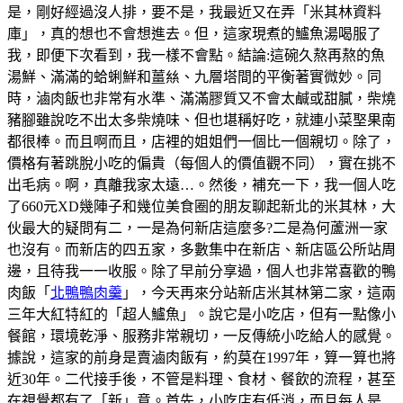
是，剛好經過沒人排，要不是，我最近又在弄「米其林資料
庫」，真的想也不會想進去。但，這家現煮的鱸魚湯喝服了
我，即便下次看到，我一樣不會點。結論:這碗久熬再熬的魚
湯鮮、滿滿的蛤蜊鮮和薑𢇃、九層塔間的平衡著實微妙。同
時，滷肉飯也非常有水準、滿滿膠質又不會太鹹或甜膩，柴燒
豬腳雖說吃不出太多柴燒味、但也堪稱好吃，就連小菜埾果南
都很棒。而且啊而且，店裡的姐姐們一個比一個親切。除了，
價格有著跳脫小吃的偏貴（每個人的價值觀不同），實在挑不
出毛病。啊，真離我家太遠…。然後，補充一下，我一個人吃
了660元XD幾陣子和幾位美食圈的朋友聊起新北的米其林，大
伙最大的疑問有二，一是為何新店這麼多?二是為何蘆洲一家
也沒有。而新店的四五家，多數集中在新店、新店區公所站周
邊，且待我一一收服。除了早前分享過，個人也非常喜歡的鴨
肉飯「
北鴨鴨肉羹
」，今天再來分站新店米其林第二家，這兩
三年大紅特紅的「超人鱸魚」。說它是小吃店，但有一點像小
餐館，環境乾淨、服務非常親切，一反傳統小吃給人的感覺。
據說，這家的前身是賣滷肉飯有，約莫在1997年，算一算也將
近30年。二代接手後，不管是料理、食材、餐飲的流程，甚至
在視覺都有了「新」意。首先，小吃店有低消，而且每人是