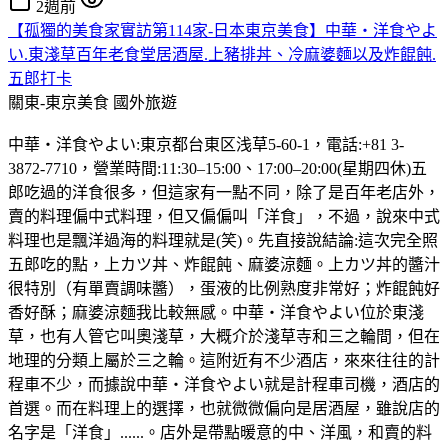
2週前
【孤獨的美食家實訪第114家-日本東京美食】中華・洋食やよ
い.東淺草百年老食堂居酒屋.上豬排丼、冷麻婆麵以及炸餛飩.
五郎打卡
關東-東京美食
國外旅遊
中華・洋食やよい:東京都台東区浅草5-60-1，電話:+81 3-
3872-7710，營業時間:11:30–15:00、17:00–20:00(星期四休)五
郎吃過的洋食很多，但這家有一點不同，除了是百年老店外，
賣的料理偏中式料理，但又偏偏叫「洋食」，不過，說來中式
料理也是飄洋過海的料理就是(笑)。先直接說結論:這次完全照
五郎吃的點，上カツ丼、炸餛飩、麻婆涼麵。上カツ丼的醬汁
很特別（有單賣調味醬），蛋液的比例熟度非常好；炸餛飩好
香好酥；麻婆涼麵我比較無感。中華・洋食やよい位於東淺
草，也有人管它叫奧淺草，大概介於淺草寺和三之輪間，但在
地理的分類上屬於三之輪。這附近有不少酒店，來來往往的計
程車不少，而據說中華・洋食やよい就是計程車司機，酒店的
首選。而在料理上的選擇，也就微微偏向是居酒屋，雖說店的
名字是「洋食」......。店外是帶點暖意的中、洋風，和賣的料