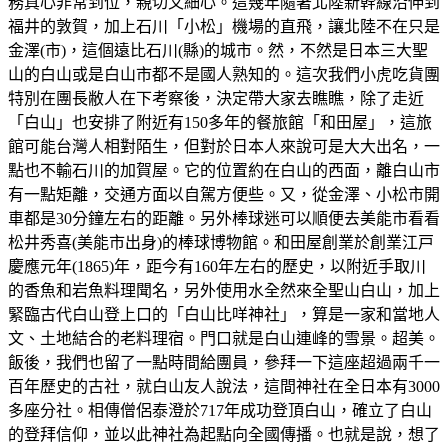
務真心非常到位，親切又細心。這幾年隨著北陸新幹線沿伸到
福井的敦賀，加上石川「小松」機場的直飛，讓北陸不在只是
金澤(市)，這個遠比石川(縣)的城市。然，不然是日本三大聖
山的白山或是白山市都不是國人熟知的。這次我們小虎吃貨團
特別在團長敝人在下考察後，決定帶大家去瞧瞧，除了走近
「白山」也安排了附近有150多年的餐旅館「和田屋」，這旅
館可能台灣人相對陌生，但對於日本人來說可是大大出名，一
點也不輸石川的加賀屋。它的位置約在白山的西面，離白山市
有一點矩離，交通方面以自駕方便些。又，從金澤、小松市開
車都是30分鐘左右的距離。另外棒球迷可以順便去美能市看看
松井秀喜(美能市出身)的棒球博物館。和田屋創業於創業江戸
慶應元年(1865)年，距今有160年左右的歷史，以附近手取川
的香魚和岩魚料理聞名，另外使用水全然來全聖山白山，加上
緊臨古代白山登上口的「白山比咩神社」，算是一家和當地人
文、土地結合的老料理宿。門口就是白山連峰的雪景。超美。
飯後，我們也留了一點時間給團員，參拜一下這座超過兩千一
百年歷史的古社，就白山友人說法，這間神社在全日本有3000
多座分社。相傳僧侶泰澄於717年成功登頂白山，確立了白山
的登拜信仰，並以此神社為起點向全國傳播。也就是說，想了