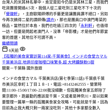
台灣人的米其林名單中，肯定是如今仍是米其林三星，而我們
吃貨團曾開過4.5次，我個人從二星吃到三星吃不下十次的
「
譽瓏軒
」，主廚歐陽師傅的手藝更是讓團員讚不絕口，另如
今再次摘得二星的譚師傳(
譚卉
)，那也是團員口中澳門粵菜的
極品。當然位於本島，我們也吃過三四次的「
永利軒
」也值得
一訪。但要是問起老澳門人，沒準「帝影樓」才是他們年節宴
客的首選，其地位不可謂不高。
繼續閱讀
6天前
【孤獨的美食家實訪第114家-千葉美食】インドの食堂カマル
千葉美浜店.地道印度咖哩口味繁多.超 大烤饢酥軟Q甜
關東－千葉縣
國外旅遊
インドの食堂カマル 千葉美浜店(第七季第11話):千葉県千葉
市美浜区幸町１丁目１８−1，電話:+81432462555，營業時
間:11:00–15:00/17:00–22:00我沒細數，但孤獨美食家五郎除了
東京都外，跑最勤的應該是千葉，又或者是神奈川。是以如果
要整理一篇單一縣的孤獨美食家全攻略，可能就是千葉，因為
目前為止我大概只剩一兩家沒吃到，其他十多家都全數入