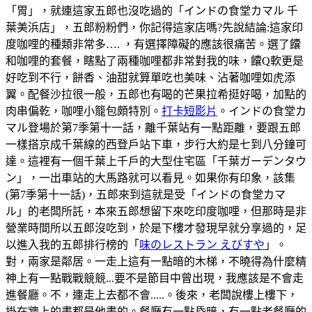
「胃」，就連這家五郎也沒吃過的「インドの食堂カマル 千
葉美浜店」，五郎粉粉們，你記得這家店嗎?先說結論:這家印
度咖哩的種類非常多…. ，有選擇障礙的應該很痛苦。選了饢
和咖哩的套餐，瞎點了兩種咖哩都非常對我的味，饢Q軟更是
好吃到不行，餅香、油甜就算單吃也美味、沾著咖哩如虎添
翼。配餐沙拉很一般，五郎也有喝的芒果拉希挺好喝，加點的
肉串偏乾，咖哩小籠包頗特別。
打卡短影片
。インドの食堂カ
マル登場於第7季第十一話，離千葉站有一點距離，要跟五郎
一樣搭京成千葉線的西登戶站下車，步行大約是七到八分鐘可
達。這裡有一個千葉上千戶的大型住宅區「千葉ガーデンタウ
ン」，一出車站的大馬路就可以看見。如果你有印象，該集
(第7季第十一話)，五郎來到這就是受「インドの食堂カマ
ル」的老闆所託，本來五郎想留下來吃印度咖哩，但那時是非
營業時間所以五郎沒吃到，於是下樓才發現早就分享過的，足
以進入我的五郎排行榜的「
味のレストラン えびすや
」。
對，兩家是鄰居。一走上這有一點暗的木梯，不曉得為什麼精
神上有一點戰戰競競...要不是節目中曾出現，我應該是不會走
進餐廳。不，連走上去都不會.....。後來，老闆說樓上樓下，
掛在牆上的畫都是他畫的。餐廳有一點昏暗，有一點老餐廳的