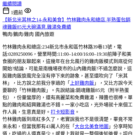
繼續閱讀
1週前
【新北米其林之14-永和美食】竹林雞肉永和總店.半熟蛋包銷
魂雞飯85元大碗滿意.雞湯免費續
鴨肉/鵝肉/雞肉
國內旅遊
竹林雞肉永和總店:234新北市永和區竹林路39巷13號，電
話:0289250096，營業時間:11:00–14:00/16:00–19:30前陣子和美
食圈的朋友聊起來，這幾年在台北風行的雞肉飯模式到底從何
開始?結論，可能是南機場夜市的山內雞肉飯?不過怎麼說，這
股雞肉飯旋風完全沒有停下來的跡象，甚至還吹向了「米其
林」，比方說之前我分享過的「
上好雞肉飯
」，又比方說今天
要聊的「竹林雞肉飯」。先說結論:銷魂雞飯85元（附半熟蛋
包），份量蠻厚的，還有高麗菜和免費雞湯，辣醬也很棒。單
點的雞肉和紹興雞湯也不錯。一家小吃店，光外場就十來個工
作人員，生意真是好。
打卡短影音
。
竹林雞肉飯到底紅多久了，老實說我也不是很清楚，畢竟不常
來永和，但當我那有43萬人的在「
大台北美食地圖
」分享時知
道，吃過的人還真是少。感覺上我就是一整個後知後覺。坦白