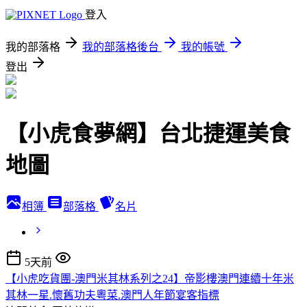
登入
我的部落格
我的部落格後台
我的帳號
登出
【小虎食夢網】台北捷運美食
地圖
相簿
部落格
名片
5天前
【小虎吃貨團-澳門米其林系列之24】帝影樓澳門連續十年米
其林一星.懷舊功夫粵菜.澳門人年節宴客指標