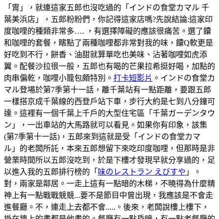
「胃」，就連這家五郎也沒吃過的「インドの食堂カマル 千
葉美浜店」，五郎粉粉們，你記得這家店嗎?先說結論:這家印
度咖哩的種類非常多…. ，有選擇障礙的應該很痛苦。選了饢
和咖哩的套餐，瞎點了兩種咖哩都非常對我的味，饢Q軟更是
好吃到不行，餅香、油甜就算單吃也美味、沾著咖哩如虎添
翼。配餐沙拉很一般，五郎也有喝的芒果拉希挺好喝，加點的
肉串偏乾，咖哩小籠包頗特別。
打卡短影片
。インドの食堂カ
マル登場於第7季第十一話，離千葉站有一點距離，要跟五郎
一樣搭京成千葉線的西登戶站下車，步行大約是七到八分鐘可
達。這裡有一個千葉上千戶的大型住宅區「千葉ガーデンタウ
ン」，一出車站的大馬路就可以看見。如果你有印象，該集
(第7季第十一話)，五郎來到這就是受「インドの食堂カマ
ル」的老闆所託，本來五郎想留下來吃印度咖哩，但那時是非
營業時間所以五郎沒吃到，於是下樓才發現早就分享過的，足
以進入我的五郎排行榜的「
味のレストラン えびすや
」。
對，兩家是鄰居。一走上這有一點暗的木梯，不曉得為什麼精
神上有一點戰戰競競...要不是節目中曾出現，我應該是不會走
進餐廳。不，連走上去都不會.....。後來，老闆說樓上樓下，
掛在牆上的畫都是他畫的。餐廳有一點昏暗，有一點老餐廳的