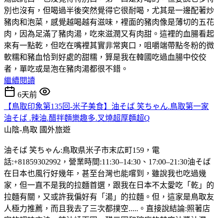
別也沒有，但喝過半後突然覺得它很耐喝，尤其是一邊配著炒
豬肉和泡菜，感覺越喝越有滋味，裡面的豬肉像是薄切的五花
肉，因為足滿了豬肉湯，吃來滋潤又有肉甜。這裡的血腸看起
來有一點乾，但吃在嘴裡其實非常爽口，咀嚼端帶點冬粉的微
軟糯和豬血恰到好處的甜糯，算是我在韓國吃過血腸中佼佼
者，單吃或是泡在豬肉湯都很不錯。
繼續閱讀
6天前
【鳥取印象第135回-米子美食】油そば 笑ちゃん.鳥取第一家
油そば .辣油.醋拌麵樂趣多.叉燒超厚麵超Q
山陰-鳥取
國外旅遊
油そば 笑ちゃん:鳥取県米子市末広町159，電
話:+81859302992，營業時間:11:30–14:30、17:00–21:30油そば
在日本也風行好幾年，甚至台灣也能嚐到，雖說我也吃過幾
家，但一直不是我的拉麵首選，跟我在日本不太愛吃「乾」的
拉麵有關，又或許我偏好有「湯」的拉麵。但，這家是鳥取友
人極力推薦，而且我去了三次都撲空.....。直接說結論:照著店