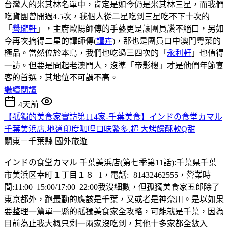
台灣人的米其林名單中，肯定是如今仍是米其林三星，而我們
吃貨團曾開過4.5次，我個人從二星吃到三星吃不下十次的
「
譽瓏軒
」，主廚歐陽師傅的手藝更是讓團員讚不絕口，另如
今再次摘得二星的譚師傳(
譚卉
)，那也是團員口中澳門粵菜的
極品。當然位於本島，我們也吃過三四次的「
永利軒
」也值得
一訪。但要是問起老澳門人，沒準「帝影樓」才是他們年節宴
客的首選，其地位不可謂不高。
繼續閱讀
4天前
【孤獨的美食家實訪第114家-千葉美食】インドの食堂カマル
千葉美浜店.地道印度咖哩口味繁多.超 大烤饢酥軟Q甜
關東－千葉縣
國外旅遊
インドの食堂カマル 千葉美浜店(第七季第11話):千葉県千葉
市美浜区幸町１丁目１８−1，電話:+81432462555，營業時
間:11:00–15:00/17:00–22:00我沒細數，但孤獨美食家五郎除了
東京都外，跑最勤的應該是千葉，又或者是神奈川。是以如果
要整理一篇單一縣的孤獨美食家全攻略，可能就是千葉，因為
目前為止我大概只剩一兩家沒吃到，其他十多家都全數入