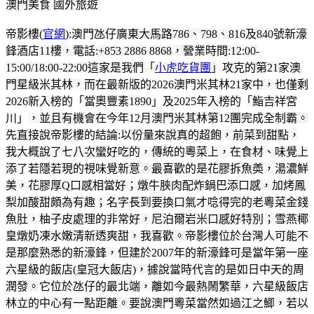
澳門美食
國外旅遊
帝影樓(
官網
):澳門氹仔廣東大馬路786、798、816及840號新濠
鋒酒店11樓，電話:+853 2886 8868，營業時間:12:00-
15:00/18:00-22:00這家是我們「
小虎吃貨團
」攻克的第21家澳
門星級米其林，而在最新版的2026澳門米其林21家中，也僅剩
2026新入榜的「當奧豐素1890」及2025年入榜的「鮨吉祥宮
川」，並且有機會在今年12月澳門米其林第12團完成全制霸。
先直接說帝影樓的結論:以份量來說真的超飽，前菜到甜點，
我大概說了七八次蠻好吃的，傳統的粵菜上，在食材、味覺上
添了若隱若現的視味覺新意。最喜歡的是花膠拆魚𡙡，湯濃鮮
美，花膠厚Q口感相當好；燉牛脥肉配炸鍋巴添口感，加烤鳳
梨加酸甜頗為有趣；名字長到要換口氣才唸得完的老粵菜金錢
魚肚，柚子皮處理的非常好，尼泊爾岩米口感好特別；雪燕椰
皇燉奶凍水嫩清新透爽甜，我喜歡。帝影樓位於台灣人可能不
是那麼熟悉的新濠鋒，但建於2007年的新濠鋒可是當年第一座
六星級的飯店(皇冠大飯店)，據說當時代言的是如日中天的周
潤發。它位於氹仔的最北端，離如今最熱鬧繁華，六星級飯店
林立的中心有一點距離。要說澳門粵菜當然如過江之鯽，若以