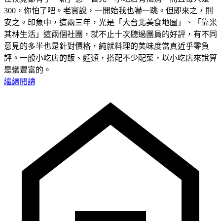
300，你怕了吧。老實說，一開始我也嚇一跳。但即來之，則
安之。印象中，這兩三年，光是「大台北美食地圖」、「靠米
其林生活」這兩個社團，就不止十次聽過團員的好評，有不同
意見的多半也是針對價格，純就料理的美味度當真近乎零負
評。一般小吃店的飯、麵類，搭配不少配菜，以小吃店來說算
是蠻豐富的。
繼續閱讀