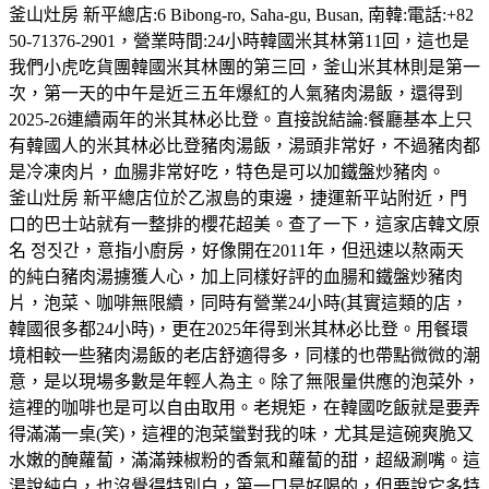
釜山灶房 新平總店:6 Bibong-ro, Saha-gu, Busan, 南韓:電話:+82
50-71376-2901，營業時間:24小時韓國米其林第11回，這也是
我們小虎吃貨團韓國米其林團的第三回，釜山米其林則是第一
次，第一天的中午是近三五年爆紅的人氣豬肉湯飯，還得到
2025-26連續兩年的米其林必比登。直接說結論:餐廳基本上只
有韓國人的米其林必比登豬肉湯飯，湯頭非常好，不過豬肉都
是冷凍肉片，血腸非常好吃，特色是可以加鐵盤炒豬肉。
釜山灶房 新平總店位於乙淑島的東邊，捷運新平站附近，門
口的巴士站就有一整排的櫻花超美。查了一下，這家店韓文原
名 정짓간，意指小廚房，好像開在2011年，但迅速以熬兩天
的純白豬肉湯擄獲人心，加上同樣好評的血腸和鐵盤炒豬肉
片，泡菜、咖啡無限續，同時有營業24小時(其實這類的店，
韓國很多都24小時)，更在2025年得到米其林必比登。用餐環
境相較一些豬肉湯飯的老店舒適得多，同樣的也帶點微微的潮
意，是以現場多數是年輕人為主。除了無限量供應的泡菜外，
這裡的咖啡也是可以自由取用。老規矩，在韓國吃飯就是要弄
得滿滿一桌(笑)，這裡的泡菜蠻對我的味，尤其是這碗爽脆又
水嫩的醃蘿蔔，滿滿辣椒粉的香氣和蘿蔔的甜，超級涮嘴。這
湯說純白，也沒覺得特別白，第一口是好喝的，但要說它多特