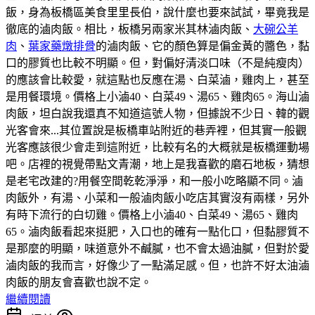
飯，身為板橋區美食里里長伯，說什麼也要來試試，畢竟我是
徹底的滷肉飯。相比，板橋另兩家米其林滷肉飯、
大碗公羊
肉
、
葉家藥燉排骨
的滷肉飯、它的顏色算是偏金黃的醬色，黏
口的膠質也比較不明顯。但，對偏好清淡口味（不是純瘦肉）
的應該會比較愛，就這點也反應在湯、白菜滷，雞肉上，甚至
是用餐環境。價格上小滷40、白菜49、湯65、雞肉65。海山滷
肉飯，坦白說我還真不知道這號人物，但據說不少日、韓的觀
光客會來...其位置說是板橋車站附近的巷弄裡，但其實一般觀
光客應該很少會走到這附近，比較有名的大概就是板橋運動場
吧。店裡的視覺帶點文青潮，地上是我喜歡的磨石地板，猜想
是老宅改建的?用餐空間乾乾淨淨，和一般小吃略顯不同。滷
肉飯外，有湯、小菜和一般滷肉飯小吃店其實沒有兩樣，另外
有時下流行的白切雞。價格上小滷40、白菜49、湯65、雞肉
65。滷肉飯看起來挺肥，入口也的確有一點化口，但黏膠質不
是那麼的明顯，味道意外不鹹膩，也不會太過油膩，但對於愛
滷肉飯的我而言，好像少了一點滿足感。但，也許不好太油滷
肉飯的朋友會喜歡也說不定。
繼續閱讀