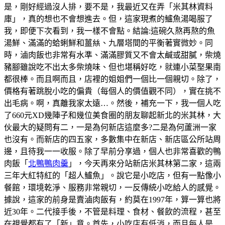
是，剛好經過沒人排，要不是，我最近又在弄「米其林資料
庫」，真的想也不會想進去。但，這家現煮的鱸魚湯喝服了
我，即便下次看到，我一樣不會點。結論:這碗久熬再熬的魚
湯鮮、滿滿的蛤蜊鮮和薑𢇃、九層塔間的平衡著實微妙。同
時，滷肉飯也非常有水準、滿滿膠質又不會太鹹或甜膩，柴燒
豬腳雖說吃不出太多柴燒味、但也堪稱好吃，就連小菜埾果南
都很棒。而且啊而且，店裡的姐姐們一個比一個親切。除了，
價格有著跳脫小吃的偏貴（每個人的價值觀不同），實在挑不
出毛病。啊，真離我家太遠…。然後，補充一下，我一個人吃
了660元XD幾陣子和幾位美食圈的朋友聊起新北的米其林，大
伙最大的疑問有二，一是為何新店這麼多?二是為何蘆洲一家
也沒有。而新店的四五家，多數集中在新店、新店區公所站周
邊，且待我一一收服。除了早前分享過，個人也非常喜歡的鴨
肉飯「
北鴨鴨肉羹
」，今天再來分站新店米其林第二家，這兩
三年大紅特紅的「超人鱸魚」。說它是小吃店，但有一點像小
餐館，環境乾淨、服務非常親切，一反傳統小吃給人的感覺。
據說，這家的前身是賣滷肉飯有，約莫在1997年，算一算也將
近30年。二代接手後，不管是料理、食材、餐飲的流程，甚至
在視覺都有了「新」意。首先，小吃店有低消，而且每人是