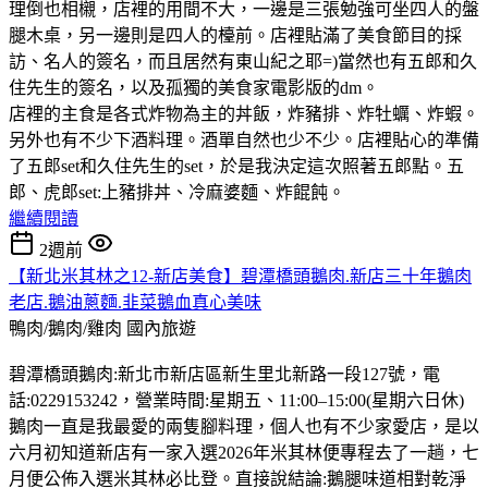
理倒也相櫬，店裡的用間不大，一邊是三張勉強可坐四人的盤
腿木桌，另一邊則是四人的檯前。店裡貼滿了美食節目的採
訪、名人的簽名，而且居然有東山紀之耶=)當然也有五郎和久
住先生的簽名，以及孤獨的美食家電影版的dm。
店裡的主食是各式炸物為主的丼飯，炸豬排、炸牡蠣、炸蝦。
另外也有不少下酒料理。酒單自然也少不少。店裡貼心的準備
了五郎set和久住先生的set，於是我決定這次照著五郎點。五
郎、虎郎set:上豬排丼、冷麻婆麵、炸餛飩。
繼續閱讀
2週前
【新北米其林之12-新店美食】碧潭橋頭鵝肉.新店三十年鵝肉
老店.鵝油蔥麵.韭菜鵝血真心美味
鴨肉/鵝肉/雞肉
國內旅遊
碧潭橋頭鵝肉:新北市新店區新生里北新路一段127號，電
話:0229153242，營業時間:星期五、11:00–15:00(星期六日休)
鵝肉一直是我最愛的兩隻腳料理，個人也有不少家愛店，是以
六月初知道新店有一家入選2026年米其林便專程去了一趟，七
月便公佈入選米其林必比登。直接說結論:鵝腿味道相對乾淨