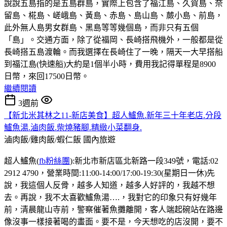
說說五島指的是五島群島，實際上包含了福江島、久賀島、奈
留島、椛島、嵯峨島、黃島、赤島、島山島、蕨小島、前島，
此外無人島男女群島、黑島等等幾個島，而非只有五個
「島」。交通方面，除了從福岡、長崎搭飛機外，一般都是從
長崎搭五島渡輪。而我選擇在長崎住了一晚，隔天一大早搭船
到福江島(快速船)大約是1個半小時，費用我記得單程是8900
日幣，來回17500日幣。
繼續閱讀
3週前
【新北米其林之11-新店美食】超人鱸魚.新年三十年老店.分段
鱸魚湯.滷肉飯.柴燒豬腳.精緻小菜翻身.
滷肉飯/雞肉飯/蝦仁飯
國內旅遊
超人鱸魚(
fb粉絲團
):新北市新店區北新路一段349號，電話:02
2912 4790，營業時間:11:00-14:00/17:00-19:30(星期日一休)先
說，我這個人反骨，越多人知道，越多人好評的，我越不想
去。再說，我不太喜歡鱸魚湯….，我對它的印象只有好幾年
前，清晨龍山寺前，警察催著魚攤離開，客人端起碗站在路邊
像沒事一樣接著喝的畫面。要不是，今天想吃的店沒開，要不