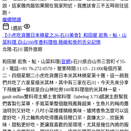
說，這家雞肉飯如果開在我家附近，我應該會三不五時就往這
跑。
繼續閱讀
1週前
【小虎吃貨團日本摘星之26-石川美食】和田屋 岩魚・鮎・山
菜料理.白山160年香料理宿.極緻和食的舌尖記憶
北陸-石川
國外旅遊
和田屋 岩魚・鮎・山菜料理(
官網
):石川県白山市三宮町イ55-
2，電話:+81 76-272-0570，營業時間:11:15 - 21:00(每個月第
二、四個星期二小虎吃貨團日本米其林摘星第十團，這一趟我
們共吃了六家星級米其林，其中有三家在石川，今天先來分享
下飛機第一餐就是白山神社旁160年料理宿的米其林一星、
gault millau雙料得主鄉土會席料理（tabelog 3.75)感謝主廚幫我
們客製化菜單，手寫菜單整個龍飛鳳舞超美，生魚片的梅肉醬
油特別又好吃，八吋小菜樣樣精緻美味，爐烤香魚怎麼可以這
麼好吃，月之輪熊肉吃得團員目瞪口呆，直嫌太少…炊飯美
味，甜點更好吃。更讓我喜歡的是環境，尤其是幾位內將的服