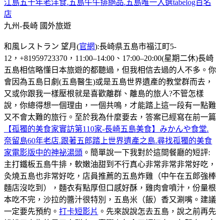
江島五十年老洋食.五島牛牛排絕品.五島唯一入選tabelog百名
店
九州-長崎
國外旅遊
和風レストラン 望月(
官網
):長崎県五島市福江町5-
12，+81959723370，11:00–14:00、17:00–20:00(星期二休)長崎
五島相信略懂日本旅遊的都聽過，但我相信去過的人不多。你
會因為五島日劇(五島醫生)或是五島世界遺產的教堂群而去，
又或你跟我一樣壓根就是喜歡離群、離島的旅人?不管怎樣
說，你總得想一個理由，一個共鳴，才能踏上這一段有一點難
又不會太難的旅行。至於我為什麼要去，答案已經寫在前一篇
【孤獨的美食家實訪第110家-長崎五島美食】みかんや食堂.
奈留島60年老店.跟著五郎踏上世界遺產之島.尋找孤獨的美食
家電影版中的神祕湯頭
。簡單說一下我對於這間餐廳的短評:
主打鐵板五島牛排，軟嫩油甜到不行真心非常非常非常好吃，
灸燒五島也非常好吃，店員推薦的五島炸雞（中午在五郎強棒
麵店沒吃到），麵衣有點厚但口感好酥，雞肉會噴汁，份量根
本吃不完，沙拉的醬汁很特別，五島米（飯）香又涮嘴。建議
一定要先預約。
打卡短影片
。先來說說怎去五島，說之前再先