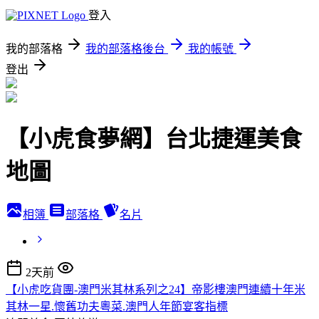
登入
我的部落格
我的部落格後台
我的帳號
登出
【小虎食夢網】台北捷運美食
地圖
相簿
部落格
名片
2天前
【小虎吃貨團-澳門米其林系列之24】帝影樓澳門連續十年米
其林一星.懷舊功夫粵菜.澳門人年節宴客指標