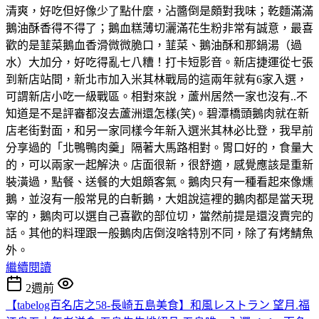
清爽，好吃但好像少了點什麼，沾醬倒是頗對我味；乾麵滿滿
鵝油酥香得不得了；鵝血糕薄切灑滿花生粉非常有誠意，最喜
歡的是韮菜鵝血香滑微微脆口，韮菜、鵝油酥和那鍋湯（過
水）大加分，好吃得亂七八糟！打卡短影音。新店捷運從七張
到新店站間，新北市加入米其林戰局的這兩年就有6家入選，
可謂新店小吃一級戰區。相對來說，蘆州居然一家也沒有..不
知道是不是評審都沒去蘆洲還怎樣(笑)。碧潭橋頭鵝肉就在新
店老街對面，和另一家同樣今年新入選米其林必比登，我早前
分享過的「北鴨鴨肉羹」隔著大馬路相對。胃口好的，食量大
的，可以兩家一起解決。店面很新，很舒適，感覺應該是重新
裝潢過，點餐、送餐的大姐頗客氣。鵝肉只有一種看起來像燻
鵝，並沒有一般常見的白斬鵝，大姐說這裡的鵝肉都是當天現
宰的，鵝肉可以選自己喜歡的部位切，當然前提是還沒賣完的
話。其他的料理跟一般鵝肉店倒沒啥特別不同，除了有烤鯖魚
外。
繼續閱讀
2週前
【tabelog百名店之58-長崎五島美食】和風レストラン 望月.福