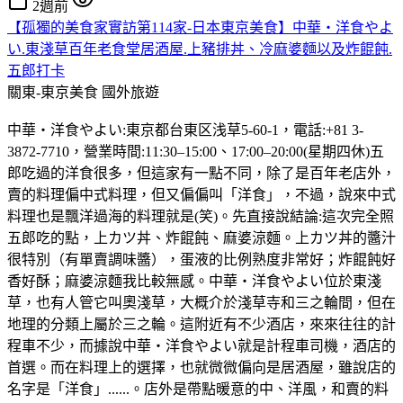
2週前
【孤獨的美食家實訪第114家-日本東京美食】中華・洋食やよ
い.東淺草百年老食堂居酒屋.上豬排丼、冷麻婆麵以及炸餛飩.
五郎打卡
關東-東京美食
國外旅遊
中華・洋食やよい:東京都台東区浅草5-60-1，電話:+81 3-
3872-7710，營業時間:11:30–15:00、17:00–20:00(星期四休)五
郎吃過的洋食很多，但這家有一點不同，除了是百年老店外，
賣的料理偏中式料理，但又偏偏叫「洋食」，不過，說來中式
料理也是飄洋過海的料理就是(笑)。先直接說結論:這次完全照
五郎吃的點，上カツ丼、炸餛飩、麻婆涼麵。上カツ丼的醬汁
很特別（有單賣調味醬），蛋液的比例熟度非常好；炸餛飩好
香好酥；麻婆涼麵我比較無感。中華・洋食やよい位於東淺
草，也有人管它叫奧淺草，大概介於淺草寺和三之輪間，但在
地理的分類上屬於三之輪。這附近有不少酒店，來來往往的計
程車不少，而據說中華・洋食やよい就是計程車司機，酒店的
首選。而在料理上的選擇，也就微微偏向是居酒屋，雖說店的
名字是「洋食」......。店外是帶點暖意的中、洋風，和賣的料