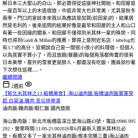
解日本三大聖山的白山，那必需得從這座神社開始。和田屋是
一座百年以上的木造宿旅，中庭非常大也非常美，尤其是秋冬
兩季。門口的家紋本來我以為應該是加賀(前田家)的，結果居
然是毛利的，後來追問的結果好像是最早和田屋的主人和山口
有著一些因緣的關系。和田屋不僅得到米其林一星的殊榮，同
時也得到Gault & Millau的推薦。算得上是附近名店，tabelog也
有3.73的高分。官網說自己是一間很小很小的料理宿，但個人
以為其實不算小了，而且旅館(餐廳)的每個角落都佈置的很有
日本美學，窗外的雪景更是醉人。都還沒有吃飯，團員就吵著
下次想住這裡.....。
繼續閱讀
2週前
【新北米其林之13-板橋美食】海山滷肉飯.板橋滷肉飯異軍突
起.白菜滷.雞肉.苦瓜排骨湯
滷肉飯/雞肉飯/蝦仁飯
國內旅遊
海山魯肉飯：新北市板橋區深丘里海山路43號，電話:0986 995
292，營業時間:11:00-21:002026年6月最新入選米其林比必
登。板橋又多了一家米其林滷肉飯(根本完勝三重)海山滷肉