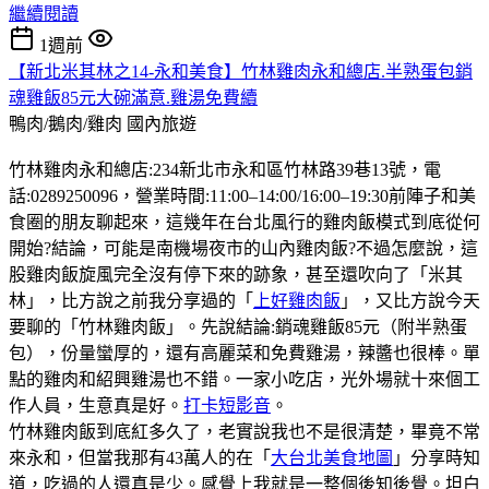
繼續閱讀
1週前
【新北米其林之14-永和美食】竹林雞肉永和總店.半熟蛋包銷
魂雞飯85元大碗滿意.雞湯免費續
鴨肉/鵝肉/雞肉
國內旅遊
竹林雞肉永和總店:234新北市永和區竹林路39巷13號，電
話:0289250096，營業時間:11:00–14:00/16:00–19:30前陣子和美
食圈的朋友聊起來，這幾年在台北風行的雞肉飯模式到底從何
開始?結論，可能是南機場夜市的山內雞肉飯?不過怎麼說，這
股雞肉飯旋風完全沒有停下來的跡象，甚至還吹向了「米其
林」，比方說之前我分享過的「
上好雞肉飯
」，又比方說今天
要聊的「竹林雞肉飯」。先說結論:銷魂雞飯85元（附半熟蛋
包），份量蠻厚的，還有高麗菜和免費雞湯，辣醬也很棒。單
點的雞肉和紹興雞湯也不錯。一家小吃店，光外場就十來個工
作人員，生意真是好。
打卡短影音
。
竹林雞肉飯到底紅多久了，老實說我也不是很清楚，畢竟不常
來永和，但當我那有43萬人的在「
大台北美食地圖
」分享時知
道，吃過的人還真是少。感覺上我就是一整個後知後覺。坦白