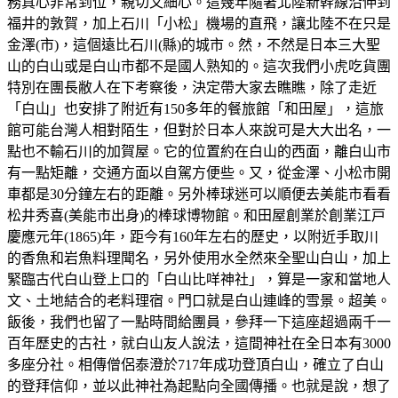
務真心非常到位，親切又細心。這幾年隨著北陸新幹線沿伸到
福井的敦賀，加上石川「小松」機場的直飛，讓北陸不在只是
金澤(市)，這個遠比石川(縣)的城市。然，不然是日本三大聖
山的白山或是白山市都不是國人熟知的。這次我們小虎吃貨團
特別在團長敝人在下考察後，決定帶大家去瞧瞧，除了走近
「白山」也安排了附近有150多年的餐旅館「和田屋」，這旅
館可能台灣人相對陌生，但對於日本人來說可是大大出名，一
點也不輸石川的加賀屋。它的位置約在白山的西面，離白山市
有一點矩離，交通方面以自駕方便些。又，從金澤、小松市開
車都是30分鐘左右的距離。另外棒球迷可以順便去美能市看看
松井秀喜(美能市出身)的棒球博物館。和田屋創業於創業江戸
慶應元年(1865)年，距今有160年左右的歷史，以附近手取川
的香魚和岩魚料理聞名，另外使用水全然來全聖山白山，加上
緊臨古代白山登上口的「白山比咩神社」，算是一家和當地人
文、土地結合的老料理宿。門口就是白山連峰的雪景。超美。
飯後，我們也留了一點時間給團員，參拜一下這座超過兩千一
百年歷史的古社，就白山友人說法，這間神社在全日本有3000
多座分社。相傳僧侶泰澄於717年成功登頂白山，確立了白山
的登拜信仰，並以此神社為起點向全國傳播。也就是說，想了