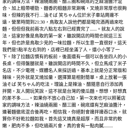
家的調味方法，辣油繞兩圈、醋三圈和碗底的芝麻油醬汁混
合、加上粗帶嚼勁、麵香的粗麵非常涮嘴，叉燒非常厚也很夠
味，但辣的我不行…油そば 笑ちゃん位於米子車站周邊不
遠，營業時間到21:30，鳥取友人說他們都是喝完酒再過來吃
麵，但但但我前兩次八點左右到已經賣完了......。就友人的說
法，這家好像是鳥取的第一家，雖說開店的時間也就這三五
年，但也許是鳥取少見的一味拉麵，所以生意一直很好。這天
我們是5點半左右到的，店裡已經坐滿了人，還小小等了一
下。除了拉麵店慣有的板前，後面還有一個可以各坐四人的小
長桌，但得盤腿就是。雖說開店的時間不久，但立馬成了米子
名店，不少電視、媒體名人來採訪過。基本上就是分正常版和
辣味，另外就是叉燒加量，選擇算是相對簡單。桌上放著一張
油そば 笑ちゃん的吃法，理論上是辣油、醋隨意自行添加再
拌開，友人開玩笑說，這不就是台灣的傻瓜麵。想想，好想真
的差不多.......。如果你不放心自己加，第一次來也可以照著店
家的調味方法，辣油繞兩圈、醋三圈，碗底還有芝麻油醬汁，
連著麵徹底混合後再吃。相信我，你絕對會邊拌邊吞口水，就
算你不好乾拉麵如我。首先這叉燒真是超厚，而且非常的軟
嫩，肥肉不多，但吃過兩片會，真的會有一點肉膩........