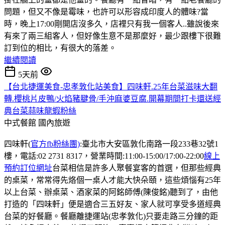
問題，但又不像是霉味，也許可以形容成印度人的體味?當
時，晚上17:00剛開店沒多久，店裡只有我一個客人..雖說後來
有來了兩三組客人，但好像生意不是那麼好，最少跟樓下很難
訂到位的相比，有很大的落差。
繼續閱讀
5天前
【台北捷運美食-忠孝敦化站美食】四味軒.25年台菜滋味大翻
轉.櫻桃片皮鴨/火焰豬腱骨/手沖麻婆豆腐.開幕期間打卡還送經
典台菜蒜味龍蝦粉絲
中式餐館
國內旅遊
四味軒(
官方fb粉絲團)
:臺北市大安區敦化南路一段233巷32號1
樓，電話:02 2731 8317，營業時間:11:00-15:00/17:00-22:00
線上
預約訂位網址
台菜相信是許多人聚餐宴客的首選，但那些經典
的桌菜，常常得先烙個一桌人才能大快朵頤，這些煩惱有25年
以上台菜、辦桌菜、酒家菜的阿銘師傅(陳俊銘)聽到了，由他
打造的「四味軒」便是適合三五好友、家人就可享受多道經典
台菜的好餐廳。餐廳離捷運站(忠孝敦化)只要走路三分鐘的距