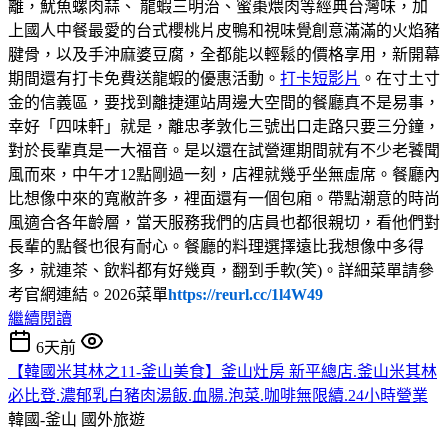
離，魷魚螺肉蒜、 龍蝦三明治、蜜棗煨肉等經典台灣味，加
上國人中餐最愛的台式櫻桃片皮鴨和視味覺創意滿滿的火焰豬
腱骨，以及手沖麻婆豆腐，全都能以輕鬆的價格享用，新開幕
期間還有打卡免費送龍蝦的優惠活動。
打卡短影片
。在寸土寸
金的信義區，要找到離捷運站周邊大空間的餐廳真不是易事，
幸好「四味軒」就是，離忠孝敦化三號出口走路只要三分鐘，
對於長輩真是一大福音。是以還在試營運期間就有不少老饕聞
風而來，中午才12點剛過一刻，店裡就幾乎坐無虛席。餐廳內
比想像中來的寬敝許多，裡面還有一個包廂。帶點潮意的時尚
風適合各年齡層，當天服務我們的店員也都很親切，看他們對
長輩的點餐也很有耐心。餐廳的料理選擇遠比我想像中多得
多，就連茶、飲料都有好幾頁，翻到手軟(笑)。詳細菜單請參
考官網連結。2026菜單
https://reurl.cc/1l4W49
繼續閱讀
6天前
【韓國米其林之11-釜山美食】釜山灶房 新平總店.釜山米其林
必比登.濃郁乳白豬肉湯飯.血腸.泡菜.咖啡無限續.24小時營業
韓國-釜山
國外旅遊