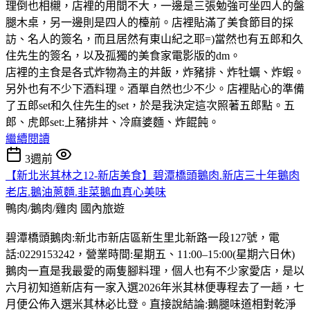
理倒也相櫬，店裡的用間不大，一邊是三張勉強可坐四人的盤
腿木桌，另一邊則是四人的檯前。店裡貼滿了美食節目的採
訪、名人的簽名，而且居然有東山紀之耶=)當然也有五郎和久
住先生的簽名，以及孤獨的美食家電影版的dm。
店裡的主食是各式炸物為主的丼飯，炸豬排、炸牡蠣、炸蝦。
另外也有不少下酒料理。酒單自然也少不少。店裡貼心的準備
了五郎set和久住先生的set，於是我決定這次照著五郎點。五
郎、虎郎set:上豬排丼、冷麻婆麵、炸餛飩。
繼續閱讀
3週前
【新北米其林之12-新店美食】碧潭橋頭鵝肉.新店三十年鵝肉
老店.鵝油蔥麵.韭菜鵝血真心美味
鴨肉/鵝肉/雞肉
國內旅遊
碧潭橋頭鵝肉:新北市新店區新生里北新路一段127號，電
話:0229153242，營業時間:星期五、11:00–15:00(星期六日休)
鵝肉一直是我最愛的兩隻腳料理，個人也有不少家愛店，是以
六月初知道新店有一家入選2026年米其林便專程去了一趟，七
月便公佈入選米其林必比登。直接說結論:鵝腿味道相對乾淨