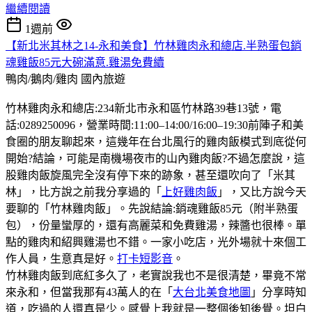
繼續閱讀
1週前
【新北米其林之14-永和美食】竹林雞肉永和總店.半熟蛋包銷
魂雞飯85元大碗滿意.雞湯免費續
鴨肉/鵝肉/雞肉
國內旅遊
竹林雞肉永和總店:234新北市永和區竹林路39巷13號，電
話:0289250096，營業時間:11:00–14:00/16:00–19:30前陣子和美
食圈的朋友聊起來，這幾年在台北風行的雞肉飯模式到底從何
開始?結論，可能是南機場夜市的山內雞肉飯?不過怎麼說，這
股雞肉飯旋風完全沒有停下來的跡象，甚至還吹向了「米其
林」，比方說之前我分享過的「
上好雞肉飯
」，又比方說今天
要聊的「竹林雞肉飯」。先說結論:銷魂雞飯85元（附半熟蛋
包），份量蠻厚的，還有高麗菜和免費雞湯，辣醬也很棒。單
點的雞肉和紹興雞湯也不錯。一家小吃店，光外場就十來個工
作人員，生意真是好。
打卡短影音
。
竹林雞肉飯到底紅多久了，老實說我也不是很清楚，畢竟不常
來永和，但當我那有43萬人的在「
大台北美食地圖
」分享時知
道，吃過的人還真是少。感覺上我就是一整個後知後覺。坦白