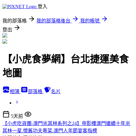
登入
我的部落格
我的部落格後台
我的帳號
登出
【小虎食夢網】台北捷運美食
地圖
相簿
部落格
名片
5天前
【小虎吃貨團-澳門米其林系列之24】帝影樓澳門連續十年米
其林一星.懷舊功夫粵菜.澳門人年節宴客指標