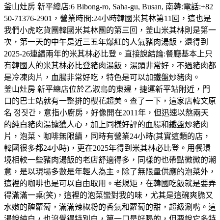
釜山灶房 新平總店:6 Bibong-ro, Saha-gu, Busan, 南韓:電話:+82
50-71376-2901，營業時間:24小時韓國米其林第11回，這也是
我們小虎吃貨團韓國米其林團的第三回，釜山米其林則是第一
次，第一天的中午是近三五年爆紅的人氣豬肉湯飯，還得到
2025-26連續兩年的米其林必比登。直接說結論:餐廳基本上只
有韓國人的米其林必比登豬肉湯飯，湯頭非常好，不過豬肉都
是冷凍肉片，血腸非常好吃，特色是可以加鐵盤炒豬肉。
釜山灶房 新平總店位於乙淑島的東邊，捷運新平站附近，門
口的巴士站就有一整排的櫻花超美。查了一下，這家店韓文原
名 정짓간，意指小廚房，好像開在2011年，但迅速以熬兩天
的純白豬肉湯擄獲人心，加上同樣好評的血腸和鐵盤炒豬肉
片，泡菜、咖啡無限續，同時有營業24小時(其實這類的店，
韓國很多都24小時)，更在2025年得到米其林必比登。用餐環
境相較一些豬肉湯飯的老店舒適得多，同樣的也帶點微微的潮
意，是以現場多數是年輕人為主。除了無限量供應的泡菜外，
這裡的咖啡也是可以自由取用。老規矩，在韓國吃飯就是要弄
得滿滿一桌(笑)，這裡的泡菜蠻對我的味，尤其是這碗爽脆又
水嫩的醃蘿蔔，滿滿辣椒粉的香氣和蘿蔔的甜，超級涮嘴。這
湯說純白，也沒覺得特別白，第一口是好喝的，但要說它多特