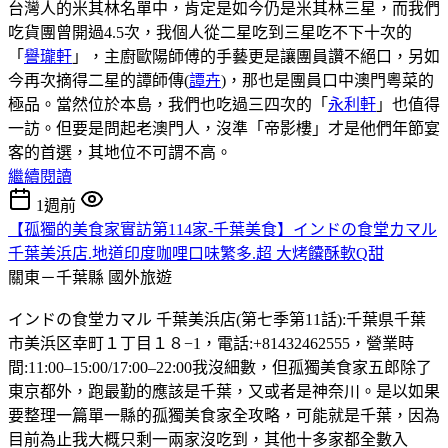
台灣人的米其林名單中，肯定是如今仍是米其林三星，而我們
吃貨團曾開過4.5次，我個人從二星吃到三星吃不下十次的
「
譽瓏軒
」，主廚歐陽師傅的手藝更是讓團員讚不絕口，另如
今再次摘得二星的譚師傳(
譚卉
)，那也是團員口中澳門粵菜的
極品。當然位於本島，我們也吃過三四次的「
永利軒
」也值得
一訪。但要是問起老澳門人，沒準「帝影樓」才是他們年節宴
客的首選，其地位不可謂不高。
繼續閱讀
1週前
【孤獨的美食家實訪第114家-千葉美食】インドの食堂カマル
千葉美浜店.地道印度咖哩口味繁多.超 大烤饢酥軟Q甜
關東－千葉縣
國外旅遊
インドの食堂カマル 千葉美浜店(第七季第11話):千葉県千葉
市美浜区幸町１丁目１８−1，電話:+81432462555，營業時
間:11:00–15:00/17:00–22:00我沒細數，但孤獨美食家五郎除了
東京都外，跑最勤的應該是千葉，又或者是神奈川。是以如果
要整理一篇單一縣的孤獨美食家全攻略，可能就是千葉，因為
目前為止我大概只剩一兩家沒吃到，其他十多家都全數入