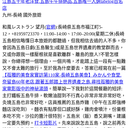
江島五十年老洋食.五島牛牛排絕品.五島唯一入選tabelog百名
店
九州-長崎
國外旅遊
和風レストラン 望月(
官網
):長崎県五島市福江町5-
12，+81959723370，11:00–14:00、17:00–20:00(星期二休)長崎
五島相信略懂日本旅遊的都聽過，但我相信去過的人不多。你
會因為五島日劇(五島醫生)或是五島世界遺產的教堂群而去，
又或你跟我一樣壓根就是喜歡離群、離島的旅人?不管怎樣
說，你總得想一個理由，一個共鳴，才能踏上這一段有一點難
又不會太難的旅行。至於我為什麼要去，答案已經寫在前一篇
【孤獨的美食家實訪第110家-長崎五島美食】みかんや食堂.
奈留島60年老店.跟著五郎踏上世界遺產之島.尋找孤獨的美食
家電影版中的神祕湯頭
。簡單說一下我對於這間餐廳的短評:
主打鐵板五島牛排，軟嫩油甜到不行真心非常非常非常好吃，
灸燒五島也非常好吃，店員推薦的五島炸雞（中午在五郎強棒
麵店沒吃到），麵衣有點厚但口感好酥，雞肉會噴汁，份量根
本吃不完，沙拉的醬汁很特別，五島米（飯）香又涮嘴。建議
一定要先預約。
打卡短影片
。先來說說怎去五島，說之前再先