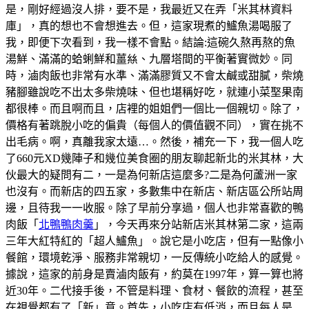
是，剛好經過沒人排，要不是，我最近又在弄「米其林資料
庫」，真的想也不會想進去。但，這家現煮的鱸魚湯喝服了
我，即便下次看到，我一樣不會點。結論:這碗久熬再熬的魚
湯鮮、滿滿的蛤蜊鮮和薑𢇃、九層塔間的平衡著實微妙。同
時，滷肉飯也非常有水準、滿滿膠質又不會太鹹或甜膩，柴燒
豬腳雖說吃不出太多柴燒味、但也堪稱好吃，就連小菜埾果南
都很棒。而且啊而且，店裡的姐姐們一個比一個親切。除了，
價格有著跳脫小吃的偏貴（每個人的價值觀不同），實在挑不
出毛病。啊，真離我家太遠…。然後，補充一下，我一個人吃
了660元XD幾陣子和幾位美食圈的朋友聊起新北的米其林，大
伙最大的疑問有二，一是為何新店這麼多?二是為何蘆洲一家
也沒有。而新店的四五家，多數集中在新店、新店區公所站周
邊，且待我一一收服。除了早前分享過，個人也非常喜歡的鴨
肉飯「
北鴨鴨肉羹
」，今天再來分站新店米其林第二家，這兩
三年大紅特紅的「超人鱸魚」。說它是小吃店，但有一點像小
餐館，環境乾淨、服務非常親切，一反傳統小吃給人的感覺。
據說，這家的前身是賣滷肉飯有，約莫在1997年，算一算也將
近30年。二代接手後，不管是料理、食材、餐飲的流程，甚至
在視覺都有了「新」意。首先，小吃店有低消，而且每人是