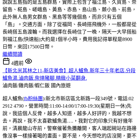
說說五島指的是五島群島，實際上包含了福江島、久賀島、奈
留島、椛島、嵯峨島、黃島、赤島、島山島、蕨小島、前島，
此外無人島男女群島、黑島等等幾個島，而非只有五個
「島」。交通方面，除了從福岡、長崎搭飛機外，一般都是從
長崎搭五島渡輪。而我選擇在長崎住了一晚，隔天一大早搭船
到福江島(快速船)大約是1個半小時，費用我記得單程是8900
日幣，來回17500日幣。
繼續閱讀
4週前
【新北米其林之11-新店美食】超人鱸魚.新年三十年老店.分段
鱸魚湯.滷肉飯.柴燒豬腳.精緻小菜翻身.
滷肉飯/雞肉飯/蝦仁飯
國內旅遊
超人鱸魚(
fb粉絲團
):新北市新店區北新路一段349號，電話:02
2912 4790，營業時間:11:00-14:00/17:00-19:30(星期日一休)先
說，我這個人反骨，越多人知道，越多人好評的，我越不想
去。再說，我不太喜歡鱸魚湯….，我對它的印象只有好幾年
前，清晨龍山寺前，警察催著魚攤離開，客人端起碗站在路邊
像沒事一樣接著喝的畫面。要不是，今天想吃的店沒開，要不