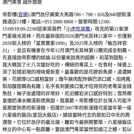
澳門美食
國外旅遊
帝影樓(
官網
):澳門氹仔廣東大馬路786、798、816及840號新濠
鋒酒店11樓，電話:+853 2886 8868，營業時間:12:00-
15:00/18:00-22:00這家是我們「
小虎吃貨團
」攻克的第21家澳
門星級米其林，而在最新版的2026澳門米其林21家中，也僅剩
2026新入榜的「當奧豐素1890」及2025年入榜的「鮨吉祥宮
川」，並且有機會在今年12月澳門米其林第12團完成全制霸。
先直接說帝影樓的結論:以份量來說真的超飽，前菜到甜點，
我大概說了七八次蠻好吃的，傳統的粵菜上，在食材、味覺上
添了若隱若現的視味覺新意。最喜歡的是花膠拆魚𡙡，湯濃鮮
美，花膠厚Q口感相當好；燉牛脥肉配炸鍋巴添口感，加烤鳳
梨加酸甜頗為有趣；名字長到要換口氣才唸得完的老粵菜金錢
魚肚，柚子皮處理的非常好，尼泊爾岩米口感好特別；雪燕椰
皇燉奶凍水嫩清新透爽甜，我喜歡。帝影樓位於台灣人可能不
是那麼熟悉的新濠鋒，但建於2007年的新濠鋒可是當年第一座
六星級的飯店(皇冠大飯店)，據說當時代言的是如日中天的周
潤發。它位於氹仔的最北端，離如今最熱鬧繁華，六星級飯店
林立的中心有一點距離。要說澳門粵菜當然如過江之鯽，若以