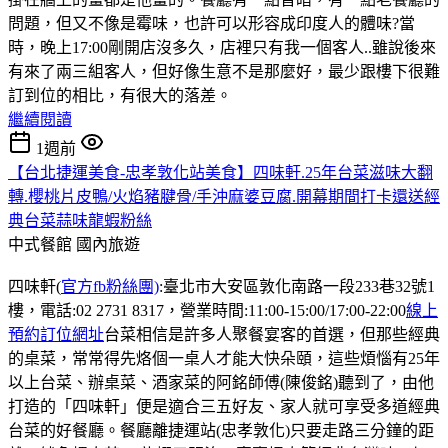
問題，但又不像是霉味，也許可以形容成印度人的體味?當
時，晚上17:00剛開店沒多久，店裡只有我一個客人..雖說後來
有來了兩三組客人，但好像生意不是那麼好，最少跟樓下很難
訂到位的相比，有很大的落差。
繼續閱讀
1週前
【台北捷運美食-忠孝敦化站美食】四味軒.25年台菜滋味大翻
轉.櫻桃片皮鴨/火焰豬腱骨/手沖麻婆豆腐.開幕期間打卡還送經
典台菜蒜味龍蝦粉絲
中式餐館
國內旅遊
四味軒(
官方fb粉絲團)
:臺北市大安區敦化南路一段233巷32號1
樓，電話:02 2731 8317，營業時間:11:00-15:00/17:00-22:00
線上
預約訂位網址
台菜相信是許多人聚餐宴客的首選，但那些經典
的桌菜，常常得先烙個一桌人才能大快朵頤，這些煩惱有25年
以上台菜、辦桌菜、酒家菜的阿銘師傅(陳俊銘)聽到了，由他
打造的「四味軒」便是適合三五好友、家人就可享受多道經典
台菜的好餐廳。餐廳離捷運站(忠孝敦化)只要走路三分鐘的距