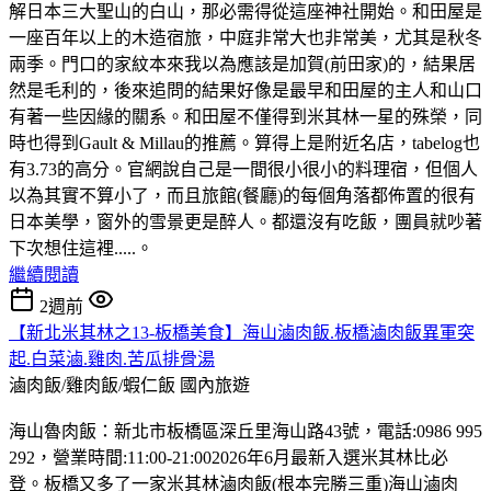
解日本三大聖山的白山，那必需得從這座神社開始。和田屋是
一座百年以上的木造宿旅，中庭非常大也非常美，尤其是秋冬
兩季。門口的家紋本來我以為應該是加賀(前田家)的，結果居
然是毛利的，後來追問的結果好像是最早和田屋的主人和山口
有著一些因緣的關系。和田屋不僅得到米其林一星的殊榮，同
時也得到Gault & Millau的推薦。算得上是附近名店，tabelog也
有3.73的高分。官網說自己是一間很小很小的料理宿，但個人
以為其實不算小了，而且旅館(餐廳)的每個角落都佈置的很有
日本美學，窗外的雪景更是醉人。都還沒有吃飯，團員就吵著
下次想住這裡.....。
繼續閱讀
2週前
【新北米其林之13-板橋美食】海山滷肉飯.板橋滷肉飯異軍突
起.白菜滷.雞肉.苦瓜排骨湯
滷肉飯/雞肉飯/蝦仁飯
國內旅遊
海山魯肉飯：新北市板橋區深丘里海山路43號，電話:0986 995
292，營業時間:11:00-21:002026年6月最新入選米其林比必
登。板橋又多了一家米其林滷肉飯(根本完勝三重)海山滷肉