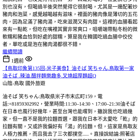
別也沒有，但喝過半後突然覺得它很耐喝，尤其是一邊配著炒
豬肉和泡菜，感覺越喝越有滋味，裡面的豬肉像是薄切的五花
肉，因為足滿了豬肉湯，吃來滋潤又有肉甜。這裡的血腸看起
來有一點乾，但吃在嘴裡其實非常爽口，咀嚼端帶點冬粉的微
軟糯和豬血恰到好處的甜糯，算是我在韓國吃過血腸中佼佼
者，單吃或是泡在豬肉湯都很不錯。
繼續閱讀
1週前
【鳥取印象第135回-米子美食】油そば 笑ちゃん.鳥取第一家
油そば .辣油.醋拌麵樂趣多.叉燒超厚麵超Q
山陰-鳥取
國外旅遊
油そば 笑ちゃん:鳥取県米子市末広町159，電
話:+81859302992，營業時間:11:30–14:30、17:00–21:30油そば
在日本也風行好幾年，甚至台灣也能嚐到，雖說我也吃過幾
家，但一直不是我的拉麵首選，跟我在日本不太愛吃「乾」的
拉麵有關，又或許我偏好有「湯」的拉麵。但，這家是鳥取友
人極力推薦，而且我去了三次都撲空.....。直接說結論:照著店