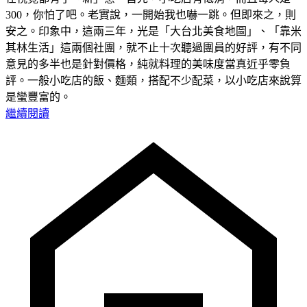
300，你怕了吧。老實說，一開始我也嚇一跳。但即來之，則
安之。印象中，這兩三年，光是「大台北美食地圖」、「靠米
其林生活」這兩個社團，就不止十次聽過團員的好評，有不同
意見的多半也是針對價格，純就料理的美味度當真近乎零負
評。一般小吃店的飯、麵類，搭配不少配菜，以小吃店來說算
是蠻豐富的。
繼續閱讀