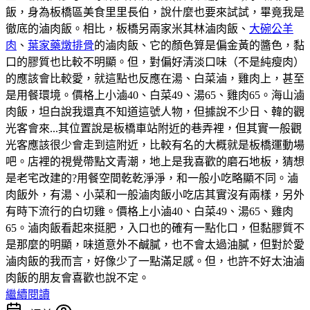
飯，身為板橋區美食里里長伯，說什麼也要來試試，畢竟我是
徹底的滷肉飯。相比，板橋另兩家米其林滷肉飯、
大碗公羊
肉
、
葉家藥燉排骨
的滷肉飯、它的顏色算是偏金黃的醬色，黏
口的膠質也比較不明顯。但，對偏好清淡口味（不是純瘦肉）
的應該會比較愛，就這點也反應在湯、白菜滷，雞肉上，甚至
是用餐環境。價格上小滷40、白菜49、湯65、雞肉65。海山滷
肉飯，坦白說我還真不知道這號人物，但據說不少日、韓的觀
光客會來...其位置說是板橋車站附近的巷弄裡，但其實一般觀
光客應該很少會走到這附近，比較有名的大概就是板橋運動場
吧。店裡的視覺帶點文青潮，地上是我喜歡的磨石地板，猜想
是老宅改建的?用餐空間乾乾淨淨，和一般小吃略顯不同。滷
肉飯外，有湯、小菜和一般滷肉飯小吃店其實沒有兩樣，另外
有時下流行的白切雞。價格上小滷40、白菜49、湯65、雞肉
65。滷肉飯看起來挺肥，入口也的確有一點化口，但黏膠質不
是那麼的明顯，味道意外不鹹膩，也不會太過油膩，但對於愛
滷肉飯的我而言，好像少了一點滿足感。但，也許不好太油滷
肉飯的朋友會喜歡也說不定。
繼續閱讀