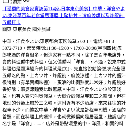
2週前
【孤獨的美食家實訪第114家-日本東京美食】中華・洋食やよ
い.東淺草百年老食堂居酒屋.上豬排丼、冷麻婆麵以及炸餛飩.
五郎打卡
關東-東京美食
國外旅遊
中華・洋食やよい:東京都台東区浅草5-60-1，電話:+81 3-
3872-7710，營業時間:11:30–15:00、17:00–20:00(星期四休)五
郎吃過的洋食很多，但這家有一點不同，除了是百年老店外，
賣的料理偏中式料理，但又偏偏叫「洋食」，不過，說來中式
料理也是飄洋過海的料理就是(笑)。先直接說結論:這次完全照
五郎吃的點，上カツ丼、炸餛飩、麻婆涼麵。上カツ丼的醬汁
很特別（有單賣調味醬），蛋液的比例熟度非常好；炸餛飩好
香好酥；麻婆涼麵我比較無感。中華・洋食やよい位於東淺
草，也有人管它叫奧淺草，大概介於淺草寺和三之輪間，但在
地理的分類上屬於三之輪。這附近有不少酒店，來來往往的計
程車不少，而據說中華・洋食やよい就是計程車司機，酒店的
首選。而在料理上的選擇，也就微微偏向是居酒屋，雖說店的
名字是「洋食」......。店外是帶點暖意的中、洋風，和賣的料