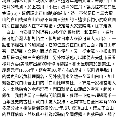
務真心非常到位，親切又細心。這幾年隨著北陸新幹線沿伸到
福井的敦賀，加上石川「小松」機場的直飛，讓北陸不在只是
金澤(市)，這個遠比石川(縣)的城市。然，不然是日本三大聖
山的白山或是白山市都不是國人熟知的。這次我們小虎吃貨團
特別在團長敝人在下考察後，決定帶大家去瞧瞧，除了走近
「白山」也安排了附近有150多年的餐旅館「和田屋」，這旅
館可能台灣人相對陌生，但對於日本人來說可是大大出名，一
點也不輸石川的加賀屋。它的位置約在白山的西面，離白山市
有一點矩離，交通方面以自駕方便些。又，從金澤、小松市開
車都是30分鐘左右的距離。另外棒球迷可以順便去美能市看看
松井秀喜(美能市出身)的棒球博物館。和田屋創業於創業江戸
慶應元年(1865)年，距今有160年左右的歷史，以附近手取川
的香魚和岩魚料理聞名，另外使用水全然來全聖山白山，加上
緊臨古代白山登上口的「白山比咩神社」，算是一家和當地人
文、土地結合的老料理宿。門口就是白山連峰的雪景。超美。
飯後，我們也留了一點時間給團員，參拜一下這座超過兩千一
百年歷史的古社，就白山友人說法，這間神社在全日本有3000
多座分社。相傳僧侶泰澄於717年成功登頂白山，確立了白山
的登拜信仰，並以此神社為起點向全國傳播。也就是說，想了