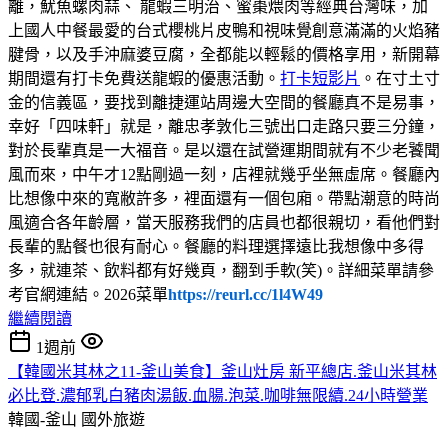
離，魷魚螺肉蒜、 龍蝦三明治、蜜棗煨肉等經典台灣味，加
上國人中餐最愛的台式櫻桃片皮鴨和視味覺創意滿滿的火焰豬
腱骨，以及手沖麻婆豆腐，全都能以輕鬆的價格享用，新開幕
期間還有打卡免費送龍蝦的優惠活動。
打卡短影片
。在寸土寸
金的信義區，要找到離捷運站周邊大空間的餐廳真不是易事，
幸好「四味軒」就是，離忠孝敦化三號出口走路只要三分鐘，
對於長輩真是一大福音。是以還在試營運期間就有不少老饕聞
風而來，中午才12點剛過一刻，店裡就幾乎坐無虛席。餐廳內
比想像中來的寬敝許多，裡面還有一個包廂。帶點潮意的時尚
風適合各年齡層，當天服務我們的店員也都很親切，看他們對
長輩的點餐也很有耐心。餐廳的料理選擇遠比我想像中多得
多，就連茶、飲料都有好幾頁，翻到手軟(笑)。詳細菜單請參
考官網連結。2026菜單
https://reurl.cc/1l4W49
繼續閱讀
1週前
【韓國米其林之11-釜山美食】釜山灶房 新平總店.釜山米其林
必比登.濃郁乳白豬肉湯飯.血腸.泡菜.咖啡無限續.24小時營業
韓國-釜山
國外旅遊