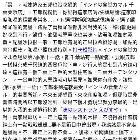
「胃」，就連這家五郎也沒吃過的「インドの食堂カマル 千
葉美浜店」，五郎粉粉們，你記得這家店嗎?先說結論:這家印
度咖哩的種類非常多…. ，有選擇障礙的應該很痛苦。選了饢
和咖哩的套餐，瞎點了兩種咖哩都非常對我的味，饢Q軟更是
好吃到不行，餅香、油甜就算單吃也美味、沾著咖哩如虎添
翼。配餐沙拉很一般，五郎也有喝的芒果拉希挺好喝，加點的
肉串偏乾，咖哩小籠包頗特別。
打卡短影片
。インドの食堂カ
マル登場於第7季第十一話，離千葉站有一點距離，要跟五郎
一樣搭京成千葉線的西登戶站下車，步行大約是七到八分鐘可
達。這裡有一個千葉上千戶的大型住宅區「千葉ガーデンタウ
ン」，一出車站的大馬路就可以看見。如果你有印象，該集
(第7季第十一話)，五郎來到這就是受「インドの食堂カマ
ル」的老闆所託，本來五郎想留下來吃印度咖哩，但那時是非
營業時間所以五郎沒吃到，於是下樓才發現早就分享過的，足
以進入我的五郎排行榜的「
味のレストラン えびすや
」。
對，兩家是鄰居。一走上這有一點暗的木梯，不曉得為什麼精
神上有一點戰戰競競...要不是節目中曾出現，我應該是不會走
進餐廳。不，連走上去都不會.....。後來，老闆說樓上樓下，
掛在牆上的畫都是他畫的。餐廳有一點昏暗，有一點老餐廳的