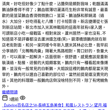
清爽，好吃但好像少了點什麼，沾醬倒是頗對我味；乾麵滿滿
鵝油酥香得不得了；鵝血糕薄切灑滿花生粉非常有誠意，最喜
歡的是韮菜鵝血香滑微微脆口，韮菜、鵝油酥和那鍋湯（過
水）大加分，好吃得亂七八糟！打卡短影音。新店捷運從七張
到新店站間，新北市加入米其林戰局的這兩年就有6家入選，
可謂新店小吃一級戰區。相對來說，蘆州居然一家也沒有..不
知道是不是評審都沒去蘆洲還怎樣(笑)。碧潭橋頭鵝肉就在新
店老街對面，和另一家同樣今年新入選米其林必比登，我早前
分享過的「北鴨鴨肉羹」隔著大馬路相對。胃口好的，食量大
的，可以兩家一起解決。店面很新，很舒適，感覺應該是重新
裝潢過，點餐、送餐的大姐頗客氣。鵝肉只有一種看起來像燻
鵝，並沒有一般常見的白斬鵝，大姐說這裡的鵝肉都是當天現
宰的，鵝肉可以選自己喜歡的部位切，當然前提是還沒賣完的
話。其他的料理跟一般鵝肉店倒沒啥特別不同，除了有烤鯖魚
外。
繼續閱讀
3週前
【tabelog百名店之58-長崎五島美食】和風レストラン 望月.福