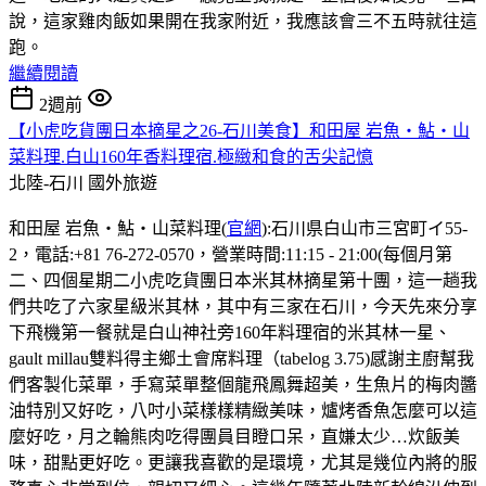
說，這家雞肉飯如果開在我家附近，我應該會三不五時就往這
跑。
繼續閱讀
2週前
【小虎吃貨團日本摘星之26-石川美食】和田屋 岩魚・鮎・山
菜料理.白山160年香料理宿.極緻和食的舌尖記憶
北陸-石川
國外旅遊
和田屋 岩魚・鮎・山菜料理(
官網
):石川県白山市三宮町イ55-
2，電話:+81 76-272-0570，營業時間:11:15 - 21:00(每個月第
二、四個星期二小虎吃貨團日本米其林摘星第十團，這一趟我
們共吃了六家星級米其林，其中有三家在石川，今天先來分享
下飛機第一餐就是白山神社旁160年料理宿的米其林一星、
gault millau雙料得主鄉土會席料理（tabelog 3.75)感謝主廚幫我
們客製化菜單，手寫菜單整個龍飛鳳舞超美，生魚片的梅肉醬
油特別又好吃，八吋小菜樣樣精緻美味，爐烤香魚怎麼可以這
麼好吃，月之輪熊肉吃得團員目瞪口呆，直嫌太少…炊飯美
味，甜點更好吃。更讓我喜歡的是環境，尤其是幾位內將的服