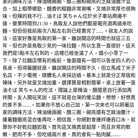
家的調味方法，辣油繞兩圈、醋三圈和碗底的芝麻油醬汁混
合、加上粗帶嚼勁、麵香的粗麵非常涮嘴，叉燒非常厚也很夠
味，但辣的我不行…油そば 笑ちゃん位於米子車站周邊不
遠，營業時間到21:30，鳥取友人說他們都是喝完酒再過來吃
麵，但但但我前兩次八點左右到已經賣完了......。就友人的說
法，這家好像是鳥取的第一家，雖說開店的時間也就這三五
年，但也許是鳥取少見的一味拉麵，所以生意一直很好。這天
我們是5點半左右到的，店裡已經坐滿了人，還小小等了一
下。除了拉麵店慣有的板前，後面還有一個可以各坐四人的小
長桌，但得盤腿就是。雖說開店的時間不久，但立馬成了米子
名店，不少電視、媒體名人來採訪過。基本上就是分正常版和
辣味，另外就是叉燒加量，選擇算是相對簡單。桌上放著一張
油そば 笑ちゃん的吃法，理論上是辣油、醋隨意自行添加再
拌開，友人開玩笑說，這不就是台灣的傻瓜麵。想想，好想真
的差不多.......。如果你不放心自己加，第一次來也可以照著店
家的調味方法，辣油繞兩圈、醋三圈，碗底還有芝麻油醬汁，
連著麵徹底混合後再吃。相信我，你絕對會邊拌邊吞口水，就
算你不好乾拉麵如我。首先這叉燒真是超厚，而且非常的軟
嫩，肥肉不多，但吃過兩片會，真的會有一點肉膩........