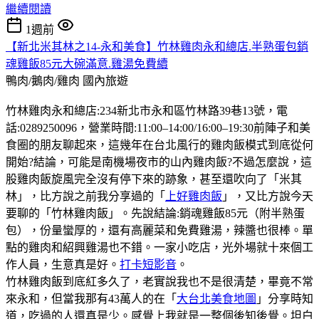
繼續閱讀
1週前
【新北米其林之14-永和美食】竹林雞肉永和總店.半熟蛋包銷
魂雞飯85元大碗滿意.雞湯免費續
鴨肉/鵝肉/雞肉
國內旅遊
竹林雞肉永和總店:234新北市永和區竹林路39巷13號，電
話:0289250096，營業時間:11:00–14:00/16:00–19:30前陣子和美
食圈的朋友聊起來，這幾年在台北風行的雞肉飯模式到底從何
開始?結論，可能是南機場夜市的山內雞肉飯?不過怎麼說，這
股雞肉飯旋風完全沒有停下來的跡象，甚至還吹向了「米其
林」，比方說之前我分享過的「
上好雞肉飯
」，又比方說今天
要聊的「竹林雞肉飯」。先說結論:銷魂雞飯85元（附半熟蛋
包），份量蠻厚的，還有高麗菜和免費雞湯，辣醬也很棒。單
點的雞肉和紹興雞湯也不錯。一家小吃店，光外場就十來個工
作人員，生意真是好。
打卡短影音
。
竹林雞肉飯到底紅多久了，老實說我也不是很清楚，畢竟不常
來永和，但當我那有43萬人的在「
大台北美食地圖
」分享時知
道，吃過的人還真是少。感覺上我就是一整個後知後覺。坦白