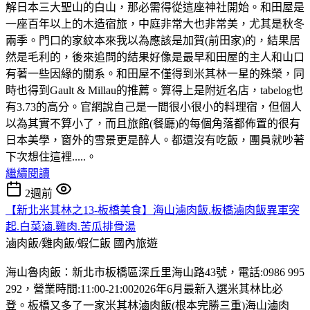
解日本三大聖山的白山，那必需得從這座神社開始。和田屋是
一座百年以上的木造宿旅，中庭非常大也非常美，尤其是秋冬
兩季。門口的家紋本來我以為應該是加賀(前田家)的，結果居
然是毛利的，後來追問的結果好像是最早和田屋的主人和山口
有著一些因緣的關系。和田屋不僅得到米其林一星的殊榮，同
時也得到Gault & Millau的推薦。算得上是附近名店，tabelog也
有3.73的高分。官網說自己是一間很小很小的料理宿，但個人
以為其實不算小了，而且旅館(餐廳)的每個角落都佈置的很有
日本美學，窗外的雪景更是醉人。都還沒有吃飯，團員就吵著
下次想住這裡.....。
繼續閱讀
2週前
【新北米其林之13-板橋美食】海山滷肉飯.板橋滷肉飯異軍突
起.白菜滷.雞肉.苦瓜排骨湯
滷肉飯/雞肉飯/蝦仁飯
國內旅遊
海山魯肉飯：新北市板橋區深丘里海山路43號，電話:0986 995
292，營業時間:11:00-21:002026年6月最新入選米其林比必
登。板橋又多了一家米其林滷肉飯(根本完勝三重)海山滷肉