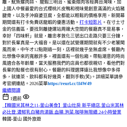
離，魷魚螺肉蒜、 龍蝦三明治、蜜棗煨肉等經典台灣味，加
上國人中餐最愛的台式櫻桃片皮鴨和視味覺創意滿滿的火焰豬
腱骨，以及手沖麻婆豆腐，全都能以輕鬆的價格享用，新開幕
期間還有打卡免費送龍蝦的優惠活動。
打卡短影片
。在寸土寸
金的信義區，要找到離捷運站周邊大空間的餐廳真不是易事，
幸好「四味軒」就是，離忠孝敦化三號出口走路只要三分鐘，
對於長輩真是一大福音。是以還在試營運期間就有不少老饕聞
風而來，中午才12點剛過一刻，店裡就幾乎坐無虛席。餐廳內
比想像中來的寬敝許多，裡面還有一個包廂。帶點潮意的時尚
風適合各年齡層，當天服務我們的店員也都很親切，看他們對
長輩的點餐也很有耐心。餐廳的料理選擇遠比我想像中多得
多，就連茶、飲料都有好幾頁，翻到手軟(笑)。詳細菜單請參
考官網連結。2026菜單
https://reurl.cc/1l4W49
繼續閱讀
1週前
【韓國米其林之11-釜山美食】釜山灶房 新平總店.釜山米其林
必比登.濃郁乳白豬肉湯飯.血腸.泡菜.咖啡無限續.24小時營業
韓國-釜山
國外旅遊