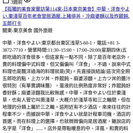
3週前
【孤獨的美食家實訪第114家-日本東京美食】中華・洋食やよ
い.東淺草百年老食堂居酒屋.上豬排丼、冷麻婆麵以及炸餛飩.
五郎打卡
關東-東京美食
國外旅遊
中華・洋食やよい:東京都台東区浅草5-60-1，電話:+81 3-
3872-7710，營業時間:11:30–15:00、17:00–20:00(星期四休)五
郎吃過的洋食很多，但這家有一點不同，除了是百年老店外，
賣的料理偏中式料理，但又偏偏叫「洋食」，不過，說來中式
料理也是飄洋過海的料理就是(笑)。先直接說結論:這次完全照
五郎吃的點，上カツ丼、炸餛飩、麻婆涼麵。上カツ丼的醬汁
很特別（有單賣調味醬），蛋液的比例熟度非常好；炸餛飩好
香好酥；麻婆涼麵我比較無感。中華・洋食やよい位於東淺
草，也有人管它叫奧淺草，大概介於淺草寺和三之輪間，但在
地理的分類上屬於三之輪。這附近有不少酒店，來來往往的計
程車不少，而據說中華・洋食やよい就是計程車司機，酒店的
首選。而在料理上的選擇，也就微微偏向是居酒屋，雖說店的
名字是「洋食」......。店外是帶點暖意的中、洋風，和賣的料