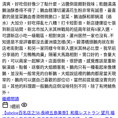
清爽，好吃但好像少了點什麼，沾醬倒是頗對我味；乾麵滿滿
鵝油酥香得不得了；鵝血糕薄切灑滿花生粉非常有誠意，最喜
歡的是韮菜鵝血香滑微微脆口，韮菜、鵝油酥和那鍋湯（過
水）大加分，好吃得亂七八糟！打卡短影音。新店捷運從七張
到新店站間，新北市加入米其林戰局的這兩年就有6家入選，
可謂新店小吃一級戰區。相對來說，蘆州居然一家也沒有..不
知道是不是評審都沒去蘆洲還怎樣(笑)。碧潭橋頭鵝肉就在新
店老街對面，和另一家同樣今年新入選米其林必比登，我早前
分享過的「北鴨鴨肉羹」隔著大馬路相對。胃口好的，食量大
的，可以兩家一起解決。店面很新，很舒適，感覺應該是重新
裝潢過，點餐、送餐的大姐頗客氣。鵝肉只有一種看起來像燻
鵝，並沒有一般常見的白斬鵝，大姐說這裡的鵝肉都是當天現
宰的，鵝肉可以選自己喜歡的部位切，當然前提是還沒賣完的
話。其他的料理跟一般鵝肉店倒沒啥特別不同，除了有烤鯖魚
外。
繼續閱讀
3週前
【tabelog百名店之58-長崎五島美食】和風レストラン 望月.福