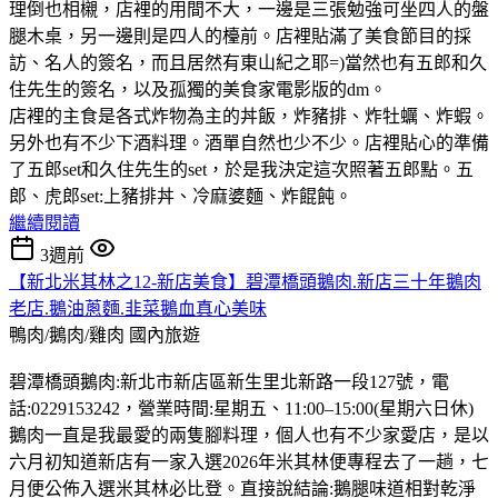
理倒也相櫬，店裡的用間不大，一邊是三張勉強可坐四人的盤
腿木桌，另一邊則是四人的檯前。店裡貼滿了美食節目的採
訪、名人的簽名，而且居然有東山紀之耶=)當然也有五郎和久
住先生的簽名，以及孤獨的美食家電影版的dm。
店裡的主食是各式炸物為主的丼飯，炸豬排、炸牡蠣、炸蝦。
另外也有不少下酒料理。酒單自然也少不少。店裡貼心的準備
了五郎set和久住先生的set，於是我決定這次照著五郎點。五
郎、虎郎set:上豬排丼、冷麻婆麵、炸餛飩。
繼續閱讀
3週前
【新北米其林之12-新店美食】碧潭橋頭鵝肉.新店三十年鵝肉
老店.鵝油蔥麵.韭菜鵝血真心美味
鴨肉/鵝肉/雞肉
國內旅遊
碧潭橋頭鵝肉:新北市新店區新生里北新路一段127號，電
話:0229153242，營業時間:星期五、11:00–15:00(星期六日休)
鵝肉一直是我最愛的兩隻腳料理，個人也有不少家愛店，是以
六月初知道新店有一家入選2026年米其林便專程去了一趟，七
月便公佈入選米其林必比登。直接說結論:鵝腿味道相對乾淨