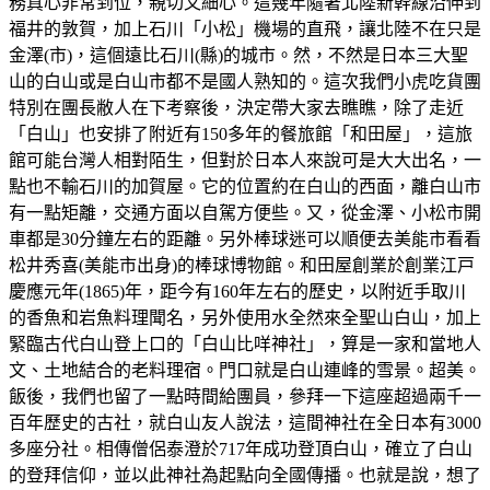
務真心非常到位，親切又細心。這幾年隨著北陸新幹線沿伸到
福井的敦賀，加上石川「小松」機場的直飛，讓北陸不在只是
金澤(市)，這個遠比石川(縣)的城市。然，不然是日本三大聖
山的白山或是白山市都不是國人熟知的。這次我們小虎吃貨團
特別在團長敝人在下考察後，決定帶大家去瞧瞧，除了走近
「白山」也安排了附近有150多年的餐旅館「和田屋」，這旅
館可能台灣人相對陌生，但對於日本人來說可是大大出名，一
點也不輸石川的加賀屋。它的位置約在白山的西面，離白山市
有一點矩離，交通方面以自駕方便些。又，從金澤、小松市開
車都是30分鐘左右的距離。另外棒球迷可以順便去美能市看看
松井秀喜(美能市出身)的棒球博物館。和田屋創業於創業江戸
慶應元年(1865)年，距今有160年左右的歷史，以附近手取川
的香魚和岩魚料理聞名，另外使用水全然來全聖山白山，加上
緊臨古代白山登上口的「白山比咩神社」，算是一家和當地人
文、土地結合的老料理宿。門口就是白山連峰的雪景。超美。
飯後，我們也留了一點時間給團員，參拜一下這座超過兩千一
百年歷史的古社，就白山友人說法，這間神社在全日本有3000
多座分社。相傳僧侶泰澄於717年成功登頂白山，確立了白山
的登拜信仰，並以此神社為起點向全國傳播。也就是說，想了