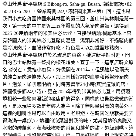
釜山灶房 新平總店:6 Bibong-ro, Saha-gu, Busan, 南韓:電話:+82
50-71376-2901，營業時間:24小時韓國米其林第11回，這也是
我們小虎吃貨團韓國米其林團的第三回，釜山米其林則是第一
次，第一天的中午是近三五年爆紅的人氣豬肉湯飯，還得到
2025-26連續兩年的米其林必比登。直接說結論:餐廳基本上只
有韓國人的米其林必比登豬肉湯飯，湯頭非常好，不過豬肉都
是冷凍肉片，血腸非常好吃，特色是可以加鐵盤炒豬肉。
釜山灶房 新平總店位於乙淑島的東邊，捷運新平站附近，門
口的巴士站就有一整排的櫻花超美。查了一下，這家店韓文原
名 정짓간，意指小廚房，好像開在2011年，但迅速以熬兩天
的純白豬肉湯擄獲人心，加上同樣好評的血腸和鐵盤炒豬肉
片，泡菜、咖啡無限續，同時有營業24小時(其實這類的店，
韓國很多都24小時)，更在2025年得到米其林必比登。用餐環
境相較一些豬肉湯飯的老店舒適得多，同樣的也帶點微微的潮
意，是以現場多數是年輕人為主。除了無限量供應的泡菜外，
這裡的咖啡也是可以自由取用。老規矩，在韓國吃飯就是要弄
得滿滿一桌(笑)，這裡的泡菜蠻對我的味，尤其是這碗爽脆又
水嫩的醃蘿蔔，滿滿辣椒粉的香氣和蘿蔔的甜，超級涮嘴。這
湯說純白，也沒覺得特別白，第一口是好喝的，但要說它多特