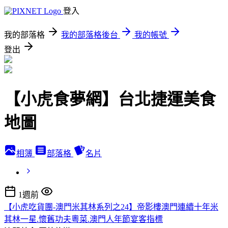
登入
我的部落格
我的部落格後台
我的帳號
登出
【小虎食夢網】台北捷運美食
地圖
相簿
部落格
名片
1週前
【小虎吃貨團-澳門米其林系列之24】帝影樓澳門連續十年米
其林一星.懷舊功夫粵菜.澳門人年節宴客指標