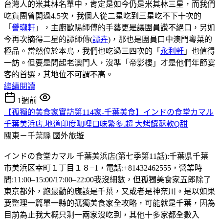
台灣人的米其林名單中，肯定是如今仍是米其林三星，而我們
吃貨團曾開過4.5次，我個人從二星吃到三星吃不下十次的
「
譽瓏軒
」，主廚歐陽師傅的手藝更是讓團員讚不絕口，另如
今再次摘得二星的譚師傳(
譚卉
)，那也是團員口中澳門粵菜的
極品。當然位於本島，我們也吃過三四次的「
永利軒
」也值得
一訪。但要是問起老澳門人，沒準「帝影樓」才是他們年節宴
客的首選，其地位不可謂不高。
繼續閱讀
1週前
【孤獨的美食家實訪第114家-千葉美食】インドの食堂カマル
千葉美浜店.地道印度咖哩口味繁多.超 大烤饢酥軟Q甜
關東－千葉縣
國外旅遊
インドの食堂カマル 千葉美浜店(第七季第11話):千葉県千葉
市美浜区幸町１丁目１８−1，電話:+81432462555，營業時
間:11:00–15:00/17:00–22:00我沒細數，但孤獨美食家五郎除了
東京都外，跑最勤的應該是千葉，又或者是神奈川。是以如果
要整理一篇單一縣的孤獨美食家全攻略，可能就是千葉，因為
目前為止我大概只剩一兩家沒吃到，其他十多家都全數入