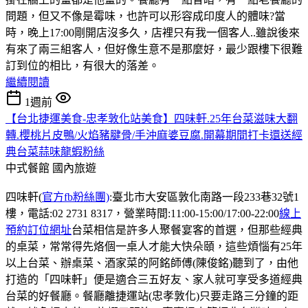
問題，但又不像是霉味，也許可以形容成印度人的體味?當
時，晚上17:00剛開店沒多久，店裡只有我一個客人..雖說後來
有來了兩三組客人，但好像生意不是那麼好，最少跟樓下很難
訂到位的相比，有很大的落差。
繼續閱讀
1週前
【台北捷運美食-忠孝敦化站美食】四味軒.25年台菜滋味大翻
轉.櫻桃片皮鴨/火焰豬腱骨/手沖麻婆豆腐.開幕期間打卡還送經
典台菜蒜味龍蝦粉絲
中式餐館
國內旅遊
四味軒(
官方fb粉絲團)
:臺北市大安區敦化南路一段233巷32號1
樓，電話:02 2731 8317，營業時間:11:00-15:00/17:00-22:00
線上
預約訂位網址
台菜相信是許多人聚餐宴客的首選，但那些經典
的桌菜，常常得先烙個一桌人才能大快朵頤，這些煩惱有25年
以上台菜、辦桌菜、酒家菜的阿銘師傅(陳俊銘)聽到了，由他
打造的「四味軒」便是適合三五好友、家人就可享受多道經典
台菜的好餐廳。餐廳離捷運站(忠孝敦化)只要走路三分鐘的距