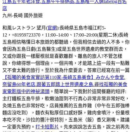
江島五十年老洋食.五島牛牛排絕品.五島唯一入選tabelog百名
店
九州-長崎
國外旅遊
和風レストラン 望月(
官網
):長崎県五島市福江町5-
12，+81959723370，11:00–14:00、17:00–20:00(星期二休)長崎
五島相信略懂日本旅遊的都聽過，但我相信去過的人不多。你
會因為五島日劇(五島醫生)或是五島世界遺產的教堂群而去，
又或你跟我一樣壓根就是喜歡離群、離島的旅人?不管怎樣
說，你總得想一個理由，一個共鳴，才能踏上這一段有一點難
又不會太難的旅行。至於我為什麼要去，答案已經寫在前一篇
【孤獨的美食家實訪第110家-長崎五島美食】みかんや食堂.
奈留島60年老店.跟著五郎踏上世界遺產之島.尋找孤獨的美食
家電影版中的神祕湯頭
。簡單說一下我對於這間餐廳的短評:
主打鐵板五島牛排，軟嫩油甜到不行真心非常非常非常好吃，
灸燒五島也非常好吃，店員推薦的五島炸雞（中午在五郎強棒
麵店沒吃到），麵衣有點厚但口感好酥，雞肉會噴汁，份量根
本吃不完，沙拉的醬汁很特別，五島米（飯）香又涮嘴。建議
一定要先預約。
打卡短影片
。先來說說怎去五島，說之前再先