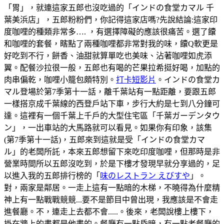
「胃」，就連這家五郎也沒吃過的「インドの食堂カマル 千
葉美浜店」，五郎粉粉們，你記得這家店嗎?先說結論:這家印
度咖哩的種類非常多…. ，有選擇障礙的應該很痛苦。選了饢
和咖哩的套餐，瞎點了兩種咖哩都非常對我的味，饢Q軟更是
好吃到不行，餅香、油甜就算單吃也美味、沾著咖哩如虎添
翼。配餐沙拉很一般，五郎也有喝的芒果拉希挺好喝，加點的
肉串偏乾，咖哩小籠包頗特別。
打卡短影片
。インドの食堂カ
マル登場於第7季第十一話，離千葉站有一點距離，要跟五郎
一樣搭京成千葉線的西登戶站下車，步行大約是七到八分鐘可
達。這裡有一個千葉上千戶的大型住宅區「千葉ガーデンタウ
ン」，一出車站的大馬路就可以看見。如果你有印象，該集
(第7季第十一話)，五郎來到這就是受「インドの食堂カマ
ル」的老闆所託，本來五郎想留下來吃印度咖哩，但那時是非
營業時間所以五郎沒吃到，於是下樓才發現早就分享過的，足
以進入我的五郎排行榜的「
味のレストラン えびすや
」。
對，兩家是鄰居。一走上這有一點暗的木梯，不曉得為什麼精
神上有一點戰戰競競...要不是節目中曾出現，我應該是不會走
進餐廳。不，連走上去都不會.....。後來，老闆說樓上樓下，
掛在牆上的畫都是他畫的。餐廳有一點昏暗，有一點老餐廳的