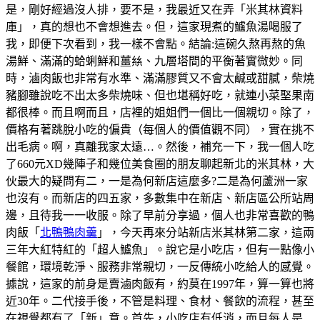
是，剛好經過沒人排，要不是，我最近又在弄「米其林資料
庫」，真的想也不會想進去。但，這家現煮的鱸魚湯喝服了
我，即便下次看到，我一樣不會點。結論:這碗久熬再熬的魚
湯鮮、滿滿的蛤蜊鮮和薑𢇃、九層塔間的平衡著實微妙。同
時，滷肉飯也非常有水準、滿滿膠質又不會太鹹或甜膩，柴燒
豬腳雖說吃不出太多柴燒味、但也堪稱好吃，就連小菜埾果南
都很棒。而且啊而且，店裡的姐姐們一個比一個親切。除了，
價格有著跳脫小吃的偏貴（每個人的價值觀不同），實在挑不
出毛病。啊，真離我家太遠…。然後，補充一下，我一個人吃
了660元XD幾陣子和幾位美食圈的朋友聊起新北的米其林，大
伙最大的疑問有二，一是為何新店這麼多?二是為何蘆洲一家
也沒有。而新店的四五家，多數集中在新店、新店區公所站周
邊，且待我一一收服。除了早前分享過，個人也非常喜歡的鴨
肉飯「
北鴨鴨肉羹
」，今天再來分站新店米其林第二家，這兩
三年大紅特紅的「超人鱸魚」。說它是小吃店，但有一點像小
餐館，環境乾淨、服務非常親切，一反傳統小吃給人的感覺。
據說，這家的前身是賣滷肉飯有，約莫在1997年，算一算也將
近30年。二代接手後，不管是料理、食材、餐飲的流程，甚至
在視覺都有了「新」意。首先，小吃店有低消，而且每人是