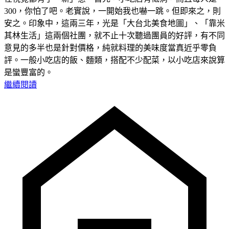
300，你怕了吧。老實說，一開始我也嚇一跳。但即來之，則
安之。印象中，這兩三年，光是「大台北美食地圖」、「靠米
其林生活」這兩個社團，就不止十次聽過團員的好評，有不同
意見的多半也是針對價格，純就料理的美味度當真近乎零負
評。一般小吃店的飯、麵類，搭配不少配菜，以小吃店來說算
是蠻豐富的。
繼續閱讀