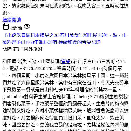
說，這家雞肉飯如果開在我家附近，我應該會三不五時就往這
跑。
繼續閱讀
2週前
【小虎吃貨團日本摘星之26-石川美食】和田屋 岩魚・鮎・山
菜料理.白山160年香料理宿.極緻和食的舌尖記憶
北陸-石川
國外旅遊
和田屋 岩魚・鮎・山菜料理(
官網
):石川県白山市三宮町イ55-
2，電話:+81 76-272-0570，營業時間:11:15 - 21:00(每個月第
二、四個星期二小虎吃貨團日本米其林摘星第十團，這一趟我
們共吃了六家星級米其林，其中有三家在石川，今天先來分享
下飛機第一餐就是白山神社旁160年料理宿的米其林一星、
gault millau雙料得主鄉土會席料理（tabelog 3.75)感謝主廚幫我
們客製化菜單，手寫菜單整個龍飛鳳舞超美，生魚片的梅肉醬
油特別又好吃，八吋小菜樣樣精緻美味，爐烤香魚怎麼可以這
麼好吃，月之輪熊肉吃得團員目瞪口呆，直嫌太少…炊飯美
味，甜點更好吃。更讓我喜歡的是環境，尤其是幾位內將的服