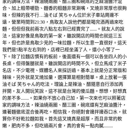
家的調味方法，辣油繞兩圈、醋三圈和碗底的芝麻油醬汁混
合、加上粗帶嚼勁、麵香的粗麵非常涮嘴，叉燒非常厚也很夠
味，但辣的我不行…油そば 笑ちゃん位於米子車站周邊不
遠，營業時間到21:30，鳥取友人說他們都是喝完酒再過來吃
麵，但但但我前兩次八點左右到已經賣完了......。就友人的說
法，這家好像是鳥取的第一家，雖說開店的時間也就這三五
年，但也許是鳥取少見的一味拉麵，所以生意一直很好。這天
我們是5點半左右到的，店裡已經坐滿了人，還小小等了一
下。除了拉麵店慣有的板前，後面還有一個可以各坐四人的小
長桌，但得盤腿就是。雖說開店的時間不久，但立馬成了米子
名店，不少電視、媒體名人來採訪過。基本上就是分正常版和
辣味，另外就是叉燒加量，選擇算是相對簡單。桌上放著一張
油そば 笑ちゃん的吃法，理論上是辣油、醋隨意自行添加再
拌開，友人開玩笑說，這不就是台灣的傻瓜麵。想想，好想真
的差不多.......。如果你不放心自己加，第一次來也可以照著店
家的調味方法，辣油繞兩圈、醋三圈，碗底還有芝麻油醬汁，
連著麵徹底混合後再吃。相信我，你絕對會邊拌邊吞口水，就
算你不好乾拉麵如我。首先這叉燒真是超厚，而且非常的軟
嫩，肥肉不多，但吃過兩片會，真的會有一點肉膩........