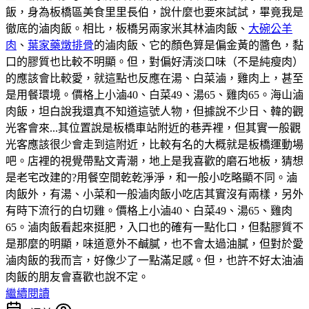
飯，身為板橋區美食里里長伯，說什麼也要來試試，畢竟我是
徹底的滷肉飯。相比，板橋另兩家米其林滷肉飯、
大碗公羊
肉
、
葉家藥燉排骨
的滷肉飯、它的顏色算是偏金黃的醬色，黏
口的膠質也比較不明顯。但，對偏好清淡口味（不是純瘦肉）
的應該會比較愛，就這點也反應在湯、白菜滷，雞肉上，甚至
是用餐環境。價格上小滷40、白菜49、湯65、雞肉65。海山滷
肉飯，坦白說我還真不知道這號人物，但據說不少日、韓的觀
光客會來...其位置說是板橋車站附近的巷弄裡，但其實一般觀
光客應該很少會走到這附近，比較有名的大概就是板橋運動場
吧。店裡的視覺帶點文青潮，地上是我喜歡的磨石地板，猜想
是老宅改建的?用餐空間乾乾淨淨，和一般小吃略顯不同。滷
肉飯外，有湯、小菜和一般滷肉飯小吃店其實沒有兩樣，另外
有時下流行的白切雞。價格上小滷40、白菜49、湯65、雞肉
65。滷肉飯看起來挺肥，入口也的確有一點化口，但黏膠質不
是那麼的明顯，味道意外不鹹膩，也不會太過油膩，但對於愛
滷肉飯的我而言，好像少了一點滿足感。但，也許不好太油滷
肉飯的朋友會喜歡也說不定。
繼續閱讀