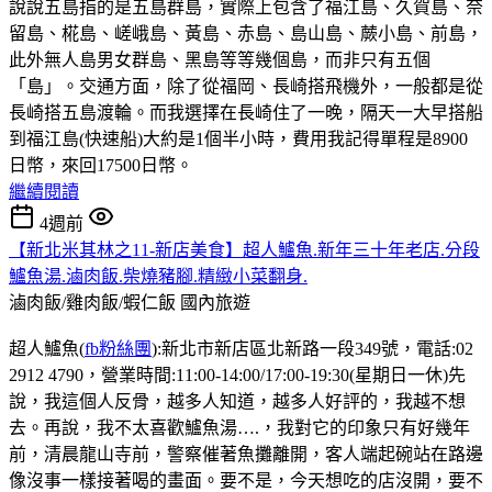
說說五島指的是五島群島，實際上包含了福江島、久賀島、奈
留島、椛島、嵯峨島、黃島、赤島、島山島、蕨小島、前島，
此外無人島男女群島、黑島等等幾個島，而非只有五個
「島」。交通方面，除了從福岡、長崎搭飛機外，一般都是從
長崎搭五島渡輪。而我選擇在長崎住了一晚，隔天一大早搭船
到福江島(快速船)大約是1個半小時，費用我記得單程是8900
日幣，來回17500日幣。
繼續閱讀
4週前
【新北米其林之11-新店美食】超人鱸魚.新年三十年老店.分段
鱸魚湯.滷肉飯.柴燒豬腳.精緻小菜翻身.
滷肉飯/雞肉飯/蝦仁飯
國內旅遊
超人鱸魚(
fb粉絲團
):新北市新店區北新路一段349號，電話:02
2912 4790，營業時間:11:00-14:00/17:00-19:30(星期日一休)先
說，我這個人反骨，越多人知道，越多人好評的，我越不想
去。再說，我不太喜歡鱸魚湯….，我對它的印象只有好幾年
前，清晨龍山寺前，警察催著魚攤離開，客人端起碗站在路邊
像沒事一樣接著喝的畫面。要不是，今天想吃的店沒開，要不