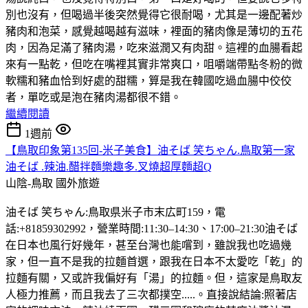
別也沒有，但喝過半後突然覺得它很耐喝，尤其是一邊配著炒
豬肉和泡菜，感覺越喝越有滋味，裡面的豬肉像是薄切的五花
肉，因為足滿了豬肉湯，吃來滋潤又有肉甜。這裡的血腸看起
來有一點乾，但吃在嘴裡其實非常爽口，咀嚼端帶點冬粉的微
軟糯和豬血恰到好處的甜糯，算是我在韓國吃過血腸中佼佼
者，單吃或是泡在豬肉湯都很不錯。
繼續閱讀
1週前
【鳥取印象第135回-米子美食】油そば 笑ちゃん.鳥取第一家
油そば .辣油.醋拌麵樂趣多.叉燒超厚麵超Q
山陰-鳥取
國外旅遊
油そば 笑ちゃん:鳥取県米子市末広町159，電
話:+81859302992，營業時間:11:30–14:30、17:00–21:30油そば
在日本也風行好幾年，甚至台灣也能嚐到，雖說我也吃過幾
家，但一直不是我的拉麵首選，跟我在日本不太愛吃「乾」的
拉麵有關，又或許我偏好有「湯」的拉麵。但，這家是鳥取友
人極力推薦，而且我去了三次都撲空.....。直接說結論:照著店