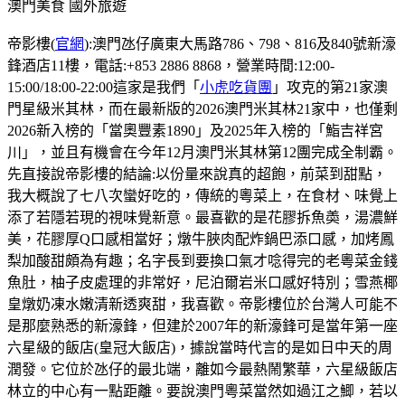
澳門美食
國外旅遊
帝影樓(
官網
):澳門氹仔廣東大馬路786、798、816及840號新濠
鋒酒店11樓，電話:+853 2886 8868，營業時間:12:00-
15:00/18:00-22:00這家是我們「
小虎吃貨團
」攻克的第21家澳
門星級米其林，而在最新版的2026澳門米其林21家中，也僅剩
2026新入榜的「當奧豐素1890」及2025年入榜的「鮨吉祥宮
川」，並且有機會在今年12月澳門米其林第12團完成全制霸。
先直接說帝影樓的結論:以份量來說真的超飽，前菜到甜點，
我大概說了七八次蠻好吃的，傳統的粵菜上，在食材、味覺上
添了若隱若現的視味覺新意。最喜歡的是花膠拆魚𡙡，湯濃鮮
美，花膠厚Q口感相當好；燉牛脥肉配炸鍋巴添口感，加烤鳳
梨加酸甜頗為有趣；名字長到要換口氣才唸得完的老粵菜金錢
魚肚，柚子皮處理的非常好，尼泊爾岩米口感好特別；雪燕椰
皇燉奶凍水嫩清新透爽甜，我喜歡。帝影樓位於台灣人可能不
是那麼熟悉的新濠鋒，但建於2007年的新濠鋒可是當年第一座
六星級的飯店(皇冠大飯店)，據說當時代言的是如日中天的周
潤發。它位於氹仔的最北端，離如今最熱鬧繁華，六星級飯店
林立的中心有一點距離。要說澳門粵菜當然如過江之鯽，若以